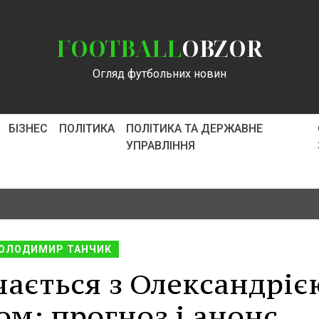
FOOTBALL
OBZOR
Огляд футбольних новин
БІЗНЕС
ПОЛІТИКА
ПОЛІТИКА ТА ДЕРЖАВНЕ
УПРАВЛІННЯ
ОЛОДИМИР ТАНЧИК
чається з Олександріє
ом: прогноз і анонс