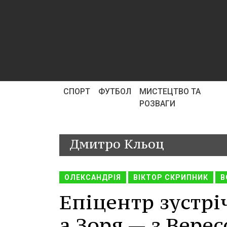
СПОРТ
ФУТБОЛ
МИСТЕЦТВО ТА
РОЗВАГИ
Дмитро Кльоц
ОЛЕКСАНДРІЯ
ВІКТОР СКРИПНИК
В
Епіцентр зустрі
а Зоря — з Верес