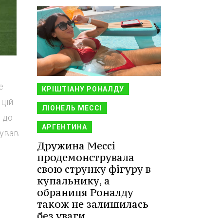
е
КРІШТІАНУ РОНАЛДУ
 цій
ЛІОНЕЛЬ МЕССІ
е до
АРГЕНТИНА
кував
Дружина Мессі
продемонструвала
свою струнку фігуру в
купальнику, а
обраниця Роналду
також не залишилась
без уваги.