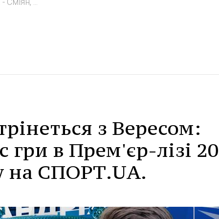
Сміян, ...
трінеться з Вересом:
 гри в Прем'єр-лізі 20
у на СПОРТ.UA.