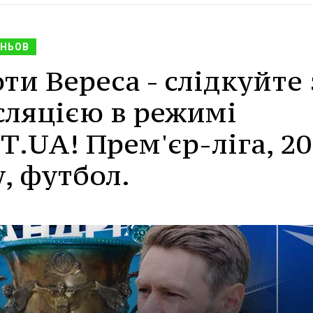
НЬОВ
ти Вереса - слідкуйте 
сляцією в режимі
.UA! Прем'єр-ліга, 20
, футбол.