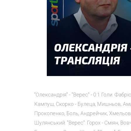
"Олександрія" - "Верес" - 0:1 Голи: Фабр
Кампуш, Скорко - Булеца, Мишньов, Амар
Прокопенко, Боль, Андрейчик, Хмельовс
Шулянський. "Верес": Горох - Сміян, Вовч