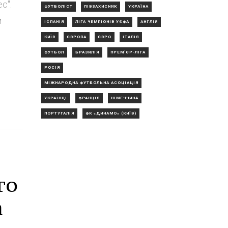
с".
ФУТБОЛІСТ
ПІВЗАХИСНИК
УКРАЇНА
м
ІСПАНІЯ
ЛІГА ЧЕМПІОНІВ УЄФА
АНГЛІЯ
КИЇВ
ЄВРОПА
ЄВРО
ІТАЛІЯ
ФУТБОЛ
БРАЗИЛІЯ
ПРЕМ'ЄР-ЛІГА
РОСІЯ
МІЖНАРОДНА ФУТБОЛЬНА АСОЦІАЦІЯ
УКРАЇНЦІ
ФРАНЦІЯ
НІМЕЧЧИНА
ПОРТУГАЛІЯ
ФК «ДИНАМО» (КИЇВ)
го
а