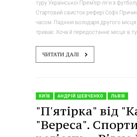
туру Української Прем'єр-ліги з футболу
Стартовий свисток рефері Софії Причини
часом. Падіння володаря другого місця
триває. Хоча й передостаннє місце в тур
ЧИТАТИ ДАЛІ
КИЇВ
АНДРІЙ ШЕВЧЕНКО
ЛЬВІВ
"П'ятірка" від "
"Вереса". Спорт