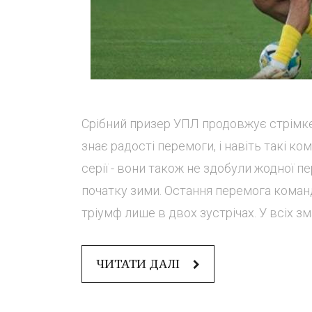
Срібний призер УПЛ продовжує стрімке 
знає радості перемоги, і навіть такі к
серії - вони також не здобули жодної пе
початку зими. Остання перемога команд
тріумф лише в двох зустрічах. У всіх зма
ЧИТАТИ ДАЛІ