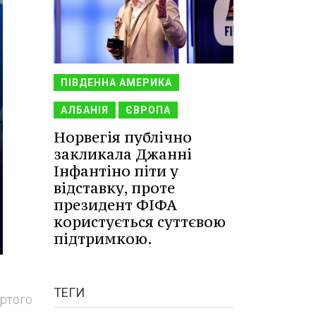
ПІВДЕННА АМЕРИКА
АЛБАНІЯ
ЄВРОПА
Норвегія публічно
закликала Джанні
Інфантіно піти у
відставку, проте
президент ФІФА
користується суттєвою
підтримкою.
ТЕГИ
ертого