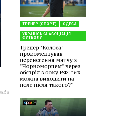
ТРЕНЕР (СПОРТ)
ОДЕСА
УКРАЇНСЬКА АСОЦІАЦІЯ
ФУТБОЛУ
Тренер "Колоса"
прокоментував
перенесення матчу з
"Чорноморцем" через
обстріл з боку РФ: "Як
можна виходити на
поле після такого?"
овба,