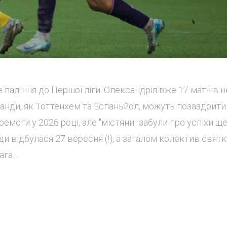
падіння до Першої ліги. Олександрія вже 17 матчів н
оманди, як Тоттенхем та Еспаньйол, можуть позаздрити
ремоги у 2026 році, але "містяни" забули про успіхи щ
и відбулася 27 вересня (!), а загалом колектив свят
га...