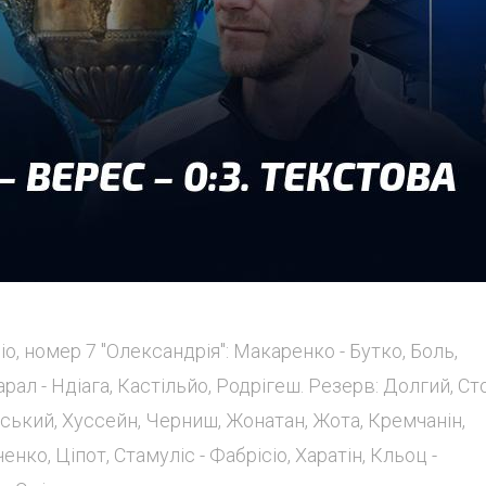
ісіо, номер 7 "Олександрія": Макаренко - Бутко, Боль,
ал - Ндіага, Кастільйо, Родрігеш. Резерв: Долгий, Ст
ький, Хуссейн, Черниш, Жонатан, Жота, Кремчанін,
енко, Ціпот, Стамуліс - Фабрісіо, Харатін, Кльоц -