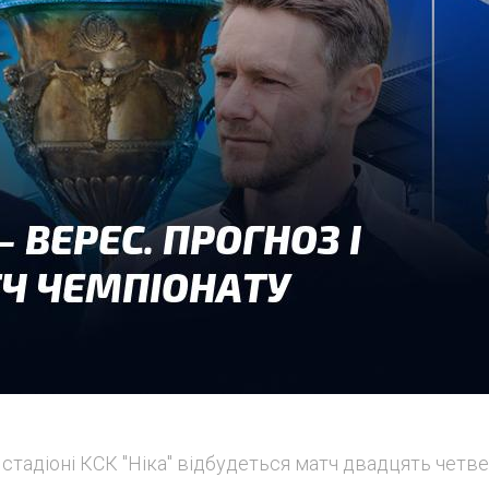
на стадіоні КСК "Ніка" відбудеться матч двадцять четв