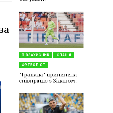
за
ПІВЗАХИСНИК
ІСПАНІЯ
ФУТБОЛІСТ
"Гранада" припинила
співпрацю з Зіданом.