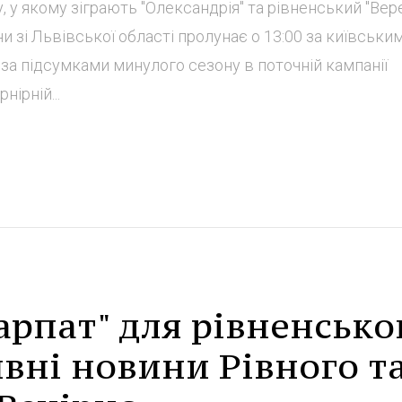
, у якому зіграють "Олександрія" та рівненський "Вере
 зі Львівської області пролунає о 13:00 за київськи
 за підсумками минулого сезону в поточній кампанії
нірній...
Карпат" для рівненсько
ивні новини Рівного т