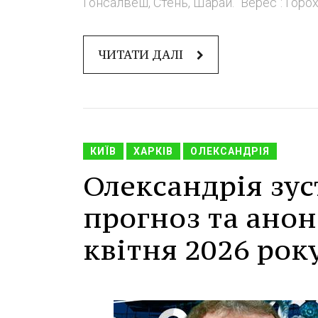
Гонсалвеш, Стень, Шарай. "Верес": Горох - 
ЧИТАТИ ДАЛІ
КИЇВ
ХАРКІВ
ОЛЕКСАНДРІЯ
Олександрія зус
прогноз та анонс
квітня 2026 рок