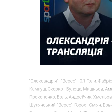
"Олександрія" - "Верес" - 0:1 Голи: Фабр
Кампуш, Скорко - Булеца, Мишньов, Амар
Прокопенко, Боль, Андрейчик, Хмельовс
Шулянський. "Верес": Горох - Сміян, Вовч