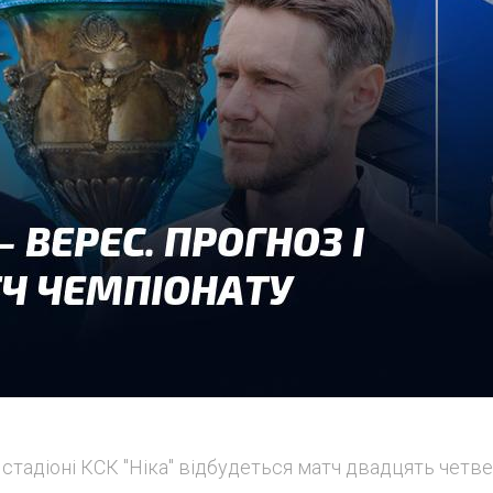
на стадіоні КСК "Ніка" відбудеться матч двадцять четв