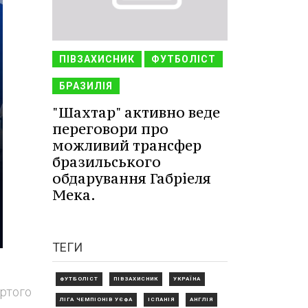
ПІВЗАХИСНИК
ФУТБОЛІСТ
БРАЗИЛІЯ
"Шахтар" активно веде
переговори про
можливий трансфер
бразильського
обдарування Габріеля
Мека.
ТЕГИ
ФУТБОЛІСТ
ПІВЗАХИСНИК
УКРАЇНА
ертого
ЛІГА ЧЕМПІОНІВ УЄФА
ІСПАНІЯ
АНГЛІЯ