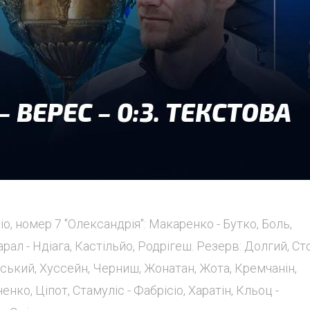
ісіо, номер 7 "Олександрія": Макаренко - Бутко, Боль,
ал - Ндіага, Кастільйо, Родрігеш. Резерв: Долгий, Ст
ький, Хуссейн, Черниш, Жонатан, Жота, Кремчанін,
енко, Ціпот, Стамуліс - Фабрісіо, Харатін, Кльоц -