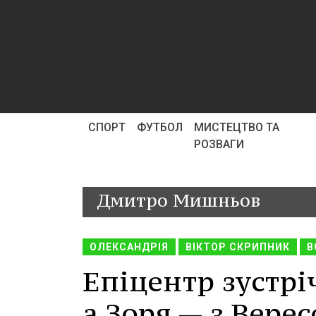
СПОРТ
ФУТБОЛ
МИСТЕЦТВО ТА
РОЗВАГИ
Дмитро Мишньов
ОЛЕКСАНДРІЯ
ВІКТОР СКРИПНИК
В
Епіцентр зустрі
а Зоря — з Верес