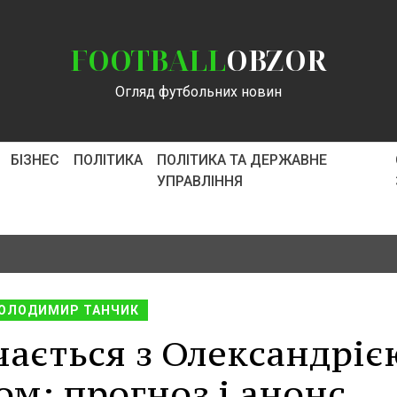
FOOTBALL
OBZOR
Огляд футбольних новин
БІЗНЕС
ПОЛІТИКА
ПОЛІТИКА ТА ДЕРЖАВНЕ
УПРАВЛІННЯ
ОЛОДИМИР ТАНЧИК
чається з Олександріє
ом: прогноз і анонс