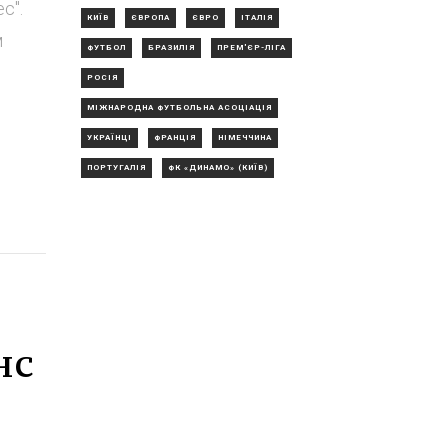
с".
КИЇВ
ЄВРОПА
ЄВРО
ІТАЛІЯ
м
ФУТБОЛ
БРАЗИЛІЯ
ПРЕМ'ЄР-ЛІГА
РОСІЯ
МІЖНАРОДНА ФУТБОЛЬНА АСОЦІАЦІЯ
УКРАЇНЦІ
ФРАНЦІЯ
НІМЕЧЧИНА
ПОРТУГАЛІЯ
ФК «ДИНАМО» (КИЇВ)
нс