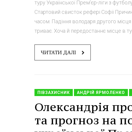
туру Української Прем'єр-ліги з футболу
Стартовий свисток рефері Софії Причини
часом. Падіння володаря другого місця
триває. Хоча й передостаннє місце в тур
ЧИТАТИ ДАЛІ
ПІВЗАХИСНИК
АНДРІЙ ЯРМОЛЕНКО
Олександрія про
та прогноз на п