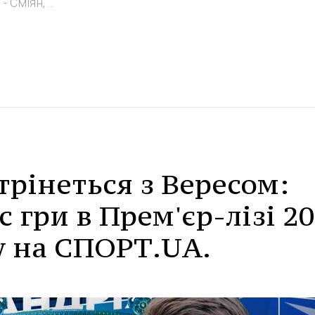
Сміян, ...
трінеться з Вересом:
 гри в Прем'єр-лізі 20
у на СПОРТ.UA.