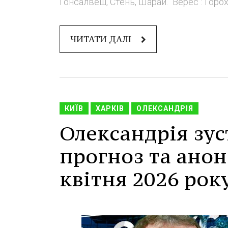
Гонсалвеш, Стень, Шарай. "Верес": Горох - 
ЧИТАТИ ДАЛІ
КИЇВ
ХАРКІВ
ОЛЕКСАНДРІЯ
Олександрія зус
прогноз та анонс
квітня 2026 рок