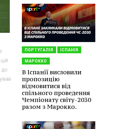
ПОРТУГАЛІЯ
ІСПАНІЯ
е
 цій
МАРОККО
е до
В Іспанії висловили
пропозицію
кував
відмовитися від
спільного проведення
Чемпіонату світу-2030
разом з Марокко.