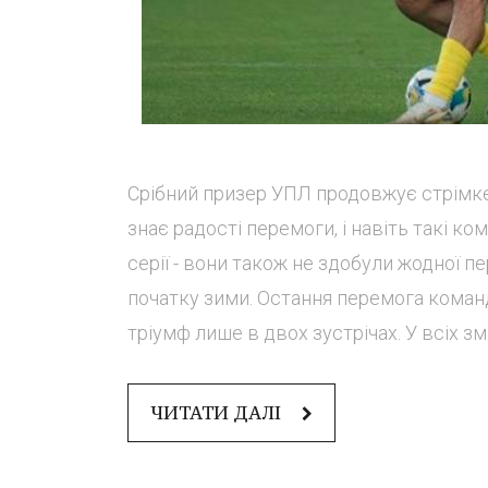
Срібний призер УПЛ продовжує стрімке 
знає радості перемоги, і навіть такі к
серії - вони також не здобули жодної пе
початку зими. Остання перемога команд
тріумф лише в двох зустрічах. У всіх зма
ЧИТАТИ ДАЛІ