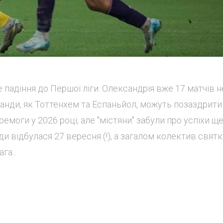
падіння до Першої ліги. Олександрія вже 17 матчів н
оманди, як Тоттенхем та Еспаньйол, можуть позаздрити
ремоги у 2026 році, але "містяни" забули про успіхи щ
и відбулася 27 вересня (!), а загалом колектив свят
га...