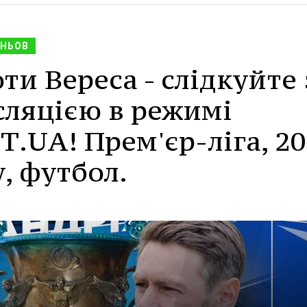
НЬОВ
ти Вереса - слідкуйте 
сляцією в режимі
.UA! Прем'єр-ліга, 20
, футбол.