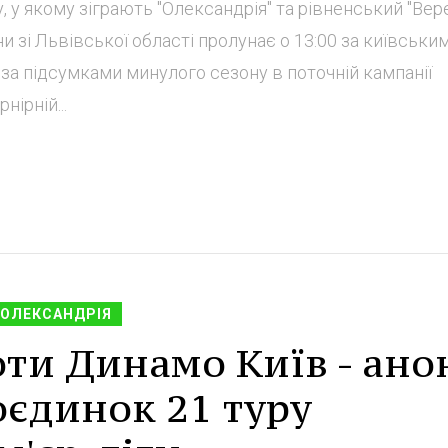
, у якому зіграють "Олександрія" та рівненський "Вере
 зі Львівської області пролунає о 13:00 за київськи
 за підсумками минулого сезону в поточній кампанії
нірній...
ОЛЕКСАНДРІЯ
ти Динамо Київ - ано
оєдинок 21 туру