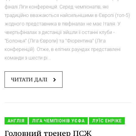
фіналі Ліги конференцій. Серед чемпіонатів, які
традиційно вважаються найсильнішими в Європі (топ-5)
жодного представника в півфіналах не має Італія. У
чвертьфіналах з дистанції зійшли її останні клуби -
"Болонья" (Ліга Європи) та "Фіорентина" (Ліга
конференцій). Отже, в елітних раундах представлені
команди з шести рі...
ЧИТАТИ ДАЛІ
АНГЛІЯ
ЛІГА ЧЕМПІОНІВ УЄФА
ЛУЇС ЕНРІКЕ
Головний тренер ПСЖ