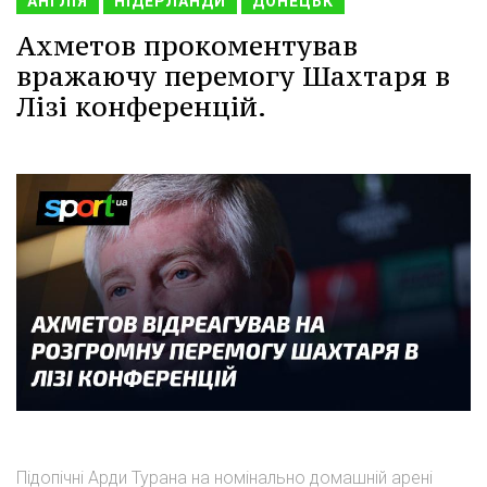
АНГЛІЯ
НІДЕРЛАНДИ
ДОНЕЦЬК
Ахметов прокоментував
вражаючу перемогу Шахтаря в
Лізі конференцій.
Підопічні Арди Турана на номінально домашній арені