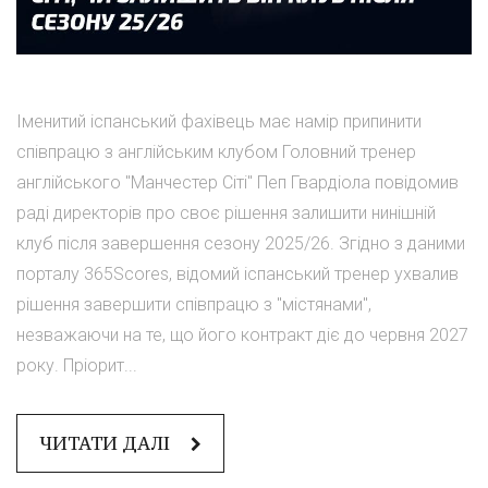
Іменитий іспанський фахівець має намір припинити
співпрацю з англійським клубом Головний тренер
англійського "Манчестер Сіті" Пеп Гвардіола повідомив
раді директорів про своє рішення залишити нинішній
клуб після завершення сезону 2025/26. Згідно з даними
порталу 365Scores, відомий іспанський тренер ухвалив
рішення завершити співпрацю з "містянами",
незважаючи на те, що його контракт діє до червня 2027
року. Пріорит...
ЧИТАТИ ДАЛІ