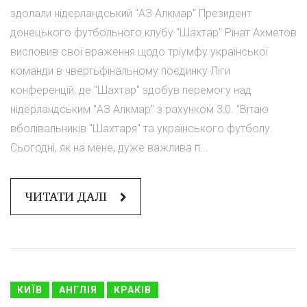
здолали нідерландський "АЗ Алкмар" Президент
донецького футбольного клубу "Шахтар" Рінат Ахметов
висловив свої враження щодо тріумфу української
команди в чвертьфінальному поєдинку Ліги
конференцій, де "Шахтар" здобув перемогу над
нідерландським "АЗ Алкмар" з рахунком 3:0. "Вітаю
вболівальників "Шахтаря" та українського футболу.
Сьогодні, як на мене, дуже важлива п...
ЧИТАТИ ДАЛІ
КИЇВ
АНГЛІЯ
КРАКІВ