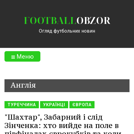
FOOTBALL
OBZOR
Огляд футбольних новин
Меню
Англія
ТУРЕЧЧИНА
УКРАЇНЦІ
ЄВРОПА
"Шахтар", Забарний і слід
Зінченка: хто вийде на поле в
півфіналах єврокубків та коли