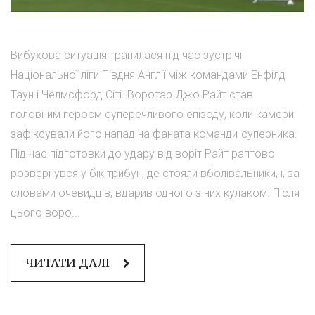
Вибухова ситуація трапилася під час зустрічі
Національної ліги Півдня Англії між командами Енфілд
Таун і Челмсфорд Сіті. Воротар Джо Райт став
головним героєм суперечливого епізоду, коли камери
зафіксували його напад на фаната команди-суперника.
Під час підготовки до удару від воріт Райт раптово
розвернувся у бік трибун, де стояли вболівальники, і, за
словами очевидців, вдарив одного з них кулаком. Після
цього воро...
ЧИТАТИ ДАЛІ