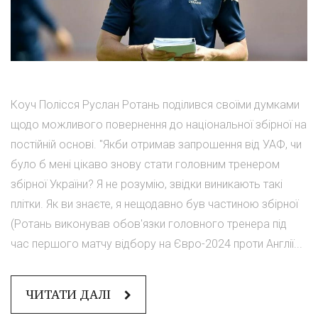
Коуч Полісся Руслан Ротань поділився своїми думками
щодо можливого повернення до національної збірної на
постійній основі. "Якби отримав запрошення від УАФ, чи
було б мені цікаво знову стати головним тренером
збірної України? Я не розумію, звідки виникають такі
плітки. Як ви знаєте, я нещодавно був частиною збірної
(Ротань виконував обов'язки головного тренера під
час першого матчу відбору на Євро-2024 проти Англії...
ЧИТАТИ ДАЛІ