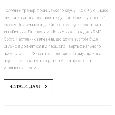
Головний тренер французького клубу ПСЖ, Луїс Енріке,
висловив свої очікування щодо повторної зустрічі 1/4
фіналу Ліги чемпіонів, де його команда зіткнеться з
англійським Ліверпулем. Його слова наводить RMC
Sport. Наставник запевнив, що друга зустріч буде
сильно відрізнятися від першого чвертьфінального
протистояння. Хоча він наголосив на тому, що його
підопічні не прагнуть зіграти в Англії просто на
утримання перем...
ЧИТАТИ ДАЛІ