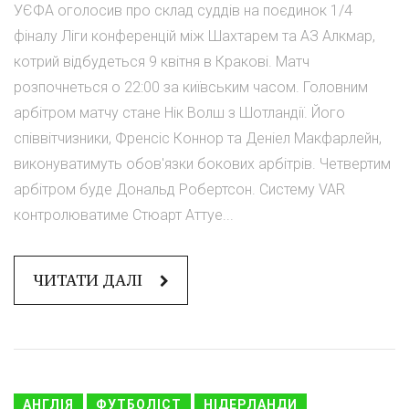
УЄФА оголосив про склад суддів на поєдинок 1/4
фіналу Ліги конференцій між Шахтарем та АЗ Алкмар,
котрий відбудеться 9 квітня в Кракові. Матч
розпочнеться о 22:00 за київським часом. Головним
арбітром матчу стане Нік Волш з Шотландії. Його
співвітчизники, Френсіс Коннор та Деніел Макфарлейн,
виконуватимуть обов'язки бокових арбітрів. Четвертим
арбітром буде Дональд Робертсон. Систему VAR
контролюватиме Стюарт Аттуе...
ЧИТАТИ ДАЛІ
АНГЛІЯ
ФУТБОЛІСТ
НІДЕРЛАНДИ