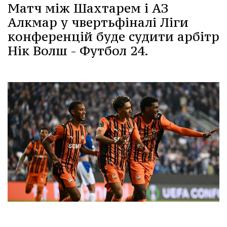
Матч між Шахтарем і АЗ
Алкмар у чвертьфіналі Ліги
конференцій буде судити арбітр
Нік Волш - Футбол 24.