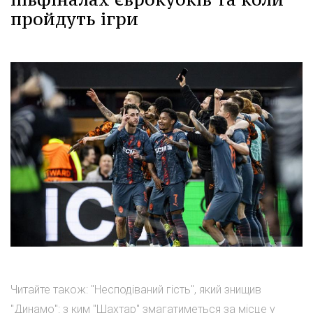
пройдуть ігри
Читайте також: "Несподіваний гість", який знищив
"Динамо": з ким "Шахтар" змагатиметься за місце у