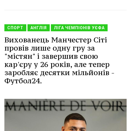
СПОРТ
АНГЛІЯ
ЛІГА ЧЕМПІОНІВ УЄФА
Вихованець Манчестер Сіті
провів лише одну гру за
"містян" і завершив свою
кар'єру у 26 років, але тепер
заробляє десятки мільйонів -
Футбол24.