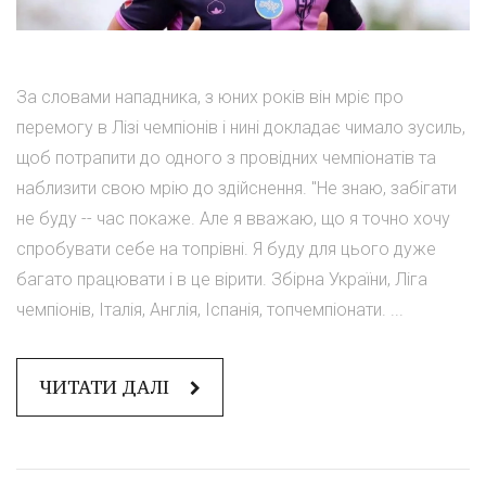
За словами нападника, з юних років він мріє про
перемогу в Лізі чемпіонів і нині докладає чимало зусиль,
щоб потрапити до одного з провідних чемпіонатів та
наблизити свою мрію до здійснення. "Не знаю, забігати
не буду -- час покаже. Але я вважаю, що я точно хочу
спробувати себе на топрівні. Я буду для цього дуже
багато працювати і в це вірити. Збірна України, Ліга
чемпіонів, Італія, Англія, Іспанія, топчемпіонати. ...
ЧИТАТИ ДАЛІ