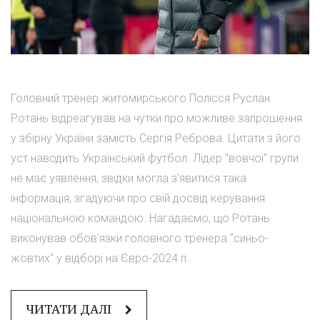
Головний тренер житомирського Полісся Руслан
Ротань відреагував на чутки про можливе запрошення
у збірну України замість Сергія Реброва. Цитати з його
уст наводить Український футбол. Лідер "вовчої" групи
не має уявлення, звідки могла з'явитися така
інформація, згадуючи про свій досвід керування
національною командою. Нагадаємо, що Ротань
виконував обов'язки головного тренера "синьо-
жовтих" у відборі на Євро-2024 п...
ЧИТАТИ ДАЛІ