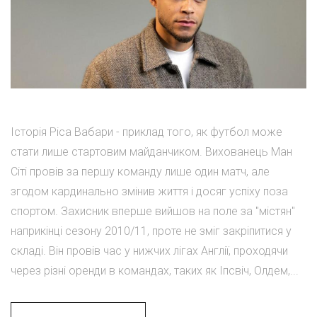
Історія Ріса Вабари - приклад того, як футбол може
стати лише стартовим майданчиком. Вихованець Ман
Сіті провів за першу команду лише один матч, але
згодом кардинально змінив життя і досяг успіху поза
спортом. Захисник вперше вийшов на поле за "містян"
наприкінці сезону 2010/11, проте не зміг закріпитися у
складі. Він провів час у нижчих лігах Англії, проходячи
через різні оренди в командах, таких як Іпсвіч, Олдем,...