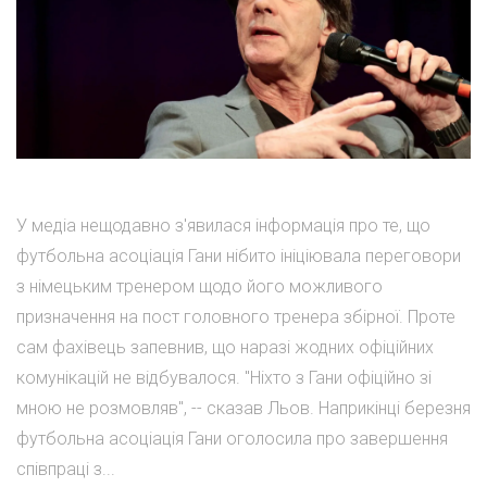
У медіа нещодавно з'явилася інформація про те, що
футбольна асоціація Гани нібито ініціювала переговори
з німецьким тренером щодо його можливого
призначення на пост головного тренера збірної. Проте
сам фахівець запевнив, що наразі жодних офіційних
комунікацій не відбувалося. "Ніхто з Гани офіційно зі
мною не розмовляв", -- сказав Льов. Наприкінці березня
футбольна асоціація Гани оголосила про завершення
співпраці з...