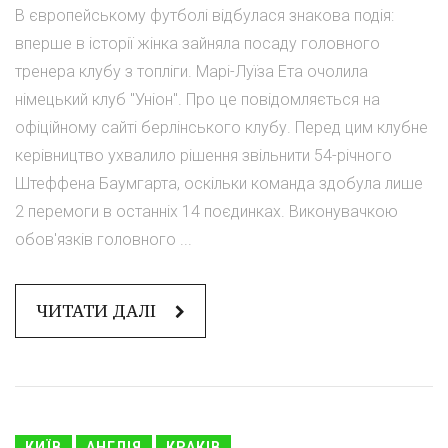
В європейському футболі відбулася знакова подія:
вперше в історії жінка зайняла посаду головного
тренера клубу з топліги. Марі-Луїза Ета очолила
німецький клуб "Уніон". Про це повідомляється на
офіційному сайті берлінського клубу. Перед цим клубне
керівництво ухвалило рішення звільнити 54-річного
Штеффена Баумгарта, оскільки команда здобула лише
2 перемоги в останніх 14 поєдинках. Виконувачкою
обов'язків головного ...
ЧИТАТИ ДАЛІ
КИЇВ
АНГЛІЯ
КРАКІВ