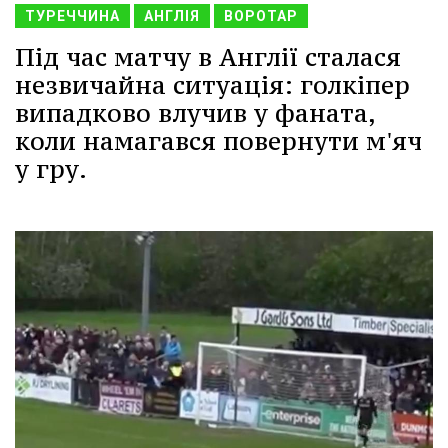
ТУРЕЧЧИНА
АНГЛІЯ
ВОРОТАР
Під час матчу в Англії сталася
незвичайна ситуація: голкіпер
випадково влучив у фаната,
коли намагався повернути м'яч
у гру.