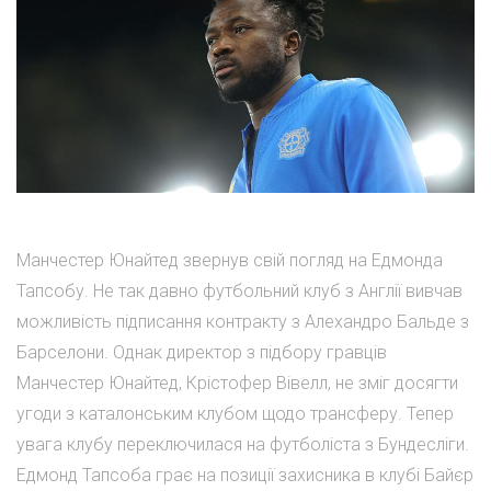
Манчестер Юнайтед звернув свій погляд на Едмонда
Тапсобу. Не так давно футбольний клуб з Англії вивчав
можливість підписання контракту з Алехандро Бальде з
Барселони. Однак директор з підбору гравців
Манчестер Юнайтед, Крістофер Вівелл, не зміг досягти
угоди з каталонським клубом щодо трансферу. Тепер
увага клубу переключилася на футболіста з Бундесліги.
Едмонд Тапсоба грає на позиції захисника в клубі Байєр