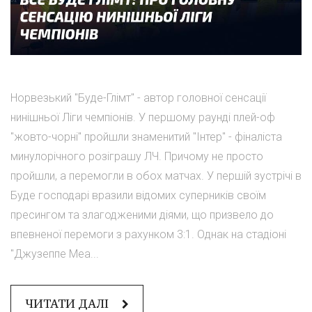
Норвезький "Буде-Глімт" - автор головної сенсації
нинішньої Ліги чемпіонів. У першому раунді плей-оф
"жовто-чорні" пройшли знаменитий "Інтер" - фіналіста
минулорічного розіграшу ЛЧ. Причому не просто
пройшли, а перемогли в обох матчах. У першій зустрічі в
Буде господарі вразили відомих суперників своїм
пресингом та злагодженими діями, що призвело до
впевненої перемоги з рахунком 3:1. Однак на стадіоні
"Джузеппе Меа...
ЧИТАТИ ДАЛІ