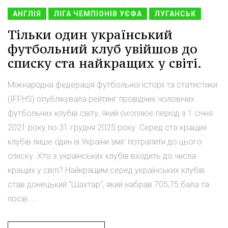
АНГЛІЯ
ЛІГА ЧЕМПІОНІВ УЄФА
ЛУГАНСЬК
Тільки один український
футбольний клуб увійшов до
списку ста найкращих у світі.
Міжнародна федерація футбольної історії та статистики
(IFFHS) опублікувала рейтинг провідних чоловічих
футбольних клубів світу, який охоплює період з 1 січня
2021 року по 31 грудня 2025 року. Серед ста кращих
клубів лише один із України зміг потрапити до цього
списку. Хто з українських клубів входить до числа
кращих у світі? Найкращим серед українських клубів
став донецький "Шахтар", який набрав 705,75 бала та
посів ...