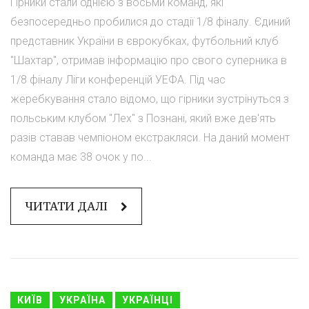
Гірники стали однією з восьми команд, які
безпосередньо пробилися до стадії 1/8 фіналу. Єдиний
представник України в єврокубках, футбольний клуб
"Шахтар", отримав інформацію про свого суперника в
1/8 фіналу Ліги конференцій УЕФА. Під час
жеребкування стало відомо, що гірники зустрінуться з
польським клубом "Лех" з Познані, який вже дев'ять
разів ставав чемпіоном екстракляси. На даний момент
команда має 38 очок у по...
ЧИТАТИ ДАЛІ
КИЇВ
УКРАЇНА
УКРАЇНЦІ