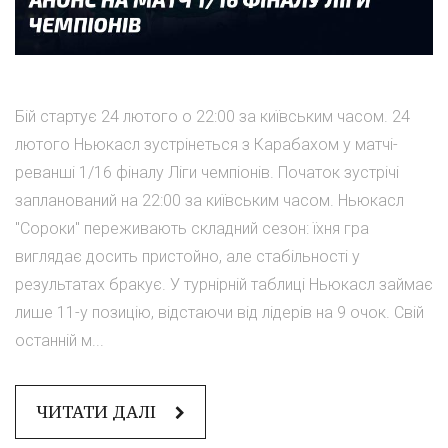
Бій стартує 24 лютого о 22:00 за київським часом. 24
лютого Ньюкасл зустрінеться з Карабахом у матчі-
реванші 1/16 фіналу Ліги чемпіонів. Початок зустрічі
запланований на 22:00 за київським часом. Ньюкасл
"Сороки" переживають складний сезон: їхня гра
виглядає досить пристойно, але стабільності у
результатах бракує. У турнірній таблиці Ньюкасл займає
лише 11-у позицію, відстаючи від лідерів на 9 очок. Свій
останній м...
ЧИТАТИ ДАЛІ