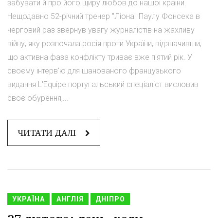
забувати й про його щиру любов до нашої країни.
Нещодавно 52-річний тренер "Ліона" Паулу Фонсека в
черговий раз звернув увагу журналістів на жахливу
війну, яку розпочала росія проти України, відзначивши,
що активна фаза конфлікту триває вже п'ятий рік. У
своєму інтерв'ю для шанованого французького
видання L'Equipe португальський спеціаліст висловив
своє обурення,...
ЧИТАТИ ДАЛІ
УКРАЇНА
АНГЛІЯ
ДНІПРО