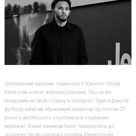
Центральний захисник туринського Ювентус Ллойд
Келлі став новою жертвою расизму. Про це він
повідомив на своїй сторінці в Instagram. Один з фанатів
футболу написав образливий коментар під постом 27-
річного англійського спортсмена в соціальних
мережах. Фанат закликав Келлі "повернутись до
зоопарку" після шокуючої поразки Ювентуса від