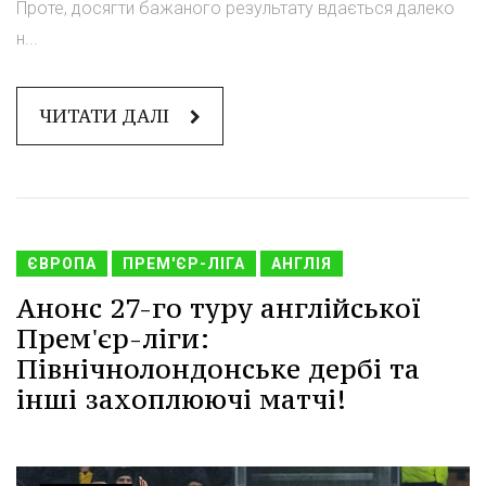
Проте, досягти бажаного результату вдається далеко
н...
ЧИТАТИ ДАЛІ
ЄВРОПА
ПРЕМ'ЄР-ЛІГА
АНГЛІЯ
Анонс 27-го туру англійської
Прем'єр-ліги:
Північнолондонське дербі та
інші захоплюючі матчі!