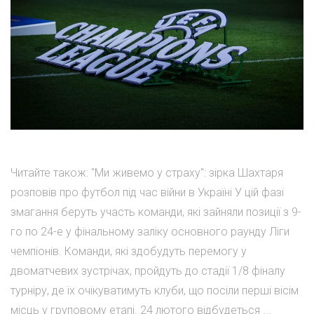
Читайте також: "Ми живемо у страху": зірка Шахтаря
розповів про футбол під час війни в Україні У цій фазі
змагання беруть участь команди, які зайняли позиції з 9-
го по 24-е у фінальному заліку основного раунду Ліги
чемпіонів. Команди, які здобудуть перемогу у
двоматчевих зустрічах, пройдуть до стадії 1/8 фіналу
турніру, де їх очікуватимуть клуби, що посіли перші вісім
місць у груповому етапі. 24 лютого відбудеться ...