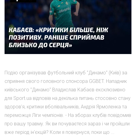
Подію організував футбольний клуб "Динамо" (Київ) за
сприяння свого головного спонсора GGBET. Нападник
київського "Динамо" Владислав Кабаєв ексклюзивно
для Sport.ua відповів на декілька питань стосовно стану
здоров'я, критики вболівальників, Андрія Ярмоленка та
переможця Ліги чемпіонів. - На зборах клубів повідомив
про вашу травму. Як ви почуваєтеся зараз і чи пройшли
вже період ін'єкцій? Коли я повернуся, поки що ...