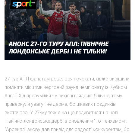
27 тур АПЛ фанатам довелося почекати, адже вирішили
поміняти місцями черговий раунд чемпіонату із Кубком
Англії. Хід зрозумілий - у вихідні глядачів більше, тому
привернули увагу і не дарма, бо цікавих поєдинків
вистачало. У 27-му теж є на що подивитися: на чолі
Північно-лондонське дербі з оновленим "Тоттенхемом".
"Арсенал" знову дав привід для радості конкурентам, бо