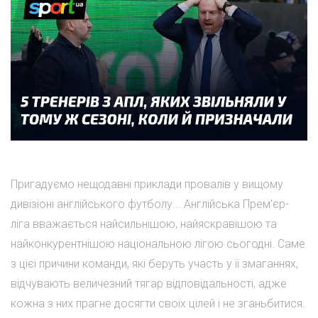
Пригадуємо нещодавні приклади провалів у вищому
дивізіоні англійського футболу... Англійська Прем'єр-
ліга вважається найсильнішою, найяскравішою та
найконкурентнішою національною лігою сьогодні. Саме
з цієї причини команди, які беруть участь у її змаганнях,
відчувають величезний тягар відповідальності, адже
кожна з них прагне досягти своїх цілей і не зганьбитися.