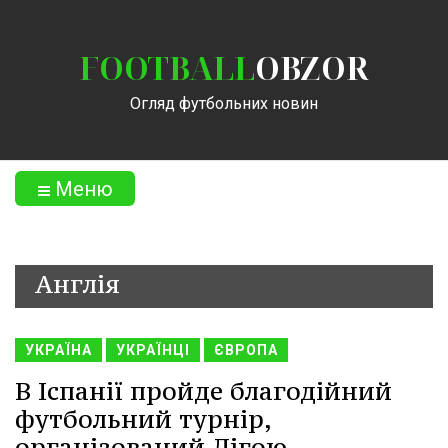
FOOTBALL
OBZOR
Огляд футбольних новин
Меню
Англія
УКРАЇНА
УКРАЇНЦІ
ЄВРОПА
В Іспанії пройде благодійний
футбольний турнір,
організований Лігою