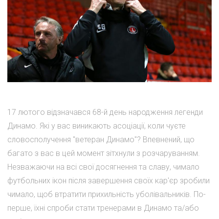
17 лютого відзначався 68-й день народження легенди
Динамо. Які у вас виникають асоціації, коли чуєте
словосполучення "ветеран Динамо"? Впевнений, що
багато з вас в цей момент зітхнули з розчаруванням.
Незважаючи на всі свої досягнення та славу, чимало
футбольних ікон після завершення своїх кар'єр зробили
чимало, щоб втратити прихильність уболівальників. По-
перше, їхні спроби стати тренерами в Динамо та/або