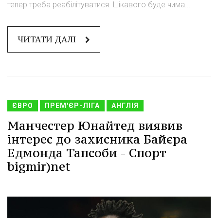
тепер треба реабілітуватися. Цікавого буде чима...
ЧИТАТИ ДАЛІ
ЄВРО
ПРЕМ'ЄР-ЛІГА
АНГЛІЯ
Манчестер Юнайтед виявив
інтерес до захисника Байєра
Едмонда Тапсоби - Спорт
bigmir)net