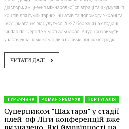
діаспори, зміцнення міжнародної співпраці та акумуляція
коштів для гуманітарних ініціатив та допомогу Україні та
ЗСУ. Змагання відбудуться 26-27 березня на стадіоні
Ciudad del Deporte у місті Альборая. У турнірі візьмуть
участь українські команди з восьми різних осередк...
ЧИТАТИ ДАЛІ
ТУРЕЧЧИНА
РОМАН ЯРЕМЧУК
ПОРТУГАЛІЯ
Суперником "Шахтаря" у стадії
плей-оф Ліги конференцій вже
визначено. Які ймовірності на