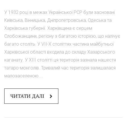
У 1932 році в межах Української РСР були засновані
Київська, Вінницька, Дніпропетровська, Одеська та
Харківська губернії. Харківщина є серцем
Слобожанщини, регіону з багатою історією, що налічує
багато століть. У VII-X століттях частина майбутньої
Харківської області входила до складу Хазарського
каганату. У XIII столітті ця територія зазнала нашестя
татаро-монголів. Тривалий час територія залишалася
малозаселеною....
ЧИТАТИ ДАЛІ