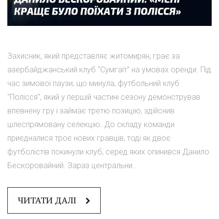
Захисник, який представляє житомирян, грає за
азербайджанський клуб "Сумгаїт" на умовах оренди. Під
час зимової паузи, що минула, футбольний клуб
"Полісся", який у першій частині сезону демонстрував
впевнену гру і займає третю позицію, здійснив
цілеспрямовану селекцію. До складу команди
приєдналися троє нових гравців, тоді як двоє
футболістів покинули клуб, серед яких опинився Данило
Бескоровайний. Зараз центральни...
ЧИТАТИ ДАЛІ