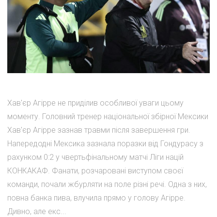
Хав'єр Агірре не приділив особливої уваги цьому
моменту. Головний тренер національної збірної Мексики
Хав'єр Агірре зазнав травми після завершення гри.
Напередодні Мексика зазнала поразки від Гондурасу з
рахунком 0:2 у чвертьфінальному матчі Ліги націй
КОНКАКАФ. Фанати, розчаровані виступом своєї
команди, почали жбурляти на поле різні речі. Одна з них,
повна банка пива, влучила прямо у голову Агірре.
Дивно, але екс...