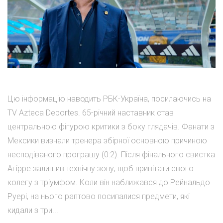
Цю інформацію наводить РБК-Україна, посилаючись на
TV Azteca Deportes. 65-річний наставник став
центральною фігурою критики з боку глядачів. Фанати з
Мексики визнали тренера збірної основною причиною
несподіваного програшу (0:2). Після фінального свистка
Агірре залишив технічну зону, щоб привітати свого
колегу з тріумфом. Коли він наближався до Рейнальдо
Руері, на нього раптово посипалися предмети, які
кидали з три...