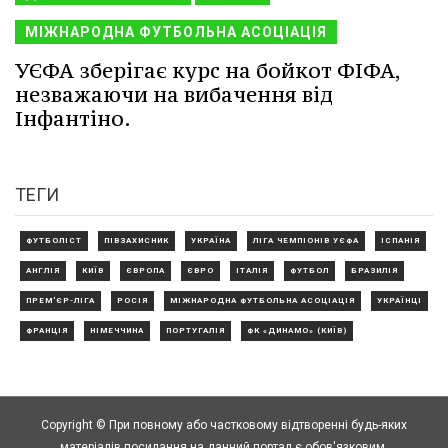
МІЖНАРОДНА ФУТБОЛЬНА АСОЦІАЦІЯ
УЄФА зберігає курс на бойкот ФІФА,
незважаючи на вибачення від
Інфантіно.
ТЕГИ
ФУТБОЛІСТ
ПІВЗАХИСНИК
УКРАЇНА
ЛІГА ЧЕМПІОНІВ УЄФА
ІСПАНІЯ
АНГЛІЯ
КИЇВ
ЄВРОПА
ЄВРО
ІТАЛІЯ
ФУТБОЛ
БРАЗИЛІЯ
ПРЕМ'ЄР-ЛІГА
РОСІЯ
МІЖНАРОДНА ФУТБОЛЬНА АСОЦІАЦІЯ
УКРАЇНЦІ
ФРАНЦІЯ
НІМЕЧЧИНА
ПОРТУГАЛІЯ
ФК «ДИНАМО» (КИЇВ)
Copyright © При повному або частковому відтворенні будь-яких
матеріалів посилання на данний портал є обов'язковим.