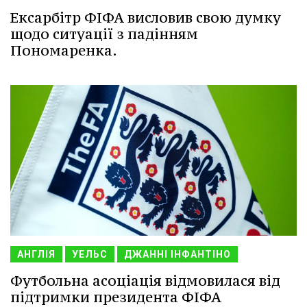
Ексарбітр ФІФА висловив свою думку
щодо ситуації з падінням
Пономаренка.
АНГЛІЯ
УЕЛЬС
ДЖАННІ ІНФАНТІНО
Футбольна асоціація відмовилася від
підтримки президента ФІФА