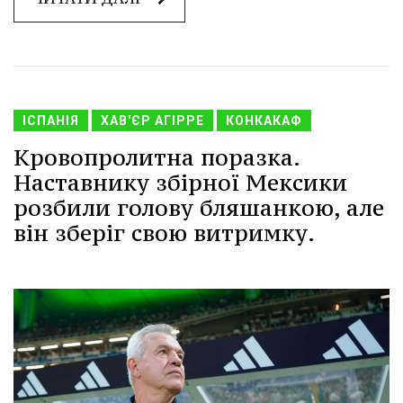
ІСПАНІЯ
ХАВ'ЄР АГІРРЕ
КОНКАКАФ
Кровопролитна поразка.
Наставнику збірної Мексики
розбили голову бляшанкою, але
він зберіг свою витримку.