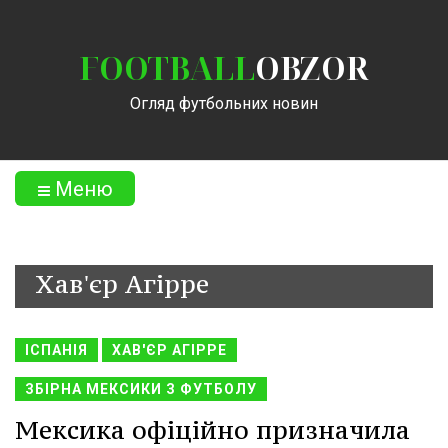
FOOTBALL
OBZOR
Огляд футбольних новин
Меню
Хав'єр Агірре
ІСПАНІЯ
ХАВ'ЄР АГІРРЕ
ЗБІРНА МЕКСИКИ З ФУТБОЛУ
Мексика офіційно призначила