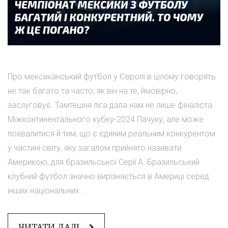
Про мексиканський футбол у Європі в цілому говорять
не так багато та часто, як він на те, ймовірно,
заслуговує. Тамтешня ліга дала нам не лише фіналіста
Міжконтинентального кубку-2024 Пачуку, але може
похвалитися й тим, що є єдиним реальним конкурентом
у частині світу, яку загалом прийнято називати
Америкою, для бразильської Серії А. Бразильський
клубний футбол значно вирізняється в Америці серед
інших національних...
ЧИТАТИ ДАЛІ