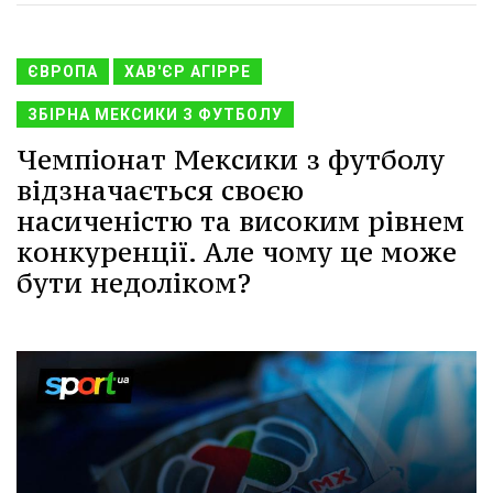
ЄВРОПА
ХАВ'ЄР АГІРРЕ
ЗБІРНА МЕКСИКИ З ФУТБОЛУ
Чемпіонат Мексики з футболу
відзначається своєю
насиченістю та високим рівнем
конкуренції. Але чому це може
бути недоліком?