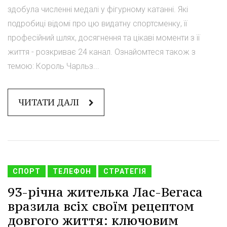
здобула численні медалі у фігурному катанні. Які
подробиці відомі про цю видатну спортсменку, її
професійний шлях, досягнення та цікаві моменти з її
життя - розкриває 24 канал. Ознайомтеся також з
темою: Король Чарльз...
ЧИТАТИ ДАЛІ
СПОРТ
ТЕЛЕФОН
СТРАТЕГІЯ
93-річна жителька Лас-Вегаса
вразила всіх своїм рецептом
довгого життя: ключовим