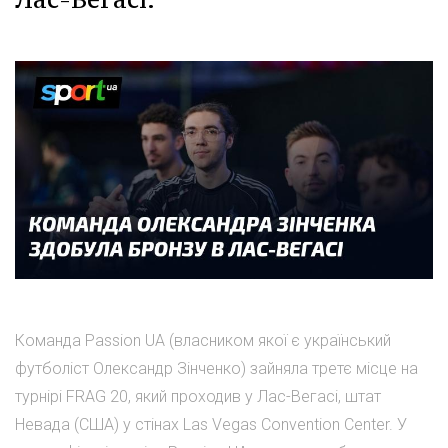
Команда Passion UA (власником якої є український
футболіст Олександр Зінченко) зайняла третє місце на
турнірі FRAG 20, який проходив у Лас-Вегасі, штат
Невада (США) у стінах Las Vegas Convention Center. У