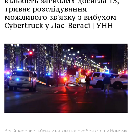
кількість загиблих досягла 15,
триває розслідування
можливого зв'язку з вибухом
Cybertruck у Лас-Вегасі | УНН
Водій-терорист в'їхав у натовп на Бурбон-стріт у Новому