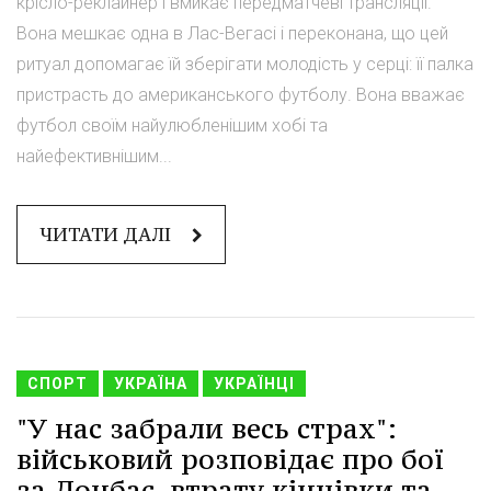
крісло-реклайнер і вмикає передматчеві трансляції.
Вона мешкає одна в Лас-Вегасі і переконана, що цей
ритуал допомагає їй зберігати молодість у серці: її палка
пристрасть до американського футболу. Вона вважає
футбол своїм найулюбленішим хобі та
найефективнішим...
ЧИТАТИ ДАЛІ
СПОРТ
УКРАЇНА
УКРАЇНЦІ
"У нас забрали весь страх":
військовий розповідає про бої
за Донбас, втрату кінцівки та