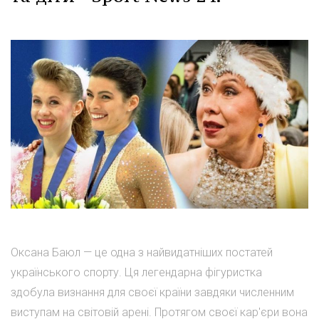
Оксана Баюл — це одна з найвидатніших постатей
українського спорту. Ця легендарна фігуристка
здобула визнання для своєї країни завдяки численним
виступам на світовій арені. Протягом своєї кар'єри вона