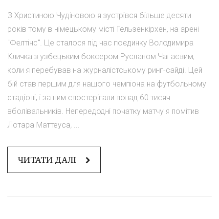
З Христиною Чудіновою я зустрівся більше десяти
років тому в німецькому місті Гельзенкірхен, на арені
"Фелтінс". Це сталося під час поєдинку Володимира
Кличка з узбецьким боксером Русланом Чагаєвим,
коли я перебував на журналістському ринг-сайді. Цей
бій став першим для нашого чемпіона на футбольному
стадіоні, і за ним спостерігали понад 60 тисяч
вболівальників. Непередодні початку матчу я помітив
Лотара Маттеуса, ...
ЧИТАТИ ДАЛІ