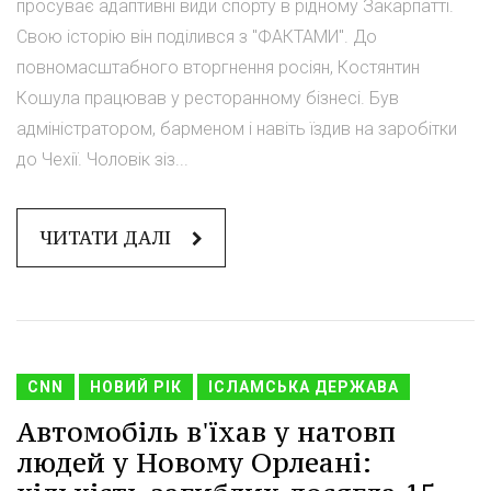
просуває адаптивні види спорту в рідному Закарпатті.
Свою історію він поділився з "ФАКТАМИ". До
повномасштабного вторгнення росіян, Костянтин
Кошула працював у ресторанному бізнесі. Був
адміністратором, барменом і навіть їздив на заробітки
до Чехії. Чоловік зіз...
ЧИТАТИ ДАЛІ
CNN
НОВИЙ РІК
ІСЛАМСЬКА ДЕРЖАВА
Автомобіль в'їхав у натовп
людей у Новому Орлеані: