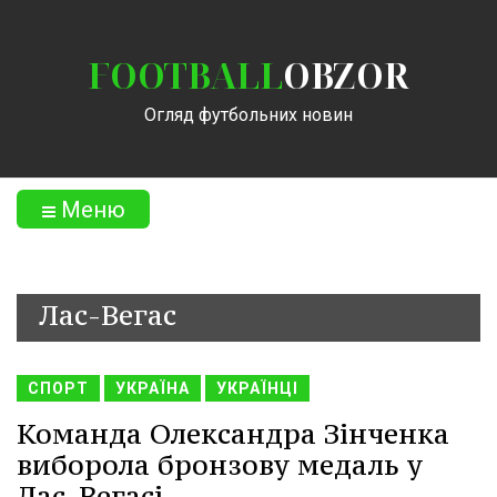
FOOTBALL
OBZOR
Огляд футбольних новин
Меню
Лас-Вегас
СПОРТ
УКРАЇНА
УКРАЇНЦІ
Команда Олександра Зінченка
виборола бронзову медаль у
Лас-Вегасі.