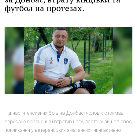
футбол на протезах.
Під час інтенсивних боїв на Донбасі чоловік отримав
серйозне поранення і втратив ногу, проте знайшов своє
покликання у ветеранських змаганнях і нині активно