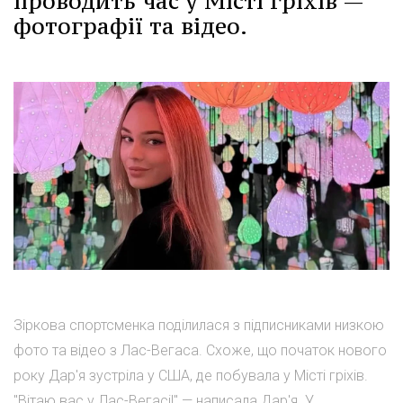
проводить час у Місті гріхів —
фотографії та відео.
Зіркова спортсменка поділилася з підписниками низкою
фото та відео з Лас-Вегаса. Схоже, що початок нового
року Дар'я зустріла у США, де побувала у Місті гріхів.
"Вітаю вас у Лас-Вегасі!" — написала Дар'я. У