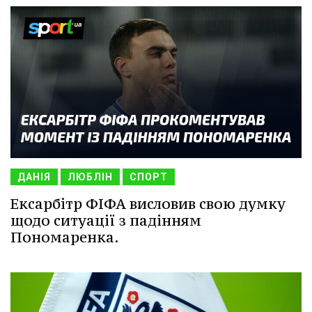
ДАНІЯ
ЛЮБЛІН
СПОРТ
Ексарбітр ФІФА висловив свою думку
щодо ситуації з падінням
Пономаренка.