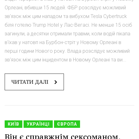
Орлеані, вбивши 15 людей. ФБР розслідує можливий
зв'язок між цим нападом та вибухом Tesla Cybertruck
біля готелю Trump Hotel у Лас-Вегасі. Не менше 15 осіб
загинули, а десятки отримали травми, коли водій пікапа
в'їхав у натовп на Бурбон-стріт у Новому Орлеані в
перші години Нового року. Влада розслідує можливий
зв'язок між цим інцидентом в Новому Орлеані та ви...
ЧИТАТИ ДАЛІ
КИЇВ
УКРАЇНЦІ
ЄВРОПА
Він є справжнім сексоманом.