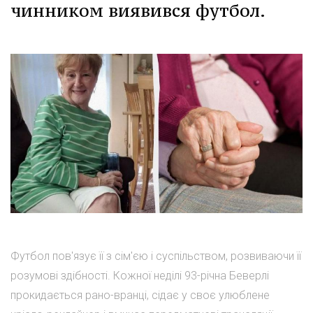
чинником виявився футбол.
Футбол пов'язує її з сім'єю і суспільством, розвиваючи її
розумові здібності. Кожної неділі 93-річна Беверлі
прокидається рано-вранці, сідає у своє улюблене