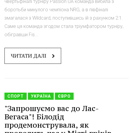
чвертьфіналі турніру Passion UA команда вибила з
боротьби минулого чемпіона NRG, а в півфіналі
змагалася з Wildcard, поступившись їй з рахунком 2:1.
Саме ця команда згодом стала тріумфатором турніру,
обігравши Fis...
ЧИТАТИ ДАЛІ
СПОРТ
УКРАЇНА
ЄВРО
"Запрошуємо вас до Лас-
Вегаса"! Білодід
продемонструвала, як