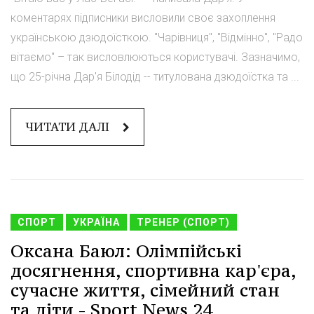
коментарях підписники висловили своє захоплення
українською дзюдоїсткою. "Чарівниця", "Відмінно", "Радо
вітаємо" – так висловлюються користувачі. Зазначимо,
що 25-річна Дар'я Білодід -- титулована дзюдоїстка та ...
ЧИТАТИ ДАЛІ
СПОРТ
УКРАЇНА
ТРЕНЕР (СПОРТ)
Оксана Баюл: Олімпійські
досягнення, спортивна кар'єра,
сучасне життя, сімейний стан
та діти - Sport News 24.