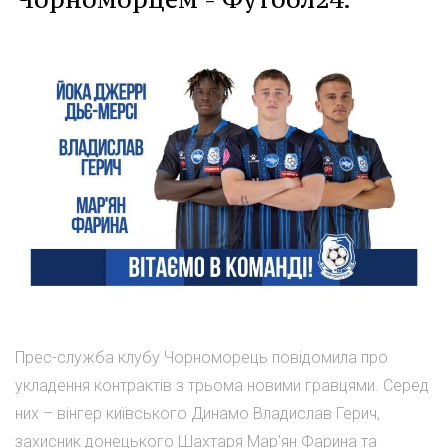
Прес-служба клубу Чорноморець повідомила про
укладення контрактів з трьома новими гравцями. Серед
них – вінгер київського Динамо Владислав Герич,
захисник донецького Шахтаря Мар'ян Фарина та