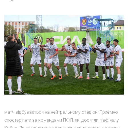
матч відбувається на нейтральному стадіоні Приємно
спостерігати за командами ПФЛ, які досягли півфіналу