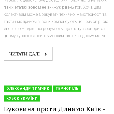
Кубка. Як демонструє досвід, їхня присутність на таких
пізніх етапах зовсім не знижує рівень гри. Хоча цим
колективам може бракувати технічної майстерності та
тактичних прийомів, вони компенсують це неймовірною
енергією – адже всі розуміють, що статус фаворита в
цьому турнірі є досить умовним, адже в одному матчі...
ЧИТАТИ ДАЛІ
ОЛЕКСАНДР ТИМЧИК
ТЕРНОПІЛЬ
КУБОК УКРАЇНИ
Буковина проти Динамо Київ -