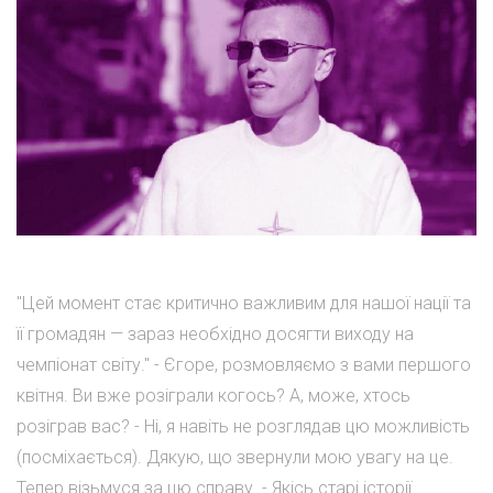
"Цей момент стає критично важливим для нашої нації та
її громадян — зараз необхідно досягти виходу на
чемпіонат світу." - Єгоре, розмовляємо з вами першого
квітня. Ви вже розіграли когось? А, може, хтось
розіграв вас? - Ні, я навіть не розглядав цю можливість
(посміхається). Дякую, що звернули мою увагу на це.
Тепер візьмуся за цю справу. - Якісь старі історії