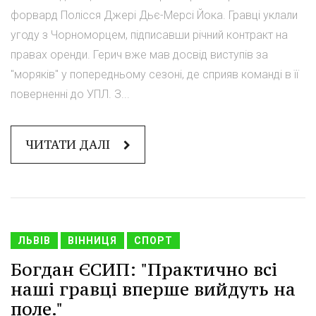
форвард Полісся Джері Дьє-Мерсі Йока. Гравці уклали
угоду з Чорноморцем, підписавши річний контракт на
правах оренди. Герич вже мав досвід виступів за
"моряків" у попередньому сезоні, де сприяв команді в її
поверненні до УПЛ. З...
ЧИТАТИ ДАЛІ
ЛЬВІВ
ВІННИЦЯ
СПОРТ
Богдан ЄСИП: "Практично всі
наші гравці вперше вийдуть на
поле."