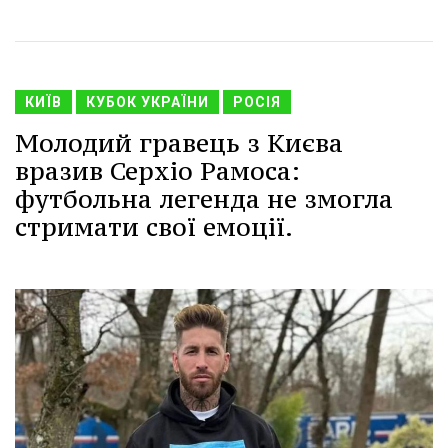
КИЇВ
КУБОК УКРАЇНИ
РОСІЯ
Молодий гравець з Києва
вразив Серхіо Рамоса:
футбольна легенда не змогла
стримати свої емоції.