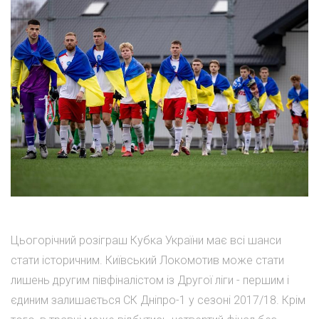
Цьогорічний розіграш Кубка України має всі шанси
стати історичним. Київський Локомотив може стати
лишень другим півфіналістом із Другої ліги - першим і
єдиним залишається СК Дніпро-1 у сезоні 2017/18. Крім