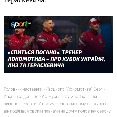
Гераскевича.
Головний наставник київського "Локомотива" Сергій
Карпенко дав інтерв'ю журналісту Sport.ua після
зимової перерви. У цьому ексклюзивному спілкуванні
він поділився своїми планами на другу половину сезону,