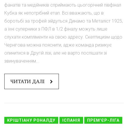
фанатів та медійників сприймають цьогорічний півфінал
Кубка як непотрібний етап. Всі вважають, що в
боротьбі за трофей зійдуться Динамо та Металіст 1925,
а їхні суперники з ПФЛ в 1/2 фіналу можуть лише
слухати компліменти на свою адресу. Скептицизм щодо
Чернігова можна пояснити, адже команда ризикує
опинитися в Другій лізі, але не варто поспішати зі
звинуваченням...
ЧИТАТИ ДАЛІ
КРІШТІАНУ РОНАЛДУ
ІСПАНІЯ
ПРЕМ'ЄР-ЛІГА