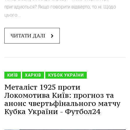
пригадуються? Якщо говорити відверто, то ні. Щодо
цього...
ЧИТАТИ ДАЛІ
КИЇВ
ХАРКІВ
КУБОК УКРАЇНИ
Металіст 1925 проти
Локомотива Київ: прогноз та
анонс чвертьфінального матчу
Кубка України - Футбол24