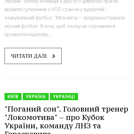
України. Тренер команди з другого дивізіону прагне
вразити суперників з УПЛ, граючи у відкритий і
атакувальний футбол. "Моя мета — продемонструвати
якісний футбол. Я хочу, щоб хлопці не соромилися
проявляти ініціативу,...
ЧИТАТИ ДАЛІ
КИЇВ
УКРАЇНА
УКРАЇНЦІ
"Поганий сон". Головний тренер
"Локомотива" – про Кубок
України, команду ЛНЗ та