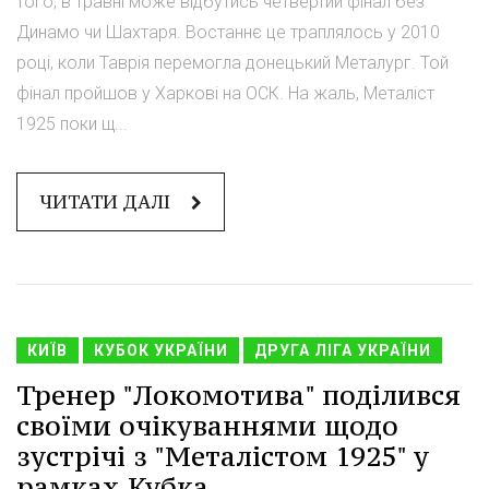
того, в травні може відбутись четвертий фінал без
Динамо чи Шахтаря. Востаннє це траплялось у 2010
році, коли Таврія перемогла донецький Металург. Той
фінал пройшов у Харкові на ОСК. На жаль, Металіст
1925 поки щ...
ЧИТАТИ ДАЛІ
КИЇВ
КУБОК УКРАЇНИ
ДРУГА ЛІГА УКРАЇНИ
Тренер "Локомотива" поділився
своїми очікуваннями щодо
зустрічі з "Металістом 1925" у
рамках Кубка.