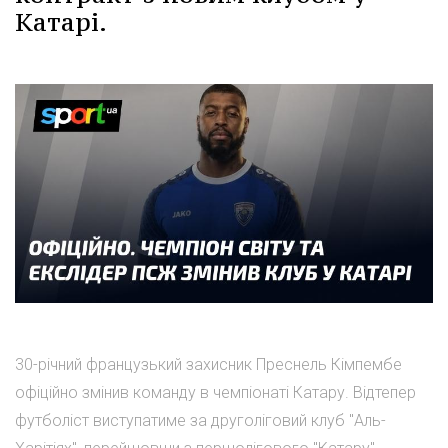
Катарі.
30-річний французький захисник Преснель Кімпембе
офіційно змінив команду в чемпіонаті Катару. Відтепер
футболіст виступатиме за друголіговий клуб "Аль-