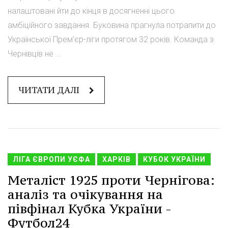
налаштовані йти до кінця в досягненні цього
амбіційного завдання. Буковина прагнула потрапити до
Української Прем'єр-ліги протягом 32 років. Команда з
Чернівців не ...
ЧИТАТИ ДАЛІ
ЛІГА ЄВРОПИ УЄФА
ХАРКІВ
КУБОК УКРАЇНИ
Металіст 1925 проти Чернігова:
аналіз та очікування на
півфінал Кубка України -
Футбол24