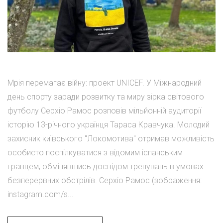
Мрія перемагає війну: проект UNICEF. У Міжнародний
день спорту заради розвитку та миру зірка світового
футболу Серхіо Рамос розповів мільйонній аудиторії
історію 13-річного українця Тараса Кравчука. Молодий
захисник київського "Локомотива" отримав можливість
особисто поспілкуватися з відомим іспанським
гравцем, обмінявшись досвідом тренувань в умовах
безперервних обстрілів. Серхіо Рамос (зображення:
instagram.com/s...