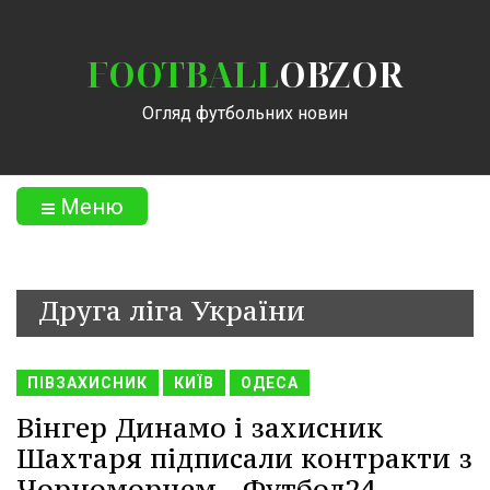
FOOTBALL
OBZOR
Огляд футбольних новин
Меню
Друга ліга України
ПІВЗАХИСНИК
КИЇВ
ОДЕСА
Вінгер Динамо і захисник
Шахтаря підписали контракти з
Чорноморцем - Футбол24.