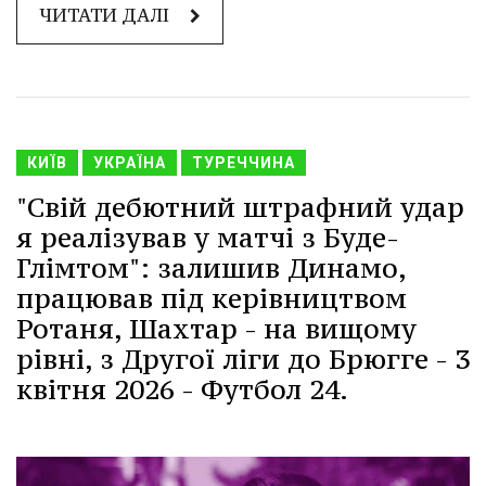
ЧИТАТИ ДАЛІ
КИЇВ
УКРАЇНА
ТУРЕЧЧИНА
"Свій дебютний штрафний удар
я реалізував у матчі з Буде-
Глімтом": залишив Динамо,
працював під керівництвом
Ротаня, Шахтар - на вищому
рівні, з Другої ліги до Брюгге - 3
квітня 2026 - Футбол 24.