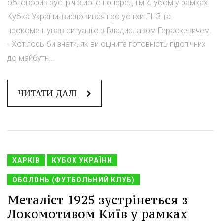
обговорив зустріч з його попереднім клубом у рамках
Кубка України, висловився про успіхи ЛНЗ та
прокоментував ситуацію з Владиславом Гераскевичем.
- Хотілось би знати, як ви оціните готовність підопічних
до майбутн...
ЧИТАТИ ДАЛІ
ХАРКІВ
КУБОК УКРАЇНИ
ОБОЛОНЬ (ФУТБОЛЬНИЙ КЛУБ)
Металіст 1925 зустрінеться з
Локомотивом Київ у рамках