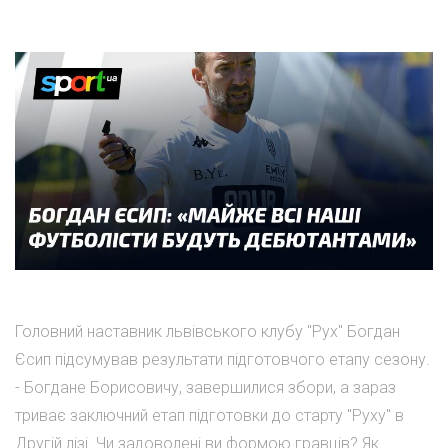
Головний наставник львівського клубу "Рух" Богдан
Єсип підсумував результати підготовчого етапу сезону.
- Богдане Борисовичу, завершилися збори, а зараз
триває заключний етап підготовки до старту "Руху" в
Другій лізі. Чи задоволені ви формою гравців? Як