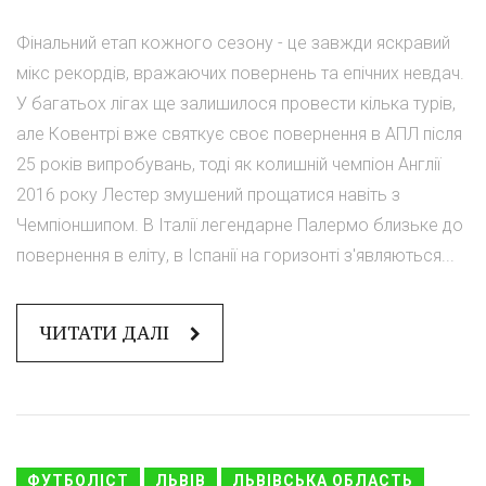
Фінальний етап кожного сезону - це завжди яскравий
мікс рекордів, вражаючих повернень та епічних невдач.
У багатьох лігах ще залишилося провести кілька турів,
але Ковентрі вже святкує своє повернення в АПЛ після
25 років випробувань, тоді як колишній чемпіон Англії
2016 року Лестер змушений прощатися навіть з
Чемпіоншипом. В Італії легендарне Палермо близьке до
повернення в еліту, в Іспанії на горизонті з'являються...
ЧИТАТИ ДАЛІ
ФУТБОЛІСТ
ЛЬВІВ
ЛЬВІВСЬКА ОБЛАСТЬ