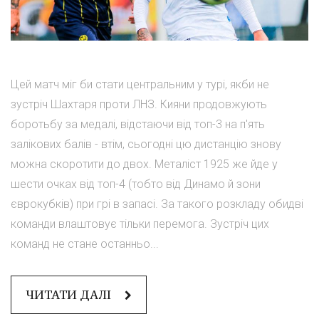
Цей матч міг би стати центральним у турі, якби не
зустріч Шахтаря проти ЛНЗ. Кияни продовжують
боротьбу за медалі, відстаючи від топ-3 на п'ять
залікових балів - втім, сьогодні цю дистанцію знову
можна скоротити до двох. Металіст 1925 же йде у
шести очках від топ-4 (тобто від Динамо й зони
єврокубків) при грі в запасі. За такого розкладу обидві
команди влаштовує тільки перемога. Зустріч цих
команд не стане останньо...
ЧИТАТИ ДАЛІ