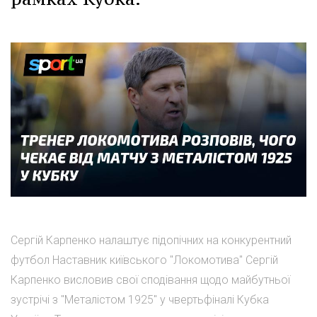
Сергій Карпенко налаштує підопічних на конкурентний
футбол Наставник київського "Локомотива" Сергій
Карпенко висловив свої сподівання щодо майбутньої
зустрічі з "Металістом 1925" у чвертьфіналі Кубка