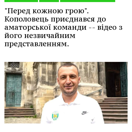
"Перед кожною грою".
Кополовець приєднався до
аматорської команди -- відео з
його незвичайним
представленням.