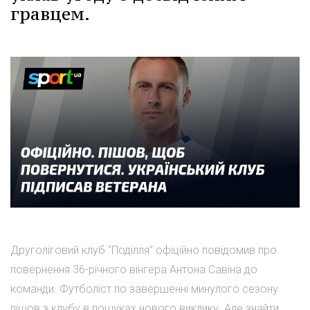
гравцем.
Друголіговий клуб "Поділля" офіційно повідомив про
повернення 36-річного вінгера Антона Савіна до
команди. Футболіст по завершенні минулого сезону
пішов з клубу в пошуках нового виклику. Але знайти