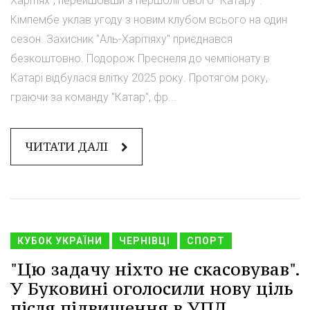
Харітіях", перейшовши з першолігового "Катару".
Кімпембе уклав угоду з новим клубом всього на один
сезон. Захисник "Аль-Харітіяху" приєднався
безкоштовно. Подорож Преснеля до чемпіонату в
Катарі відбулася влітку 2025 року. Протягом року,
граючи за команду "Катар", фр...
ЧИТАТИ ДАЛІ
КУБОК УКРАЇНИ
ЧЕРНІВЦІ
СПОРТ
"Цю задачу ніхто не скасовував".
У Буковині оголосили нову ціль
після підвищення в УПЛ.