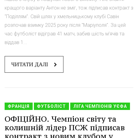
кращого варіанту Антон не зміг, тож підписав контракт з
"Поділлям". Свій шлях у хмельницькому клубі Савін
розпочав взимку 2025 року після "Маріуполя". За цей
час футболіст відіграв 41 матч, забив шість м'ячів та
віддав 1...
ЧИТАТИ ДАЛІ
ФРАНЦІЯ
ФУТБОЛІСТ
ЛІГА ЧЕМПІОНІВ УЄФА
ОФІЦІЙНО. Чемпіон світу та
колишній лідер ПСЖ підписав
контракт з новим клубом у