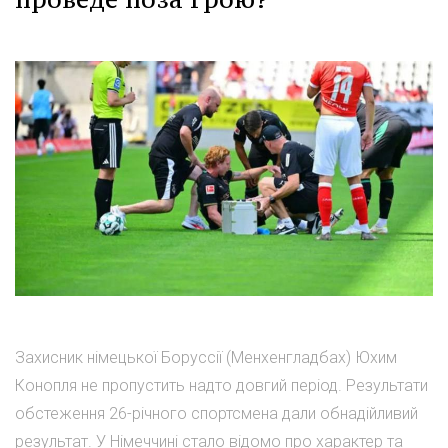
Захисник німецької Боруссії (Менхенгладбах) Юхим
Конопля не пропустить надто довгий період. Результати
обстеження 26-річного спортсмена дали обнадійливий
результат. У Німеччині стало відомо про характер та