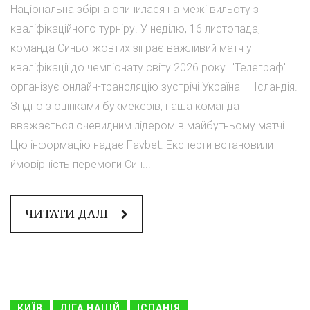
Національна збірна опинилася на межі вильоту з
кваліфікаційного турніру. У неділю, 16 листопада,
команда Синьо-жовтих зіграє важливий матч у
кваліфікації до чемпіонату світу 2026 року. "Телеграф"
організує онлайн-трансляцію зустрічі Україна — Ісландія.
Згідно з оцінками букмекерів, наша команда
вважається очевидним лідером в майбутньому матчі.
Цю інформацію надає Favbet. Експерти встановили
ймовірність перемоги Син...
ЧИТАТИ ДАЛІ
КИЇВ
ЛІГА НАЦІЙ
ІСПАНІЯ