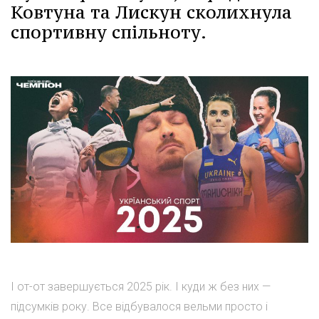
Ковтуна та Лискун сколихнула
спортивну спільноту.
І от-от завершується 2025 рік. І куди ж без них —
підсумків року. Все відбувалося вельми просто і