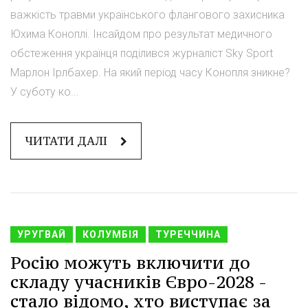
важкість травми українського флангового захисника
Юхима Коноплі. Інсайдом про результат медичного
обстеження українця поділився журналіст Sky Sport
Марлон Ірлбахер. На який період часу Конопля зникне?
У суботу ко...
ЧИТАТИ ДАЛІ
УРУГВАЙ
КОЛУМБІЯ
ТУРЕЧЧИНА
Росію можуть включити до
складу учасників Євро-2028 -
стало відомо, хто виступає за