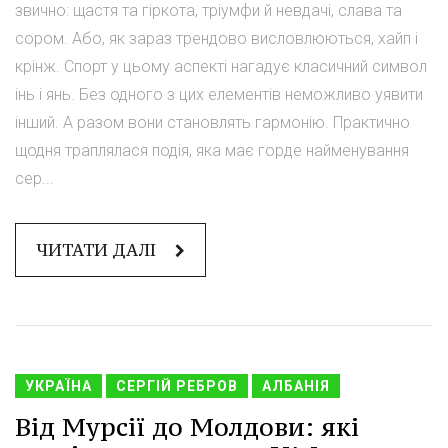
звично: щастя та гіркота, тріумфи й невдачі, слава та
сором. Або, як зараз трендово висловлюються, хайп і
крінж. Спорт у цьому аспекті нагадує класичний символ
інь і янь. Без одного з цих елементів неможливо уявити
інший. А разом вони становлять гармонію. Практично
щодня траплялася подія, яка має горде найменування
сер...
ЧИТАТИ ДАЛІ
УКРАЇНА
СЕРГІЙ РЕБРОВ
АЛБАНІЯ
Від Мурсії до Молдови: які