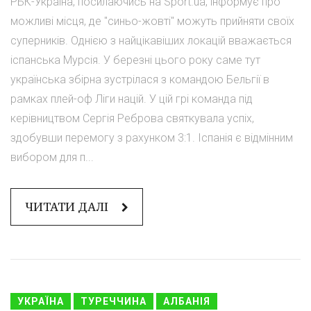
РБК-Україна, посилаючись на Sport.ua, інформує про
можливі місця, де "синьо-жовті" можуть прийняти своїх
суперників. Однією з найцікавіших локацій вважається
іспанська Мурсія. У березні цього року саме тут
українська збірна зустрілася з командою Бельгії в
рамках плей-оф Ліги націй. У цій грі команда під
керівництвом Сергія Реброва святкувала успіх,
здобувши перемогу з рахунком 3:1. Іспанія є відмінним
вибором для п...
ЧИТАТИ ДАЛІ
УКРАЇНА
ТУРЕЧЧИНА
АЛБАНІЯ