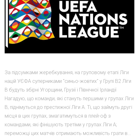
За підсумками жеребкування, на груповому етапі Ліги
націй УЄФА суперниками "синьо-жовтих" у Групі В2 Ліги
В будуть збірні Угорщини, Грузії і Північної Ірландії
Нагадую, що команди, які стануть першими у групах Ліги
В, піднімуться до престижної Ліги А. Ті, що займуть другі
місця в цих групах, змагатимуться в плей-оф з
командами, які фінішують третіми у групах Ліги А;
переможці цих матчів отримають можливість грати в...