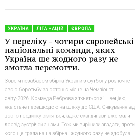
УКРАЇНА
ЛІГА НАЦІЙ
ЄВРОПА
У переліку - чотири європейські
національні команди, яких
Україна ще жодного разу не
змогла перемогти.
Зовсім незабаром збірна України з футболу розпочне
свою боротьбу за останнє місце на Чемпіонаті
світу-2026. Команда Реброва зіткнеться зі Швецією,
яка стане перешкодою на шляху до США. Очікування від
цього поєдинку різняться, адже скандинави вже мали
досвід зустрічей з нами. Тож ми вирішили згадати, проти
кого ще грала наша збірна і жодного разу не здобула