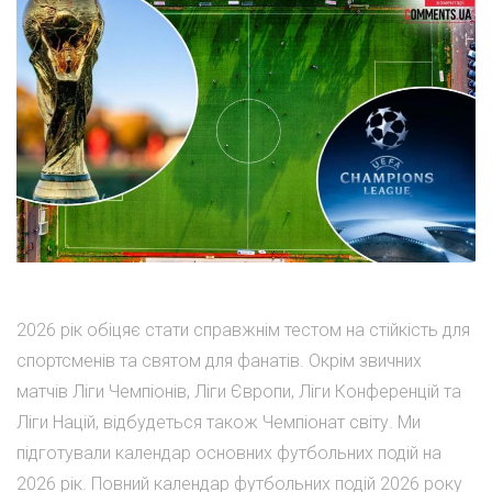
2026 рік обіцяє стати справжнім тестом на стійкість для
спортсменів та святом для фанатів. Окрім звичних
матчів Ліги Чемпіонів, Ліги Європи, Ліги Конференцій та
Ліги Націй, відбудеться також Чемпіонат світу. Ми
підготували календар основних футбольних подій на
2026 рік. Повний календар футбольних подій 2026 року