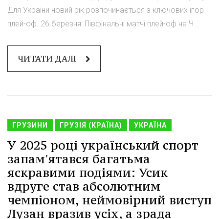
Для України новий рік розпочинається з ключових ігор
плей-оф. 26 березня: Півфінальні матчі плей-оф на Ч...
ЧИТАТИ ДАЛІ
ГРУЗИНИ
ГРУЗІЯ (КРАЇНА)
УКРАЇНА
У 2025 році український спорт
запам'ятався багатьма
яскравими подіями: Усик
вдруге став абсолютним
чемпіоном, неймовірний виступ
Лузан вразив усіх, а зрада