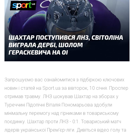
Запрошуємо вас ознайомитися з підбіркою ключових
новин і статей на Sport.ua за вівторок, 10 січня. Проспер
отримав травму. ЛНЗ шокував Шахтар на зборах у
Туреччині Підопічні Віталія Пономарьова здобули
мінімальну перемогу над гірниками в товариському
поєдинку. Шахтар проти ЛНЗ - 0:1. Товариський матч
лідерів української Прем'єр-ліги. Дивіться відео голу та