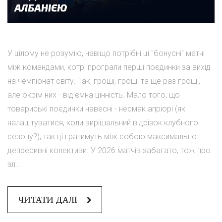
У цілому не розумію, навіщо потрібні ці "бонусні" матчі
між командами, котрі програли перші поєдинки за вихід
на чемпіонат світу. Так, гроші, гроші та ще раз гроші,
але окрім них - від'ємна цінність. Мало того, що
товариські поєдинки навесні - несмак апріорі (як
налаштуватися, коли вирішальний відрізок клубного
сезону?), так ці гратимуть між собою максимально
депресивні колективи. У 2026 матчів забагато, тож про
зл...
ЧИТАТИ ДАЛІ