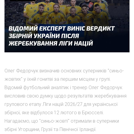
Олег Федорчук визначив основних суперників "синьо-
жовтих" у їхній гонитві за першим місцем у групі.
Відомий футбольний аналітик і тренер Олег Федорчук
висловив свою думку щодо результатів жеребкування
групового етапу Ліги націй 2026/27 для української
збірної, яке відбулося 12 лютого в Брюсселі.
Нагадаємо, що "синьо-жовті" отримали в суперники
збірні Угорщини, Грузії та Північної Ірландії.