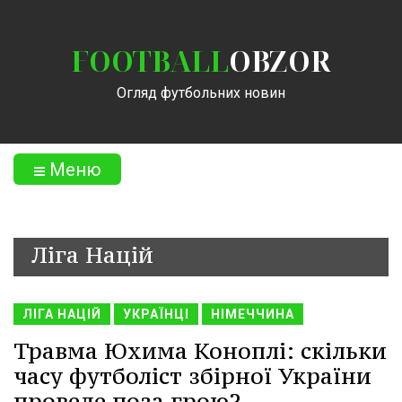
FOOTBALL
OBZOR
Огляд футбольних новин
Меню
Ліга Націй
ЛІГА НАЦІЙ
УКРАЇНЦІ
НІМЕЧЧИНА
Травма Юхима Коноплі: скільки
часу футболіст збірної України
проведе поза грою?