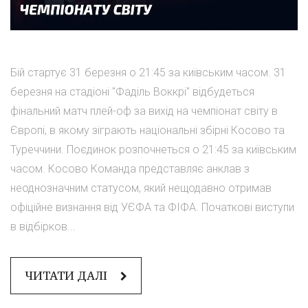
Бій стартує 31 березня о 21:45 за київським часом. 31
березня на стадіоні "Фаділь Воккрі" відбудеться
фінальний матч плей-оф за вихід на чемпіонат світу в
Європі, в якому зіграють національні збірні Косово та
Туреччини. Поєдинок розпочнеться о 21:45 за київським
часом. Косово Команда представляє анклав з
неоднозначним статусом, який нещодавно отримав
офіційне визнання від УЄФА та ФІФА. Початкові виступи
в відбірков...
ЧИТАТИ ДАЛІ