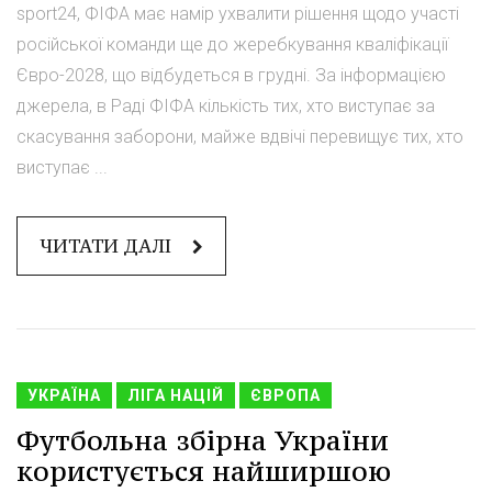
sport24, ФІФА має намір ухвалити рішення щодо участі
російської команди ще до жеребкування кваліфікації
Євро-2028, що відбудеться в грудні. За інформацією
джерела, в Раді ФІФА кількість тих, хто виступає за
скасування заборони, майже вдвічі перевищує тих, хто
виступає ...
ЧИТАТИ ДАЛІ
УКРАЇНА
ЛІГА НАЦІЙ
ЄВРОПА
Футбольна збірна України
користується найширшою