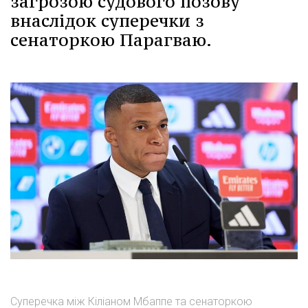
загрозою судового позову
внаслідок суперечки з
сенаторкою Парагваю.
Суперечка між Кіліаном Мбаппе та сенаторкою