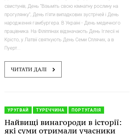
свистунів, День "Візьміть свою кімнатну рослину на
прогулянку", День п'яти випадкових зустрічей і День
народження гамбургера. В Україні - День медичного
працівника. На Філіппінах відзначають День Іглесії ні
Крісто, у Латвії святкують День Семи Сплячих, а в
Пуерт...
ЧИТАТИ ДАЛІ
УРУГВАЙ
ТУРЕЧЧИНА
ПОРТУГАЛІЯ
Найвищі винагороди в історії:
які суми отримали учасники