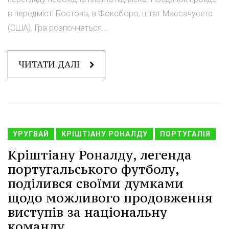
в передмісті Бостона, в Фоксборо, штат Массачусетс
(США). Гра розпочнеться...
ЧИТАТИ ДАЛІ
УРУГВАЙ
КРІШТІАНУ РОНАЛДУ
ПОРТУГАЛІЯ
Кріштіану Роналду, легенда
португальського футболу,
поділився своїми думками
щодо можливого продовження
виступів за національну
команду.