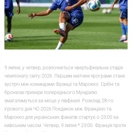
9 липня, у четвер, розпочнеться чвертьфінальна стадія
чемпіонату світу-2026. Першим матчем програми стане
зустріч між командами Франції та Марокко. Срібні та
бронзові призери попереднього Мундіалю
змагатимуться за місце у півфіналі. Розклад 28-го
ігрового дня ЧС-2026 Поєдинок між Францією та
Марокко для українських фанатів стартує о 23:00 за
київським часом. Четвер, 9 липня * 23:00. Франція проти