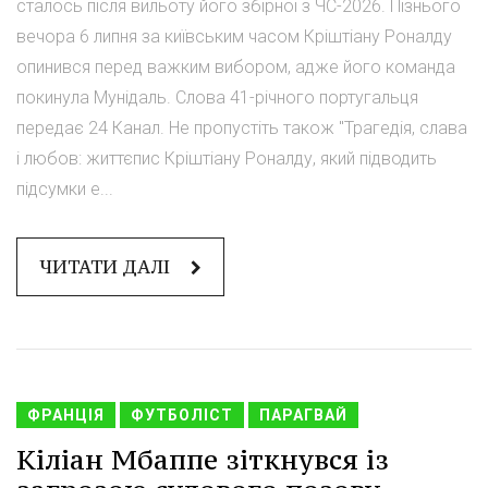
сталось після вильоту його збірної з ЧС-2026. Пізнього
вечора 6 липня за київським часом Кріштіану Роналду
опинився перед важким вибором, адже його команда
покинула Мунідаль. Слова 41-річного португальця
передає 24 Канал. Не пропустіть також "Трагедія, слава
і любов: життєпис Кріштіану Роналду, який підводить
підсумки е...
ЧИТАТИ ДАЛІ
ФРАНЦІЯ
ФУТБОЛІСТ
ПАРАГВАЙ
Кіліан Мбаппе зіткнувся із