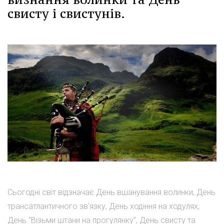
свисту і свистунів.
Сьогодні світ відзначає День вшанування волинки, День
трансатлантичного зв'язку, День ходіння на ходулях,
День "Візьми штани на прогулянку", День свисту та