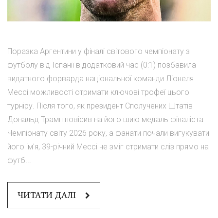
Поразка Аргентини у фіналі світового чемпіонату з
футболу від Іспанії в додатковий час (0:1) позбавила
видатного форварда національної команди Ліонеля
Мессі можливості отримати ключові трофеї цього
турніру. Після того, як президент Сполучених Штатів
Дональд Трамп повісив на його шию медаль фіналіста
Чемпіонату світу 2026 року, а фанати почали вигукувати
його ім'я, 39-річний Мессі не зміг стримати сліз прямо на
футб...
ЧИТАТИ ДАЛІ