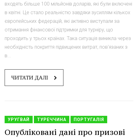
входять більше 100 мільйонів доларів, які були включені
в квітні. Це стало реальністю завдяки зусиллям кількох
європейських федерацій, які активно виступали за
отримання фінансової підтримки для турніру, що
проходить у трьох країнах. Така ситуація виникла через
необхідність покриття підвищених витрат, пов'язаних з
в...
ЧИТАТИ ДАЛІ
УРУГВАЙ
ТУРЕЧЧИНА
ПОРТУГАЛІЯ
Опубліковані дані про призові