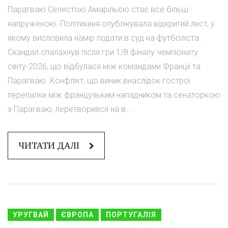
Парагваю Селестою Амарільєю стає все більш
напруженою. Політикиня опублікувала відкритий лист, у
якому висловила намір подати в суд на футболіста.
Скандал спалахнув після гри 1/8 фіналу чемпіонату
світу-2026, що відбулася між командами Франції та
Парагваю. Конфлікт, що виник внаслідок гострої
перепалки між французьким нападником та сенаторкою
з Парагваю, перетворився на в...
ЧИТАТИ ДАЛІ
УРУГВАЙ
ЄВРОПА
ПОРТУГАЛІЯ