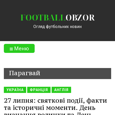
FOOTBALL
OBZOR
Огляд футбольних новин
Меню
Парагвай
УКРАЇНА
ФРАНЦІЯ
АНГЛІЯ
27 липня: святкові події, факти
та історичні моменти. День
визнання волинки та День