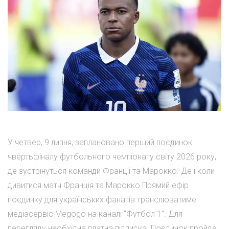
У четвер, 9 липня, заплановано перший поєдинок
чвертьфіналу футбольного чемпіонату світу 2026 року,
де зустрінуться команди Франції та Марокко. Де і коли
дивитися матч Франція та Марокко Прямий ефір
поєдинку для українських фанатів транслюватиме
медіасервіс Megogo на каналі "Футбол 1". Для
перегляду необхідна платна підписка. Поєдинок пройде