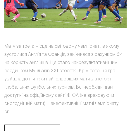
Матч за третє місце на світовому чемпіонаті, в якому
зустрілися Англія та Франція, закінчився з рахунком 6:4
на користь англійців. Це стало найрезультативнішим
поєдинком Мундіалів XXI століття. Крім того, ця гра
увійшла до п'ятірки найгольовіших матчів в історії
глобальних футбольних турнірів. Всі необхідні дані
доступні на офіційному сайті ФІФА (не враховуючи
сьогоднішній матч). Найефективніші матчі чемпіонату
сві...