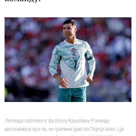
Легенда світового футболу Кріштіану Роналду
висловився про те, чи гратиме далі за Португалію. Це