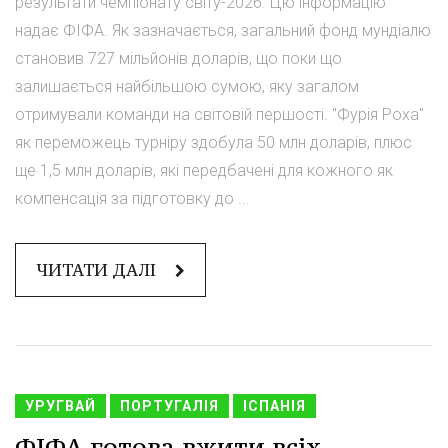
результати чемпіонату світу-2026. Цю інформацію
надає ФІФА. Як зазначається, загальний фонд мундіалю
становив 727 мільйонів доларів, що поки що
залишається найбільшою сумою, яку загалом
отримували команди на світовій першості. "Фурія Роха"
як переможець турніру здобула 50 млн доларів, плюс
ще 1,5 млн доларів, які передбачені для кожного як
компенсація за підготовку до ...
ЧИТАТИ ДАЛІ
УРУГВАЙ
ПОРТУГАЛІЯ
ІСПАНІЯ
ФІФА готова вжити всіх