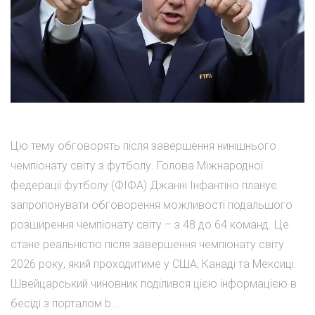
Цю тему обговорять після завершення нинішнього
чемпіонату світу з футболу. Голова Міжнародної
федерації футболу (ФІФА) Джанні Інфантіно планує
запропонувати обговорення можливості подальшого
розширення чемпіонату світу – з 48 до 64 команд. Це
стане реальністю після завершення чемпіонату світу
2026 року, який проходитиме у США, Канаді та Мексиці.
Швейцарський чиновник поділився цією інформацією в
бесіді з порталом b...