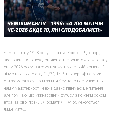
Чемпіон світу 1998 року, француз Крістоф Дюгаррі,
висловив свою незадоволеність форматом чемпіонату
світу 2026 року, в якому візьмуть участь 48 команд. Я
ціную виклики. У стадії 1/32, 1/16 та чвертьфіналу ми
стикаємося з суперниками, які суттєво поступаються
нам у майстерності. Я вже давно піднімаю це питання,
але помічаю, що міжнародний футбол з кожним роком
втрачає свої позиції. Формати ФІФА обмежуються
лише матч...