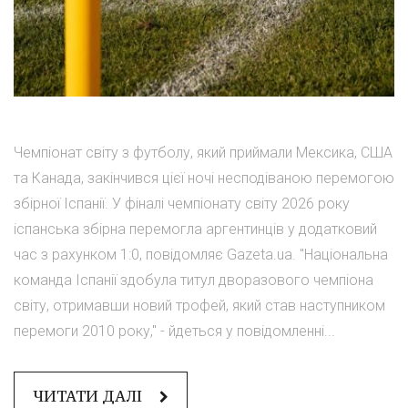
Чемпіонат світу з футболу, який приймали Мексика, США
та Канада, закінчився цієї ночі несподіваною перемогою
збірної Іспанії. У фіналі чемпіонату світу 2026 року
іспанська збірна перемогла аргентинців у додатковий
час з рахунком 1:0, повідомляє Gazeta.ua. "Національна
команда Іспанії здобула титул дворазового чемпіона
світу, отримавши новий трофей, який став наступником
перемоги 2010 року," - йдеться у повідомленні...
ЧИТАТИ ДАЛІ