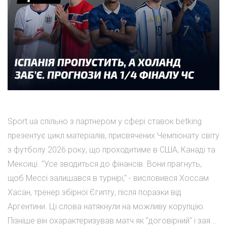
Sport.ua спільно з партнером у сфері ставок betking
презентує цикл матеріалів, присвячених Чемпіонату світу
з футболу 2026 року, що проходитиме в США, Канаді та
Мексиці. "Усе зводиться до фінансів. Вони прагнуть,
щоб Мессі залишався в турнірі," - висловився Хоссам
Хасан, тренер збірної Єгипту, після поразки від
Аргентини. Ці слова натякнули на можливу корупцію.
Пізніше він охарактеризував матч як "договірний" і зая...