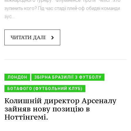
міжнародного турніру. "Флуміненсе" проти "Челсі": хто
зупинить кого? Під час стадії плей-оф обидві команди
зус...
ЧИТАТИ ДАЛІ
ЛОНДОН
ЗБІРНА БРАЗИЛІЇ З ФУТБОЛУ
БОТАФОГО (ФУТБОЛЬНИЙ КЛУБ)
Колишній директор Арсеналу
зайняв нову позицію в
Ноттінгемі.