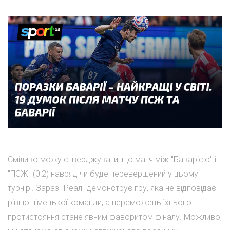
Сміливо можу стверджувати, що матч між "Баварією" і
"ПСЖ" (0:2) навряд чи буде перевершений у цьому
турнірі. Зараз "Реал" демонструє гру, яка не відповідає
рівню німецької команди, а переможець їхнього
протистояння стане явним фаворитом фіналу. Можливо,