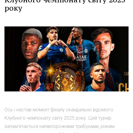
року
Ось і настав момент фіналу скандально відомого
Клубного чемпіонату світу 2025 року. Цей турнір
запам'ятається напівпорожніми трибунами, різким