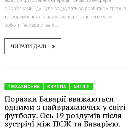
відділу з футбольних операцій. Окрім трансферів,
обов'язками Еду буде слідкувати за розвитком гравців
та формування складу команди. Останнім місцем
роботи Гаспара став А...
ЧИТАТИ ДАЛІ
ПІВЗАХИСНИК
ЄВРОПА
АНГЛІЯ
Поразки Баварії вважаються
одними з найвражаючих у світі
футболу. Ось 19 роздумів після
зустрічі між ПСЖ та Баварією.