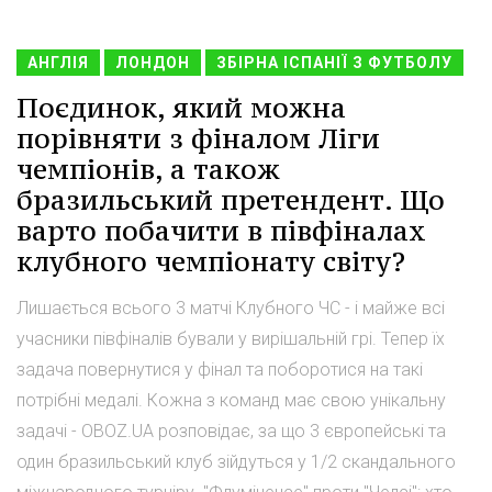
АНГЛІЯ
ЛОНДОН
ЗБІРНА ІСПАНІЇ З ФУТБОЛУ
Поєдинок, який можна
порівняти з фіналом Ліги
чемпіонів, а також
бразильський претендент. Що
варто побачити в півфіналах
клубного чемпіонату світу?
Лишається всього 3 матчі Клубного ЧС - і майже всі
учасники півфіналів бували у вирішальній грі. Тепер їх
задача повернутися у фінал та поборотися на такі
потрібні медалі. Кожна з команд має свою унікальну
задачі - OBOZ.UA розповідає, за що 3 європейські та
один бразильський клуб зійдуться у 1/2 скандального