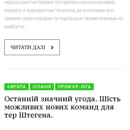
перша ракетка України погодилась на ексклюзивне
інтерв'ю з журналістом Чемпіона, де розповіла про
причини своєї поразки та поділилася своїми планами на
майбутнє...
ЧИТАТИ ДАЛІ
ЄВРОПА
ІСПАНІЯ
ПРЕМ'ЄР-ЛІГА
Останній значний угода. Шість
можливих нових команд для
тер Штегена.