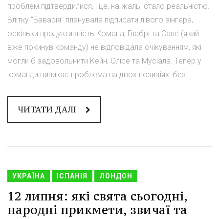
проблем підтвердилися, і це, на жаль, стало реальністю.
Влітку "Баварія" планувала підписати лівого вінгера,
оскільки продуктивність Комана, Гнабрі та Сане (який
вже покинув команду) не відповідала очікуванням, які
могли б задовольнити Кейн, Олісе та Мусіала. Тепер у
команди виникає проблема на двох позиціях: без...
ЧИТАТИ ДАЛІ
УКРАЇНА
ІСПАНІЯ
ЛОНДОН
12 липня: які свята сьогодні,
народні прикмети, звичаї та