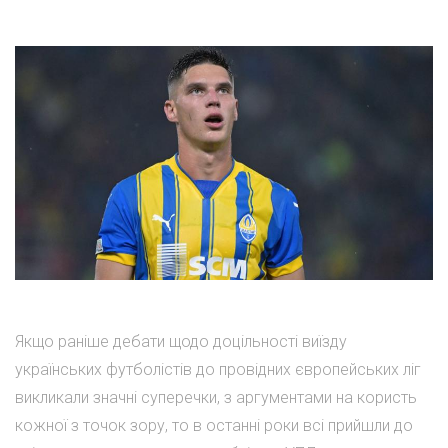
Якщо раніше дебати щодо доцільності виїзду
українських футболістів до провідних європейських ліг
викликали значні суперечки, з аргументами на користь
кожної з точок зору, то в останні роки всі прийшли до