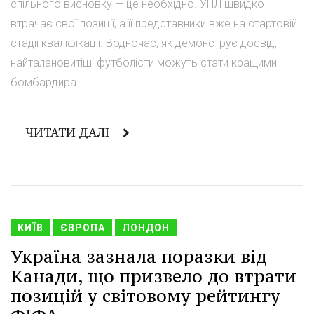
спільного висновку — це необхідно. УПЛ швидко
втрачає свої позиції, а її представники вже на стартовій
стадії кваліфікації. Водночас, як демонструє досвід,
найталановитіші футболісти можуть стати кращими
бомбардира...
ЧИТАТИ ДАЛІ
КИЇВ
ЄВРОПА
ЛОНДОН
Україна зазнала поразки від
Канади, що призвело до втрати
позицій у світовому рейтингу