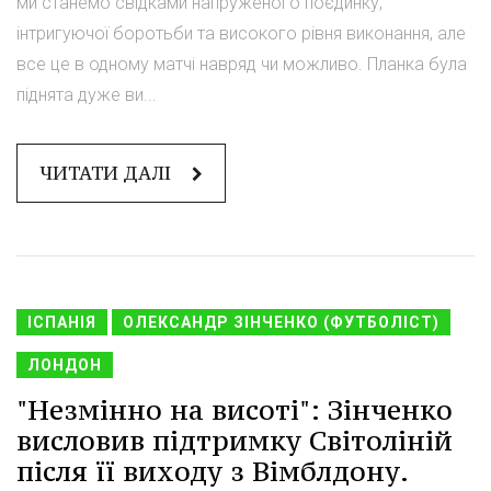
ми станемо свідками напруженого поєдинку,
інтригуючої боротьби та високого рівня виконання, але
все це в одному матчі навряд чи можливо. Планка була
піднята дуже ви...
ЧИТАТИ ДАЛІ
ІСПАНІЯ
ОЛЕКСАНДР ЗІНЧЕНКО (ФУТБОЛІСТ)
ЛОНДОН
"Незмінно на висоті": Зінченко
висловив підтримку Світоліній
після її виходу з Вімблдону.