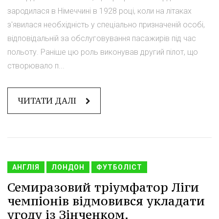
зародилася в Німеччині в 1928 році, коли на літаках
з'явилася необхідність у спеціально призначеній особі,
відповідальній за обслуговування пасажирів під час
польоту. Раніше цю роль виконував другий пілот, що
створювало п...
ЧИТАТИ ДАЛІ
АНГЛІЯ
ЛОНДОН
ФУТБОЛІСТ
Семиразовий тріумфатор Ліги
чемпіонів відмовився укладати
угоду із Зінченком.