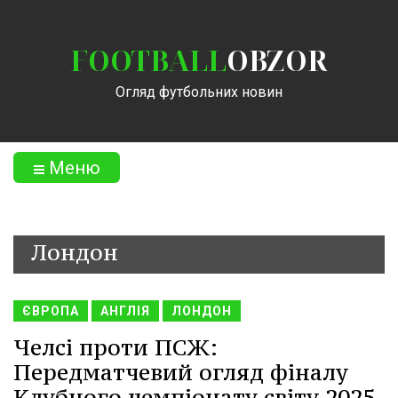
FOOTBALL
OBZOR
Огляд футбольних новин
Меню
Лондон
ЄВРОПА
АНГЛІЯ
ЛОНДОН
Челсі проти ПСЖ:
Передматчевий огляд фіналу
Клубного чемпіонату світу 2025