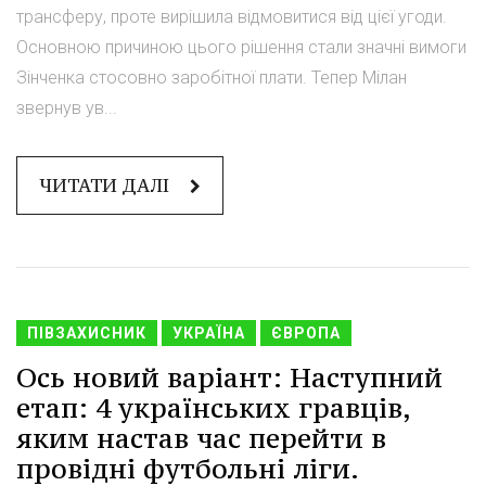
трансферу, проте вирішила відмовитися від цієї угоди.
Основною причиною цього рішення стали значні вимоги
Зінченка стосовно заробітної плати. Тепер Мілан
звернув ув...
ЧИТАТИ ДАЛІ
ПІВЗАХИСНИК
УКРАЇНА
ЄВРОПА
Ось новий варіант: Наступний
етап: 4 українських гравців,
яким настав час перейти в
провідні футбольні ліги.