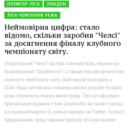
ПРЕМ'ЄР-ЛІГА
ЛОНДОН
ЛІГА ЧЕМПІОНІВ УЄФА
Неймовірна цифра: стало
відомо, скільки заробив "Челсі"
за досягнення фіналу клубного
чемпіонату світу.
Лондонський "Челсі" здобув комічний приз, перемігши
бразильський "Флуміненсе" і ставши першим фіналістом
клубного чемпіонату світу, який наразі проходить у
США. Якщо англійська команда зможе виграти трофей,
вони отримають значну винагороду. Про це інформує
британський журналіст Бен Джейкобс на своїй сторінці
в соціальній мережі Х, раніше відомої, як Twitter. За його
підрахунками, представники Прем'єр-ліги вже зуміли ...