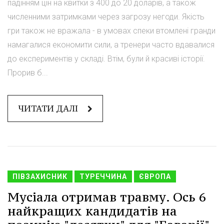
падінням цін на квитки з 400 до 20 доларів, а також
численними затримками через загрозу негоди. Якість
гри також не вражала - в умовах спеки втомлені гранди
намагалися економити сили, а тренери часто вдавалися
до експериментів у складі. Втім, були й красиві історії.
Прорив б...
ЧИТАТИ ДАЛІ
ПІВЗАХИСНИК
ТУРЕЧЧИНА
ЄВРОПА
Мусіала отримав травму. Ось 6
найкращих кандидатів на