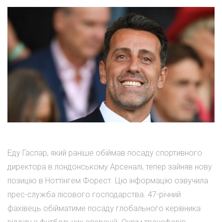
Еду Гаспар, який раніше обіймав посаду спортивного
директора в лондонському Арсеналі, тепер зайняв нову
позицію в Ноттінгем Форест. Цю інформацію озвучила
прес-служба лісового господарства. 47-річний
фахівець обійматиме посаду глобального керівника