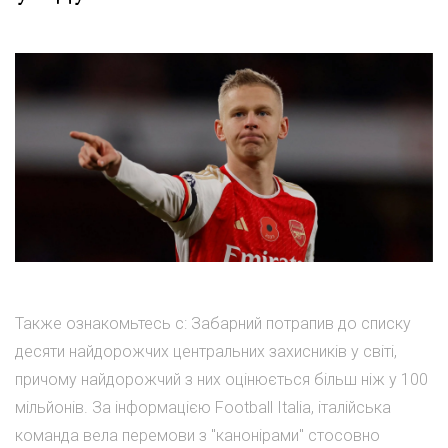
Также ознакомьтесь с: Забарний потрапив до списку
десяти найдорожчих центральних захисників у світі,
причому найдорожчий з них оцінюється більш ніж у 100
мільйонів. За інформацією Football Italia, італійська
команда вела перемови з "канонірами" стосовно