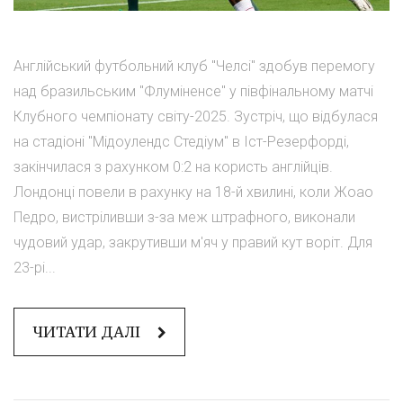
Англійський футбольний клуб "Челсі" здобув перемогу
над бразильським "Флуміненсе" у півфінальному матчі
Клубного чемпіонату світу-2025. Зустріч, що відбулася
на стадіоні "Мідоулендс Стедіум" в Іст-Резерфорді,
закінчилася з рахунком 0:2 на користь англійців.
Лондонці повели в рахунку на 18-й хвилині, коли Жоао
Педро, вистріливши з-за меж штрафного, виконали
чудовий удар, закрутивши м'яч у правий кут воріт. Для
23-рі...
ЧИТАТИ ДАЛІ