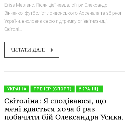
Елізе Мертенс. Після цієї невдалої гри Олександр
Зінченко, футболіст лондонського Арсенала та збірної
України, висловив свою підтримку співвітчизниці.
Світолі...
ЧИТАТИ ДАЛІ
УКРАЇНА
ТРЕНЕР (СПОРТ)
УКРАЇНЦІ
Світоліна: Я сподіваюся, що
мені вдасться хоча б раз
побачити бій Олександра Усика.