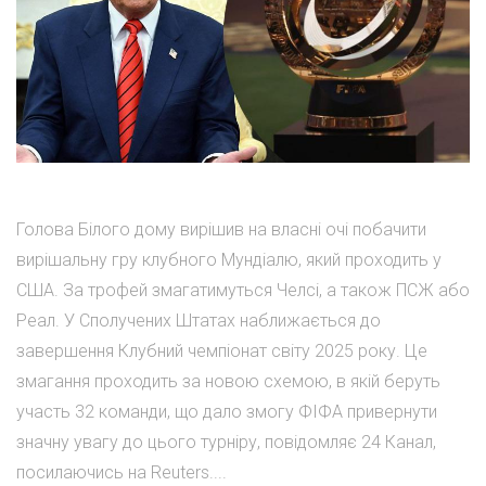
Голова Білого дому вирішив на власні очі побачити
вирішальну гру клубного Мундіалю, який проходить у
США. За трофей змагатимуться Челсі, а також ПСЖ або
Реал. У Сполучених Штатах наближається до
завершення Клубний чемпіонат світу 2025 року. Це
змагання проходить за новою схемою, в якій беруть
участь 32 команди, що дало змогу ФІФА привернути
значну увагу до цього турніру, повідомляє 24 Канал,
посилаючись на Reuters....