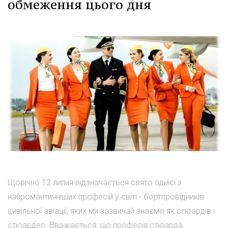
обмеження цього дня
Щорічно 12 липня відзначається свято однієї з
найромантичніших професій у світі - бортпровідників
цивільної авіації, яких ми зазвичай знаємо як стюардів і
стюардес. Вважається, що професія стюарда