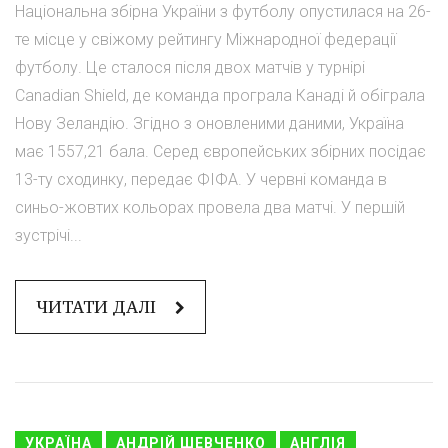
Національна збірна України з футболу опустилася на 26-
те місце у свіжому рейтингу Міжнародної федерації
футболу. Це сталося після двох матчів у турнірі
Canadian Shield, де команда програла Канаді й обіграла
Нову Зеландію. Згідно з оновленими даними, Україна
має 1557,21 бала. Серед європейських збірних посідає
13-ту сходинку, передає ФІФА. У червні команда в
синьо-жовтих кольорах провела два матчі. У першій
зустрічі...
ЧИТАТИ ДАЛІ
УКРАЇНА
АНДРІЙ ШЕВЧЕНКО
АНГЛІЯ