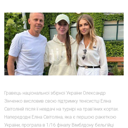
Гравець національної збірної України Олександр
Зінченко висловив свою підтримку тенісистці Еліна
Світоліній після її невдачі на турнірі на трав'яних кортах.
Напередодні Еліна Світоліна, яка є першою ракеткою
України, програла в 1/16 фіналу Вімблдону бельгійці