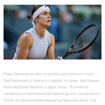
Еліна Світоліна не змогла пройти далі третього кола
Вімблдонського тенісного турніру, на жаль, програвши
бельгійці Елізе Мертенс у двох сетах. Після матчу
українська спортсменка виглядала досить засмученою.
Проте, професіоналізм завжди на першому місці, тож