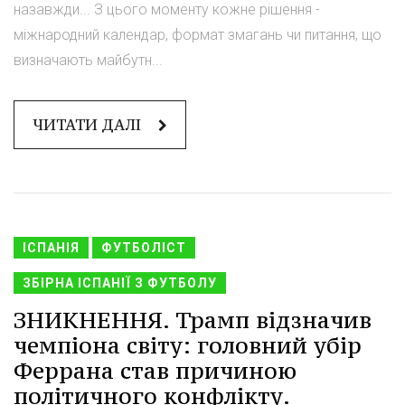
назавжди... З цього моменту кожне рішення -
міжнародний календар, формат змагань чи питання, що
визначають майбутн...
ЧИТАТИ ДАЛІ
ІСПАНІЯ
ФУТБОЛІСТ
ЗБІРНА ІСПАНІЇ З ФУТБОЛУ
ЗНИКНЕННЯ. Трамп відзначив
чемпіона світу: головний убір
Феррана став причиною
політичного конфлікту.