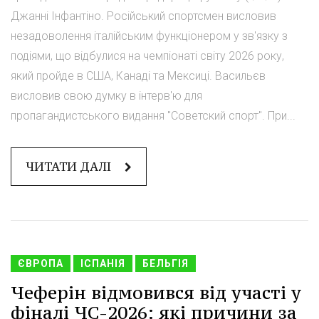
Джанні Інфантіно. Російський спортсмен висловив
незадоволення італійським функціонером у зв'язку з
подіями, що відбулися на чемпіонаті світу 2026 року,
який пройде в США, Канаді та Мексиці. Васильєв
висловив свою думку в інтерв'ю для
пропагандистського видання "Советский спорт". При...
ЧИТАТИ ДАЛІ
ЄВРОПА
ІСПАНІЯ
БЕЛЬГІЯ
Чеферін відмовився від участі у
фіналі ЧС-2026: які причини за