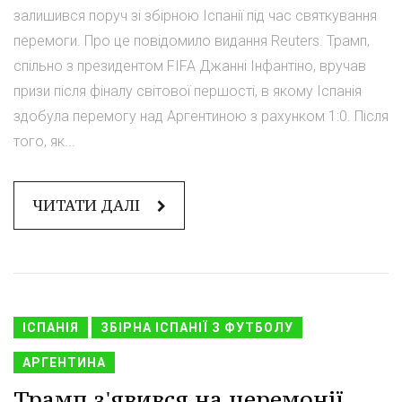
залишився поруч зі збірною Іспанії під час святкування
перемоги. Про це повідомило видання Reuters. Трамп,
спільно з президентом FIFA Джанні Інфантіно, вручав
призи після фіналу світової першості, в якому Іспанія
здобула перемогу над Аргентиною з рахунком 1:0. Після
того, як...
ЧИТАТИ ДАЛІ
ІСПАНІЯ
ЗБІРНА ІСПАНІЇ З ФУТБОЛУ
АРГЕНТИНА
Трамп з'явився на церемонії