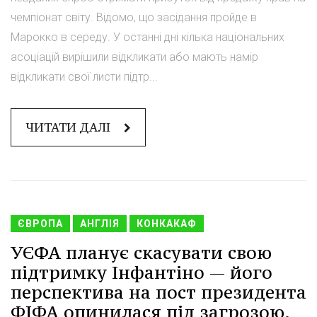
чемпіонат світу. Відомо, що засідання пройде в
Марокко в середу. У останні дні кілька національних
асоціацій вирішили відкликати або мають намір
відкликати свої листи підтр...
ЧИТАТИ ДАЛІ
ЄВРОПА
АНГЛІЯ
КОНКАКАФ
УЄФА планує скасувати свою
підтримку Інфантіно — його
перспектива на пост президента
ФІФА опинилася під загрозою.