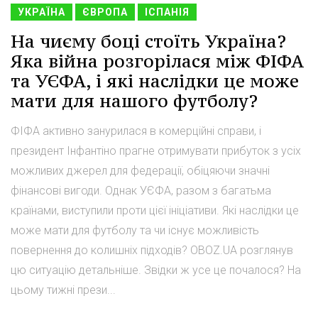
УКРАЇНА
ЄВРОПА
ІСПАНІЯ
На чиєму боці стоїть Україна?
Яка війна розгорілася між ФІФА
та УЄФА, і які наслідки це може
мати для нашого футболу?
ФІФА активно занурилася в комерційні справи, і
президент Інфантіно прагне отримувати прибуток з усіх
можливих джерел для федерації, обіцяючи значні
фінансові вигоди. Однак УЄФА, разом з багатьма
країнами, виступили проти цієї ініціативи. Які наслідки це
може мати для футболу та чи існує можливість
повернення до колишніх підходів? OBOZ.UA розглянув
цю ситуацію детальніше. Звідки ж усе це почалося? На
цьому тижні прези...