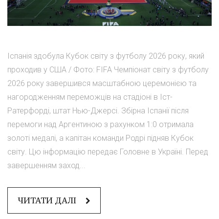
Іспанія здобула Кубок світу з футболу 2026 року, який
проходив у США / Фото: FIFA Чемпіонат світу з футболу
2026 року завершився масштабною церемонією та
нагородженням переможців на стадіоні в Іст-
Ратерфорді, штат Нью-Джерсі. Збірна Іспанії після
перемоги над Аргентиною з рахунком 1:0 отримала
золоті медалі, а капітан команди Родрі підняв Кубок
світу. Цю інформацію передає Головне в Україні. Перед
завершенням заход...
ЧИТАТИ ДАЛІ