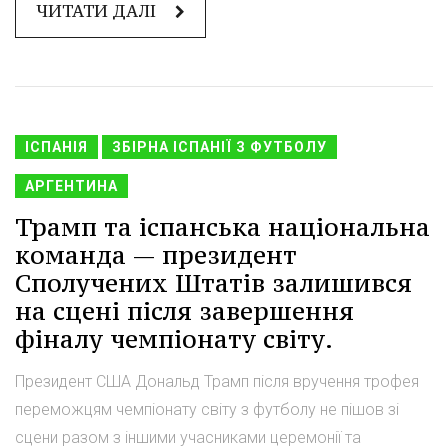
ЧИТАТИ ДАЛІ
ІСПАНІЯ
ЗБІРНА ІСПАНІЇ З ФУТБОЛУ
АРГЕНТИНА
Трамп та іспанська національна
команда — президент
Сполучених Штатів залишився
на сцені після завершення
фіналу чемпіонату світу.
Президент США Дональд Трамп після вручення трофея
переможцям чемпіонату світу з футболу не пішов зі
сцени разом з іншими учасниками церемонії та