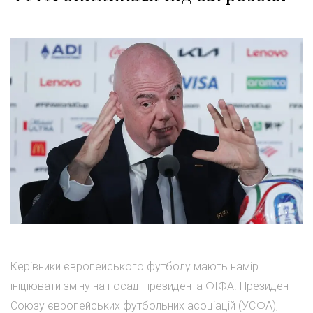
Керівники європейського футболу мають намір
ініціювати зміну на посаді президента ФІФА. Президент
Союзу європейських футбольних асоціацій (УЄФА),