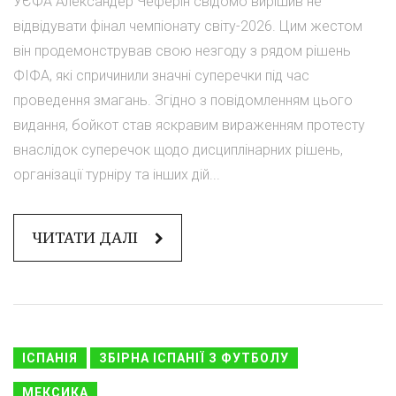
УЄФА Александер Чеферін свідомо вирішив не
відвідувати фінал чемпіонату світу-2026. Цим жестом
він продемонстрував свою незгоду з рядом рішень
ФІФА, які спричинили значні суперечки під час
проведення змагань. Згідно з повідомленням цього
видання, бойкот став яскравим вираженням протесту
внаслідок суперечок щодо дисциплінарних рішень,
організації турніру та інших дій...
ЧИТАТИ ДАЛІ
ІСПАНІЯ
ЗБІРНА ІСПАНІЇ З ФУТБОЛУ
МЕКСИКА