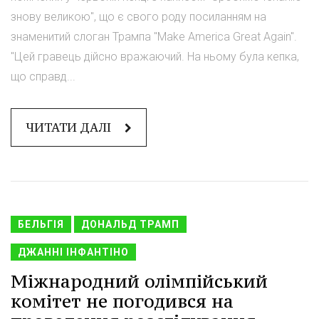
знову великою", що є свого роду посиланням на
знаменитий слоган Трампа "Make America Great Again".
"Цей гравець дійсно вражаючий. На ньому була кепка,
що справд...
ЧИТАТИ ДАЛІ
БЕЛЬГІЯ
ДОНАЛЬД ТРАМП
ДЖАННІ ІНФАНТІНО
Міжнародний олімпійський
комітет не погодився на