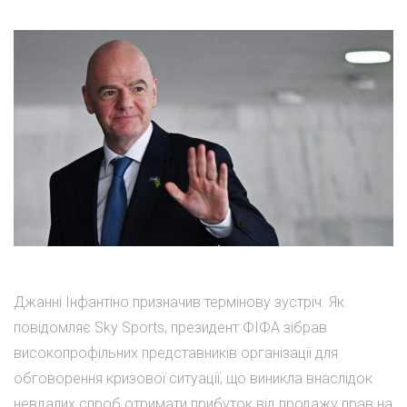
Джанні Інфантіно призначив термінову зустріч. Як
повідомляє Sky Sports, президент ФІФА зібрав
високопрофільних представників організації для
обговорення кризової ситуації, що виникла внаслідок
невдалих спроб отримати прибуток від продажу прав на