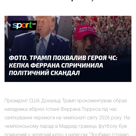
Президент США Дональд Трамп прокоментував образ
нападника збірної Іспанії Феррана Торреса під час
святкування перемоги на чемпіонаті світу 2026 року. На
чемпіонському параді в Мадриді гравець футболу був
помічений у червоній кепці з написом "Зробимо Іспанію