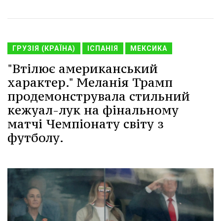
ГРУЗІЯ (КРАЇНА)
ІСПАНІЯ
МЕКСИКА
"Втілює американський
характер." Меланія Трамп
продемонструвала стильний
кежуал-лук на фінальному
матчі Чемпіонату світу з
футболу.