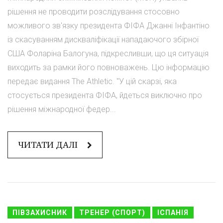
рішення не проводити розслідування стосовно
можливого зв'язку президента ФІФА Джанні Інфантіно
із скасуванням дискваліфікації нападаючого збірної
США Фоларіна Балогуна, підкресливши, що ця ситуація
виходить за рамки його повноважень. Цю інформацію
передає видання The Athletic. "У цій скарзі, яка
стосується президента ФІФА, йдеться виключно про
рішення міжнародної федер...
ЧИТАТИ ДАЛІ
ПІВЗАХИСНИК
ТРЕНЕР (СПОРТ)
ІСПАНІЯ