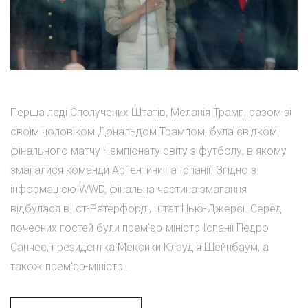
Перша леді Сполучених Штатів, Меланія Трамп, разом зі
своїм чоловіком Дональдом Трампом, була свідком
фінального матчу Чемпіонату світу з футболу, в якому
змагалися команди Аргентини та Іспанії. Згідно з
інформацією WWD, фінальна частина змагання
відбулася в Іст-Ратерфорді, штат Нью-Джерсі. Серед
почесних гостей були прем'єр-міністр Іспанії Педро
Санчес, президентка Мексики Клаудія Шейнбаум, а
також прем'єр-міністр...