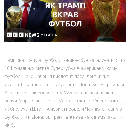
Чемпіонат світу з футболу повинен був нагадувати ряд з
104 фінальних матчів Суперкубка в американському
футболі. Таке бачення висловив президент ФІФА
Джанні Інфантіно під час зустрічі з Дональдом Трампом.
У новій серії відеоподкасту "Американський серіал"
ведучі Мирослава Пеца і Марта Шокало обговорюють,
як Сполучені Штати Америки провели Чемпіонат світу з
футболу і як Дональд Трамп впливав на хід змагань. Чи
відбу...