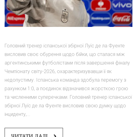
Головний тренер іспанської збірної Луїс де ла Фуенте
висловив своє обурення щодо бійки, що сталася між
аргентинськими футболістами після завершення фіналу
Чемпіонату світу-2026, охарактеризувавши її як
недопустиму. Іспанська команда здобула перемогу з
рахунком 1:0, а поєдинок відзначився жорсткою грою
та численними суперечками. Головний тренер іспанської
збірної Луїс де ла Фуенте висловив свою думку щодо
інциденту,...
ЧИТАТИ ДАЛІ