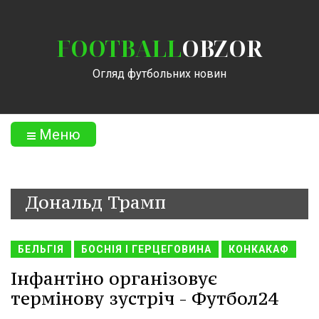
FOOTBALL
OBZOR
Огляд футбольних новин
Меню
Дональд Трамп
БЕЛЬГІЯ
БОСНІЯ І ГЕРЦЕГОВИНА
КОНКАКАФ
Інфантіно організовує
термінову зустріч - Футбол24