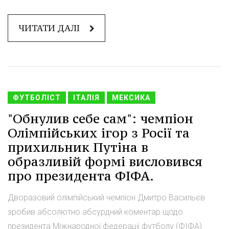
ЧИТАТИ ДАЛІ
ФУТБОЛІСТ
ІТАЛІЯ
МЕКСИКА
"Обнулив себе сам": чемпіон
Олімпійських ігор з Росії та
прихильник Путіна в
образливій формі висловився
про президента ФІФА.
Дворазовий олімпійський чемпіон Дмитро Васильєв
зробив абсолютно абсурдний коментар щодо
президента Міжнародної федерації футболу (ФІФА)