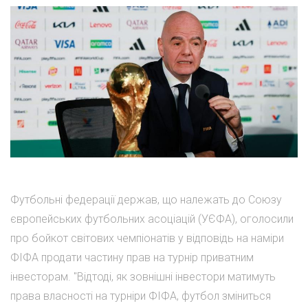
Футбольні федерації держав, що належать до Союзу
європейських футбольних асоціацій (УЄФА), оголосили
про бойкот світових чемпіонатів у відповідь на наміри
ФІФА продати частину прав на турнір приватним
інвесторам. "Відтоді, як зовнішні інвестори матимуть
права власності на турніри ФІФА, футбол зміниться