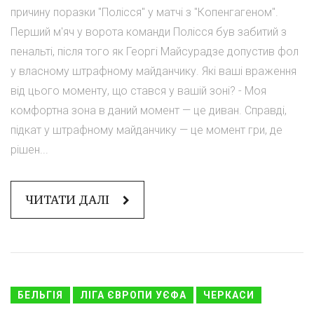
причину поразки "Полісся" у матчі з "Копенгагеном".
Перший м'яч у ворота команди Полісся був забитий з
пенальті, після того як Георгі Майсурадзе допустив фол
у власному штрафному майданчику. Які ваші враження
від цього моменту, що стався у вашій зоні? - Моя
комфортна зона в даний момент — це диван. Справді,
підкат у штрафному майданчику — це момент гри, де
рішен...
ЧИТАТИ ДАЛІ
БЕЛЬГІЯ
ЛІГА ЄВРОПИ УЄФА
ЧЕРКАСИ