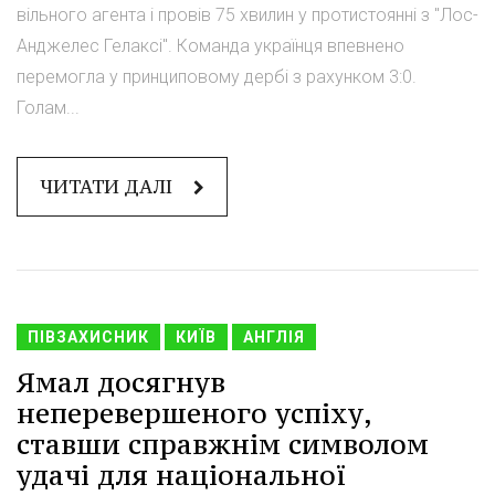
вільного агента і провів 75 хвилин у протистоянні з "Лос-
Анджелес Гелаксі". Команда українця впевнено
перемогла у принциповому дербі з рахунком 3:0.
Голам...
ЧИТАТИ ДАЛІ
ПІВЗАХИСНИК
КИЇВ
АНГЛІЯ
Ямал досягнув
неперевершеного успіху,
ставши справжнім символом
удачі для національної