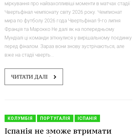
міркування про найзахопливіші моменти в матчах стадії
Чвертьфінал чемпіонату світу 2026 року. Чемпионат
мира по футболу 2026 года Чвертьфінал 9-го липня
Франція та Марокко Не далі як на попередньому
Мундіалі ці команди зіткнулися у вирішальному поєдинку
перед фіналом. Зараз вони знову зустрічаються, але
вже на стадії чверть...
ЧИТАТИ ДАЛІ
КОЛУМБІЯ
ПОРТУГАЛІЯ
ІСПАНІЯ
Іспанія не зможе втримати