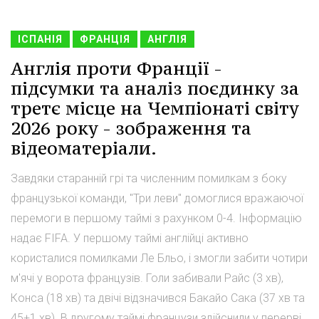
ІСПАНІЯ
ФРАНЦІЯ
АНГЛІЯ
Англія проти Франції -
підсумки та аналіз поєдинку за
третє місце на Чемпіонаті світу
2026 року - зображення та
відеоматеріали.
Завдяки старанній грі та численним помилкам з боку
французької команди, "Три леви" домоглися вражаючої
перемоги в першому таймі з рахунком 0-4. Інформацію
надає FIFA. У першому таймі англійці активно
користалися помилками Ле Бльо, і змогли забити чотири
м'ячі у ворота французів. Голи забивали Райс (3 хв),
Конса (18 хв) та двічі відзначився Бакайо Сака (37 хв та
45+1 хв). В другому таймі французи здійснили у перерві