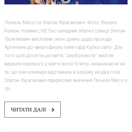
Ліонель Мессі та Златан Ібрагімович. Фото: Reuters.
Колаж: Новини.LIVE Екс-нападник збірної Швеції Златан
Ібрагімович висловив свою думку щодо проходу
Аргентини до чвертьфіналу плей-офф Кубка світу. Для
того щоб досягти цієї мети, "альбіселесте" змогли
вирвати перемогу у матчі проти Єгипту, незважаючи на
те, що їхня команда відставала в рахунку на два голи.
Златан Ібрагімович підкреслив значення Ліонеля Мессі у
трі...
ЧИТАТИ ДАЛІ