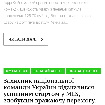
Гаррі Кейном, який вразив ворота мексиканської
команди. Швидкість удару з пенальті сягнула
вражаючих 125.70 км/год. Зовсім трохи за силою
удару не дотягнув до голу Кейна за...
ЧИТАТИ ДАЛІ
ФУТБОЛІСТ
ВІЛЬНИЙ АГЕНТ
ЛОС-АНДЖЕЛЕС
Захисник національної
команди України відзначився
успішним стартом у MLS,
здобувши вражаючу перемогу.