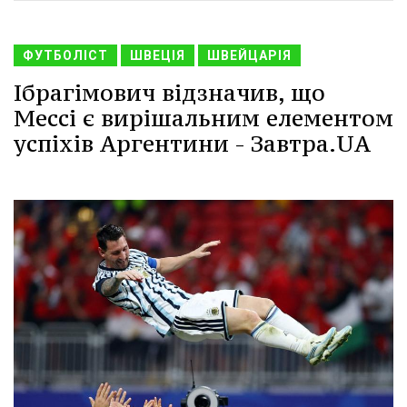
ФУТБОЛІСТ
ШВЕЦІЯ
ШВЕЙЦАРІЯ
Ібрагімович відзначив, що
Мессі є вирішальним елементом
успіхів Аргентини - Завтра.UA