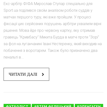
Екс-арбітр ФІФА Мирослав Ступар спеціально для
Sport.ua поділився своїм аналізом роботи суддів у
матчах першого туру, які вже пройшли. У процесі
фіксації цих серйозних порушень арбітри ухвалили вірні
рішення. Мова йде про червону картку, яку отримав
гравець "Кривбасу" Микита Бурда в матчі проти "Зорі"
за фол на луганчанині Івані Нестеренку, який виходив на
побачення з воротарем. Також було призначено два
пенальті в...
ЧИТАТИ ДАЛІ
ФУТБОЛІСТ
АРТЕМ ФЕДЕЦЬКИЙ
КОПЕНГАГЕН