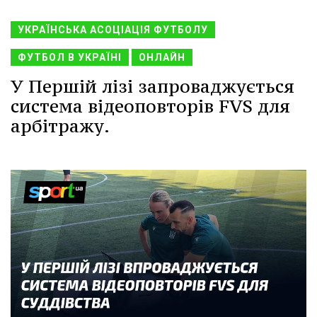
УКРАЇНСЬКА АСОЦІАЦІЯ ФУТБОЛУ
ФУТБОЛ В УКРАЇНІ
ОНЛАЙН
У Першій лізі запроваджується
система відеоповторів FVS для
арбітражу.