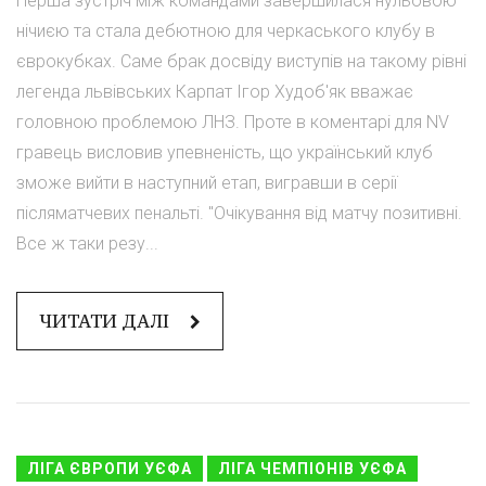
Перша зустріч між командами завершилася нульовою
нічиєю та стала дебютною для черкаського клубу в
єврокубках. Саме брак досвіду виступів на такому рівні
легенда львівських Карпат Ігор Худоб'як вважає
головною проблемою ЛНЗ. Проте в коментарі для NV
гравець висловив упевненість, що український клуб
зможе вийти в наступний етап, вигравши в серії
післяматчевих пенальті. "Очікування від матчу позитивні.
Все ж таки резу...
ЧИТАТИ ДАЛІ
ЛІГА ЄВРОПИ УЄФА
ЛІГА ЧЕМПІОНІВ УЄФА