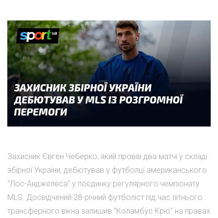
Захисник Євген Чеберко, який провів два матчі у складі
збірної України, дебютував у футболці американського
"Лос-Анджелеса" у поєдинку регулярного чемпіонату
MLS. Досвідчений 28-річний футболіст під час літнього
трансферного вікна залишив "Коламбус Крю" на правах