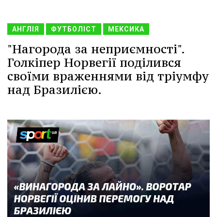
АНГЛІЯ
ФУТБОЛІСТ
МЕКСИКА
"Нагорода за неприємності".
Голкіпер Норвегії поділився
своїми враженнями від тріумфу
над Бразилією.