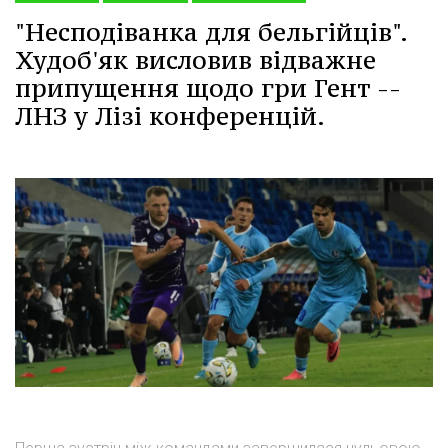
"Несподіванка для бельгійців".
Худоб'як висловив відважне
припущення щодо гри Гент --
ЛНЗ у Лізі конференцій.