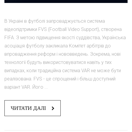
В Україні в футболі запроваджується система
відеопідтримки FVS (Football Video Support), створена
FIFA. З метою підвищення якості суддівства, Українська
асоціація футболу закликала Комітет арбітрів до
впровадження реформ і нововведень. Зокрема, нові
технології будуть використовуватися навіть у тих
випадках, коли традиційна система VAR не може бути
реалізована. FVS - це спрощений і більш доступний
варіант VAR. Його ...
ЧИТАТИ ДАЛІ