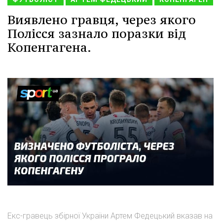
Виявлено гравця, через якого
Полісся зазнало поразки від
Копенгагена.
Екс-гравець збірної України Артем Федецький вказав на