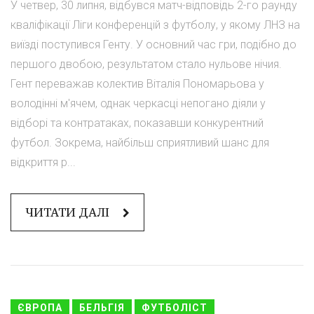
У четвер, 30 липня, відбувся матч-відповідь 2-го раунду
кваліфікації Ліги конференцій з футболу, у якому ЛНЗ на
виїзді поступився Генту. У основний час гри, подібно до
першого двобою, результатом стало нульове нічия.
Гент переважав колектив Віталія Пономарьова у
володінні м'ячем, однак черкасці непогано діяли у
відборі та контратаках, показавши конкурентний
футбол. Зокрема, найбільш сприятливий шанс для
відкриття р...
ЧИТАТИ ДАЛІ
ЄВРОПА
БЕЛЬГІЯ
ФУТБОЛІСТ