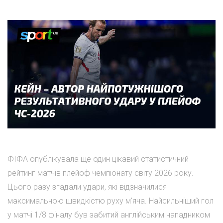
ФІФА опублікувала ще один цікавий статистичний
рейтинг матчів плейоф чемпіонату світу 2026 року.
Цього разу згадали удари, які відзначилися
максимальною швидкістю руху м'яча. Найсильніший гол
у матчі 1/8 фіналу був забитий англійським нападником