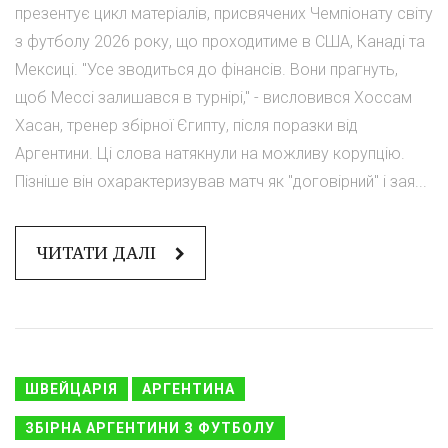
презентує цикл матеріалів, присвячених Чемпіонату світу
з футболу 2026 року, що проходитиме в США, Канаді та
Мексиці. "Усе зводиться до фінансів. Вони прагнуть,
щоб Мессі залишався в турнірі," - висловився Хоссам
Хасан, тренер збірної Єгипту, після поразки від
Аргентини. Ці слова натякнули на можливу корупцію.
Пізніше він охарактеризував матч як "договірний" і зая...
ЧИТАТИ ДАЛІ
ШВЕЙЦАРІЯ
АРГЕНТИНА
ЗБІРНА АРГЕНТИНИ З ФУТБОЛУ