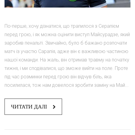
По-перше, хочу дізнатися, що трапилося з Серапієм
перед грою, і як можна оцінити виступ Майсурадзе, який
заробив пенальті. Звичайно, було б бажано розпочати
матч із участю Сарапія, адже він є важливою частиною
нашої команди. На жаль, він отримав травму на початку
тижня, і ми сподівалися, що зможе вийти на поле. Проте
під час розминки перед грою він відчув біль, яка
посилилася, тож нам довелося зробити заміну на Май...
ЧИТАТИ ДАЛІ