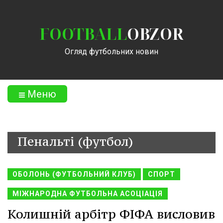
FOOTBALL
OBZOR
Огляд футбольних новин
Меню
Пенальті (футбол)
ОБОЛОНЬ (ФУТБОЛЬНИЙ КЛУБ)
СПОРТ
МІЖНАРОДНА ФУТБОЛЬНА АСОЦІАЦІЯ
Колишній арбітр ФІФА висловив