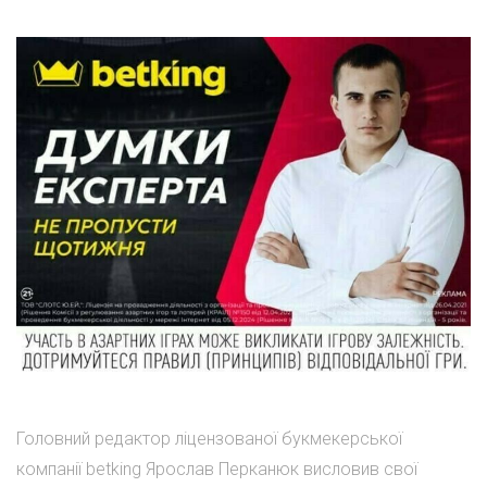
Головний редактор ліцензованої букмекерської
компанії betking Ярослав Перканюк висловив свої