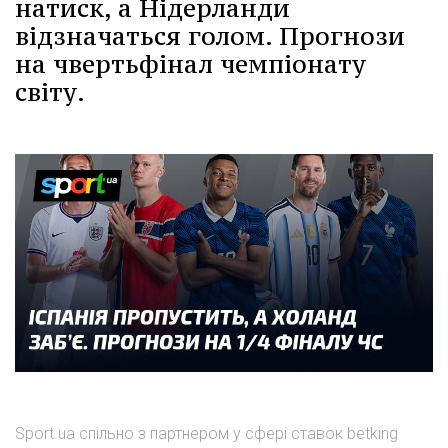
натиск, а Нідерланди
відзначаться голом. Прогнози
на чвертьфінал чемпіонату
світу.
Sport.ua спільно з партнером у сфері ставок betking