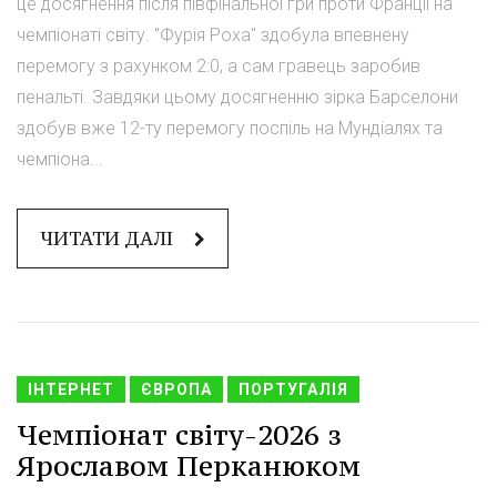
це досягнення після півфінальної гри проти Франції на
чемпіонаті світу. "Фурія Роха" здобула впевнену
перемогу з рахунком 2:0, а сам гравець заробив
пенальті. Завдяки цьому досягненню зірка Барселони
здобув вже 12-ту перемогу поспіль на Мундіалях та
чемпіона...
ЧИТАТИ ДАЛІ
ІНТЕРНЕТ
ЄВРОПА
ПОРТУГАЛІЯ
Чемпіонат світу-2026 з
Ярославом Перканюком