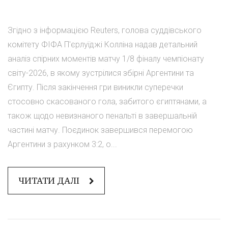
Згідно з інформацією Reuters, голова суддівського
комітету ФІФА П'єрлуїджі Колліна надав детальний
аналіз спірних моментів матчу 1/8 фіналу чемпіонату
світу-2026, в якому зустрілися збірні Аргентини та
Єгипту. Після закінчення гри виникли суперечки
стосовно скасованого гола, забитого єгиптянами, а
також щодо невизнаного пенальті в завершальній
частині матчу. Поєдинок завершився перемогою
Аргентини з рахунком 3:2, о...
ЧИТАТИ ДАЛІ