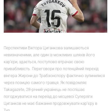
Перспективи Віктора Циганкова залишаються
невизначеними, але один із можливих шляхів його
кар'єри, здається, поступово втрачає свою
привабливість. Переговори про потенційний перехід
вінгера Жирони до Трабзонспору фактично зупинилися
через позицію самого гравця. Як повідомляє
Takagazete, 28-річний українець не поспішає
погоджуватися на переїзд до місцевої Суперліги.
Циганков не має бажання продовжувати кар'єру в
Тур...