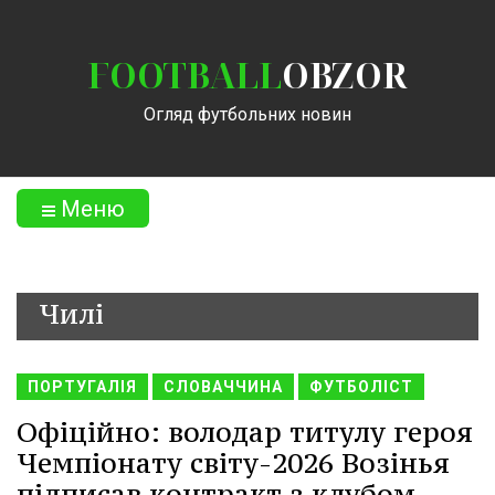
FOOTBALL
OBZOR
Огляд футбольних новин
Меню
Чилі
ПОРТУГАЛІЯ
СЛОВАЧЧИНА
ФУТБОЛІСТ
Офіційно: володар титулу героя
Чемпіонату світу-2026 Возінья
підписав контракт з клубом