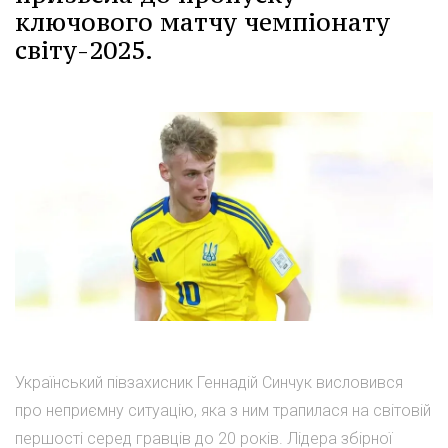
ключового матчу чемпіонату
світу-2025.
Український півзахисник Геннадій Синчук висловився
про неприємну ситуацію, яка з ним трапилася на світовій
першості серед гравців до 20 років. Лідера збірної