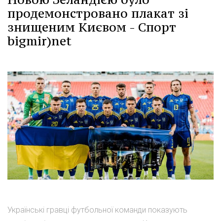
продемонстровано плакат зі
знищеним Києвом - Спорт
bigmir)net
Українські гравці футбольної команди показують