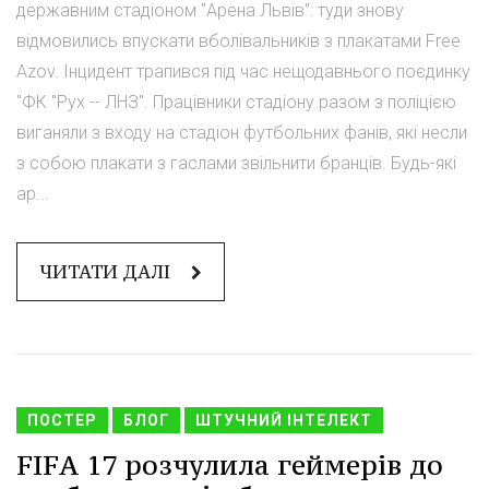
державним стадіоном "Арена Львів": туди знову
відмовились впускати вболівальників з плакатами Free
Azov. Інцидент трапився під час нещодавнього поєдинку
"ФК "Рух -- ЛНЗ". Працівники стадіону разом з поліцією
виганяли з входу на стадіон футбольних фанів, які несли
з собою плакати з гаслами звільнити бранців. Будь-які
ар...
ЧИТАТИ ДАЛІ
ПОСТЕР
БЛОГ
ШТУЧНИЙ ІНТЕЛЕКТ
FIFA 17 розчулила геймерів до