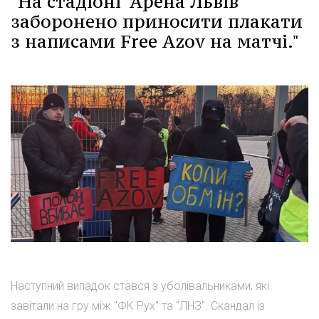
"На стадіоні 'Арена Львів'
заборонено приносити плакати
з написами Free Azov на матчі."
Наступний випадок стався з уболівальниками, які
завітали на гру між "ФК Рух" та "ЛНЗ". Скандал із