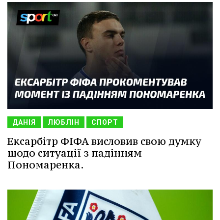
ДАНІЯ
ЛЮБЛІН
СПОРТ
Ексарбітр ФІФА висловив свою думку
щодо ситуації з падінням
Пономаренка.