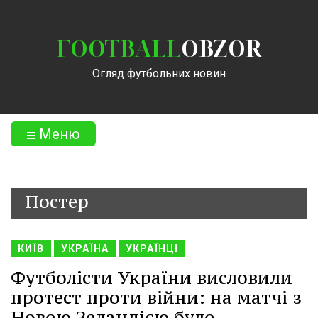
FOOTBALL
OBZOR
Огляд футбольних новин
Меню
Постер
КИЇВ
УКРАЇНА
УКРАЇНЦІ
Футболісти України висловили
протест проти війни: на матчі з
Новою Зеландією було