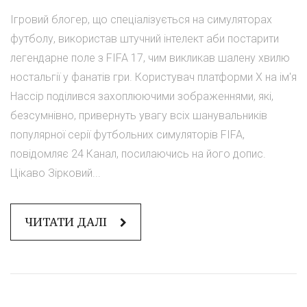
Ігровий блогер, що спеціалізується на симуляторах
футболу, використав штучний інтелект аби постарити
легендарне поле з FIFA 17, чим викликав шалену хвилю
ностальгії у фанатів гри. Користувач платформи X на ім'я
Нассір поділився захоплюючими зображеннями, які,
безсумнівно, привернуть увагу всіх шанувальників
популярної серії футбольних симуляторів FIFA,
повідомляє 24 Канал, посилаючись на його допис.
Цікаво Зірковий...
ЧИТАТИ ДАЛІ