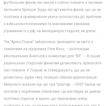
футбольних фанів, які несли з собою плакати з гаслами
звільнити бранців. Будь-які аргументи фанів, що це не
політика, а привернення уваги суспільства до проблем
з військовополоненими та жахливими умовами
утримання їх у рф, на менеджерів стадіону не діяли...
"На "Арені Львів" заборонено приходити на матчі з
плакатами на підтримку Free Azov, -- розповідає
вболівальник Анатолій у коментарі для "ВЗ". -- В інших
українських стадіонах фанатам дозволяють приносити
такі плакати. У Львові ж стверджують, що це не
дозволено, адже таку позицію обрала адміністрація...
Минулого жовтня під час гри "Шахтар -- ЛНЗ" також не
пустили з подібними плакатами. Це виглядає як дивна
політика стадіону в країні, що переживає війну,
особливо в час, коли важливо підтримувати тих, хто в