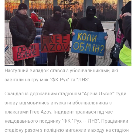
Наступний випадок стався з уболівальниками, які
завітали на гру між "ФК Рух" та "ЛНЗ".
Скандал із державним стадіоном "Арена Львів": туди
знову відмовились впускати вболівальників з
плакатами Free Azov. Інцидент трапився під час
нещодавнього поєдинку "ФК "Рух -- ЛНЗ". Працівники
стадіону разом з поліцією виганяли з входу на стадіон