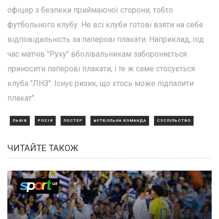
офіцер з безпеки приймаючої сторони, тобто
футбольного клубу. Не всі клуби готові взяти на себе
відповідальність за паперові плакати. Наприклад, під
час матчів "Руху" вболівальникам забороняється
приносити паперові плакати, і те ж саме стосується
клуба "ЛНЗ". Існує ризик, що хтось може підпалити
плакат".
ЛЬВІВ
РОСІЯ
ПОСТЕР
ФУТБОЛЬНА КОМАНДА
СУСПІЛЬСТВО
ЧИТАЙТЕ ТАКОЖ