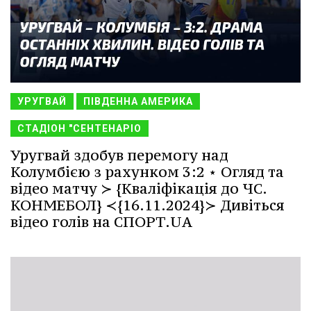
УРУГВАЙ
ПІВДЕННА АМЕРИКА
СТАДІОН "СЕНТЕНАРІО
Уругвай здобув перемогу над
Колумбією з рахунком 3:2 ⋆ Огляд та
відео матчу ≻ {Кваліфікація до ЧС.
КОНМЕБОЛ} ≺{16.11.2024}≻ Дивіться
відео голів на СПОРТ.UA