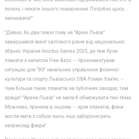
полоні, і чекати їхнього повернення. Потрібно щось
змінювати!"
"Дивно, бо два тижні тому на "Арені Львів"
завершився івент світового рівня від національної
збірної України Invictus Games 2025, де теж були
плакати з написом Free Azov. -- прокоментував
ситуацію для "ВЗ" начальник управління фізичної
культури та спорту Львівської ОВА Роман Хім'як. --
Чим більше таких плакатів на публічних заходах, тим
краще! "Арена Львів" не мала б обмежувати такі теми.
Можливо, причина в іншому -- крім плакатів, фани
могли мати з собою якісь інші заборонні речі,
наприклад фаєри".