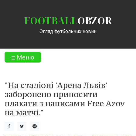
FOOTBALL
OBZOR
Огляд футбольних новин
Меню
"На стадіоні 'Арена Львів'
заборонено приносити
плакати з написами Free Azov
на матчі."