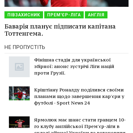
ПІВЗАХИСНИК
ПРЕМ'ЄР-ЛІГА
АНГЛІЯ
Баварія планує підписати капітана
Тоттенгема.
НЕ ПРОПУСТІТЬ
Фінішна стадія для української
збірної: анонс зустрічі Ліги націй
проти Грузії.
Кріштіану Роналду поділився своїми
планами щодо завершення кар'єри у
футболі - Sport News 24
Ярмолюк має шанс стати гравцем 10-
го клубу англійської Прем'єр-ліги в
складі збірної України та встановити