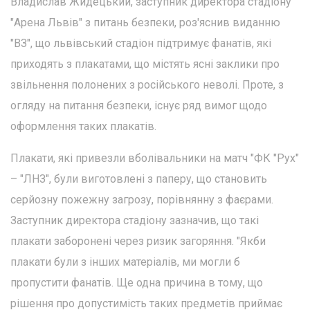
Владислав Жидецький, заступник директора стадіону
"Арена Львів" з питань безпеки, роз'яснив виданню
"ВЗ", що львівський стадіон підтримує фанатів, які
приходять з плакатами, що містять ясні заклики про
звільнення полонених з російського неволі. Проте, з
огляду на питання безпеки, існує ряд вимог щодо
оформлення таких плакатів.
Плакати, які привезли вболівальники на матч "ФК "Рух"
– "ЛНЗ", були виготовлені з паперу, що становить
серйозну пожежну загрозу, порівнянну з фаєрами.
Заступник директора стадіону зазначив, що такі
плакати заборонені через ризик загоряння. "Якби
плакати були з інших матеріалів, ми могли б
пропустити фанатів. Ще одна причина в тому, що
рішення про допустимість таких предметів приймає