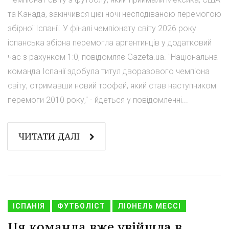
та Канада, закінчився цієї ночі несподіваною перемогою
збірної Іспанії. У фіналі чемпіонату світу 2026 року
іспанська збірна перемогла аргентинців у додатковий
час з рахунком 1:0, повідомляє Gazeta.ua. "Національна
команда Іспанії здобула титул дворазового чемпіона
світу, отримавши новий трофей, який став наступником
перемоги 2010 року," - йдеться у повідомленні...
ЧИТАТИ ДАЛІ
ІСПАНІЯ
ФУТБОЛІСТ
ЛІОНЕЛЬ МЕССІ
Ця команда вже увійшла в