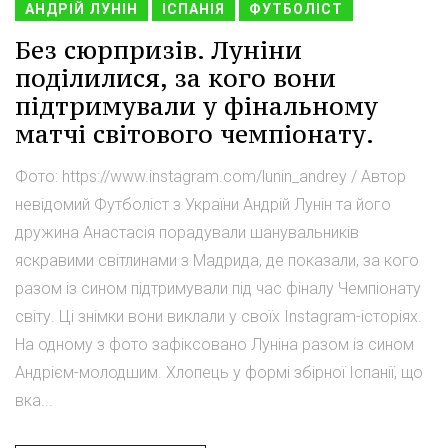
АНДРІЙ ЛУНІН
ІСПАНІЯ
ФУТБОЛІСТ
Без сюрпризів. Луніни
поділилися, за кого вони
підтримували у фінальному
матчі світового чемпіонату.
Фото: https://www.instagram.com/lunin_andrey / Автор
невідомий Футболіст з України Андрій Лунін та його
дружина Анастасія порадували шанувальників
яскравими світлинами з Мадрида, де показали, за кого
разом із сином підтримували під час фіналу Чемпіонату
світу. Ці знімки вони виклали у своїх Instagram-історіях.
На одному з фото зафіксовано Луніна разом із сином
Андрієм-молодшим. Хлопець у формі збірної Іспанії, що
вка...