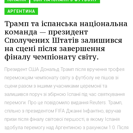
АРГЕНТИНА
Трамп та іспанська національна
команда — президент
Сполучених Штатів залишився
на сцені після завершення
фіналу чемпіонату світу.
Президент США Дональд Трамп після вручення трофея
переможцям чемпіонату світу з футболу не пішов зі
сцени разом з іншими учасниками церемонії та
залишився поруч зі збірною Іспанії під час святкування
перемоги. Про це повідомило видання Reuters. Трамп,
спільно з президентом FIFA Джанні Інфантіно, вручав
призи після фіналу світової першості, в якому Іспанія
здобула перемогу над Аргентиною з рахунком 1:0. Після