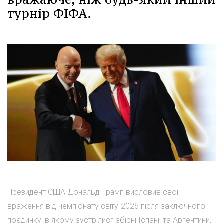
турнір ФІФА.
Президент США Дональд Трамп висловив свої
враження від чемпіонату світу-2026 після заключного
поєдинку, в якому зустрілися збірні Іспанії та Аргентини,