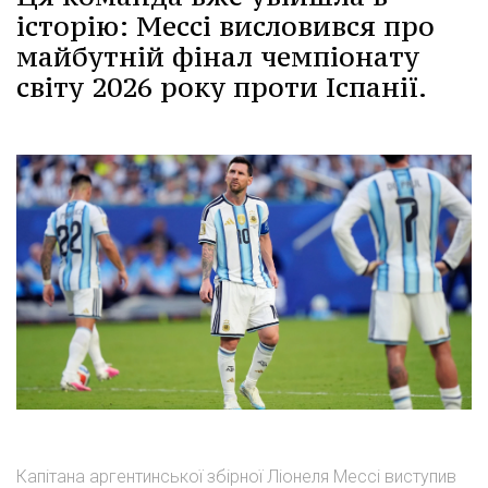
історію: Мессі висловився про
майбутній фінал чемпіонату
світу 2026 року проти Іспанії.
Капітана аргентинської збірної Ліонеля Мессі виступив