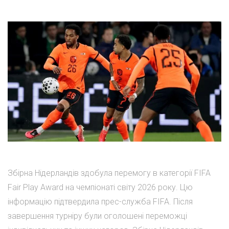
Збірна Нідерландів здобула перемогу в категорії FIFA
Fair Play Award на чемпіонаті світу 2026 року. Цю
інформацію підтвердила прес-служба FIFA. Після
завершення турніру були оголошені переможці