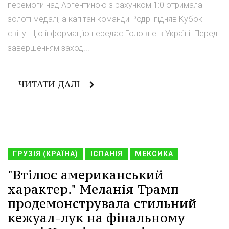
перемоги над Аргентиною з рахунком 1:0 отримала
золоті медалі, а капітан команди Родрі підняв Кубок
світу. Цю інформацію передає Головне в Україні. Перед
завершенням заход...
ЧИТАТИ ДАЛІ
ГРУЗІЯ (КРАЇНА)
ІСПАНІЯ
МЕКСИКА
"Втілює американський
характер." Меланія Трамп
продемонструвала стильний
кежуал-лук на фінальному