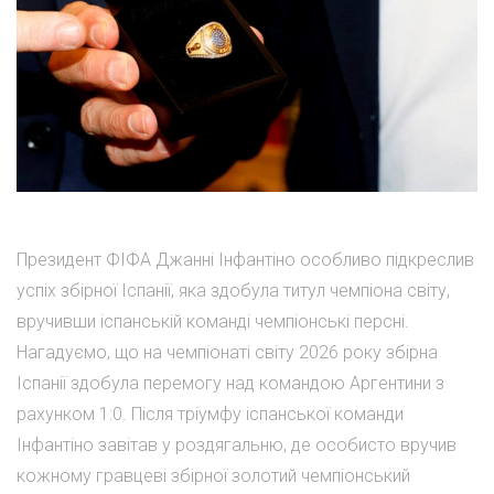
Президент ФІФА Джанні Інфантіно особливо підкреслив
успіх збірної Іспанії, яка здобула титул чемпіона світу,
вручивши іспанській команді чемпіонські персні.
Нагадуємо, що на чемпіонаті світу 2026 року збірна
Іспанії здобула перемогу над командою Аргентини з
рахунком 1:0. Після тріумфу іспанської команди
Інфантіно завітав у роздягальню, де особисто вручив
кожному гравцеві збірної золотий чемпіонський