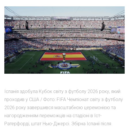
Іспанія здобула Кубок світу з футболу 2026 року, який
проходив у США / Фото: FIFA Чемпіонат світу з футболу
2026 року завершився масштабною церемонією та
нагородженням переможців на стадіоні в Іст-
Ратерфорді, штат Нью-Джерсі. Збірна Іспанії після