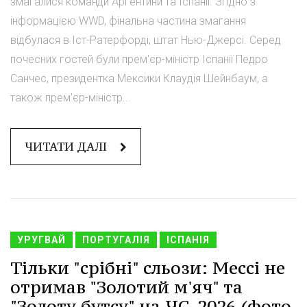
змагалися команди Аргентини та Іспанії. Згідно з
інформацією WWD, фінальна частина змагання
відбулася в Іст-Ратерфорді, штат Нью-Джерсі. Серед
почесних гостей були прем'єр-міністр Іспанії Педро
Санчес, президентка Мексики Клаудія Шейнбаум, а
також прем'єр-міністр...
ЧИТАТИ ДАЛІ
УРУГВАЙ
ПОРТУГАЛІЯ
ІСПАНІЯ
Тільки "срібні" сльози: Мессі не
отримав "Золотий м'яч" та
"Золоту бутсу" на ЧС-2026 (фото,