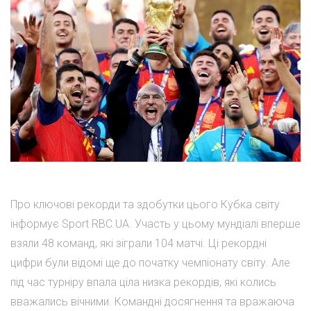
Про ключові рекорди та здобутки цього Кубка світу
інформує Sport RBC.UA. Участь у цьому мундіалі вперше
взяли 48 команд, які зіграли 104 матчі. Ці рекордні
цифри були відомі ще до початку чемпіонату світу. Але
під час турніру впала ціла низка рекордів, які колись
вважались вічними. Командні досягнення та вражаюча