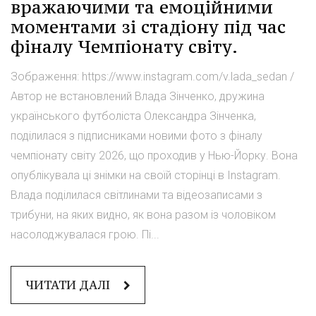
вражаючими та емоційними
моментами зі стадіону під час
фіналу Чемпіонату світу.
Зображення: https://www.instagram.com/v.lada_sedan /
Автор не встановлений Влада Зінченко, дружина
українського футболіста Олександра Зінченка,
поділилася з підписниками новими фото з фіналу
чемпіонату світу 2026, що проходив у Нью-Йорку. Вона
опублікувала ці знімки на своїй сторінці в Instagram.
Влада поділилася світлинами та відеозаписами з
трибуни, на яких видно, як вона разом із чоловіком
насолоджувалася грою. Пі...
ЧИТАТИ ДАЛІ