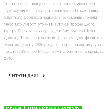
Поразка Аргентини у фіналі світового чемпіонату з
футболу від Іспанії в додатковий час (0:1) позбавила
видатного форварда національної команди Ліонеля
Мессі можливості отримати ключові трофеї цього
турніру. Після того, як президент Сполучених Штатів
Дональд Трамп повісив на його шию медаль фіналіста
Чемпіонату світу 2026 року, а фанати почали вигукувати
його ім'я, 39-річний Мессі не зміг стримати сліз прямо на
футб...
ЧИТАТИ ДАЛІ
ІСПАНІЯ
ЗБІРНА ІСПАНІЇ З ФУТБОЛУ