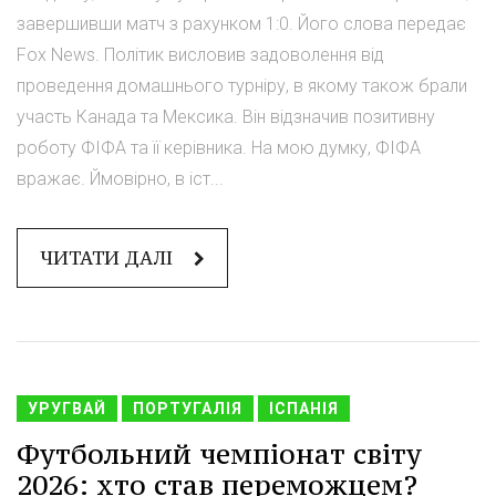
завершивши матч з рахунком 1:0. Його слова передає
Fox News. Політик висловив задоволення від
проведення домашнього турніру, в якому також брали
участь Канада та Мексика. Він відзначив позитивну
роботу ФІФА та її керівника. На мою думку, ФІФА
вражає. Ймовірно, в іст...
ЧИТАТИ ДАЛІ
УРУГВАЙ
ПОРТУГАЛІЯ
ІСПАНІЯ
Футбольний чемпіонат світу
2026: хто став переможцем?