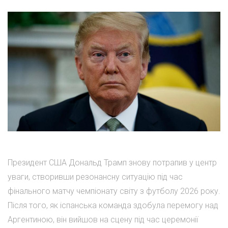
Президент США Дональд Трамп знову потрапив у центр
уваги, створивши резонансну ситуацію під час
фінального матчу чемпіонату світу з футболу 2026 року.
Після того, як іспанська команда здобула перемогу над
Аргентиною, він вийшов на сцену під час церемонії