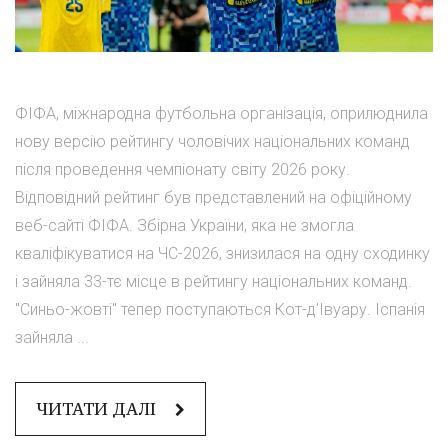
ФІФА, міжнародна футбольна організація, оприлюднила
нову версію рейтингу чоловічих національних команд
після проведення чемпіонату світу 2026 року.
Відповідний рейтинг був представлений на офіційному
веб-сайті ФІФА. Збірна України, яка не змогла
кваліфікуватися на ЧС-2026, знизилася на одну сходинку
і зайняла 33-тє місце в рейтингу національних команд.
"Синьо-жовті" тепер поступаються Кот-д'Івуару. Іспанія
зайняла ...
ЧИТАТИ ДАЛІ