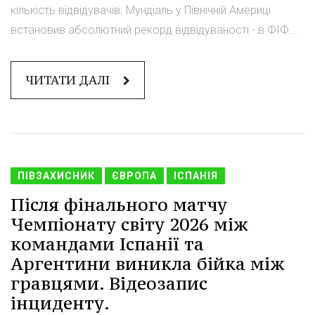
кількість відвідувачів. Мундіаль у Північній Америці
встановив абсолютний рекорд відвідуваності - в ФІФ...
ЧИТАТИ ДАЛІ
ПІВЗАХИСНИК
ЄВРОПА
ІСПАНІЯ
Після фінального матчу
Чемпіонату світу 2026 між
командами Іспанії та
Аргентини виникла бійка між
гравцями. Відеозапис
інциденту.