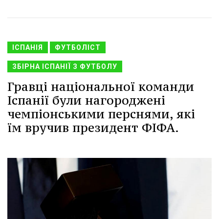
ІСПАНІЯ
ФУТБОЛІСТ
ЗБІРНА ІСПАНІЇ З ФУТБОЛУ
Гравці національної команди
Іспанії були нагороджені
чемпіонськими перснями, які
їм вручив президент ФІФА.