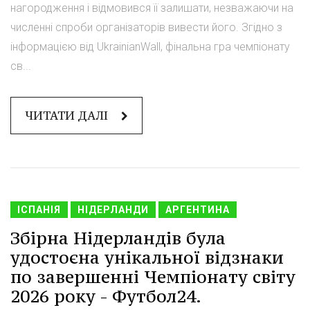
нагородження і відмовився її залишати, незважаючи на
численні спроби організаторів вивести його. Згідно з
інформацією від UkrainianWall, фінальна гра чемпіонату
св...
ЧИТАТИ ДАЛІ
ІСПАНІЯ
НІДЕРЛАНДИ
АРГЕНТИНА
Збірна Нідерландів була
удостоєна унікальної відзнаки
по завершенні Чемпіонату світу
2026 року - Футбол24.