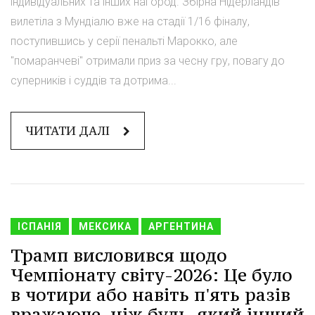
індивідуальних та інших нагород. Збірна Нідерландів
вилетіла з Мундіалю вже на стадії 1/16 фіналу,
поступившись у серії пенальті Марокко, але
"помаранчеві" отримали приз за чесну гру, повагу до
суперників і суддів та дотрима...
ЧИТАТИ ДАЛІ
ІСПАНІЯ
МЕКСИКА
АРГЕНТИНА
Трамп висловився щодо
Чемпіонату світу-2026: Це було
в чотири або навіть п'ять разів
вражаюче, ніж будь-який інший