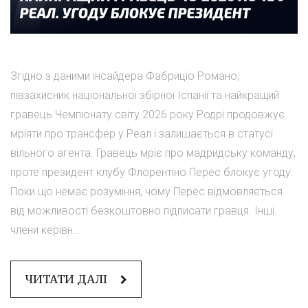
Згідно з даними інсайдера Фабриціо Романо,
півзахисник національної збірної Іспанії та найкращий
гравець Чемпіонату світу 2026 року Родрі продовжує
мріяти про трансфер у Реал і залишається в статусі
вільного агента. Гравець мріє про мадридську команду,
проте президент клубу Флорентіно Перес блокує угоду.
Поки що немає розуміння, чому Перес відмовляється
від можливості безкоштовно підписати гравця. Інші
члени керівн...
ЧИТАТИ ДАЛІ