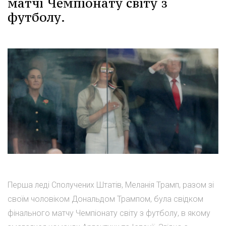
матчі Чемпіонату світу з
футболу.
Перша леді Сполучених Штатів, Меланія Трамп, разом зі
своїм чоловіком Дональдом Трампом, була свідком
фінального матчу Чемпіонату світу з футболу, в якому