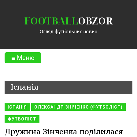
FOOTBALL
OBZOR
Огляд футбольних новин
Меню
Іспанія
ІСПАНІЯ
ОЛЕКСАНДР ЗІНЧЕНКО (ФУТБОЛІСТ)
ФУТБОЛІСТ
Дружина Зінченка поділилася