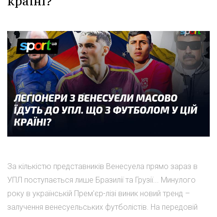
країні?
За кількістю представників Венесуела прямо зараз в
УПЛ поступається лише Бразилії та Грузії... Минулого
року в українській Прем'єр-лізі виник новий тренд –
залучення венесуельських футболістів. На передовій