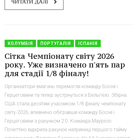
ЧИТАТИ ДАЛІ
КОЛУМБІЯ
ПОРТУГАЛІЯ
ІСПАНІЯ
Сітка Чемпіонату світу 2026
року. Уже визначено п'ять пар
для стадії 1/8 фіналу!
Організатори змагань перемогли команду Боснії і
Герцеговини та тепер зустрінуться з Бельгією. Збірна
США стала десятим учасником 1/8 фіналу чемпіонату
світу-2026, впевнено обігравши команду Боснії і
Герцеговини з рахунком 2:0. Команда Маурісіо
Почеттіно відкрила рахунок наприкінці першого тайму