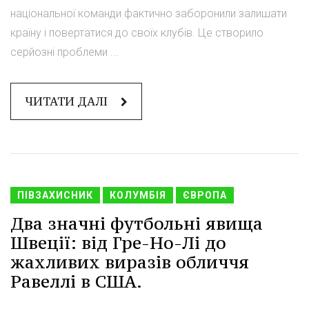
національної команди фактично заборонили залишати
країну і повертатися до своїх клубів. Це створило
серйозні проблеми ...
ЧИТАТИ ДАЛІ
ПІВЗАХИСНИК
КОЛУМБІЯ
ЄВРОПА
Два значні футбольні явища
Швеції: від Гре-Но-Лі до
жахливих виразів обличчя
Равеллі в США.