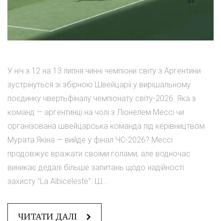
У ніч з 12 на 13 липня чинні чемпіони світу з Аргентини
зустрінуться зі збірною Швейцарії у вирішальному
поєдинку чвертьфіналу чемпіонату світу-2026. Яка з
команд — аргентинці на чолі з Ліонелем Мессі чи
організована швейцарська команда під керівництвом
Мурата Якіна — вийде у фінал ЧС-2026? Мессі
продовжує вражати своїми голами, але водночас
виникає дедалі більше запитань щодо надійності
захисту "La Albiceleste". Ш...
ЧИТАТИ ДАЛІ