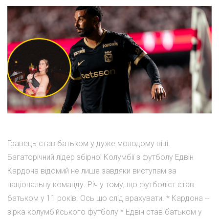
Гравець став батьком у дуже молодому віці.
Багаторічний лідер збірної Колумбії з футболу Едвін
Кардона відомий не лише завдяки виступам за
національну команду. Річ у тому, що футболіст став
батьком у 11 років. Ось що слід врахувати. * Кардона --
зірка колумбійського футболу * Едвін став батьком у