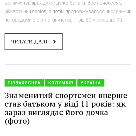
великих турнірах дуже-дуже багата. Все почалося в
міжвоєнний період, а потім продовжувалося численними
нагородами в різні етапи історії - від 50-х років до 90...
ЧИТАТИ ДАЛІ
ПІВЗАХИСНИК
КОЛУМБІЯ
УКРАЇНА
Знаменитий спортсмен вперше
став батьком у віці 11 років: як
зараз виглядає його дочка
(фото)