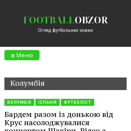
FOOTBALL
OBZOR
Огляд футбольних новин
Меню
Колумбія
КОЛУМБІЯ
ІСПАНІЯ
ФУТБОЛІСТ
Бардем разом із донькою від
Крус насолоджувалися
концертом Шакіри. Відео з