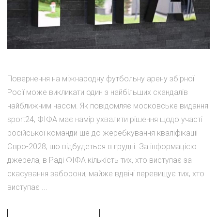
Повернення на міжнародну футбольну арену збірної
Росії може викликати один з найбільших скандалів
найближчим часом. Як повідомляє московське видання
sport24, ФІФА має намір ухвалити рішення щодо участі
російської команди ще до жеребкування кваліфікації
Євро-2028, що відбудеться в грудні. За інформацією
джерела, в Раді ФІФА кількість тих, хто виступає за
скасування заборони, майже вдвічі перевищує тих, хто
виступає ...