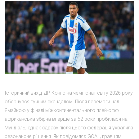
Історичний вихід ДР Конго на чемпіонат світу 2026 року
обернувся гучним скандалом. Після перемоги над
Ямайкою у фіналі міжконтинентального плей-офф
африканська збірна вперше за 52 роки пробилася на
Мундіаль, однак одразу після цього федерація ухвалила
резонансне рішення. Як повідомляє GOAL, гравцям