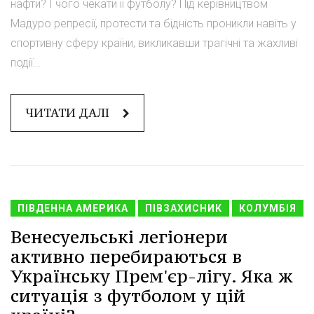
нафти? І чого чекати її футболу? Під керівництвом
Мадуро репресії, протести та бідність проникли навіть у
спортивну сферу країни, викликавши трагічні та жахливі
події...
ЧИТАТИ ДАЛІ
ПІВДЕННА АМЕРИКА
ПІВЗАХИСНИК
КОЛУМБІЯ
Венесуельські легіонери
активно перебираються в
Українську Прем'єр-лігу. Яка ж
ситуація з футболом у цій