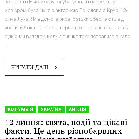
концерті в Нью-Йорку, опублікували в мережі. Із
Хав'єром була і їхня з акторкою Пенелопою Крус, 13-
річна Луна. Як відомо, зіркові батьки оберігають від
уваги публіки і її, і свого первістка Лео, але стався той
рідкісний випадок, коли дівчинка таки потрапила в кадр.
...
ЧИТАТИ ДАЛІ
КОЛУМБІЯ
УКРАЇНА
АНГЛІЯ
12 липня: свята, події та цікаві
факти. Це день різнобарвних