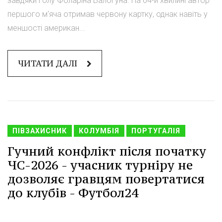
завдяки голу Фоларіна Балогуна. На 64-й хвилині автор
першого м'яча отримав червону картку, однак навіть у
меншості американ...
ЧИТАТИ ДАЛІ
ПІВЗАХИСНИК
КОЛУМБІЯ
ПОРТУГАЛІЯ
Гучний конфлікт після початку
ЧС-2026 - учасник турніру не
дозволяє гравцям повертатися
до клубів - Футбол24