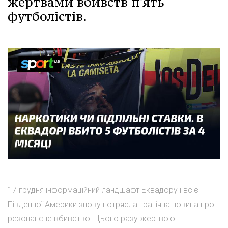
жертвами вбивств п'ять
футболістів.
17 грудня інформаційний ландшафт Еквадору і всієї
Південної Америки знову потрясла трагічна новина про
резонансне вбивство. Цього разу жертвою