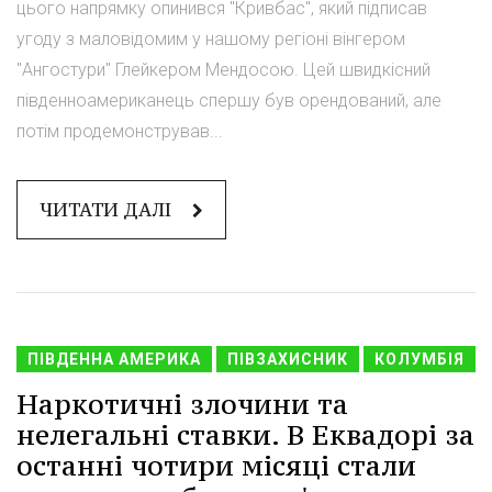
цього напрямку опинився "Кривбас", який підписав
угоду з маловідомим у нашому регіоні вінгером
"Ангостури" Глейкером Мендосою. Цей швидкісний
південноамериканець спершу був орендований, але
потім продемонстрував...
ЧИТАТИ ДАЛІ
ПІВДЕННА АМЕРИКА
ПІВЗАХИСНИК
КОЛУМБІЯ
Наркотичні злочини та
нелегальні ставки. В Еквадорі за
останні чотири місяці стали