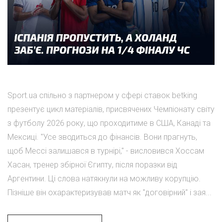
Sport.ua спільно з партнером у сфері ставок betking
презентує цикл матеріалів, присвячених Чемпіонату світу
з футболу 2026 року, що проходитиме в США, Канаді та
Мексиці. "Усе зводиться до фінансів. Вони прагнуть,
щоб Мессі залишався в турнірі," - висловився Хоссам
Хасан, тренер збірної Єгипту, після поразки від
Аргентини. Ці слова натякнули на можливу корупцію.
Пізніше він охарактеризував матч як "договірний" і зая...