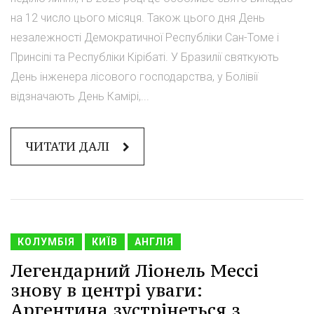
на 12 число цього місяця. Також цього дня День
незалежності Демократичної Республіки Сан-Томе і
Принсіпі та Республіки Кірібаті. У Бразилії святкують
День інженера лісового господарства, у Болівії
відзначають День Камірі,...
ЧИТАТИ ДАЛІ
КОЛУМБІЯ
КИЇВ
АНГЛІЯ
Легендарний Ліонель Мессі
знову в центрі уваги:
Аргентина зустрінеться з