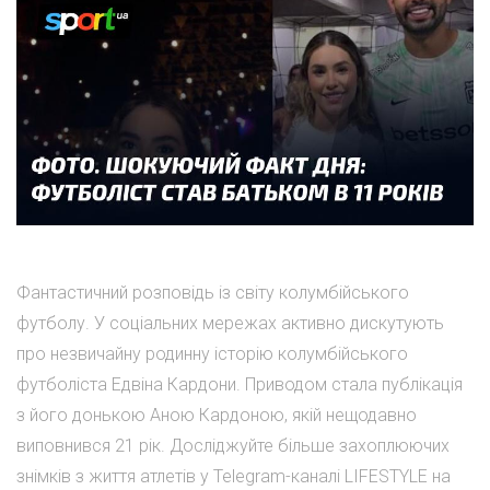
Фантастичний розповідь із світу колумбійського
футболу. У соціальних мережах активно дискутують
про незвичайну родинну історію колумбійського
футболіста Едвіна Кардони. Приводом стала публікація
з його донькою Аною Кардоною, якій нещодавно
виповнився 21 рік. Досліджуйте більше захоплюючих
знімків з життя атлетів у Telegram-каналі LIFESTYLE на