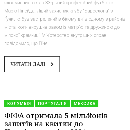
зловмисників став 33-річний професійний футболіст
Маріо Пінейда. Лівий захисник клубу "Барселона" з
Ґуякілю був застрелений в білому дні в одному з районів
міста, коли вирушив разом із матір'ю та дружиною до
м'ясної крамниці. Міністерство внутрішніх справ
повідомило, що Піне...
ЧИТАТИ ДАЛІ
КОЛУМБІЯ
ПОРТУГАЛІЯ
МЕКСИКА
ФІФА отримала 5 мільйонів
запитів на квитки до