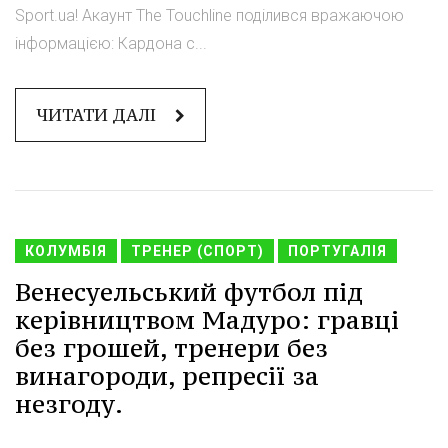
Sport.ua! Акаунт The Touchline поділився вражаючою
інформацією: Кардона с...
ЧИТАТИ ДАЛІ
КОЛУМБІЯ
ТРЕНЕР (СПОРТ)
ПОРТУГАЛІЯ
Венесуельський футбол під
керівництвом Мадуро: гравці
без грошей, тренери без
винагороди, репресії за
незгоду.