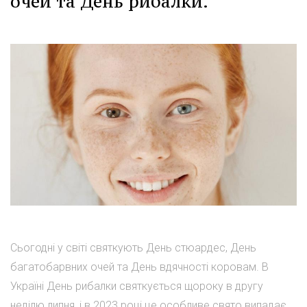
очей та День рибалки.
Сьогодні у світі святкують День стюардес, День
багатобарвних очей та День вдячності коровам. В
Україні День рибалки святкується щороку в другу
неділю липня, і в 2023 році це особливе свято випадає