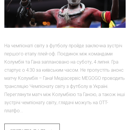
На чемпіонаті світу з футболу пройде заключна зустріч
першого етапу плей-оф. Поєдинок між командами
Колумбія та Гана заплановано на суботу, 4 липня. Гра
стартує о 4:30 за київським часом. Не пропустіть анонс
матчу Колумбія – Гана! Медіасервіс MEGOGO проводить
трансляцію Чемпіонату світу з футболу в Україні.
Переглянути матч між Колумбією та Ганою, а також інші
зустрічі чемпіонату світу, глядачі можуть на OTT-
платфо...