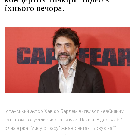
їхнього вечора.
Іспанський актор Хав'єр Бардем виявився неабияким
фанатом колумбійської співачки Шакіри. Відео, як 57-
річна зірка "Мису страху" жваво витанцьовує на її