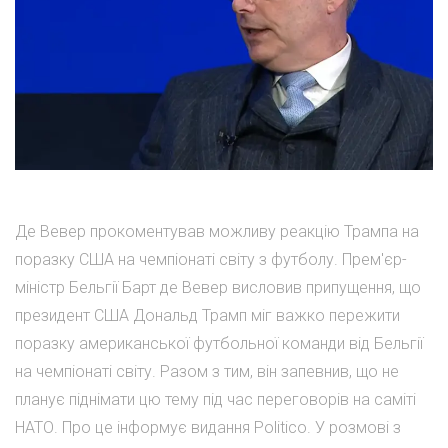
Де Вевер прокоментував можливу реакцію Трампа на
поразку США на чемпіонаті світу з футболу. Прем'єр-
міністр Бельгії Барт де Вевер висловив припущення, що
президент США Дональд Трамп міг важко пережити
поразку американської футбольної команди від Бельгії
на чемпіонаті світу. Разом з тим, він запевнив, що не
планує піднімати цю тему під час переговорів на саміті
НАТО. Про це інформує видання Politico. У розмові з