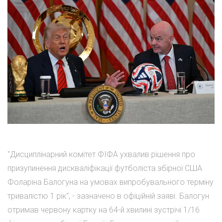
"Дисциплінарний комітет ФІФА ухвалив рішення про
призупинення дискваліфікації футболіста збірної США
Фоларіна Балогуна на умовах випробувального терміну
тривалістю 1 рік", - зазначено в офіційній заяві. Балогун
отримав червону картку на 64-й хвилині зустрічі 1/16