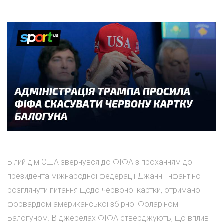
Білий дім США звернувся до ФІФА з проханням до
президента міжнародної федерації Джанні Інфантіно
розглянути питання щодо червоної картки, отриманої
форвардом американської збірної Фоларіном
Балогуном. В джерелах ФІФА стверджують, що вплив