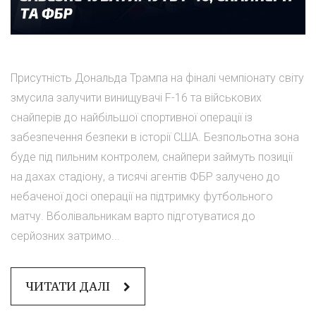
Присутність Дональда Трампа на фіналі чемпіонату світу
змусила залучити винищувачі F-16 та військових
снайперів до найбільшої спортивної операції із
забезпечення безпеки в історії США. Безпольотна зона
буде під пильним контролем, снайпери займуть позиції
на дахах стадіону, а тисячі агентів ФБР залучено до
небаченої досі операції на підтримку футбольного
матчу. Вболівальникам варто підготуватися до
серйозних затримо...
ЧИТАТИ ДАЛІ