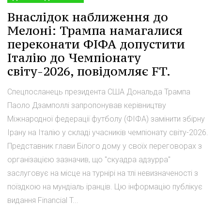
Внаслідок наближення до
Мелоні: Трампа намагалися
переконати ФІФА допустити
Італію до Чемпіонату
світу-2026, повідомляє FT.
Спецпосланець президента США Дональда Трампа
Паоло Дзамполлі запропонував керівництву
Міжнародної федерації футболу (ФІФА) замінити збірну
Ірану на Італію у складі учасників чемпіонату світу-2026.
Представник глави Білого дому у своїх переговорах з
організацією зазначив, що "скуадра адзурра"
заслуговує на місце на турнірі на тлі невизначеності з
поїздкою на мундіаль іранців. Цю інформацію публікує
видання Financial T...