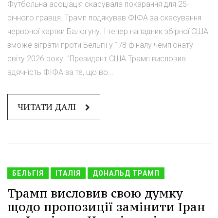
Футбольна асоціація скасувала покарання для 25-
річного гравця. Трамп подякував ФІФА за скасування
червоної картки Балогуну. І тепер нападник збірної США
зможе зіграти проти Бельгії у 1/8 фіналу чемпіонату
світу 2026 року. "Президент США Трамп висловив
вдячність ФІФА за те, що во...
ЧИТАТИ ДАЛІ
БЕЛЬГІЯ
ІТАЛІЯ
ДОНАЛЬД ТРАМП
Трамп висловив свою думку
щодо пропозиції замінити Іран