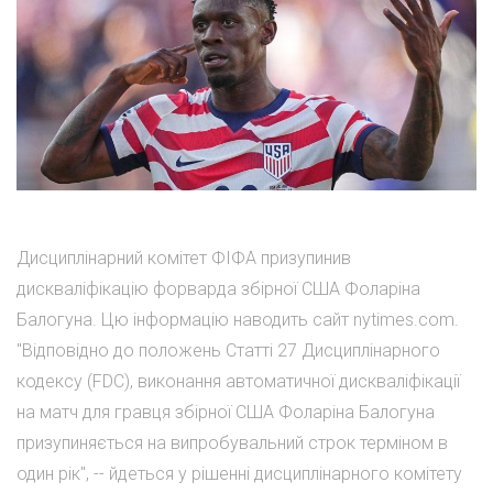
Дисциплінарний комітет ФІФА призупинив
дискваліфікацію форварда збірної США Фоларіна
Балогуна. Цю інформацію наводить сайт nytimes.com.
"Відповідно до положень Статті 27 Дисциплінарного
кодексу (FDC), виконання автоматичної дискваліфікації
на матч для гравця збірної США Фоларіна Балогуна
призупиняється на випробувальний строк терміном в
один рік", -- йдеться у рішенні дисциплінарного комітету