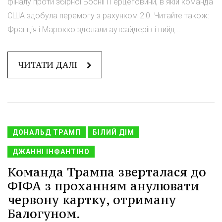
фіналу проти збірної Боснії і Герцеговини, в якій команда
США здобула перемогу з рахунком 2:0. Читайте також:
Франція і Марокко здолали аутсайдерів і вийд...
ЧИТАТИ ДАЛІ
ДОНАЛЬД ТРАМП
БІЛИЙ ДІМ
ДЖАННІ ІНФАНТІНО
Команда Трампа зверталася до
ФІФА з проханням анулювати
червону картку, отриману
Балогуном.