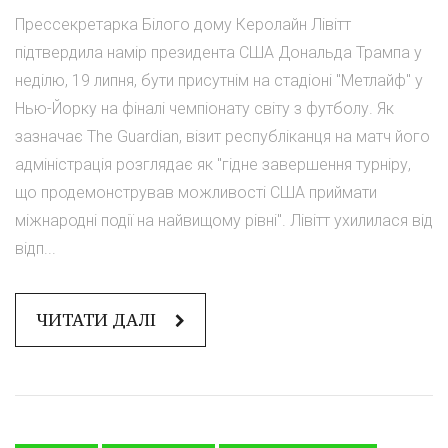
Прессекретарка Білого дому Керолайн Лівітт
підтвердила намір президента США Дональда Трампа у
неділю, 19 липня, бути присутнім на стадіоні "Метлайф" у
Нью-Йорку на фіналі чемпіонату світу з футболу. Як
зазначає The Guardian, візит республіканця на матч його
адміністрація розглядає як "гідне завершення турніру,
що продемонстрував можливості США приймати
міжнародні події на найвищому рівні". Лівітт ухилилася від
відп...
ЧИТАТИ ДАЛІ