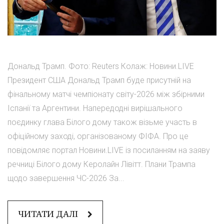
Дональд Трамп. Фото: Reuters Колаж: Новини.LIVE
Президент США Дональд Трамп буде присутній на
фінальному матчі чемпіонату світу-2026 між збірними
Іспанії та Аргентини. Напередодні вирішального
поєдинку глава Білого дому також візьме участь в
офіційному заході, організованому ФІФА. Про це
повідомляє портал Новини.LIVE із посиланням на заяву
речниці Білого дому Керолайн Лівітт. Плани Трампа
щодо завершення ЧС-2026 За...
ЧИТАТИ ДАЛІ