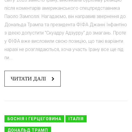
після коментарів американського спецпредставника
Паоло Замполлі. Нагадаємо, він направив звернення до
Дональда Трампа та президента ФІФА Джанні Інфантіно
з ідеєю допустити "Скуадру Адзурру" до змагань. Проте
у ФІФА вже висловили свою позицію, що такі варіанти
наразі не розглядаються, хоча участь Ірану все ще під
пи...
ЧИТАТИ ДАЛІ
БОСНІЯ І ГЕРЦЕГОВИНА
ІТАЛІЯ
ДОНАЛЬД ТРАМП