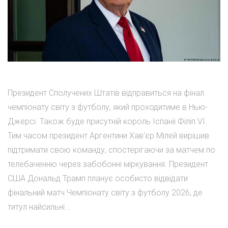
Президент Сполучених Штатів відправиться на фінал
чемпіонату світу з футболу, який проходитиме в Нью-
Джерсі. Також буде присутній король Іспанії Філіп VI.
Тим часом президент Аргентини Хав'єр Мілей вирішив
підтримати свою команду, спостерігаючи за матчем по
телебаченню через забобонні міркування. Президент
США Дональд Трамп планує особисто відвідати
фінальний матч Чемпіонату світу з футболу 2026, де
титул найсильні...