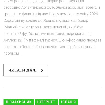
ФІФА розпочала дисциплінарне розслідування
стосовно Аргентинської футбольної асоціації через дії її
гравців та фанатів під час і після чемпіонату світу-2026.
Серед звинувачень особливо виділяється банер
"Мальвінські острови - аргентинські", який був
показаний футболістами після їхньої перемоги над
Англією (2:1) у півфіналі турніру. Цю інформацію передає
агентство Reuters. Як зазначається, подібні лозунги є
проявом ...
ЧИТАТИ ДАЛІ
ПІВЗАХИСНИК
ІНТЕРНЕТ
ІСПАНІЯ