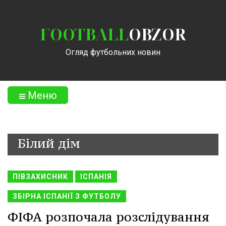
FOOTBALL
OBZOR
Огляд футбольних новин
Меню
Білий дім
ПІВЗАХИСНИК
ІСПАНІЯ
ЗБІРНА ІСПАНІЇ З ФУТБОЛУ
ФІФА розпочала розслідування