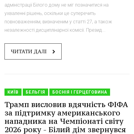
адміністрації Білого дому не міг позначитися на
ухваленні рішень, оскільки це суперечить
повноваженням, визначеним у статті 27, а також
незалежності дисциплінарної комісії. Презид...
ЧИТАТИ ДАЛІ
КИЇВ
БЕЛЬГІЯ
БОСНІЯ І ГЕРЦЕГОВИНА
Трамп висловив вдячність ФІФА
за підтримку американського
нападника на Чемпіонаті світу
2026 року - Білий дім звернувся