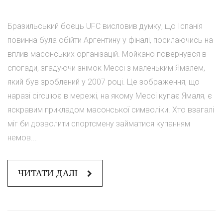
Бразильський боєць UFC висловив думку, що Іспанія
повинна була обійти Аргентину у фіналі, посилаючись на
вплив масонських організацій. Мойкано повернувся в
спогади, згадуючи знімок Мессі з маленьким Ямалем,
який був зроблений у 2007 році. Це зображення, що
наразі circulює в мережі, на якому Мессі купає Ямаля, є
яскравим прикладом масонської символіки. Хто взагалі
міг би дозволити спортсмену займатися купанням
немов...
ЧИТАТИ ДАЛІ