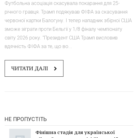
Футбольна асоціація скасувала покарання для 25-
річного гравця. Трамп подякував ФІФА за скасування
червоної картки Балогуну. І тепер нападник збірної США
зможе зіграти проти Бельгії у 1/8 фіналу чемпіонату
світу 2026 року. "Президент США Трамп висловив
вдячність ФІФА за те, що во...
ЧИТАТИ ДАЛІ
НЕ ПРОПУСТІТЬ
Фінішна стадія для української