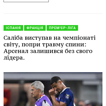
ІСПАНІЯ
ФРАНЦІЯ
ПРЕМ'ЄР-ЛІГА
Саліба виступав на чемпіонаті
світу, попри травму спини:
Арсенал залишився без свого
лідера.