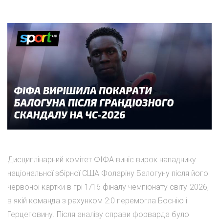
Дисциплінарний комітет ФІФА виніс вирок нападнику
національної збірної США Фоларіну Балогуну після його
червоної картки в грі 1/16 фіналу чемпіонату світу-2026,
в якій команда з рахунком 2:0 перемогла Боснію і
Герцеговину. Після аналізу справи форварда було