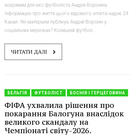
яскравим для екс-футболіста Андрія Вороніна.
Інформацію про життя цього відомого атлета надає 24
Канал. Які матеріали публікує Андрій Воронін у
соціальних мережах? Колишній футбол...
ЧИТАТИ ДАЛІ
БЕЛЬГІЯ
ФУТБОЛІСТ
БОСНІЯ І ГЕРЦЕГОВИНА
ФІФА ухвалила рішення про
покарання Балогуна внаслідок
великого скандалу на
Чемпіонаті світу-2026.