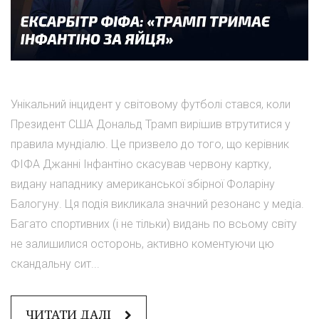
Унікальний інцидент у світовому футболі стався, коли
Президент США Дональд Трамп вирішив втрутитися у
правила мундіалю. Це призвело до того, що керівник
ФІФА Джанні Інфантіно скасував червону картку,
видану нападнику американської збірної Фоларіну
Балогуну. Ця подія викликала значний резонанс у медіа.
Багато спортивних (і не тільки) видань по всьому світу
не залишилися осторонь, активно коментуючи цю
скандальну сит...
ЧИТАТИ ДАЛІ