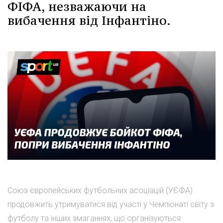
ФІФА, незважаючи на
вибачення від Інфантіно.
Союз європейських футбольних асоціацій (УЄФА)
продовжить утримуватися від участі у Чемпіонаті світу з
футболу та інших змаганнях, що організуються