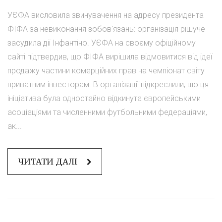
УЄФА висловила звинувачення на адресу президента
ФІФА за невиконання зобов'язань: організація рішуче
засудила дії Інфантіно. УЄФА на своєму офіційному
сайті підтвердив, що ФІФА вирішила відмовитися від ідеї
продажу частини комерційних прав на чемпіонат світу
приватним інвесторам. В організації підкреслили, що ця
ініціатива була одностайно відкинута європейськими
асоціаціями та численними футбольними федераціями,
ак...
ЧИТАТИ ДАЛІ