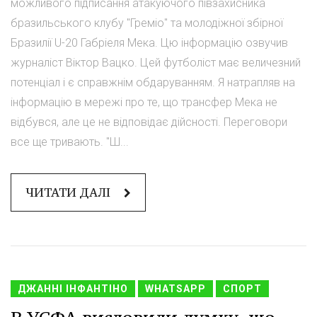
можливого підписання атакуючого півзахисника
бразильського клубу "Греміо" та молодіжної збірної
Бразилії U-20 Габріеля Мека. Цю інформацію озвучив
журналіст Віктор Вацко. Цей футболіст має величезний
потенціал і є справжнім обдаруванням. Я натрапляв на
інформацію в мережі про те, що трансфер Мека не
відбувся, але це не відповідає дійсності. Переговори
все ще тривають. "Ш...
ЧИТАТИ ДАЛІ
ДЖАННІ ІНФАНТІНО
WHATSAPP
СПОРТ