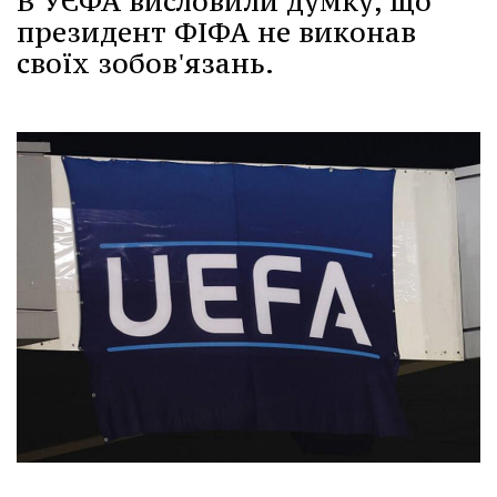
В УЄФА висловили думку, що
президент ФІФА не виконав
своїх зобов'язань.