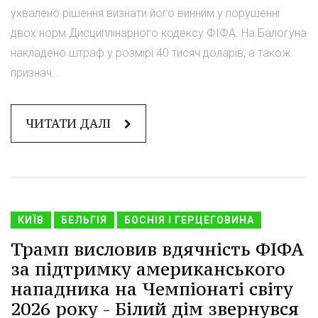
ухвалено рішення визнати його винним у порушенні
двох норм Дисциплінарного кодексу ФІФА. На Балогуна
накладено штраф у розмірі 40 тисяч доларів, а також
признач...
ЧИТАТИ ДАЛІ
КИЇВ
БЕЛЬГІЯ
БОСНІЯ І ГЕРЦЕГОВИНА
Трамп висловив вдячність ФІФА
за підтримку американського
нападника на Чемпіонаті світу
2026 року - Білий дім звернувся