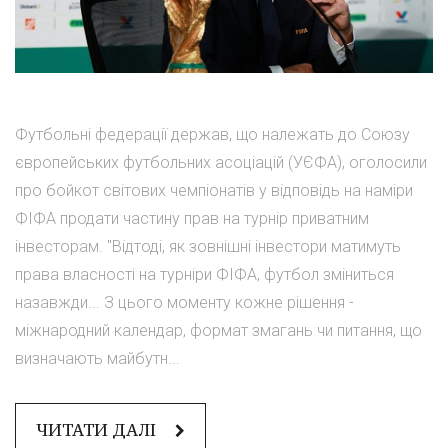
Футбольні федерації держав, що належать до Союзу
європейських футбольних асоціацій (УЄФА), оголосили
про бойкот світових чемпіонатів у відповідь на наміри
ФІФА продати частину прав на турнір приватним
інвесторам. "Відтоді, як зовнішні інвестори матимуть
права власності на турніри ФІФА, футбол зміниться
назавжди... З цього моменту кожне рішення -
міжнародний календар, формат змагань чи питання, що
визначають майбутн...
ЧИТАТИ ДАЛІ