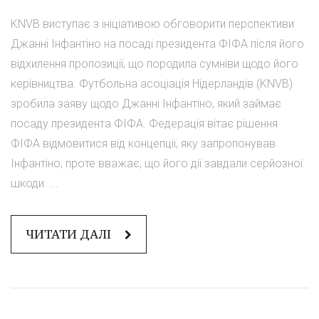
KNVB виступає з ініціативою обговорити перспективи
Джанні Інфантіно на посаді президента ФІФА після його
відхилення пропозиції, що породила сумніви щодо його
керівництва. Футбольна асоціація Нідерландів (KNVB)
зробила заяву щодо Джанні Інфантіно, який займає
посаду президента ФІФА. Федерація вітає рішення
ФІФА відмовитися від концепції, яку запропонував
Інфантіно, проте вважає, що його дії завдали серйозної
шкоди. ...
ЧИТАТИ ДАЛІ