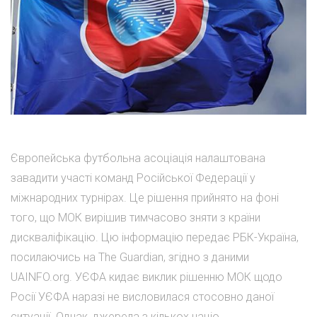
Європейська футбольна асоціація налаштована
завадити участі команд Російської Федерації у
міжнародних турнірах. Це рішення прийнято на фоні
того, що МОК вирішив тимчасово зняти з країни
дискваліфікацію. Цю інформацію передає РБК-Україна,
посилаючись на The Guardian, згідно з даними
UAINFO.org. УЄФА кидає виклик рішенню МОК щодо
Росії УЄФА наразі не висловилася стосовно даної
ситуації. Однак, джерела з кількох націо...