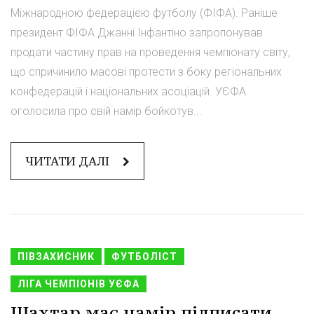
Міжнародною федерацією футболу (ФІФА). Раніше
президент ФІФА Джанні Інфантіно запропонував
продати частину прав на проведення чемпіонату світу,
що спричинило масові протести з боку регіональних
конфедерацій і національних асоціацій. УЄФА
оголосила про свій намір бойкотув...
ЧИТАТИ ДАЛІ
ПІВЗАХИСНИК
ФУТБОЛІСТ
ЛІГА ЧЕМПІОНІВ УЄФА
Шахтар має намір підписати