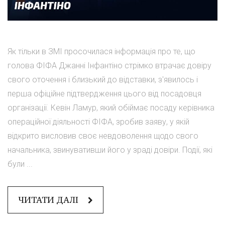
Як тільки в ЗМІ просочилася інформація про те, що
голова ФІФА Джанні Інфантіно стрімко втрачає довіру
свого оточення і близький до відставки, з'явилось і
перша офіційне підтвердження цього від посадовця
організації. Кевін Ламур, який обіймає посаду керівника
операційної діяльності ФІФА, зробив заяву, у якій
відкрито висловив своє невдоволення щодо свого
начальника, звинувативши його у зраді довіри. Події, які
були ...
ЧИТАТИ ДАЛІ