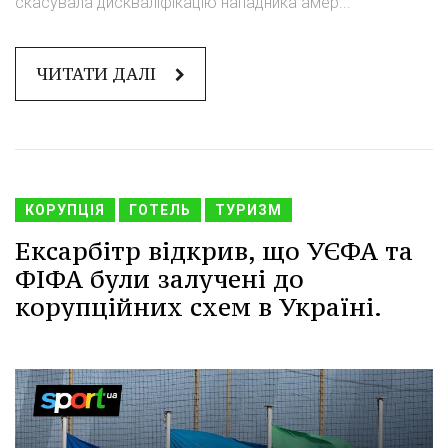
скасувала дискваліфікацію нападника амер...
ЧИТАТИ ДАЛІ
КОРУПЦІЯ
ГОТЕЛЬ
ТУРИЗМ
Ексарбітр відкрив, що УЄФА та
ФІФА були залучені до
корупційних схем в Україні.