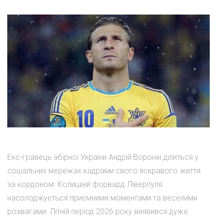
Екс-гравець збірної України Андрій Воронін ділиться у
соціальних мережах кадрами свого яскравого життя
за кордоном. Колишній форвард Ліверпуля
насолоджується приємними моментами та веселими
розвагами. Літній період 2026 року виявився дуже