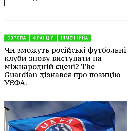
ЄВРОПА
ФРАНЦІЯ
НІМЕЧЧИНА
Чи зможуть російські футбольні
клуби знову виступати на
міжнародній сцені? The
Guardian дізнався про позицію
УЄФА.