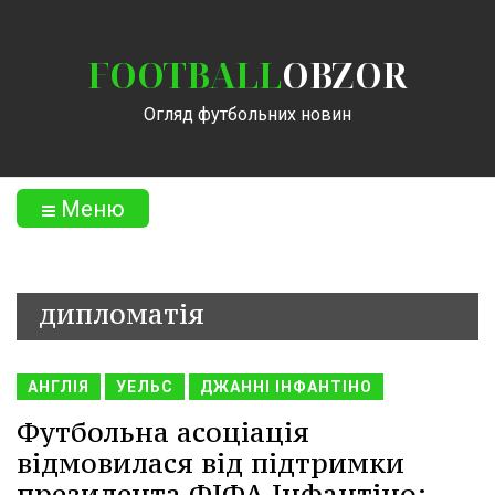
FOOTBALL
OBZOR
Огляд футбольних новин
Меню
дипломатія
АНГЛІЯ
УЕЛЬС
ДЖАННІ ІНФАНТІНО
Футбольна асоціація
відмовилася від підтримки
президента ФІФА Інфантіно: