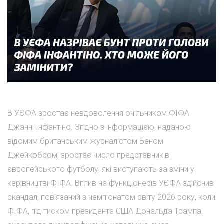
В УЄФА зростає невдоволення очільником ФІФА
Джанні Інфантіно. Згідно з інформацією, наданою
відомим британським журналістом Беном
Джейкобсом, зростає число представників
європейського футболу, які виступають за зміни у
керівництві ФІФА. Вплив на функціонерів УЄФА здійснив
скандал, пов'язаний з чемпіонатом світу 2026 року, коли
ФІФА, під тиском президента США Дональда Трампа,