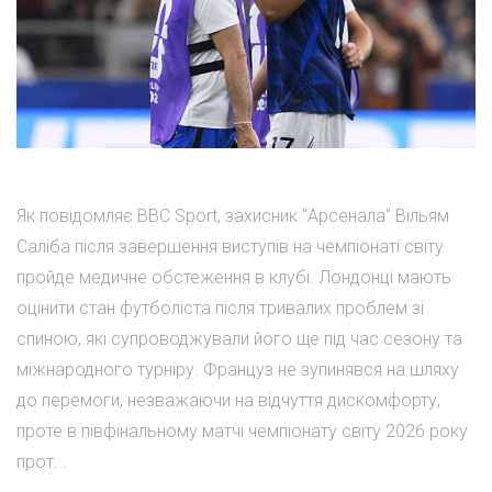
Як повідомляє BBC Sport, захисник "Арсенала" Вільям
Саліба після завершення виступів на чемпіонаті світу
пройде медичне обстеження в клубі. Лондонці мають
оцінити стан футболіста після тривалих проблем зі
спиною, які супроводжували його ще під час сезону та
міжнародного турніру. Француз не зупинявся на шляху
до перемоги, незважаючи на відчуття дискомфорту,
проте в півфінальному матчі чемпіонату світу 2026 року
прот...