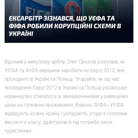
Відомий у минулому арбітр Олег Орєхов розповів, як
УЄФА та ФІФА вирішили заробити на Євро-2012, яке
проходило в Україні та Польщі. Згадайте, як під час
проведення Євро-2012 в Україні та Польщі українське
керівництво стикалося зі звинуваченнями у завищених
цінах на готельне проживання. Власне, ФІФА і УЄФА
відвідують кожну країну і укладають угоди з готелями
високого класу, адаптуючи їх під потреби своїх
туристичних ...