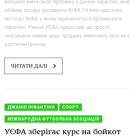
вирішила зняти свою підтримку з Джанні Інфантіно, який
обіймає посаду президента ФІФА. FA вже надіслала
листа до ФІФА, у якому відмовляється підтримувати
Інфантіно. Раніше УЄФА підкреслив, що просто
скасування намірів щодо продажу чемпіонату світу не є
достатнім кроком,...
ЧИТАТИ ДАЛІ
ДЖАННІ ІНФАНТІНО
СПОРТ
МІЖНАРОДНА ФУТБОЛЬНА АСОЦІАЦІЯ
УЄФА зберігає курс на бойкот