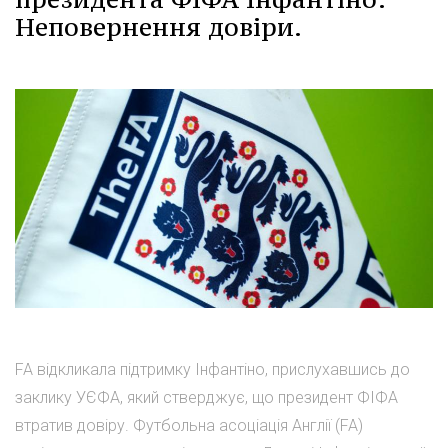
Неповернення довіри.
FA відкликала підтримку Інфантіно, прислухавшись до
заклику УЄФА, який стверджує, що президент ФІФА
втратив довіру. Футбольна асоціація Англії (FA)