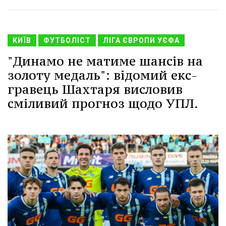
КИЇВ
ФУТБОЛІСТ
ЛІГА ЄВРОПИ УЄФА
"Динамо не матиме шансів на
золоту медаль": відомий екс-
гравець Шахтаря висловив
сміливий прогноз щодо УПЛ.