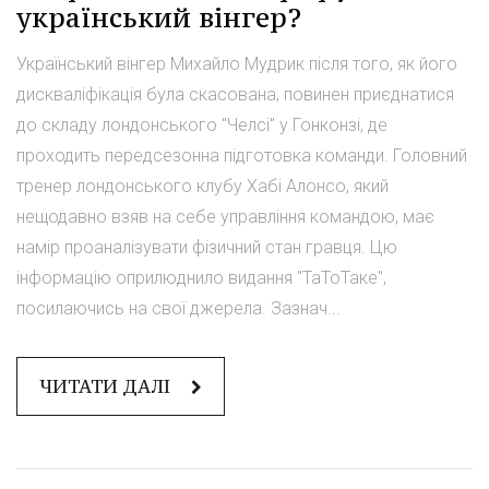
український вінгер?
Український вінгер Михайло Мудрик після того, як його
дискваліфікація була скасована, повинен приєднатися
до складу лондонського "Челсі" у Гонконзі, де
проходить передсезонна підготовка команди. Головний
тренер лондонського клубу Хабі Алонсо, який
нещодавно взяв на себе управління командою, має
намір проаналізувати фізичний стан гравця. Цю
інформацію оприлюднило видання "ТаТоТаке",
посилаючись на свої джерела. Зазнач...
ЧИТАТИ ДАЛІ