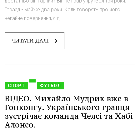
достатньо він гарний? Він не грав у футбол три роки.
Гаразд - майже два роки. Коли говорять про його
негайне повернення, я д...
ЧИТАТИ ДАЛІ
СПОРТ
ФУТБОЛ
ВІДЕО. Михайло Мудрик вже в
Гонконгу. Українського гравця
зустрічає команда Челсі та Хабі
Алонсо.