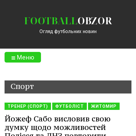
FOOTBALL
OBZOR
Огляд футбольних новин
Меню
Спорт
ТРЕНЕР (СПОРТ)
ФУТБОЛІСТ
ЖИТОМИР
Йожеф Сабо висловив свою
думку щодо можливостей
Полісся та ЛНЗ повторити