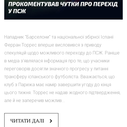
Нападник "Барселони" та національної збірної Іспанії
Ферран Торрес вперше висловився з приводу
спекуляцій щодо можливого переходу до ПСЖ. Раніше
в медіа з'являлася інформація про те, що учасники
переговорів досягли значного прогресу у питанні
трансферу іспанського футболіста. Вважається, що
клуб з Парижа має намір завершити угоду до кінця
цього тижня. Торрес не надав жодного підтвердження,
але й не заперечив можлив...
ЧИТАТИ ДАЛІ