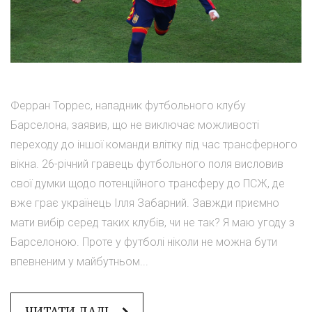
Ферран Торрес, нападник футбольного клубу
Барселона, заявив, що не виключає можливості
переходу до іншої команди влітку під час трансферного
вікна. 26-річний гравець футбольного поля висловив
свої думки щодо потенційного трансферу до ПСЖ, де
вже грає українець Ілля Забарний. Завжди приємно
мати вибір серед таких клубів, чи не так? Я маю угоду з
Барселоною. Проте у футболі ніколи не можна бути
впевненим у майбутньом...
ЧИТАТИ ДАЛІ