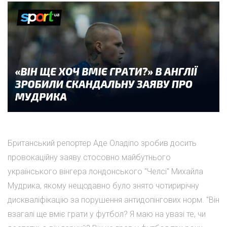
Британський репортер Аде Оладіпо зробив досить
провокаційну заяву стосовно майбутнього
українського вінгера лондонського "Челсі" Михайла
Мудрика, якому нещодавно було знято чотирирічну
дискваліфікацію за порушення антидопінгових норм. "Він
взагалі ще вміє грати у футбол? Я маю на увазі те, чи