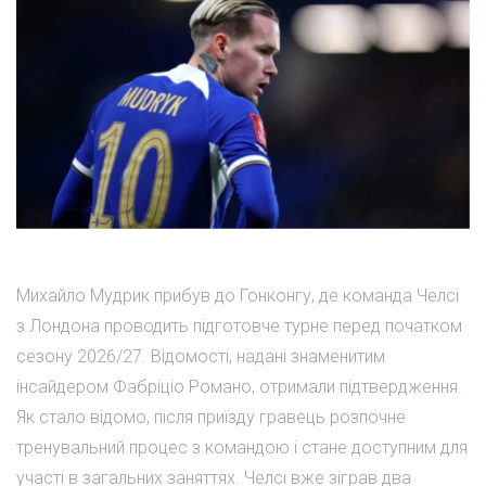
Михайло Мудрик прибув до Гонконгу, де команда Челсі
з Лондона проводить підготовче турне перед початком
сезону 2026/27. Відомості, надані знаменитим
інсайдером Фабріціо Романо, отримали підтвердження.
Як стало відомо, після приїзду гравець розпочне
тренувальний процес з командою і стане доступним для
участі в загальних заняттях. Челсі вже зіграв два