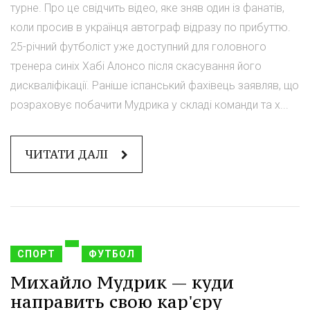
турне. Про це свідчить відео, яке зняв один із фанатів,
коли просив в українця автограф відразу по прибуттю.
25-річний футболіст уже доступний для головного
тренера синіх Хабі Алонсо після скасування його
дискваліфікації. Раніше іспанський фахівець заявляв, що
розраховує побачити Мудрика у складі команди та х...
ЧИТАТИ ДАЛІ
СПОРТ
ФУТБОЛ
Михайло Мудрик — куди
направить свою кар'єру