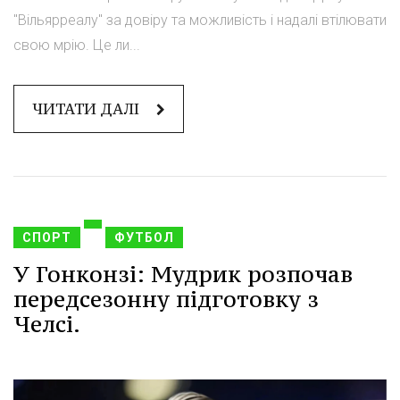
"Вільярреалу" за довіру та можливість і надалі втілювати
свою мрію. Це ли...
ЧИТАТИ ДАЛІ
СПОРТ
ФУТБОЛ
У Гонконзі: Мудрик розпочав
передсезонну підготовку з
Челсі.