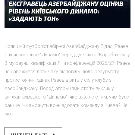
Колишній футболіст збірної Азербайджану Відаді Рзаєв
оцінив київське "Динамо" перед дуеллю з "Карабахом" у
3-му раунді кваліфікації Ліги конференцій 2026/27. Рзаєв
не наважився дати чітку відповідь щодо результату
протистояння, однак Рзаєв вірить у силу клубу з
Азербайджану. Перед агдамцями стоїть виклик у
вигляді київського "Динамо", яке вже не є тим, чим було
раніше. Чи зможуть вони здолати команду з Києва? Не
мо...