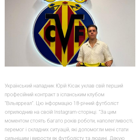
Український нападник Юрій Кісак уклав свій перший
професійний контракт з іспанським клубом
"Вільярреал". Цю інформацію 18-річний футболіст
оприлюднив на своїй Instagram-сторінці. "За цим
моментом стоять багато років роботи, наполегливості,
перемог і складних ситуацій, які допомогли мені стати
сильнішим і вирости як футболісту та людині. Дякую