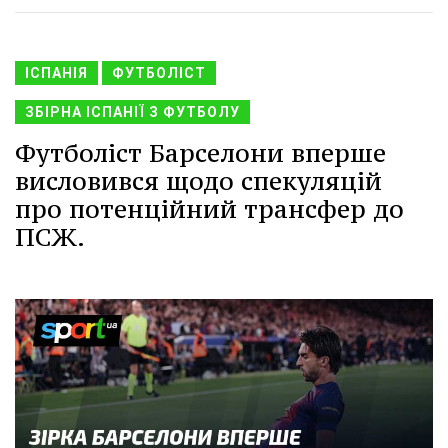
ІСПАНІЯ
ФУТБОЛІСТ
ЗБІРНА ІСПАНІЇ З ФУТБОЛУ
Футболіст Барселони вперше
висловився щодо спекуляцій
про потенційний трансфер до
ПСЖ.