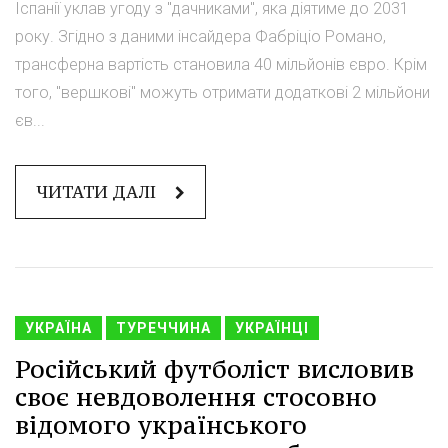
Іспанії уклав угоду з "дачниками", яка діятиме до 2031
року. Згідно з даними інсайдера Фабріціо Романо,
трансферна вартість становила 40 мільйонів євро. Крім
того, "вершкові" можуть отримати додаткові 2 мільйони
єв...
ЧИТАТИ ДАЛІ
УКРАЇНА
ТУРЕЧЧИНА
УКРАЇНЦІ
Російський футболіст висловив
своє невдоволення стосовно
відомого українського