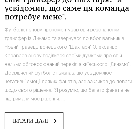
усвідомив, що саме ця команда
потребує мене".
Футболіст знову прокоментував свій резонансний
трансфер із Динамо та звернувся до вболівальників
Новий гравець донецького "Шахтаря" Олександр
Караваєв знову поділився своїми думками про свій
вельми обговорюваний перехід з київського "Динамо".
Досвідчений футболіст визнав, що усвідомлює
негативні емоції деяких фанатів, але закликав до поваги
щодо свого рішення. "Я розумію, що багато фанатів не
підтримали моє рішення. ...
ЧИТАТИ ДАЛІ