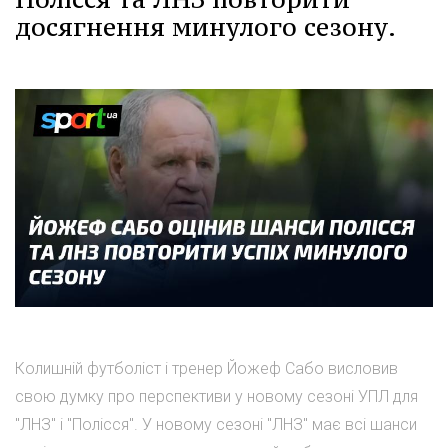
досягнення минулого сезону.
Колишній футболіст і тренер Йожеф Сабо висловив
свою думку про перспективи у новому сезоні УПЛ для
"ЛНЗ" і "Полісся". У новому сезоні "ЛНЗ" має всі шанси