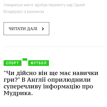
товариські матчі: здобув перемогу над Сідней
Вондерерс з рахунком ...
ЧИТАТИ ДАЛІ
СПОРТ
ФУТБОЛ
"Чи дійсно він ще має навички
гри?" В Англії оприлюднили
суперечливу інформацію про
Мудрика.