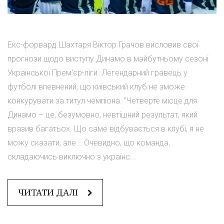
Екс-форвард Шахтаря Віктор Грачов висловив свої
прогнози щодо виступу Динамо в майбутньому сезоні
Української Прем'єр-ліги. Легендарний гравець у
футболі впевнений, що київський клуб не зможе
конкурувати за титул чемпіона. "Четверте місце для
Динамо – це, безумовно, невтішний результат, який
вразив багатьох. Що саме відбувається в клубі, я не
можу сказати, але... Очевидно, що команда,
складаючись виключно з українс...
ЧИТАТИ ДАЛІ