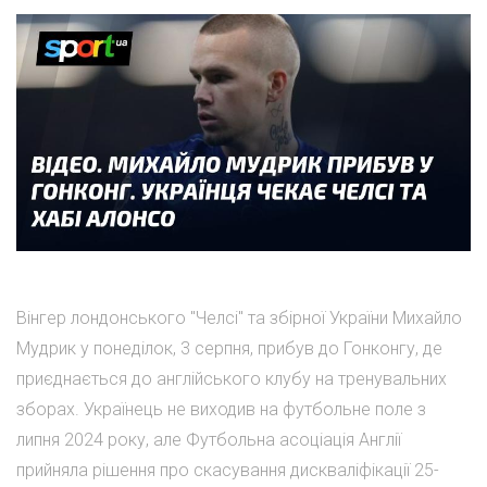
Вінгер лондонського "Челсі" та збірної України Михайло
Мудрик у понеділок, 3 серпня, прибув до Гонконгу, де
приєднається до англійського клубу на тренувальних
зборах. Українець не виходив на футбольне поле з
липня 2024 року, але Футбольна асоціація Англії
прийняла рішення про скасування дискваліфікації 25-