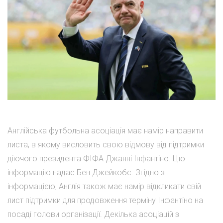
Англійська футбольна асоціація має намір направити
листа, в якому висловить свою відмову від підтримки
діючого президента ФІФА Джанні Інфантіно. Цю
інформацію надає Бен Джейкобс. Згідно з
інформацією, Англія також має намір відкликати свій
лист підтримки для продовження терміну Інфантіно на
посаді голови організації. Декілька асоціацій з