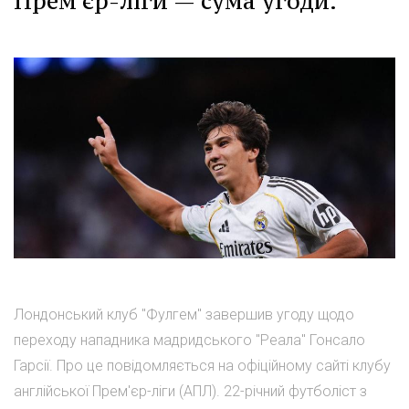
Прем'єр-ліги — сума угоди.
Лондонський клуб "Фулгем" завершив угоду щодо
переходу нападника мадридського "Реала" Гонсало
Гарсії. Про це повідомляється на офіційному сайті клубу
англійської Прем'єр-ліги (АПЛ). 22-річний футболіст з