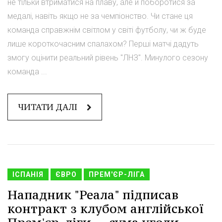
не тільки втриматися на плаву, але й поборотися за
медалі, навіть якщо не за чемпіонство. Чи стане ця
команда справжнім світлом у світі футболу, чи ж буде
лише короткочасним спалахом? Перші матчі дадуть
змогу оцінити реальний рівень "ЛНЗ". Минулого сезону
команда ...
ЧИТАТИ ДАЛІ
ІСПАНІЯ
ЄВРО
ПРЕМ'ЄР-ЛІГА
Нападник "Реала" підписав
контракт з клубом англійської