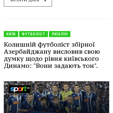
КИЇВ
ФУТБОЛІСТ
ЛЮБЛІН
Колишній футболіст збірної
Азербайджану висловив свою
думку щодо рівня київського
Динамо: "Вони задають тон".