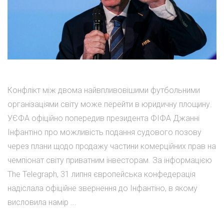
Конфлікт між двома найвпливовішими футбольними
організаціями світу може перейти в юридичну площину.
УЄФА офіційно попередив президента ФІФА Джанні
Інфантіно про можливість подання судового позову
через плани щодо продажу частини комерційних прав на
чемпіонат світу приватним інвесторам. За інформацією
The Telegraph, 31 липня європейська конфедерація
надіслала офіційне звернення до Інфантіно, в якому
висловила намір ...