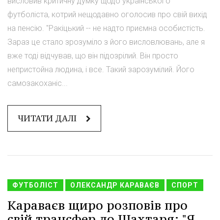
висловив критичну думку щодо українського
футболіста, котрий нещодавно оголосив про свій вихід
на пенсію. "Ракіцький -- не надто приємна особистість.
Зараз це стало зрозуміло з його висловлювань, але я
вже тоді відчував, що він підозрілий. Він просто
непристойна людина, і все. Такий зарозумілий. Його
самозакоханіс...
ЧИТАТИ ДАЛІ
ФУТБОЛІСТ
ОЛЕКСАНДР КАРАВАЄВ
СПОРТ
Караваєв щиро розповів про
свій трансфер до Шахтаря: "Я