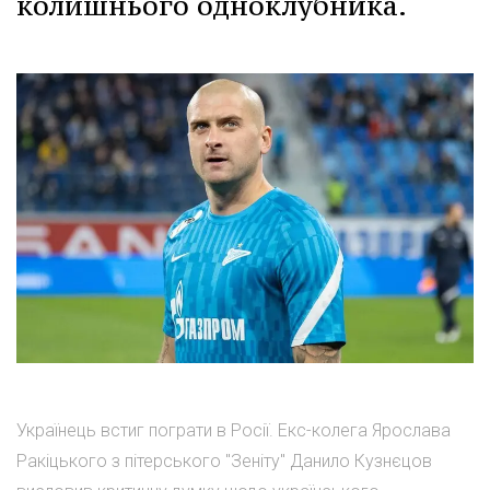
колишнього одноклубника.
Українець встиг пограти в Росії. Екс-колега Ярослава
Ракіцького з пітерського "Зеніту" Данило Кузнєцов