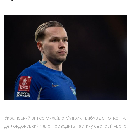
Український вінгер Михайло Мудрик прибув до Гонконгу,
де лондонський Челсі проводить частину свого літнього