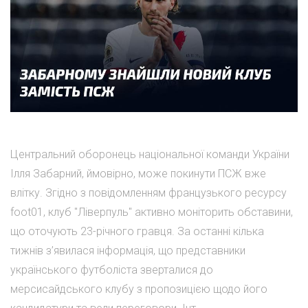
Центральний оборонець національної команди України
Ілля Забарний, ймовірно, може покинути ПСЖ вже
влітку. Згідно з повідомленням французького ресурсу
foot01, клуб "Ліверпуль" активно моніторить обставини,
що оточують 23-річного гравця. За останні кілька
тижнів з’явилася інформація, що представники
українського футболіста зверталися до
мерсисайдського клубу з пропозицією щодо його