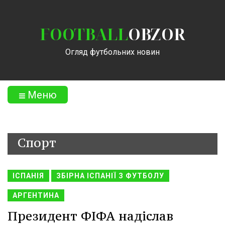
FOOTBALL
OBZOR
Огляд футбольних новин
Меню
Спорт
ІСПАНІЯ
ЗБІРНА ІСПАНІЇ З ФУТБОЛУ
АРГЕНТИНА
Президент ФІФА надіслав