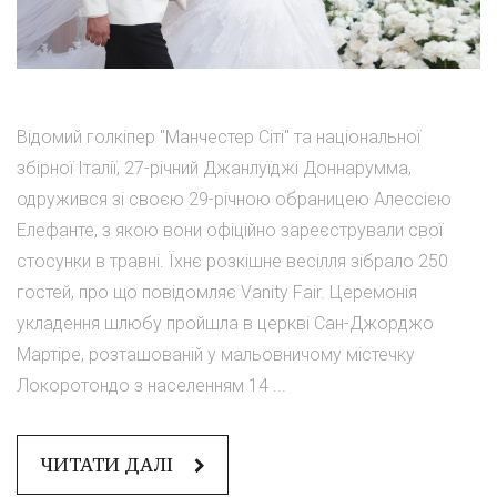
Відомий голкіпер "Манчестер Сіті" та національної
збірної Італії, 27-річний Джанлуїджі Доннарумма,
одружився зі своєю 29-річною обраницею Алессією
Елефанте, з якою вони офіційно зареєстрували свої
стосунки в травні. Їхнє розкішне весілля зібрало 250
гостей, про що повідомляє Vanity Fair. Церемонія
укладення шлюбу пройшла в церкві Сан-Джорджо
Мартіре, розташованій у мальовничому містечку
Локоротондо з населенням 14 ...
ЧИТАТИ ДАЛІ