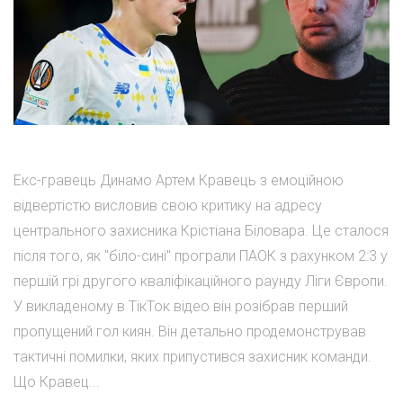
Екс-гравець Динамо Артем Кравець з емоційною
відвертістю висловив свою критику на адресу
центрального захисника Крістіана Біловара. Це сталося
після того, як "біло-сині" програли ПАОК з рахунком 2:3 у
першій грі другого кваліфікаційного раунду Ліги Європи.
У викладеному в ТікТок відео він розібрав перший
пропущений гол киян. Він детально продемонстрував
тактичні помилки, яких припустився захисник команди.
Що Кравец...