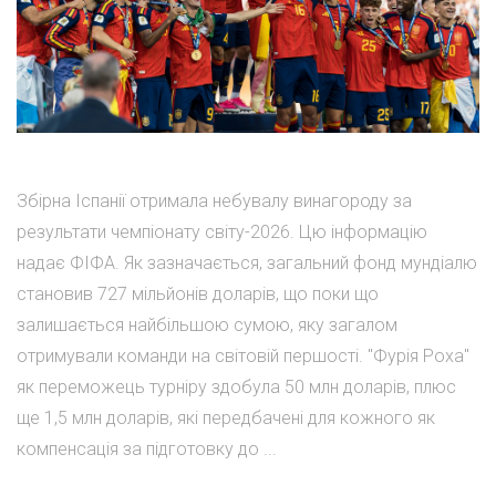
Збірна Іспанії отримала небувалу винагороду за
результати чемпіонату світу-2026. Цю інформацію
надає ФІФА. Як зазначається, загальний фонд мундіалю
становив 727 мільйонів доларів, що поки що
залишається найбільшою сумою, яку загалом
отримували команди на світовій першості. "Фурія Роха"
як переможець турніру здобула 50 млн доларів, плюс
ще 1,5 млн доларів, які передбачені для кожного як
компенсація за підготовку до ...