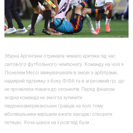
Збірна Аргентини отримала чимало критики під час
світового футбольного чемпіонату. Команду на чолі з
Ліонелем Мессі звинувачували в змові з арбітрами,
надмірній підтримці з боку ФІФА та в агресивній грі, що
не проявляла поваги до опонентів. Перед фіналом
жодна команда не змогла зупинити
південноамериканських гравців на полі, тому
вболівальники вирішили вжити заходів і створити
петицію. Хоча шанси на її розгляд були...