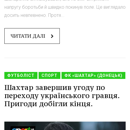
напругу боротьби й швидко покинув поле. Це виглядало
досить невпевнено. Протя...
ЧИТАТИ ДАЛІ
ФУТБОЛІСТ
СПОРТ
ФК «ШАХТАР» (ДОНЕЦЬК)
Шахтар завершив угоду по
переходу українського гравця.
Пригоди добігли кінця.