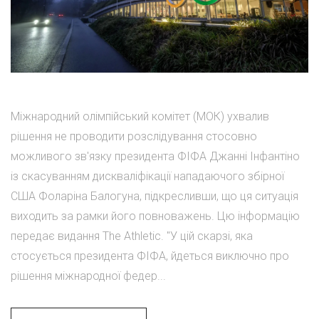
Міжнародний олімпійський комітет (МОК) ухвалив
рішення не проводити розслідування стосовно
можливого зв'язку президента ФІФА Джанні Інфантіно
із скасуванням дискваліфікації нападаючого збірної
США Фоларіна Балогуна, підкресливши, що ця ситуація
виходить за рамки його повноважень. Цю інформацію
передає видання The Athletic. "У цій скарзі, яка
стосується президента ФІФА, йдеться виключно про
рішення міжнародної федер...