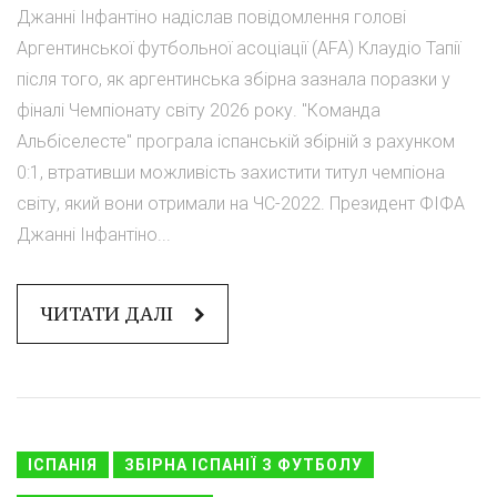
Джанні Інфантіно надіслав повідомлення голові
Аргентинської футбольної асоціації (AFA) Клаудіо Тапії
після того, як аргентинська збірна зазнала поразки у
фіналі Чемпіонату світу 2026 року. "Команда
Альбіселесте" програла іспанській збірній з рахунком
0:1, втративши можливість захистити титул чемпіона
світу, який вони отримали на ЧС-2022. Президент ФІФА
Джанні Інфантіно...
ЧИТАТИ ДАЛІ
ІСПАНІЯ
ЗБІРНА ІСПАНІЇ З ФУТБОЛУ