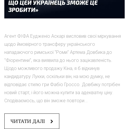
Агент ФІФА Еудженіо Аскарі висловив свої міркування
щодо ймовірного трансферу українського
нападаючого римської "Роми" Артема Довбика до
"Фіорентини", яка виявила до нього зацікавленість.
Щодо можливого продажу Кіна, я б відкинув
кандидатуру Лукки, оскільки він, на мою думку, не
відповідає стилю гри Фабіо Гроссо. Довбику потрібен
новий старт, і його можна купити за адекватну ціну.
Сподіваємось, що він зможе повтори...
ЧИТАТИ ДАЛІ