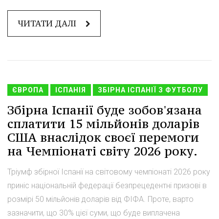
ЧИТАТИ ДАЛІ
ЄВРОПА
ІСПАНІЯ
ЗБІРНА ІСПАНІЇ З ФУТБОЛУ
Збірна Іспанії буде зобов'язана
сплатити 15 мільйонів доларів
США внаслідок своєї перемоги
на Чемпіонаті світу 2026 року.
Тріумф збірної Іспанії на світовому чемпіонаті 2026 року
приніс національній федерації безпрецедентні призові в
розмірі 50 мільйонів доларів від ФІФА. Проте, варто
зазначити, що 30% цієї суми, що буде виплачена