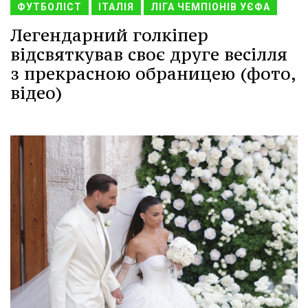
ФУТБОЛІСТ
ІТАЛІЯ
ЛІГА ЧЕМПІОНІВ УЄФА
Легендарний голкіпер
відсвяткував своє друге весілля
з прекрасною обраницею (фото,
відео)