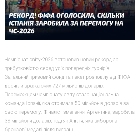
Чемпіонат світу-2026 встановив новий рекорд за
прибутковістю серед усіх попередніх турнірів.
Загальний призовий фонд та пакет розподілу від ФІФА
досягли вражаючих 727 мільйонів доларів.
Переможцем чемпіонату світу стала національна
команда Іспанії, яка отримала 50 мільйонів доларів за
свою перемогу. Фіналіст змагання, Аргентина, заробила
33 мільйони доларів, тоді як Англія, яка виборола
бронзові медалі після виграш...