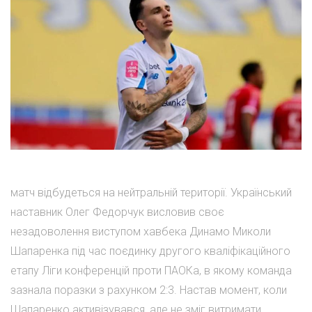
матч відбудеться на нейтральній території. Український
наставник Олег Федорчук висловив своє
незадоволення виступом хавбека Динамо Миколи
Шапаренка під час поєдинку другого кваліфікаційного
етапу Ліги конференцій проти ПАОКа, в якому команда
зазнала поразки з рахунком 2:3. Настав момент, коли
Шапаренко активізувався, але не зміг витримати