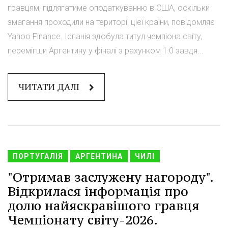
гравцям, підлягатиме оподаткуванню в США, оскільки
змагання проходили на території цієї країни, повідомляє
Yahoo Finance. Іспанія здобула титул чемпіона світу,
перемігши Аргентину у фіналі з рахунком 1:0 завдя...
ЧИТАТИ ДАЛІ
ПОРТУГАЛІЯ
АРГЕНТИНА
ЧИЛІ
"Отримав заслужену нагороду".
Відкрилася інформація про
долю найяскравішого гравця
Чемпіонату світу-2026.