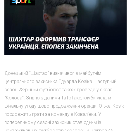
Донецький "Шахтар" визначився з майбутнім
центрального захисника Едуарда Козіка. Наступний
сезон 23-річний футболіст також проведе у складі
"Колоса". Згідно з даними ТаТоТаке, клуби уклали
фінальну угоду щодо продовження оренди. Отже, Козік
продовжить грати за команду з Ковалівки. У
попередньому сезоні захисник став одним із
найважливіших футболістів "Колоса". Він зіграв 45