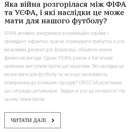
Яка війна розгорілася між ФІФА
та УЄФА, і які наслідки це може
мати для нашого футболу?
ФІФА активно занурилася в комерційні справи, і
президент Інфантіно прагне отримувати прибуток з усіх
можливих джерел для федерації, обіцяючи значні
фінансові вигоди. Однак УЄФА, разом з багатьма
країнами, виступили проти цієї ініціативи. Які наслідки це
може мати для футболу та чи існує можливість
повернення до колишніх підходів? OBOZ.UA розглянув
цю ситуацію детальніше. Звідки ж усе це почалося? На
цьому тижні прези...
ЧИТАТИ ДАЛІ