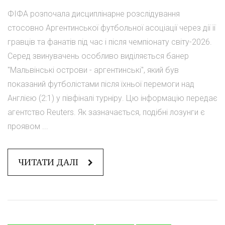
ФІФА розпочала дисциплінарне розслідування
стосовно Аргентинської футбольної асоціації через дії її
гравців та фанатів під час і після чемпіонату світу-2026.
Серед звинувачень особливо виділяється банер
"Мальвінські острови - аргентинські", який був
показаний футболістами після їхньої перемоги над
Англією (2:1) у півфіналі турніру. Цю інформацію передає
агентство Reuters. Як зазначається, подібні лозунги є
проявом ...
ЧИТАТИ ДАЛІ