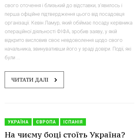
свого оточення і близький до відставки, з'явилось і
перша офіційне підтвердження цього від посадовця
організації. Кевін Ламур, який обіймає посаду керівника
операційної діяльності ФІФА, зробив заяву, у якій
відкрито висловив своє невдоволення щодо свого
начальника, звинувативши його у зраді довіри. Події, які
були ...
ЧИТАТИ ДАЛІ
УКРАЇНА
ЄВРОПА
ІСПАНІЯ
На чиєму боці стоїть Україна?