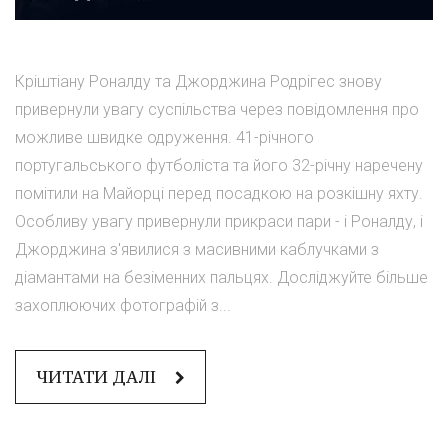
Кріштіану Роналду та Джорджина Родрігес знову
привернули увагу суспільства через повідомлення про
можливе швидке одруження. 41-річного
португальського футболіста та його 32-річну наречену
помітили на Майорці перед посадкою на розкішну яхту.
Особливу увагу привернули прикраси пари - і Роналду, і
Джорджина з'явилися з масивними каблучками з
діамантами на безіменних пальцях. Досліджуйте більше
захоплюючих фотографій з...
ЧИТАТИ ДАЛІ