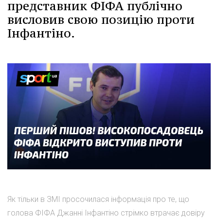
представник ФІФА публічно
висловив свою позицію проти
Інфантіно.
Як тільки в ЗМІ просочилася інформація про те, що
голова ФІФА Джанні Інфантіно стрімко втрачає довіру