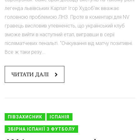
легенда львівських Карпат Ігор Худоб'як вважає
головною проблемою ЛНЗ. Проте в коментарі для NV
гравець висловив упевненість, що український клуб
зможе вийти в наступний етап, вигравши в серії
післяматчевих пенальті. "Очікування від матчу позитивні.
Все ж таки резу...
ЧИТАТИ ДАЛІ
ПІВЗАХИСНИК
ІСПАНІЯ
ЗБІРНА ІСПАНІЇ З ФУТБОЛУ