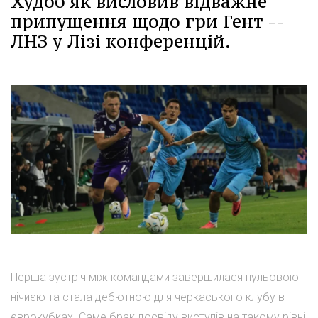
Худоб'як висловив відважне
припущення щодо гри Гент --
ЛНЗ у Лізі конференцій.
Перша зустріч між командами завершилася нульовою
нічиєю та стала дебютною для черкаського клубу в
єврокубках. Саме брак досвіду виступів на такому рівні