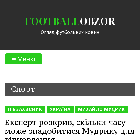
FOOTBALL
OBZOR
Огляд футбольних новин
Меню
Спорт
ПІВЗАХИСНИК
УКРАЇНА
МИХАЙЛО МУДРИК
Експерт розкрив, скільки часу
може знадобитися Мудрику для
відновлення.