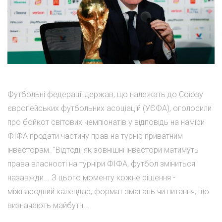
Футбольні федерації держав, що належать до Союзу
європейських футбольних асоціацій (УЄФА), оголосили
про бойкот світових чемпіонатів у відповідь на наміри
ФІФА продати частину прав на турнір приватним
інвесторам. "Відтоді, як зовнішні інвестори матимуть
права власності на турніри ФІФА, футбол зміниться
назавжди... З цього моменту кожне рішення -
міжнародний календар, формат змагань чи питання, що
визначають майбутн...