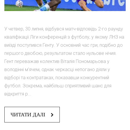
У четвер, 30 липня, відбувся матч-відповідь 2-го раунду
кваліфікації Ліги конференцій з футболу, у якому ЛНЗ на
виїзді поступився Генту. У основний час гри, подібно до
першого двобою, результатом стало нульове нічия.
Гент переважав колектив Віталія Пономарьова у
володінні м'ячем, однак черкасці непогано діяли у
відборі та контратаках, показавши конкурентний
футбол. Зокрема, найбільш сприятливий шанс для
відкриття р...
ЧИТАТИ ДАЛІ