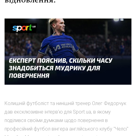
Колишній футболіст та нинішній тренер Олег Федорчук
дав ексклюзивне інтерв'ю для Sport.ua, в якому
поділився своїми думками щодо повернення в
професійний футбол вінгера англійського клубу "Челсі"