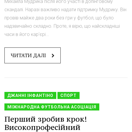
Михайла Мудрика після його участі в допінговому
скандалі. Наразі важливо надати підтримку Мудрику. Він
провів майже два роки без гри у футбол, що було
надзвичайно складно. Проте, я вірю, що найскладніші
часи в його кар'єрі...
ЧИТАТИ ДАЛІ
ДЖАННІ ІНФАНТІНО
СПОРТ
МІЖНАРОДНА ФУТБОЛЬНА АСОЦІАЦІЯ
Перший зробив крок!
Високопрофесійний