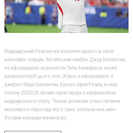
Мадридський Реал може втратити одного зі своїх
ключових гравців. Англійський хавбек Джуд Беллінгем,
за інформацією журналіста Пепе Альвареса, може
залишити клуб цього літа. Згідно з інформацією з
джерел, Марк Беллінгем, батько зірки Реала, в кінці
сезону 2025/26 провів переговори з керівництвом
мадридського клубу. Темою розмови стало питання
можливого переходу його сина, оскільки між ним і
босами команди виникли ро...