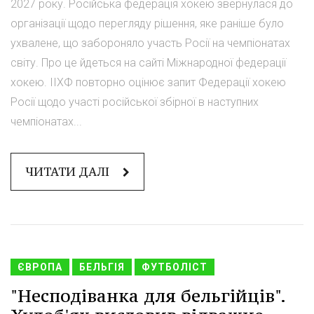
2027 року. Російська федерація хокею звернулася до
організації щодо перегляду рішення, яке раніше було
ухвалене, що забороняло участь Росії на чемпіонатах
світу. Про це йдеться на сайті Міжнародної федерації
хокею. ІІХФ повторно оцінює запит Федерації хокею
Росії щодо участі російської збірної в наступних
чемпіонатах...
ЧИТАТИ ДАЛІ
ЄВРОПА
БЕЛЬГІЯ
ФУТБОЛІСТ
"Несподіванка для бельгійців".