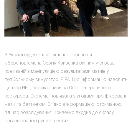
В Україні суд ухвалив рішення, визнавши
кіберспортсмена Сергія Кривенка винним у справі,
пов'язаній з маніпуляцією результатами матчів у
футбольному симуляторі FIFA. Цю інформацію наводить
Цензор.НЕТ, посилаючись на Офіс генерального
прокурора. Система, пов'язана з угодами про фіксовані
матчі та беттингом. Згідно з інформацією, отриманою
під час розслідування, Кривенко входив до складу
організованої групи з шести ч...