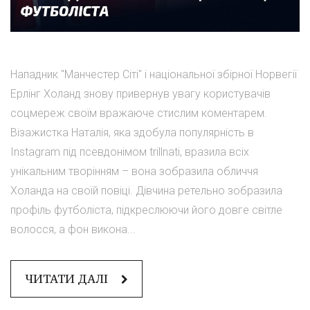
Нападник "Манчестер Сіті" і національної збірної Норвегії
Ерлінг Холанд знову привернув увагу користувачів
соцмереж своїм вражаюче стислим коментарем.
Візажистка Наталія, яка здобула популярність в
Instagram під псевдонімом trillnati, вразила всіх
унікальним творінням – вона зобразила обличчя
Холанда на своїй повіці. Дівчина ретельно зобразила
профіль футболіста, підкреслюючи його довге світле
волосся, а фон викона...
ЧИТАТИ ДАЛІ