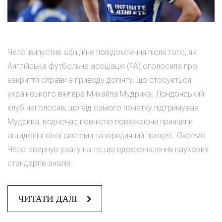
Челсі випустив офіційне повідомлення після того, як
Англійська футбольна асоціація (FA) оголосила про
закриття справи з приводу допінгу, що стосується
українського вінгера Михайла Мудрика. Лондонський
клуб наголосив, що від самого початку підтримував
Мудрика, водночас повністю поважаючи принципи
антидопінгової системи та юридичний процес. Окремо
Челсі звернув увагу на те, що вдосконалення наукових
стандартів аналіз...
ЧИТАТИ ДАЛІ