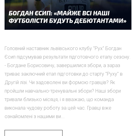
Головний наставник львівського клубу "Рух" Богдан
Єсип підсумував результати підготовчого етапу сезону.
- Богдане Борисовичу, завершилися збори, а зараз
триває заключний етап підготовки до старту "Руху" в
Другій лізі. Чи задоволені ви формою гравців? Як
пройшли навчально-тренувальні збори? Наші збори
тривали близько місяця, і я вважаю, що команда
виконала чудову роботу за цей час. Гравці вже
ознайомлені з нашими ви...