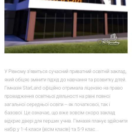
У Рівному з'явиться сучасний приватний освітній заклад,
який обіцяє змінити підхід до навчання та розвитку дітей.
Гімназія StarLand офіційно отримала ліцензію на право
провадження освітньої діяльності на рівні повної
загальної середньої освіти -- як початкової, так і
базової. Це означає, що вже зовсім скоро заклад
відкриє двері для перших учнів. Гімназія планує здійснити
набір у 1-4 класи (вісім класів) та 5-9 клас...