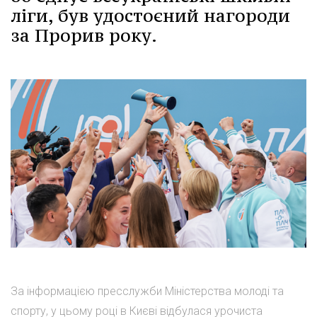
ліги, був удостоєний нагороди
за Прорив року.
За інформацією пресслужби Міністерства молоді та
спорту, у цьому році в Києві відбулася урочиста