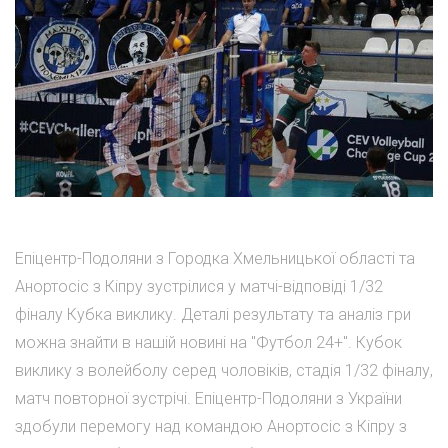
Епіцентр-Подоляни з Городка Хмельницької області та
Анортосіс з Кіпру зустрілися у матчі-відповіді 1/32
фіналу Кубка виклику. Деталі результату та аналіз гри
можна знайти в нашій новині на "Футбол 24+". Кубок
виклику з волейболу серед чоловіків, стадія 1/32 фіналу,
матч повторної зустрічі. Епіцентр-Подоляни з України
здобули перемогу над командою Анортосіс з Кіпру з