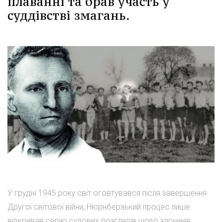
плаванні та брав участь у
суддівстві змагань.
У грудні 1945 року світ оговтувався після завершення
Другої світової війни, Нюрнберзький процес лише
відкривав серію судових розглядів щодо злочинів