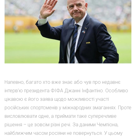
Напевно, багато хто вже знає або чув про недавнє
інтерв'ю президента ФІФА Джанні Інфантіно. Особливо
цікавою є його заява щодо можливості участі
російських спортсменів у міжнародних змаганнях. Проте
висловлювати одне, а приймати таке суперечливе
рішення – це зовсім різні речі. За даними Чемпіона,
найближчим часом росіяни не повернуться. У цьому