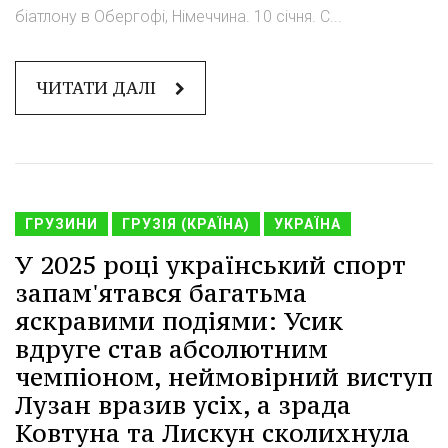
біатлону в Обергофі, Німеччина. 10 січня. С...
ЧИТАТИ ДАЛІ
ГРУЗИНИ
ГРУЗІЯ (КРАЇНА)
УКРАЇНА
У 2025 році український спорт
запам'ятався багатьма
яскравими подіями: Усик
вдруге став абсолютним
чемпіоном, неймовірний виступ
Лузан вразив усіх, а зрада
Ковтуна та Лискун сколихнула