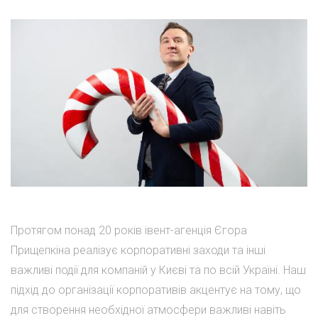
Протягом понад 20 років івент-агенція Єгора
Прищепкіна реалізує корпоративні заходи та інші
важливі події для компаній у Києві та по всій Україні. Наш
підхід до організації корпоративів акцентує на тому, що
для створення необхідної атмосфери важливі навіть