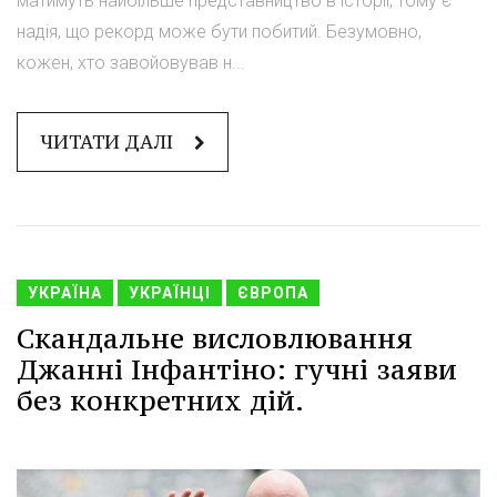
матимуть найбільше представництво в історії, тому є
надія, що рекорд може бути побитий. Безумовно,
кожен, хто завойовував н...
ЧИТАТИ ДАЛІ
УКРАЇНА
УКРАЇНЦІ
ЄВРОПА
Скандальне висловлювання
Джанні Інфантіно: гучні заяви
без конкретних дій.