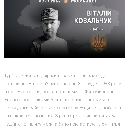
Турботливий тато, вірний товариш і підтримка для
товаришів. Віталій з'явився на світ 31 грудня 1983 року
в селі Висока Піч, розташованому на Житомирщині.
Згідно з розповідями близьких, саме в цьому місці
формувалися його риси характеру — щирість, доброта
та відкритість до інших. З ранніх років він вирізнявся
надійністю, на яку можна було покластися. Племінниця