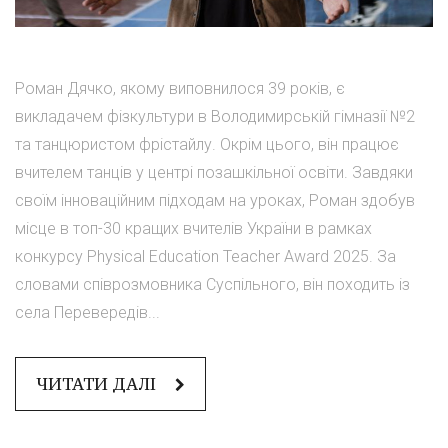
Роман Дячко, якому виповнилося 39 років, є
викладачем фізкультури в Володимирській гімназії №2
та танцюристом фрістайлу. Окрім цього, він працює
вчителем танців у центрі позашкільної освіти. Завдяки
своїм інноваційним підходам на уроках, Роман здобув
місце в топ-30 кращих вчителів України в рамках
конкурсу Physical Education Teacher Award 2025. За
словами співрозмовника Суспільного, він походить із
села Перевередів...
ЧИТАТИ ДАЛІ