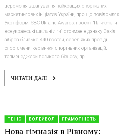
церемонія вшанування найкращих спортивних
маркетингових ініціатив України, про що повідомляє
Укрінформ. SBC Ukraine Awards: проєкт "Пліч-о-пліч
всеукраїнські шкільні ліги" отримав відзнаку Захід
зібрав близько 440 гостей, серед яких провідні
спортсмени, керівники спортивних організацій,
топменеджери великого бізнесу, пр...
ЧИТАТИ ДАЛІ
ТЕНІС
ВОЛЕЙБОЛ
ГРАМОТНІСТЬ
Нова гімназія в Рівному: