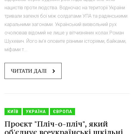
нацистів проти людства. Водночас на території України
тривали запеклі бої між солдатами УПА та радянськими
каральними загонами. Український визвольний рух
очолював відомий не лише у вітчизняних колах Роман
Шухевич. Його ім'я оповите різними історіями, байками,
міфами т...
ЧИТАТИ ДАЛІ
КИЇВ
УКРАЇНА
ЄВРОПА
Проєкт "Пліч-о-пліч", який
об'єднує всеукраїнські шкільні