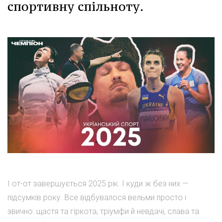
спортивну спільноту.
І от-от завершується 2025 рік. І куди ж без них —
підсумків року. Все відбувалося вельми просто і
звично: щастя та гіркота, тріумфи й невдачі, слава та