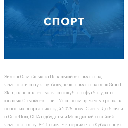
Зимові Олімпійські та Паралімпійські змагання,
чемпіонати світу з футболу, тенісні змагання серії Grand
Slam, завершальні матчі єврокубків з футболу, літні
юнацькі Олімпійські ігри... Укрінформ презентує розклад
основних спортивних подій 2026 року. Січень. До 5 січня
в Сент-Полі, США відбудеться Молодіжний хокейний
чемпіонат світу. 8-11 січня. Четвертий етап Кубка світу з