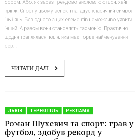
сором. Або, як зараз трендово висловлюються, хайп і
крінж. Спорт у цьому аспекті нагадує класичний символ
інь і янь. Без одного з цих елементів неможливо уявити
інший. А разом вони становлять гармонію. Практично
щодня траплялася подія, яка має горде найменування
сер...
ЧИТАТИ ДАЛІ
ЛЬВІВ
ТЕРНОПІЛЬ
РЕКЛАМА
Роман Шухевич та спорт: грав у
футбол, здобув рекорд у