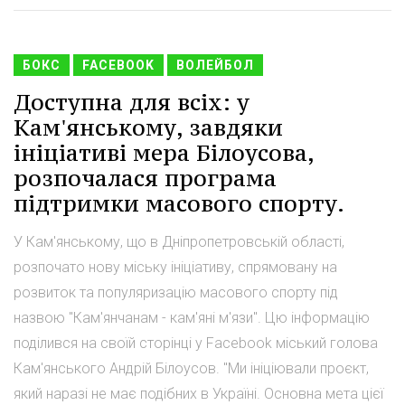
БОКС
FACEBOOK
ВОЛЕЙБОЛ
Доступна для всіх: у
Кам'янському, завдяки
ініціативі мера Білоусова,
розпочалася програма
підтримки масового спорту.
У Кам'янському, що в Дніпропетровській області,
розпочато нову міську ініціативу, спрямовану на
розвиток та популяризацію масового спорту під
назвою "Кам'янчанам - кам'яні м'язи". Цю інформацію
поділився на своїй сторінці у Facebook міський голова
Кам'янського Андрій Білоусов. "Ми ініціювали проєкт,
який наразі не має подібних в Україні. Основна мета цієї