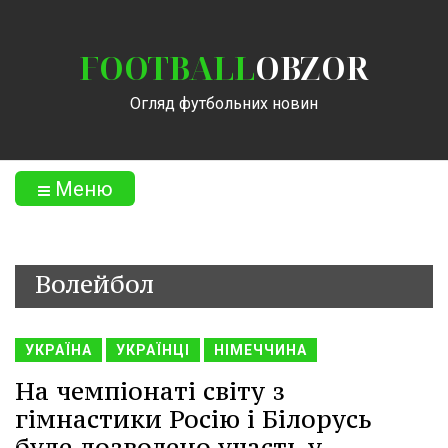
FOOTBALL
OBZOR
Огляд футбольних новин
Меню
Волейбол
УКРАЇНА
УКРАЇНЦІ
НІМЕЧЧИНА
На чемпіонаті світу з
гімнастики Росію і Білорусь
буде дозволено участь у