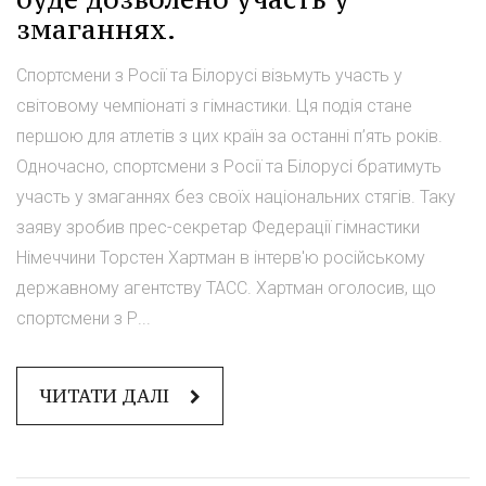
змаганнях.
Спортсмени з Росії та Білорусі візьмуть участь у
світовому чемпіонаті з гімнастики. Ця подія стане
першою для атлетів з цих країн за останні п’ять років.
Одночасно, спортсмени з Росії та Білорусі братимуть
участь у змаганнях без своїх національних стягів. Таку
заяву зробив прес-секретар Федерації гімнастики
Німеччини Торстен Хартман в інтерв'ю російському
державному агентству ТАСС. Хартман оголосив, що
спортсмени з Р...
ЧИТАТИ ДАЛІ