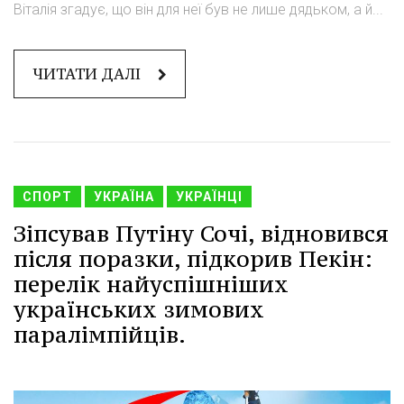
Віталія згадує, що він для неї був не лише дядьком, а й...
ЧИТАТИ ДАЛІ
СПОРТ
УКРАЇНА
УКРАЇНЦІ
Зіпсував Путіну Сочі, відновився
після поразки, підкорив Пекін:
перелік найуспішніших
українських зимових
паралімпійців.