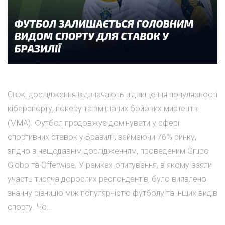
Свіжі дослідження відзначають підвищення популярності
кіберспорту, покеру та змішаних бойових мистецтв
(ММА). Футбол продовжує домінувати у сфері
спортивних ставок у Бразилії, займаючи 76% ринку,
згідно з нещодавнім дослідженням, проведеним Grupo
Globo та Offerwise. У рамках опитування, в якому взяли
участь тисяча дорослих респондентів, було виявлено
значну різницю між популярністю футболу та інших видів
спорту. Чо...