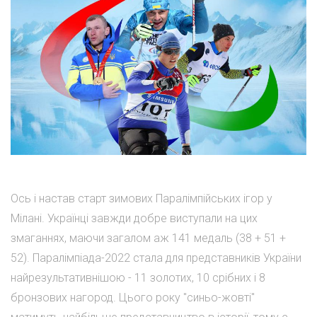
Ось і настав старт зимових Паралімпійських ігор у
Мілані. Українці завжди добре виступали на цих
змаганнях, маючи загалом аж 141 медаль (38 + 51 +
52). Паралімпіада-2022 стала для представників України
найрезультативнішою - 11 золотих, 10 срібних і 8
бронзових нагород. Цього року "синьо-жовті"