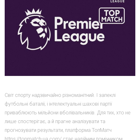
Світ спорту надзвичайно різноманітний. І запеклі
футбольні баталії, і інтелектуальні шахові партії
приваблюють мільйони вболівальників. Для тих, хто не
лише спостерігає, а й прагне аналізувати та
прогнозувати результати, платформа ТопМатч
https://topmatch-ua.com/ стає надійним помічником.