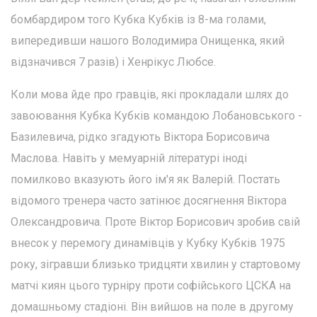
бомбардиром того Кубка Кубків із 8-ма голами,
випередивши нашого Володимира Онищенка, який
відзначився 7 разів) і Хенрікус Любсе.
Коли мова йде про гравців, які прокладали шлях до
завоювання Кубка Кубків командою Лобановського -
Базилевича, рідко згадують Віктора Борисовича
Маслова. Навіть у мемуарній літературі іноді
помилково вказують його ім'я як Валерій. Постать
відомого тренера часто затінює досягнення Віктора
Олександровича. Проте Віктор Борисович зробив свій
внесок у перемогу динамівців у Кубку Кубків 1975
року, зігравши близько тридцяти хвилин у стартовому
матчі киян цього турніру проти софійського ЦСКА на
домашньому стадіоні. Він вийшов на поле в другому