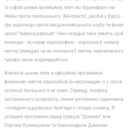
із софійськими армійцями, матч во Франкфурті-на-
Майні проти тамтешнього "Айнтрахта", двобій у Бурсі,
гру-відповідь проти західнонімецького клубу та фінал
проти "Ференцвароша". Нині складно таке уявити, щоб
команда - володар євротрофею - відіграла б чималу
частку (заледве чи не половину!) матчів переможного
турніру лише водинадцятьох.
Аналогів цьому ляпу в офіційних програмках
фінальних матчів єврокубків (а нагромадив їх у своїй
колекції багацько) я не знаю. Справді, посеред
центрального розвороту, поміж рекламою годинників
і складом суддівської бригади є склади команд. Й
укладачі програмки серед гравців "Динамо" між
Сергієм Кузнецовим та Олександром Даміним