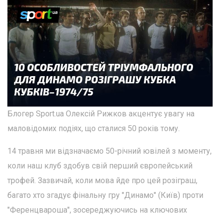
Блогер Sport.ua Олексій Рижков акцентує увагу на
маловідомих подіях, що сталися 50 років тому.
14 травня ми відзначаємо 50-річний ювілей з моменту,
коли наш клуб здобув свій перший європейський
трофей. Зазвичай, коли мова йде про цей розіграш,
багато хто згадує фінальну гру "Динамо" (Київ) проти
"Ференцвароша", зосереджуючись на ключових