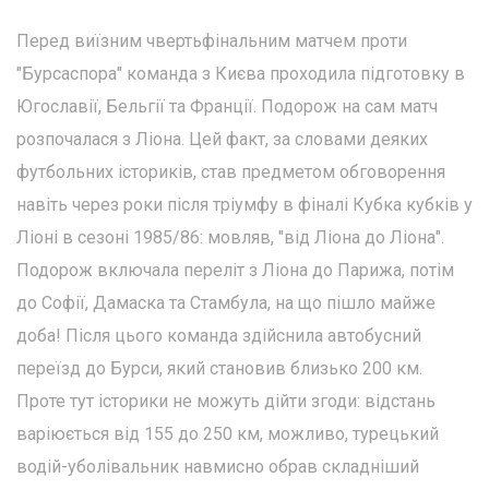
Перед виїзним чвертьфінальним матчем проти
"Бурсаспора" команда з Києва проходила підготовку в
Югославії, Бельгії та Франції. Подорож на сам матч
розпочалася з Ліона. Цей факт, за словами деяких
футбольних істориків, став предметом обговорення
навіть через роки після тріумфу в фіналі Кубка кубків у
Ліоні в сезоні 1985/86: мовляв, "від Ліона до Ліона".
Подорож включала переліт з Ліона до Парижа, потім
до Софії, Дамаска та Стамбула, на що пішло майже
доба! Після цього команда здійснила автобусний
переїзд до Бурси, який становив близько 200 км.
Проте тут історики не можуть дійти згоди: відстань
варіюється від 155 до 250 км, можливо, турецький
водій-уболівальник навмисно обрав складніший