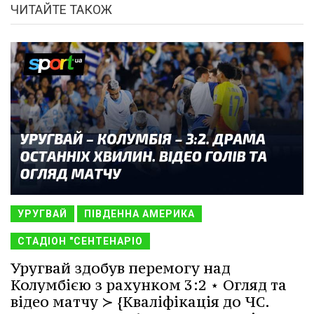
ЧИТАЙТЕ ТАКОЖ
УРУГВАЙ
ПІВДЕННА АМЕРИКА
СТАДІОН "СЕНТЕНАРІО
Уругвай здобув перемогу над
Колумбією з рахунком 3:2 ⋆ Огляд та
відео матчу ≻ {Кваліфікація до ЧС.