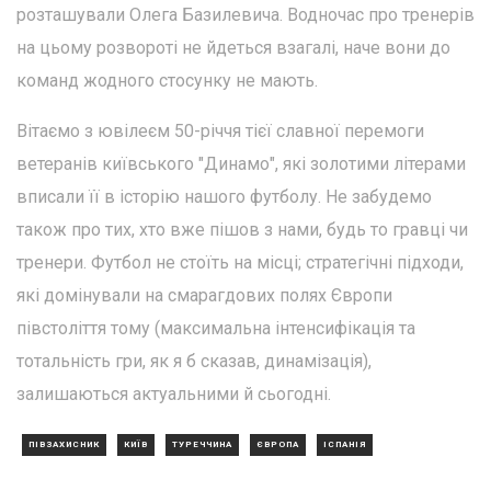
розташували Олега Базилевича. Водночас про тренерів
на цьому розвороті не йдеться взагалі, наче вони до
команд жодного стосунку не мають.
Вітаємо з ювілеєм 50-річчя тієї славної перемоги
ветеранів київського "Динамо", які золотими літерами
вписали її в історію нашого футболу. Не забудемо
також про тих, хто вже пішов з нами, будь то гравці чи
тренери. Футбол не стоїть на місці; стратегічні підходи,
які домінували на смарагдових полях Європи
півстоліття тому (максимальна інтенсифікація та
тотальність гри, як я б сказав, динамізація),
залишаються актуальними й сьогодні.
ПІВЗАХИСНИК
КИЇВ
ТУРЕЧЧИНА
ЄВРОПА
ІСПАНІЯ