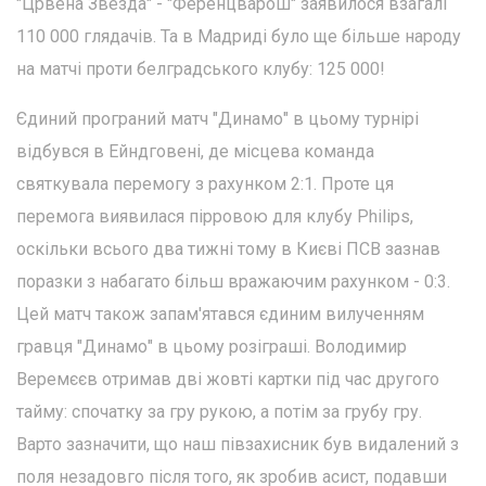
"Црвена Звезда" - "Ференцварош" заявилося взагалі
110 000 глядачів. Та в Мадриді було ще більше народу
на матчі проти белградського клубу: 125 000!
Єдиний програний матч "Динамо" в цьому турнірі
відбувся в Ейндговені, де місцева команда
святкувала перемогу з рахунком 2:1. Проте ця
перемога виявилася пірровою для клубу Philips,
оскільки всього два тижні тому в Києві ПСВ зазнав
поразки з набагато більш вражаючим рахунком - 0:3.
Цей матч також запам'ятався єдиним вилученням
гравця "Динамо" в цьому розіграші. Володимир
Веремєєв отримав дві жовті картки під час другого
тайму: спочатку за гру рукою, а потім за грубу гру.
Варто зазначити, що наш півзахисник був видалений з
поля незадовго після того, як зробив асист, подавши