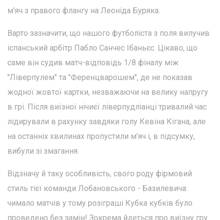
м'яч з правого флангу на Леоніда Буряка.
Варто зазначити, що нашого футболіста з поля вилучив
іспанський арбітр Пабло Санчес Ібаньєс. Цікаво, що
саме він судив матч-відповідь 1/8 фіналу між
"Ліверпулем" та "Ференцварошем", де не показав
жодної жовтої картки, незважаючи на велику напругу
в грі. Після виїзної нічиєї ліверпудліанці тривалий час
лідирували в рахунку завдяки голу Кевіна Кігана, але
на останніх хвилинах пропустили м’яч і, в підсумку,
вибули зі змагання.
Відзначу й таку особливість, свого роду фірмовий
стиль тієї команди Лобановського - Базилевича:
чимало матчів у тому розіграші Кубка кубків було
проведено без замін! Зокрема йдеться про виїзну гру