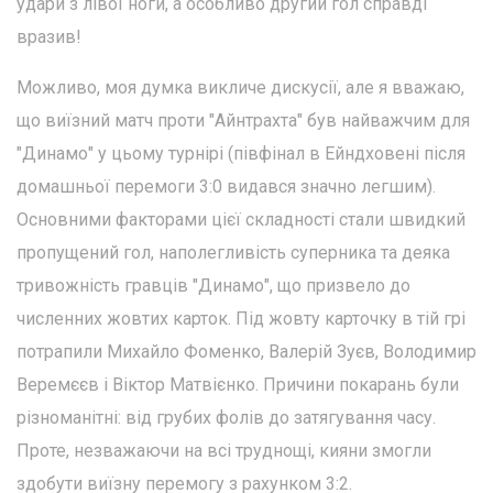
удари з лівої ноги, а особливо другий гол справді
вразив!
Можливо, моя думка викличе дискусії, але я вважаю,
що виїзний матч проти "Айнтрахта" був найважчим для
"Динамо" у цьому турнірі (півфінал в Ейндховені після
домашньої перемоги 3:0 видався значно легшим).
Основними факторами цієї складності стали швидкий
пропущений гол, наполегливість суперника та деяка
тривожність гравців "Динамо", що призвело до
численних жовтих карток. Під жовту карточку в тій грі
потрапили Михайло Фоменко, Валерій Зуєв, Володимир
Веремєєв і Віктор Матвієнко. Причини покарань були
різноманітні: від грубих фолів до затягування часу.
Проте, незважаючи на всі труднощі, кияни змогли
здобути виїзну перемогу з рахунком 3:2.