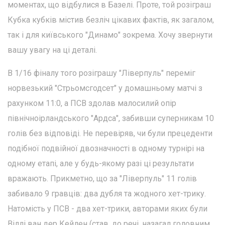
моментах, що відбулися в Базелі. Проте, той розіграш
Кубка кубків містив безліч цікавих фактів, як загалом,
так і для київського "Динамо" зокрема. Хочу звернути
вашу увагу на ці деталі.
В 1/16 фіналу того розіграшу "Ліверпуль" переміг
норвезький "Стрьомсгодсет" у домашньому матчі з
рахунком 11:0, а ПСВ здолав малосилий опір
північноірландського "Ардса", забивши суперникам 10
голів без відповіді. Не перевіряв, чи були прецеденти
подібної подвійної двозначності в одному турнірі на
одному етапі, але у будь-якому разі ці результати
вражають. Прикметно, що за "Ліверпуль" 11 голів
забивало 9 гравців: два дубля та жодного хет-трику.
Натомість у ПСВ - два хет-трики, авторами яких були
Віллі ван дер Кейлен (став, до речі, назагал головним