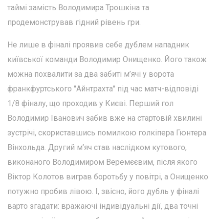
таймі замість Володимира Трошкіна та
продемонстрував гідний рівень гри.
Не лише в фіналі проявив себе дублем нападник
київської команди Володимир Онищенко. Його також
можна похвалити за два забиті м’ячі у ворота
франкфуртського "Айнтрахта" під час матч-відповіді
1/8 фіналу, що проходив у Києві. Перший гол
Володимир Іванович забив вже на стартовій хвилині
зустрічі, скориставшись помилкою голкіпера Гюнтера
Вінхольда. Другий м’яч став наслідком кутового,
виконаного Володимиром Веремєєвим, після якого
Віктор Колотов виграв боротьбу у повітрі, а Онищенко
потужно пробив лівою. І, звісно, його дубль у фіналі
варто згадати: вражаючі індивідуальні дії, два точні