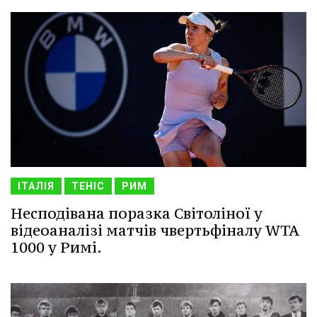
ІТАЛІЯ
ТЕНІС
РИМ
Несподівана поразка Світоліної у
відеоаналізі матчів чвертьфіналу WTA
1000 у Римі.