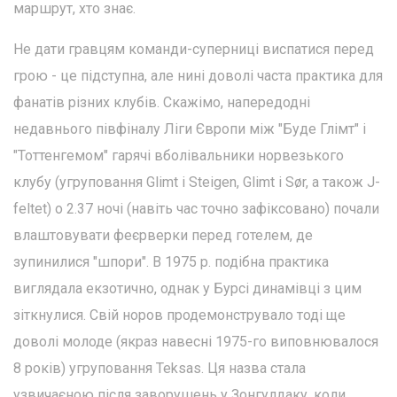
маршрут, хто знає.
Не дати гравцям команди-суперниці виспатися перед
грою - це підступна, але нині доволі часта практика для
фанатів різних клубів. Скажімо, напередодні
недавнього півфіналу Ліги Європи між "Буде Глімт" і
"Тоттенгемом" гарячі вболівальники норвезького
клубу (угруповання Glimt i Steigen, Glimt i Sør, а також J-
feltet) о 2.37 ночі (навіть час точно зафіксовано) почали
влаштовувати феєрверки перед готелем, де
зупинилися "шпори". В 1975 р. подібна практика
виглядала екзотично, однак у Бурсі динамівці з цим
зіткнулися. Свій норов продемонструвало тоді ще
доволі молоде (якраз навесні 1975-го виповнювалося
8 років) угруповання Teksas. Ця назва стала
узвичаєною після заворушень у Зонгулдаку, коли