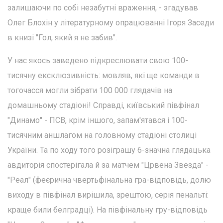
залишаючи по собі незабутні враження, - згадував
Олег Блохін у літературному опрацюванні Ігоря Заседи
в книзі "Гол, який я не забив".
У нас якось заведено підкреслювати свою 100-
тисячну ексклюзивність: мовляв, які ще команди в
тогочасся могли зібрати 100 000 глядачів на
домашньому стадіоні! Справді, київський півфінал
"Динамо" - ПСВ, крім іншого, запам'ятався і 100-
тисячним аншлагом на головному стадіоні столиці
України. Та по ходу того розіграшу 6-значна глядацька
авдиторія спостерігала й за матчем "Црвена Звезда" -
"Реал" (феєрична чвертьфінальна гра-відповідь, долю
виходу в півфінал вирішила, зрештою, серія пенальті:
краще били белградці). На півфінальну гру-відповідь