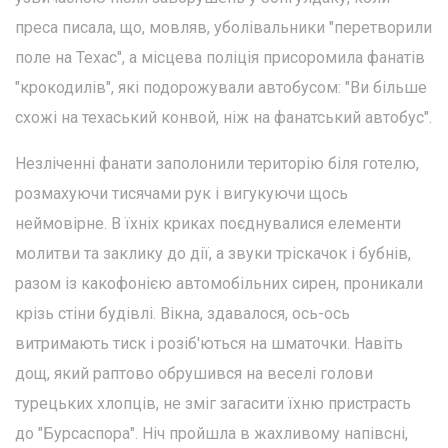
преса писала, що, мовляв, уболівальники "перетворили
поле на Техас", а місцева поліція присоромила фанатів
"крокодилів", які подорожували автобусом: "Ви більше
схожі на техаський конвой, ніж на фанатський автобус".
Незліченні фанати заполонили територію біля готелю,
розмахуючи тисячами рук і вигукуючи щось
неймовірне. В їхніх криках поєднувалися елементи
молитви та заклику до дії, а звуки тріскачок і бубнів,
разом із какофонією автомобільних сирен, проникали
крізь стіни будівлі. Вікна, здавалося, ось-ось
витримають тиск і розіб'ються на шматочки. Навіть
дощ, який раптово обрушився на веселі голови
турецьких хлопців, не зміг загасити їхню пристрасть
до "Бурсаспора". Ніч пройшла в жахливому напівсні,