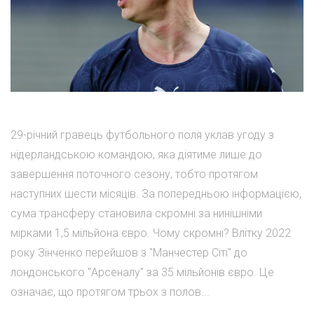
29-річний гравець футбольного поля уклав угоду з
нідерландською командою, яка діятиме лише до
завершення поточного сезону, тобто протягом
наступних шести місяців. За попередньою інформацією,
сума трансферу становила скромні за нинішніми
мірками 1,5 мільйона євро. Чому скромні? Влітку 2022
року Зінченко перейшов з "Манчестер Сіті" до
лондонського "Арсеналу" за 35 мільйонів євро. Це
означає, що протягом трьох з полов...