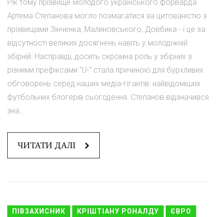
Рік тому прізвище молодого українського форварда
Артема Степанова могло позмагатися за цитованістю з
прізвищами Зінченка, Малиновського, Довбика - і це за
відсутності великих досягнень навіть у молодіжній
збірній. Насправді, досить скромна роль у збірних з
різними префіксами "U-" стала причиною для бурхливих
обговорень серед наших медіа-гігантів: найвідоміших
футбольних блогерів сьогодення. Степанов відзначився
зна...
ЧИТАТИ ДАЛІ
ПІВЗАХИСНИК
КРІШТІАНУ РОНАЛДУ
ЄВРО