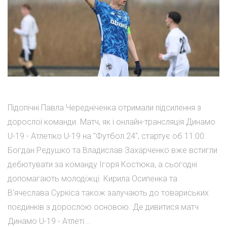
Підопічні Павла Чередніченка отримали підсилення з
дорослої команди. Матч, як і онлайн-трансляція Динамо
U-19 - Атлетіко U-19 на "Футбол 24", стартує об 11:00.
Богдан Редушко та Владислав Захарченко вже встигли
дебютувати за команду Ігоря Костюка, а сьогодні
допомагають молодіжці. Кирила Осипенка та
В'ячеслава Суркіса також залучають до товариських
поєдинків з дорослою основою. Де дивитися матч
Динамо U-19 - Атлеті...