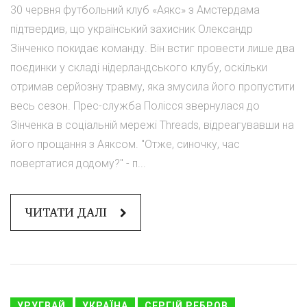
30 червня футбольний клуб «Аякс» з Амстердама
підтвердив, що український захисник Олександр
Зінченко покидає команду. Він встиг провести лише два
поєдинки у складі нідерландського клубу, оскільки
отримав серйозну травму, яка змусила його пропустити
весь сезон. Прес-служба Полісся звернулася до
Зінченка в соціальній мережі Threads, відреагувавши на
його прощання з Аяксом. "Отже, синочку, час
повертатися додому?" - п...
ЧИТАТИ ДАЛІ
УРУГВАЙ
УКРАЇНА
СЕРГІЙ РЕБРОВ