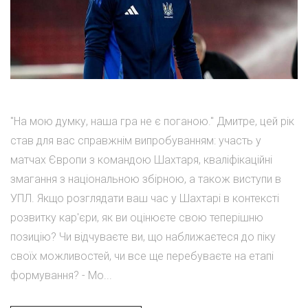
"На мою думку, наша гра не є поганою." Дмитре, цей рік
став для вас справжнім випробуванням: участь у
матчах Європи з командою Шахтаря, кваліфікаційні
змагання з національною збірною, а також виступи в
УПЛ. Якщо розглядати ваш час у Шахтарі в контексті
розвитку кар'єри, як ви оцінюєте свою теперішню
позицію? Чи відчуваєте ви, що наближаєтеся до піку
своїх можливостей, чи все ще перебуваєте на етапі
формування? - Мо...