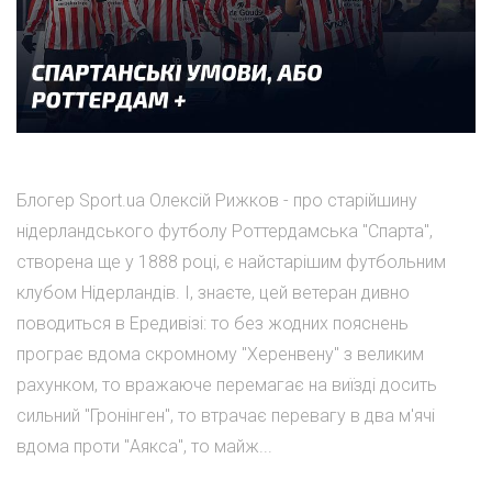
Блогер Sport.ua Олексій Рижков - про старійшину
нідерландського футболу Роттердамська "Спарта",
створена ще у 1888 році, є найстарішим футбольним
клубом Нідерландів. І, знаєте, цей ветеран дивно
поводиться в Ередивізі: то без жодних пояснень
програє вдома скромному "Херенвену" з великим
рахунком, то вражаюче перемагає на виїзді досить
сильний "Гронінген", то втрачає перевагу в два м'ячі
вдома проти "Аякса", то майж...