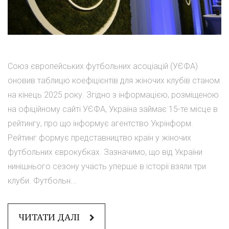
Союз європейських футбольних асоціацій (УЄФА)
оновив таблицю коефіцієнтів для жіночих клубів станом
на кінець 2025 року. Згідно з інформацією, розміщеною
на офіційному сайті УЄФА, Україна займає 15-те місце в
рейтингу, про що інформує агентство Укрінформ.
Рейтинг формує представництво країн у жіночих
футбольних єврокубках. Зазначимо, що від України
нинішнього сезону участь уперше в історії взяли три
клуби. Футбольн...
ЧИТАТИ ДАЛІ