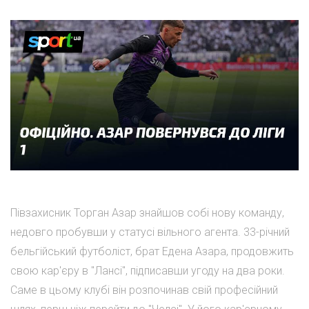
Півзахисник Торган Азар знайшов собі нову команду,
недовго пробувши у статусі вільного агента. 33-річний
бельгійський футболіст, брат Едена Азара, продовжить
свою кар'єру в "Лансі", підписавши угоду на два роки.
Саме в цьому клубі він розпочинав свій професійний