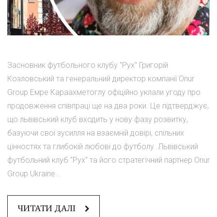
Засновник футбольного клубу "Рух" Григорій
Козловський та генеральний директор компанії Onur
Group Емре Караахметоглу офіційно уклали угоду про
продовження співпраці ще на два роки. Це підтверджує,
що львівський клуб входить у нову фазу розвитку,
базуючи свої зусилля на взаємній довірі, спільних
цінностях та глибокій любові до футболу. Львівський
футбольний клуб "Рух" та його стратегічний партнер Onur
Group Ukraine...
ЧИТАТИ ДАЛІ