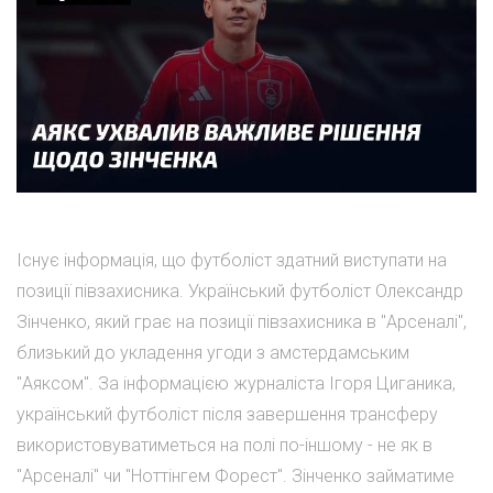
Існує інформація, що футболіст здатний виступати на
позиції півзахисника. Український футболіст Олександр
Зінченко, який грає на позиції півзахисника в "Арсеналі",
близький до укладення угоди з амстердамським
"Аяксом". За інформацією журналіста Ігоря Циганика,
український футболіст після завершення трансферу
використовуватиметься на полі по-іншому - не як в
"Арсеналі" чи "Ноттінгем Форест". Зінченко займатиме