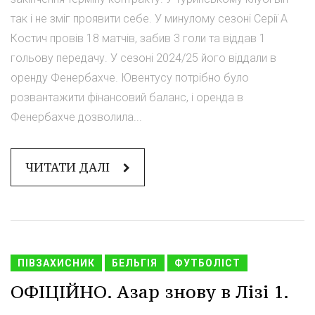
так і не зміг проявити себе. У минулому сезоні Серії А
Костич провів 18 матчів, забив 3 голи та віддав 1
гольову передачу. У сезоні 2024/25 його віддали в
оренду Фенербахче. Ювентусу потрібно було
розвантажити фінансовий баланс, і оренда в
Фенербахче дозволила...
ЧИТАТИ ДАЛІ
ПІВЗАХИСНИК
БЕЛЬГІЯ
ФУТБОЛІСТ
ОФІЦІЙНО. Азар знову в Лізі 1.