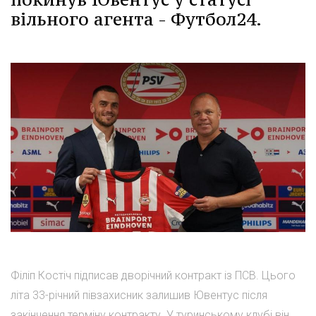
вільного агента - Футбол24.
Філіп Костіч підписав дворічний контракт із ПСВ. Цього
літа 33-річний півзахисник залишив Ювентус після
закінчення терміну контракту. У туринському клубі він