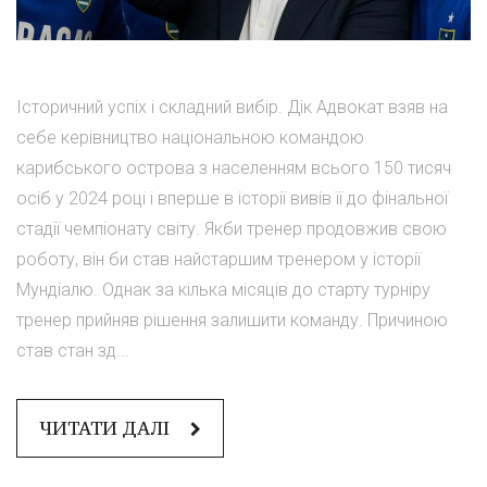
Історичний успіх і складний вибір. Дік Адвокат взяв на
себе керівництво національною командою
карибського острова з населенням всього 150 тисяч
осіб у 2024 році і вперше в історії вивів її до фінальної
стадії чемпіонату світу. Якби тренер продовжив свою
роботу, він би став найстаршим тренером у історії
Мундіалю. Однак за кілька місяців до старту турніру
тренер прийняв рішення залишити команду. Причиною
став стан зд...
ЧИТАТИ ДАЛІ