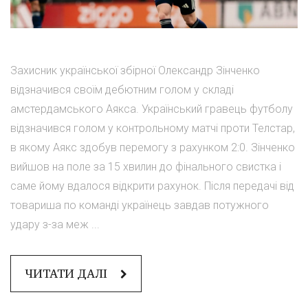
Захисник української збірної Олександр Зінченко
відзначився своїм дебютним голом у складі
амстердамського Аякса. Український гравець футболу
відзначився голом у контрольному матчі проти Телстар,
в якому Аякс здобув перемогу з рахунком 2:0. Зінченко
вийшов на поле за 15 хвилин до фінального свистка і
саме йому вдалося відкрити рахунок. Після передачі від
товариша по команді українець завдав потужного
удару з-за меж ...
ЧИТАТИ ДАЛІ