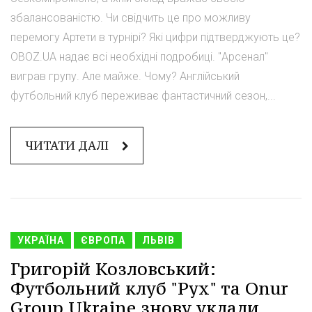
збалансованістю. Чи свідчить це про можливу
перемогу Артети в турнірі? Які цифри підтверджують це?
OBOZ.UA надає всі необхідні подробиці. "Арсенал"
виграв групу. Але майже. Чому? Англійський
футбольний клуб переживає фантастичний сезон,...
ЧИТАТИ ДАЛІ
УКРАЇНА
ЄВРОПА
ЛЬВІВ
Григорій Козловський:
Футбольний клуб "Рух" та Onur
Group Ukraine знову уклали