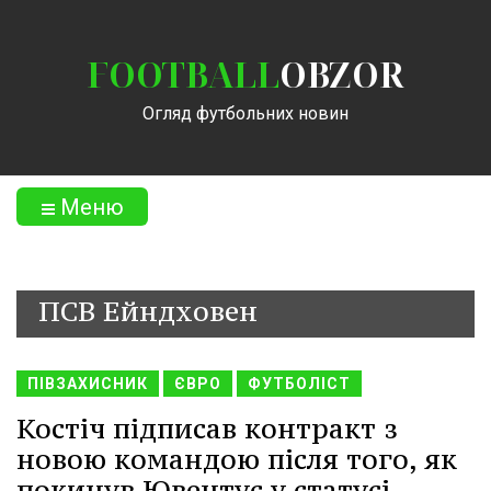
FOOTBALL
OBZOR
Огляд футбольних новин
Меню
ПСВ Ейндховен
ПІВЗАХИСНИК
ЄВРО
ФУТБОЛІСТ
Костіч підписав контракт з
новою командою після того, як
покинув Ювентус у статусі