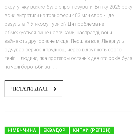
скруту, яку важко було спрогнозувати. Влітку 2025 року
вони витратили на трансфери 483 млн євро - і де
результат? У якому турнірі? Ця проблема не
обмежується лише новачками; насправді, вони
займають другорядне місце. Перш за все, Ліверпуль
відчуває серйозні труднощі через відсутність свого
генія – людини, яка протягом останніх дев'яти років була
на чолі боротьби за т...
ЧИТАТИ ДАЛІ
НІМЕЧЧИНА
ЕКВАДОР
КИТАЙ (РЕГІОН)