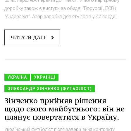
шлях, перш ніж перейти до "Челсі". У його кар'єрному
доробку також є виступи за обидві "Боруссії", ПСВ і
"Андерлехт". Азар заробив дев'ять голів у 47 поєди...
ЧИТАТИ ДАЛІ
УКРАЇНА
УКРАЇНЦІ
ОЛЕКСАНДР ЗІНЧЕНКО (ФУТБОЛІСТ)
Зінченко прийняв рішення
щодо свого майбутнього: він не
планує повертатися в Україну.
Український футболіст після завершення контракту