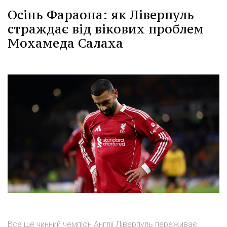
Осінь Фараона: як Ліверпуль
страждає від вікових проблем
Мохамеда Салаха
Все ще чинний чемпіон Англії Ліверпуль переживає