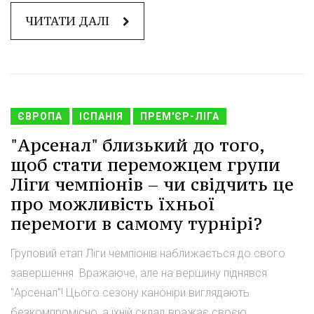
ЧИТАТИ ДАЛІ
ЄВРОПА
ІСПАНІЯ
ПРЕМ'ЄР-ЛІГА
"Арсенал" близький до того,
щоб стати переможцем групи
Ліги чемпіонів – чи свідчить це
про можливість їхньої
перемоги в самому турнірі?
Груповий етап Ліги чемпіонів наближається до свого
завершення. Вражаюче, але на вершину піднявся
"Арсенал"! Цього сезону каноніри виглядають
безкомпромісно, а їхній склад вражає своєю