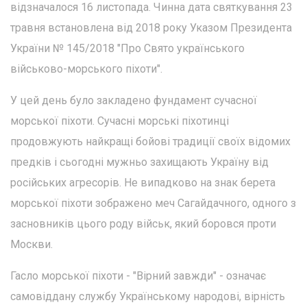
відзначалося 16 листопада. Чинна дата святкування 23
травня встановлена від 2018 року Указом Президента
України № 145/2018 "Про Свято українського
військово-морського піхоти".
У цей день було закладено фундамент сучасної
морської піхоти. Сучасні морські піхотинці
продовжують найкращі бойові традиції своїх відомих
предків і сьогодні мужньо захищають Україну від
російських агресорів. Не випадково на знак берета
морської піхоти зображено меч Сагайдачного, одного з
засновників цього роду військ, який боровся проти
Москви.
Гасло морської піхоти - "Вірний завжди" - означає
самовіддану службу Українському народові, вірність