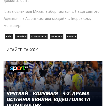
досконалості".
Глава святителя Михаїла зберігається в Лаврі святого
Афанасія на Афоні, частина мощей - в Іверському
монастирі.
КИЇВ
УКРАЇНА
ЧОРНОГОРІЯ
МЕКСИКА
СЕРБІЯ
ЧИТАЙТЕ ТАКОЖ