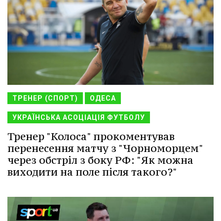
ТРЕНЕР (СПОРТ)
ОДЕСА
УКРАЇНСЬКА АСОЦІАЦІЯ ФУТБОЛУ
Тренер "Колоса" прокоментував
перенесення матчу з "Чорноморцем"
через обстріл з боку РФ: "Як можна
виходити на поле після такого?"