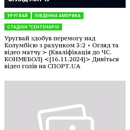
УРУГВАЙ
ПІВДЕННА АМЕРИКА
СТАДІОН "СЕНТЕНАРІО
Уругвай здобув перемогу над
Колумбією з рахунком 3:2 ⋆ Огляд та
відео матчу ≻ {Кваліфікація до ЧС.
КОНМЕБОЛ} ≺{16.11.2024}≻ Дивіться
відео голів на СПОРТ.UA