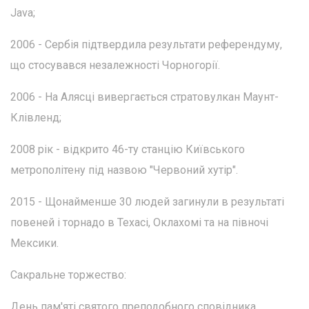
Java;
2006 - Сербія підтвердила результати референдуму,
що стосувався незалежності Чорногорії.
2006 - На Алясці вивергається стратовулкан Маунт-
Клівленд;
2008 рік - відкрито 46-ту станцію Київського
метрополітену під назвою "Червоний хутір".
2015 - Щонайменше 30 людей загинули в результаті
повеней і торнадо в Техасі, Оклахомі та на півночі
Мексики.
Сакральне торжество:
День пам'яті святого преподобного сповідника