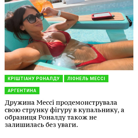
КРІШТІАНУ РОНАЛДУ
ЛІОНЕЛЬ МЕССІ
АРГЕНТИНА
Дружина Мессі продемонструвала
свою струнку фігуру в купальнику, а
обраниця Роналду також не
залишилась без уваги.