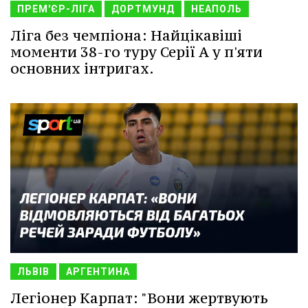
ПРЕМ'ЄР-ЛІГА
ДОРТМУНД
НЕАПОЛЬ
Ліга без чемпіона: Найцікавіші
моменти 38-го туру Серії А у п'яти
основних інтригах.
ЛЬВІВ
АРГЕНТИНА
Легіонер Карпат: "Вони жертвують