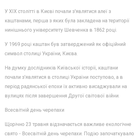
У XIX столітті в Києві почали з'являтися алеї з
каштанами, перша з яких була закладена на території
нинішнього університету Шевченка в 1862 році.
У 1969 році каштан був затверджений як офіційний
символ столиці України, Києва.
На думку дослідників Київської історії, каштани
почали з’являтися в столиці України поступово, а в
період радянської епохи їх активно висаджували на
вулицях після завершення Другої світової війни.
Всесвітній день черепахи
Щорічно 23 травня відзначається важливе екологічне
свято - Всесвітній день черепахи. Подію започаткувало