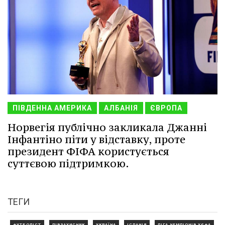
ПІВДЕННА АМЕРИКА
АЛБАНІЯ
ЄВРОПА
Норвегія публічно закликала Джанні
Інфантіно піти у відставку, проте
президент ФІФА користується
суттєвою підтримкою.
ТЕГИ
ФУТБОЛІСТ
ПІВЗАХИСНИК
УКРАЇНА
ІСПАНІЯ
ЛІГА ЧЕМПІОНІВ УЄФА