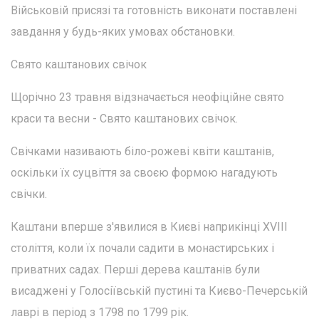
Військовій присязі та готовність виконати поставлені
завдання у будь-яких умовах обстановки.
Свято каштанових свічок
Щорічно 23 травня відзначається неофіційне свято
краси та весни - Свято каштанових свічок.
Свічками називають біло-рожеві квіти каштанів,
оскільки їх суцвіття за своєю формою нагадують
свічки.
Каштани вперше з'явилися в Києві наприкінці XVIII
століття, коли їх почали садити в монастирських і
приватних садах. Перші дерева каштанів були
висаджені у Голосіївській пустині та Києво-Печерській
лаврі в період з 1798 по 1799 рік.