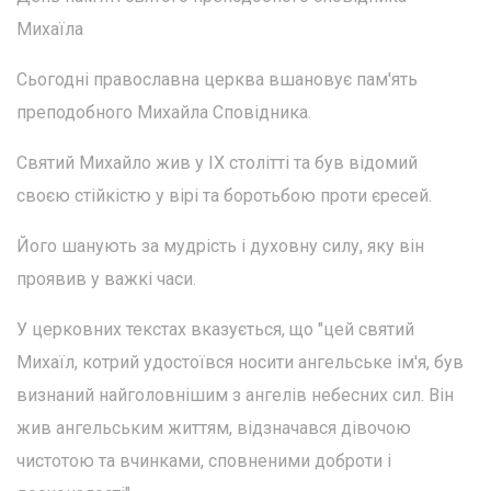
Михаїла
Сьогодні православна церква вшановує пам'ять
преподобного Михайла Сповідника.
Святий Михайло жив у IX столітті та був відомий
своєю стійкістю у вірі та боротьбою проти єресей.
Його шанують за мудрість і духовну силу, яку він
проявив у важкі часи.
У церковних текстах вказується, що "цей святий
Михаїл, котрий удостоївся носити ангельське ім'я, був
визнаний найголовнішим з ангелів небесних сил. Він
жив ангельським життям, відзначався дівочою
чистотою та вчинками, сповненими доброти і