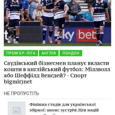
ПРЕМ'ЄР-ЛІГА
АНГЛІЯ
ЛОНДОН
Саудівський бізнесмен планує вкласти
кошти в англійський футбол: Міллволл
або Шеффілд Венсдей? - Спорт
bigmir)net
НЕ ПРОПУСТІТЬ
Фінішна стадія для української
збірної: анонс зустрічі Ліги націй