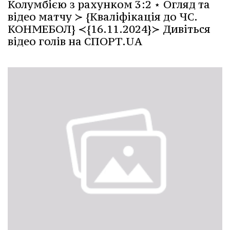
Колумбією з рахунком 3:2 ⋆ Огляд та
відео матчу ≻ {Кваліфікація до ЧС.
КОНМЕБОЛ} ≺{16.11.2024}≻ Дивіться
відео голів на СПОРТ.UA