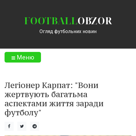
FOOTBALL
OBZOR
Огляд футбольних новин
Меню
Легіонер Карпат: "Вони
жертвують багатьма
аспектами життя заради
футболу"