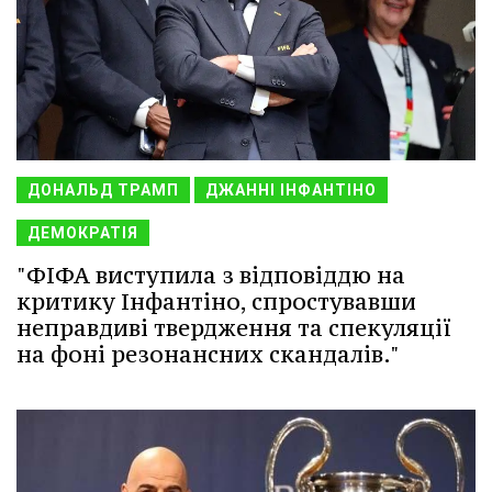
ДОНАЛЬД ТРАМП
ДЖАННІ ІНФАНТІНО
ДЕМОКРАТІЯ
"ФІФА виступила з відповіддю на
критику Інфантіно, спростувавши
неправдиві твердження та спекуляції
на фоні резонансних скандалів."