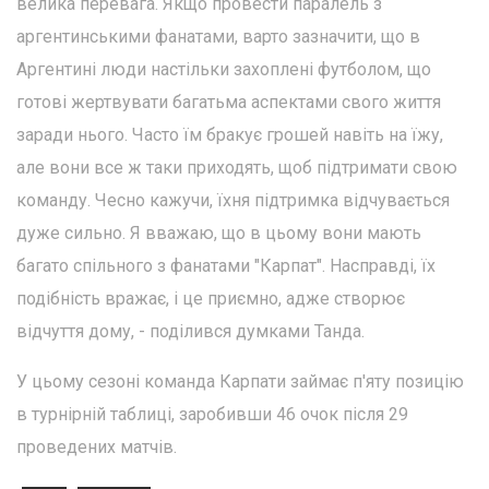
велика перевага. Якщо провести паралель з
аргентинськими фанатами, варто зазначити, що в
Аргентині люди настільки захоплені футболом, що
готові жертвувати багатьма аспектами свого життя
заради нього. Часто їм бракує грошей навіть на їжу,
але вони все ж таки приходять, щоб підтримати свою
команду. Чесно кажучи, їхня підтримка відчувається
дуже сильно. Я вважаю, що в цьому вони мають
багато спільного з фанатами "Карпат". Насправді, їх
подібність вражає, і це приємно, адже створює
відчуття дому, - поділився думками Танда.
У цьому сезоні команда Карпати займає п'яту позицію
в турнірній таблиці, заробивши 46 очок після 29
проведених матчів.