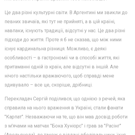
Це два різні культурні світи. В Аргентині ми звикли до
певних звичаїв, які тут не прийняті, а в цій країні,
навпаки, існують традиції, відсутні у нас. Це два різні
підходи до життя. Проте я б не сказав, що між ними
існує кардинальна різниця. Можливо, є деякі
особливості – в гастрономії чи в способі життя, які
притаманні одній із країн, але відсутні в іншій. Але
нічого настільки вражаючого, щоб справді мене
здивувало – все це, скоріше, дрібниці.
Перекладач Сергій поділився, що однією з речей, яка
справила на нього враження в Україні, стали фанати
"Карпат". Незважаючи на те, що він мав досвід роботи
з м'ячами на матчах "Бока Хуніорс" і грав за "Расінг"
(Авельянеда), де також є віддані вболівальники, їхня