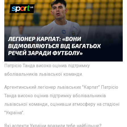
Патрісіо Танда високо оцінив підтримку
вболівальників львівської команди.
Аргентинський легіонер львівських "Карпат" Патрісіо
Танда високо оцінив підтримку вболівальників
львівської команди., оцінивши атмосферу на стадіоні
"Україна".
Які аспекти України вразили тебе найбільше?