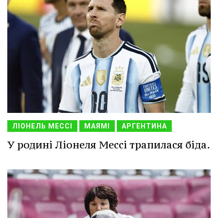
ЛІОНЕЛЬ МЕССІ
МАЯМІ
АРГЕНТИНА
У родині Ліонеля Мессі трапилася біда.