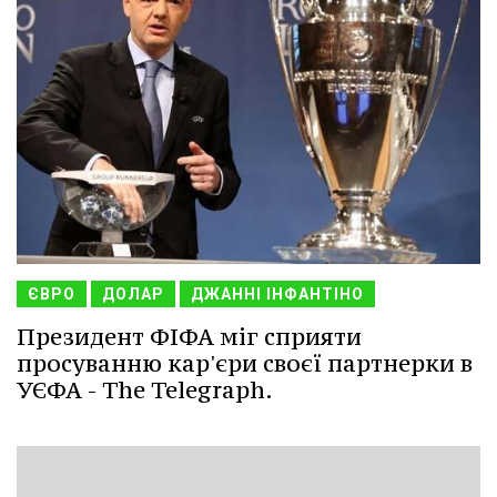
ЄВРО
ДОЛАР
ДЖАННІ ІНФАНТІНО
Президент ФІФА міг сприяти
просуванню кар'єри своєї партнерки в
УЄФА - The Telegraph.