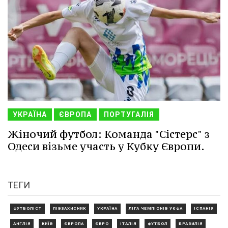
УКРАЇНА
ЄВРОПА
ПОРТУГАЛІЯ
Жіночий футбол: Команда "Сістерс" з
Одеси візьме участь у Кубку Європи.
ТЕГИ
ФУТБОЛІСТ
ПІВЗАХИСНИК
УКРАЇНА
ЛІГА ЧЕМПІОНІВ УЄФА
ІСПАНІЯ
АНГЛІЯ
КИЇВ
ЄВРОПА
ЄВРО
ІТАЛІЯ
ФУТБОЛ
БРАЗИЛІЯ