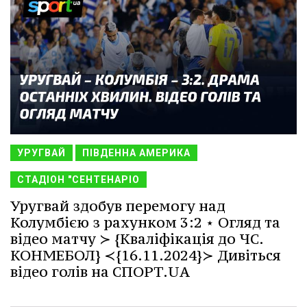
УРУГВАЙ
ПІВДЕННА АМЕРИКА
СТАДІОН "СЕНТЕНАРІО
Уругвай здобув перемогу над
Колумбією з рахунком 3:2 ⋆ Огляд та
відео матчу ≻ {Кваліфікація до ЧС.
КОНМЕБОЛ} ≺{16.11.2024}≻ Дивіться
відео голів на СПОРТ.UA