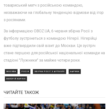
товариський матч з російською командою,
незважаючи на глобальну тенденцію відмови від ігор
з росіянами.
За інформацією OBOZ.UA, 6 червня збірна Росії з
футболу зустрінеться з командою Нігерії. Нігерійці
вже підтвердили свій візит до Москви. Ця зустріч
стане першою для російської національної команди на
стадіоні "Лужники" за майже чотири роки.
МОСКВА
РОСІЯ
ЗБІРНА РОСІЇ З ФУТБОЛУ
АФРИКА
ВАЛЕРІЙ КАРПІН
ЧИТАЙТЕ ТАКОЖ