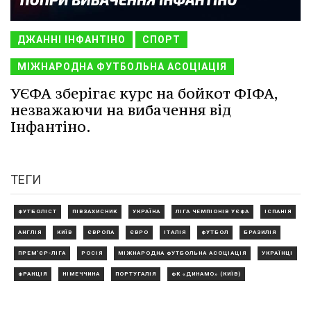
ДЖАННІ ІНФАНТІНО
СПОРТ
МІЖНАРОДНА ФУТБОЛЬНА АСОЦІАЦІЯ
УЄФА зберігає курс на бойкот ФІФА,
незважаючи на вибачення від
Інфантіно.
ТЕГИ
ФУТБОЛІСТ
ПІВЗАХИСНИК
УКРАЇНА
ЛІГА ЧЕМПІОНІВ УЄФА
ІСПАНІЯ
АНГЛІЯ
КИЇВ
ЄВРОПА
ЄВРО
ІТАЛІЯ
ФУТБОЛ
БРАЗИЛІЯ
ПРЕМ'ЄР-ЛІГА
РОСІЯ
МІЖНАРОДНА ФУТБОЛЬНА АСОЦІАЦІЯ
УКРАЇНЦІ
ФРАНЦІЯ
НІМЕЧЧИНА
ПОРТУГАЛІЯ
ФК «ДИНАМО» (КИЇВ)