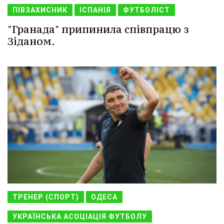
ПІВЗАХИСНИК
ІСПАНІЯ
ФУТБОЛІСТ
"Гранада" припинила співпрацю з
Зіданом.
ТРЕНЕР (СПОРТ)
ОДЕСА
УКРАЇНСЬКА АСОЦІАЦІЯ ФУТБОЛУ