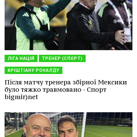
ЛІГА НАЦІЙ
ТРЕНЕР (СПОРТ)
КРІШТІАНУ РОНАЛДУ
Після матчу тренера збірної Мексики
було тяжко травмовано - Спорт
bigmir)net