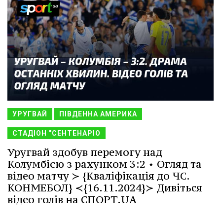
УРУГВАЙ
ПІВДЕННА АМЕРИКА
СТАДІОН "СЕНТЕНАРІО
Уругвай здобув перемогу над
Колумбією з рахунком 3:2 ⋆ Огляд та
відео матчу ≻ {Кваліфікація до ЧС.
КОНМЕБОЛ} ≺{16.11.2024}≻ Дивіться
відео голів на СПОРТ.UA