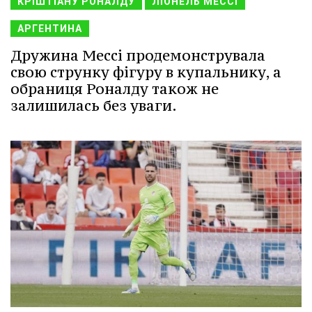
КРІШТІАНУ РОНАЛДУ
ЛІОНЕЛЬ МЕССІ
АРГЕНТИНА
Дружина Мессі продемонструвала
свою струнку фігуру в купальнику, а
обраниця Роналду також не
залишилась без уваги.