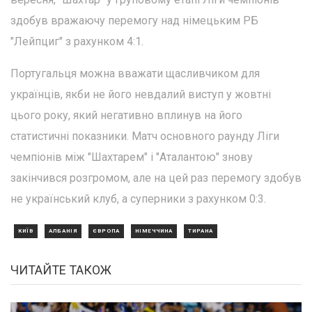
здобув вражаючу перемогу над німецьким РБ
"Лейпциг" з рахунком 4:1.
Португальця можна вважати щасливчиком для
українців, якби не його невдалий виступ у жовтні
цього року, який негативно вплинув на його
статистичні показники. Матч основного раунду Ліги
чемпіонів між "Шахтарем" і "Аталантою" знову
закінчився розгромом, але на цей раз перемогу здобув
не український клуб, а суперники з рахунком 0:3.
КИЇВ
АЛБАНІЯ
ЄВРОПА
НІМЕЧЧИНА
ТИРАНА
ЧИТАЙТЕ ТАКОЖ