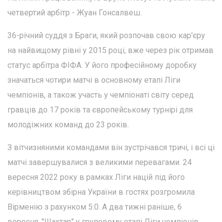
четвертий арбітр - Жуан Гонсалвеш.
36-річний суддя з Браги, який розпочав свою кар'єру
на найвищому рівні у 2015 році, вже через рік отримав
статус арбітра ФІФА. У його професійному доробку
значаться чотири матчі в основному етапі Ліги
чемпіонів, а також участь у чемпіонаті світу серед
гравців до 17 років та європейському турнірі для
молодіжних команд до 23 років.
З вітчизняними командами він зустрічався тричі, і всі ці
матчі завершувалися з великими перевагами. 24
вересня 2022 року в рамках Ліги націй під його
керівництвом збірна України в гостях розгромила
Вірменію з рахунком 5:0. А два тижні раніше, 6
вересня, "Шахтар" у груповому етапі Ліги чемпіонів