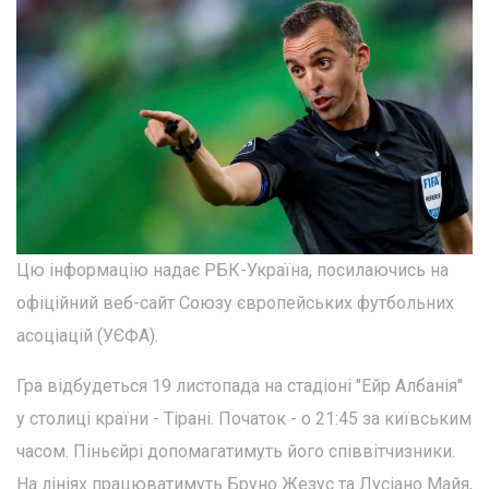
Цю інформацію надає РБК-Україна, посилаючись на
офіційний веб-сайт Союзу європейських футбольних
асоціацій (УЄФА).
Гра відбудеться 19 листопада на стадіоні "Ейр Албанія"
у столиці країни - Тірані. Початок - о 21:45 за київським
часом. Піньєйрі допомагатимуть його співвітчизники.
На лініях працюватимуть Бруно Жезус та Лусіано Майя,