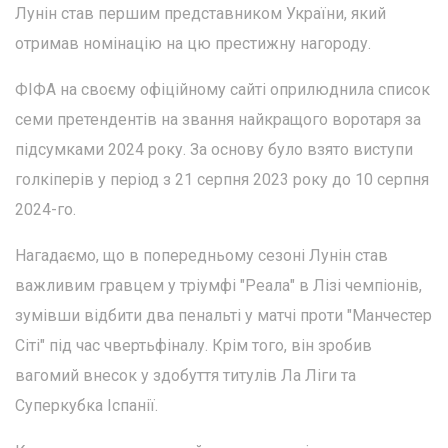
Лунін став першим представником України, який
отримав номінацію на цю престижну нагороду.
ФІФА на своєму офіційному сайті оприлюднила список
семи претендентів на звання найкращого воротаря за
підсумками 2024 року. За основу було взято виступи
голкіперів у період з 21 серпня 2023 року до 10 серпня
2024-го.
Нагадаємо, що в попередньому сезоні Лунін став
важливим гравцем у тріумфі "Реала" в Лізі чемпіонів,
зумівши відбити два пенальті у матчі проти "Манчестер
Сіті" під час чвертьфіналу. Крім того, він зробив
вагомий внесок у здобуття титулів Ла Ліги та
Суперкубка Іспанії.