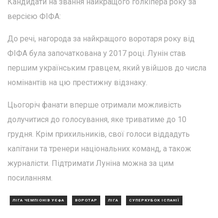
Кандидати на звання найкращого голкіпера року за
версією ФІФА:
До речі, нагорода за найкращого воротаря року від
ФІФА була започаткована у 2017 році. Лунін став
першим українським гравцем, який увійшов до числа
номінантів на цю престижну відзнаку.
Цьогоріч фанати вперше отримали можливість
долучитися до голосування, яке триватиме до 10
грудня. Крім прихильників, свої голоси віддадуть
капітани та тренери національних команд, а також
журналісти. Підтримати Луніна можна за цим
посиланням.
ЛІГА ЧЕМПІОНІВ УЄФА
ВОРОТАР
ЛІГА
СУПЕРКУБОК ІСПАНІЇ