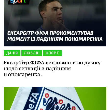
ДАНІЯ
ЛЮБЛІН
СПОРТ
Ексарбітр ФІФА висловив свою думку
щодо ситуації з падінням
Пономаренка.