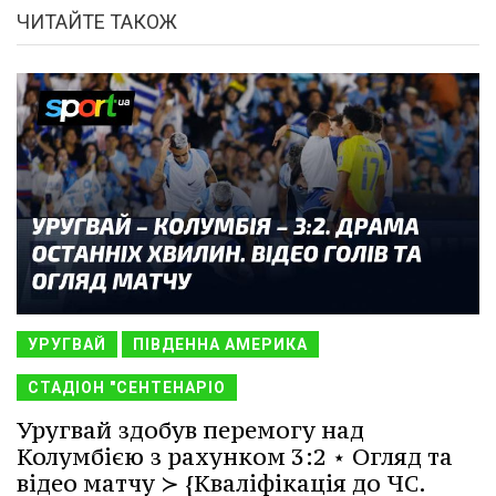
ЧИТАЙТЕ ТАКОЖ
УРУГВАЙ
ПІВДЕННА АМЕРИКА
СТАДІОН "СЕНТЕНАРІО
Уругвай здобув перемогу над
Колумбією з рахунком 3:2 ⋆ Огляд та
відео матчу ≻ {Кваліфікація до ЧС.