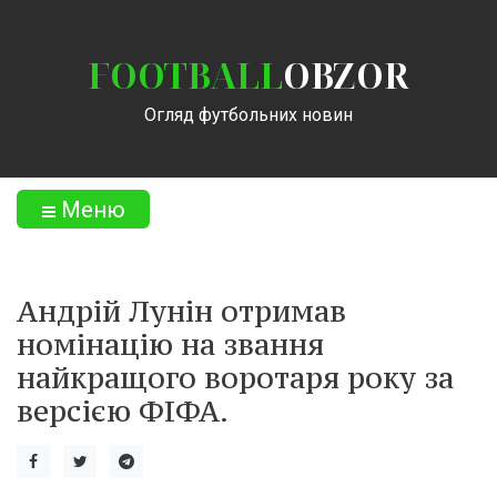
FOOTBALL
OBZOR
Огляд футбольних новин
Меню
Андрій Лунін отримав
номінацію на звання
найкращого воротаря року за
версією ФІФА.