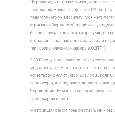
Ця розповідь почалася в часи, коли ще не і
телерадіокомпанії. Це було в 2012 році, ко
педагогічного університету. Моя мета поляга
отримання "червоного" диплому я усвідомив,
бажання почало зникати, і я зрозумів, що п
оголошення про набір дикторів, і коли я пр
так і розпочалася моя кар'єра в ОДТРК.
З 2012 року я розпочав свою кар'єру як р
медіа-ресурсів — веб-сайтів, газет і телека
аспектах журналістики. У 2017 році, коли С
продюсерів, я приєднався до нової команд
Чернігівщині. Моя кар'єра там розпочалася 
продюсером новин.
Ми прийшли разом працювати з Вадимом 