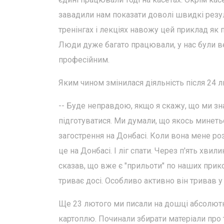
завадили нам показати доволі швидкі резуль
тренінгах і лекціях навожу цей приклад як п
Люди дуже багато працювали, у нас були ве
професійним.
Яким чином змінилася діяльність після 24 
-- Буде неправдою, якщо я скажу, що ми зн
підготуватися. Ми думали, що якось минеть
загострення на Донбасі. Коли вона мене розб
це на Донбасі. І ліг спати. Через п'ять хви
сказав, що вже є "прильоти" по наших прик
триває досі. Особливо активно він тривав у
Ще 23 лютого ми писали на дошці абсолютно
картоплю. Починали збирати матеріали про 