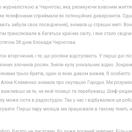
ою журналісткою в Чернігові, яка, ризикуючи власним життя
ими телефонами сприймали як потенційних диверсантів. Одн
віть забула своє посвідчення), знімала ці страшні миті. Вон
ім транслювали в багатьох країнах світу, і яке стало свідч
отягом 38 днів блокади Чернігова.
к вторгнення, і те, що росіяни відступають. У перші дні пі
єнних злочинів росіян. Зняли купу унікальних відео. Зокрем
іянами трьох братів, один із яких дивом вижив. Я особисто
і, Аліна Клименко знімала про окупацію Городні. Ми розуміє
 важливіші за те, на якій позиції ти перебуваєш. Шеф-реда
 може сісти в радіостудію. Так у нас і відбувалася ця робо
іксувати. Перші пару місяців ми працювали в такому темпі, 
роботі. Багато не писатиму, бо дуже поганий інтернет. Більш