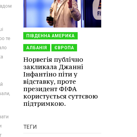
ладом
ші
ПІВДЕННА АМЕРИКА
ро те
ало
АЛБАНІЯ
ЄВРОПА
ка
Норвегія публічно
закликала Джанні
Інфантіно піти у
відставку, проте
ий
президент ФІФА
вали,
користується суттєвою
підтримкою.
зати
и
ТЕГИ
т