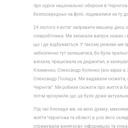
про курси національної оборони в Чернігов
безпосередньо на філії, подивилися на ту 
24 лютого я встиг заправити машину десь о
співробітники. Ми записали випуск новин і 
що і де відбувається. У такому режимі ми 
небезпечно тут залишатися, бо були прильо
виїхала, працювала на диджитал, а залишал
Клименко, Олександр Котенко (він зараз в З
Олександр Поліщук. Ми видавали сюжети, 
Чернігів". Ми робили сюжети про життя в б
потім зрозуміли, що це було дуже актуально
Під час блокади ми, на мою думку, максим
життя Чернігова та області в усіх його скл
отримували виняткову інформацію та уніка