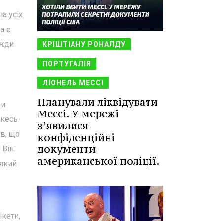
а усіх
а є.
вжди
КРІШТІАНУ РОНАЛДУ
ПОРТУГАЛІЯ
ЛІОНЕЛЬ МЕССІ
Планували ліквідувати
ли
Мессі. У мережі
якесь
з’явилися
ів, що
конфіденційні
документи
 Він
американської поліції.
 який
ікети,