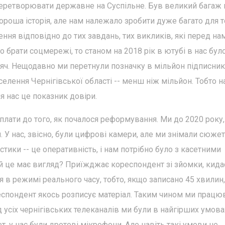
перетворювати державне на Суспільне. Був великий багаж 
хороша історія, але нам належало зробити дуже багато для т
ня відповідно до тих завдань, тих викликів, які перед на
о брати соцмережі, то станом на 2018 рік в ютубі в нас бул
исяч. Нещодавно ми перетнули позначку в мільйон підписник
селення Чернігівської області -- менш ніж мільйон. Тобто 
ля нас це показник довіри.
плати до того, як почалося реформування. Ми до 2020 року,
. У нас, звісно, були цифрові камери, але ми знімали сюже
стики -- це оперативність, і нам потрібно було з касетними
 це має вигляд? Приїжджає кореспондент зі зйомки, кида
 в режимі реального часу, тобто, якщо записано 45 хвилин,
спондент якось розписує матеріал. Таким чином ми працюв
д усіх чернігівських телеканалів ми були в найгірших умовах
т, у нас були дротові мікрофони. Але навіть такі умови не