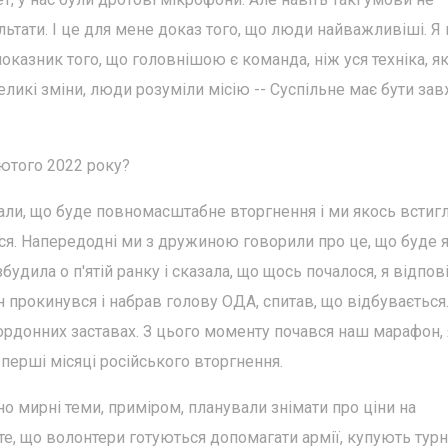
тати. І це для мене доказ того, що люди найважливіші. Я н
оказник того, що головнішою є команда, ніж уся техніка, як
ликі зміни, люди розуміли місію -- Суспільне має бути за
лютого 2022 року?
али, що буде повномасштабне вторгнення і ми якось встиг
ся. Напередодні ми з дружиною говорили про це, що буде 
удила о п'ятій ранку і сказала, що щось почалося, я відпов
лин прокинувся і набрав голову ОДА, спитав, що відбувається.
ордонних заставах. З цього моменту почався наш марафон,
 перші місяці російського вторгнення.
 мирні теми, приміром, планували знімати про ціни на
те, що волонтери готуються допомагати армії, купують турн