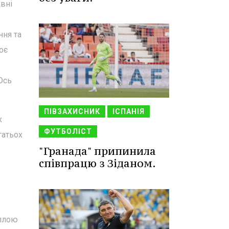
авні
ння та
оє
Ось
ПІВЗАХИСНИК
ІСПАНІЯ
х
ФУТБОЛІСТ
гатьох
"Гранада" припинила
співпрацю з Зіданом.
ллою