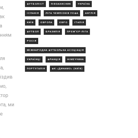
ФУТБОЛІСТ
ПІВЗАХИСНИК
УКРАЇНА
м,
ІСПАНІЯ
ЛІГА ЧЕМПІОНІВ УЄФА
АНГЛІЯ
ак
КИЇВ
ЄВРОПА
ЄВРО
ІТАЛІЯ
а
ФУТБОЛ
БРАЗИЛІЯ
ПРЕМ'ЄР-ЛІГА
енням
РОСІЯ
МІЖНАРОДНА ФУТБОЛЬНА АСОЦІАЦІЯ
сля
УКРАЇНЦІ
ФРАНЦІЯ
НІМЕЧЧИНА
а,
ПОРТУГАЛІЯ
ФК «ДИНАМО» (КИЇВ)
 їздив
мо,
ктор
та, ми
не
е