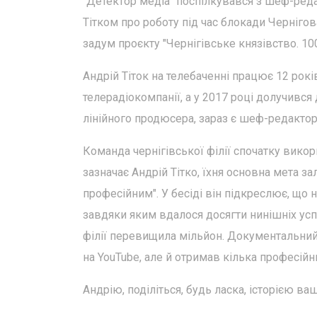
"Детектор медіа" поспілкувався з шеф-редак
Тітком про роботу під час блокади Чернігов
задум проєкту "Чернігівське князівство. 100
Андрій Тіток на телебаченні працює 12 рокі
телерадіокомпанії, а у 2017 році долучився
лінійного продюсера, зараз є шеф-редакторо
Команда чернігівської філії спочатку викор
зазначає Андрій Тітко, їхня основна мета 
професійним". У бесіді він підкреслює, що
завдяки яким вдалося досягти нинішніх усп
філії перевищила мільйон. Документальний 
на YouTube, але й отримав кілька професійн
Андрію, поділіться, будь ласка, історією ва