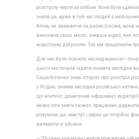
розстрілу черги за хлібом. Вона була єдин
зняла це, адже в той час людей з мобільн
Аліна, не зважаючи на ризик (схоже, вона на
виконала свою місію, знявши відео, яке пот
жорстоких дій росіян. Так ми працювали пр
Для нас були повною несподіванкою і почато
цього ми почали їздити знімати наслідки во
Саша Котенко зняв історію про розстріл рос
у Ягідне, знімав наслідки російської катівн
що контент, донесення інформації аудиторії
може піти зняти сюжет, працівник диджиталу
розуміли, що нам тут і зараз це потрібно ф
вилазили зі зйомок.
-- "Останні три місяці життя присвятив цій 