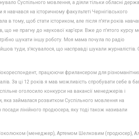
снувало Суспільного мовлення, а діяли тільки обласні держ
ли я навчався на історичному факультеті Чернігівського
ла в тому, щоб стати істориком, але після п'яти років навча
 що не прагну до наукової кар’єри. Вже до п'ятого курсу м
отрібно шукати іншу роботу. Моя мама почула по радіо
ийшов туди, з'ясувалося, що насправді шукали журналістів. 
адіокореспондент, працюючи фрилансером для різноманітни
налів. За ці 12 років я мав можливість спробувати себе в ба
успільне оголосило конкурси на вакансії менеджерів і
и, яка займалася розвитком Суспільного мовлення на
з посади лінійного продюсера, яку тоді також називали
Соколюком (менеджер), Артемом Шелковим (продюсер), А