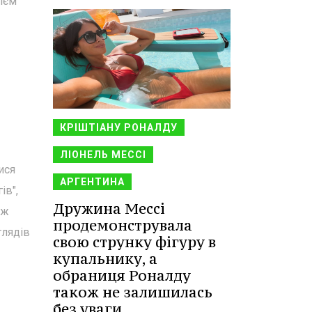
рієм
КРІШТІАНУ РОНАЛДУ
ЛІОНЕЛЬ МЕССІ
ися
АРГЕНТИНА
ів",
Дружина Мессі
еж
продемонструвала
глядів
свою струнку фігуру в
купальнику, а
обраниця Роналду
також не залишилась
без уваги.