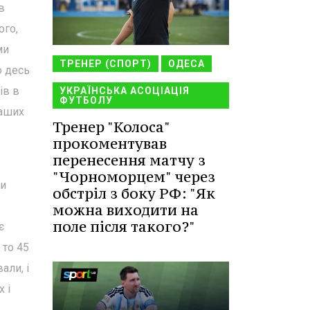
в
ого,
ми
ТРЕНЕР (СПОРТ)
ОДЕСА
о десь
ів в
УКРАЇНСЬКА АСОЦІАЦІЯ
ФУТБОЛУ
наших
Тренер "Колоса"
прокоментував
перенесення матчу з
"Чорноморцем" через
ти
обстріл з боку РФ: "Як
можна виходити на
поле після такого?"
є
 то 45
али, і
 і