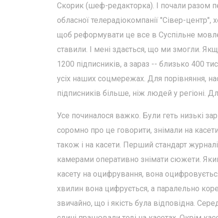
Скорик (шеф-редакторка). І почали разом 
обласної телерадіокомпанії "Сівер-центр", 
щоб реформувати це все в Суспільне мовлен
ставили. І мені здається, що ми змогли. Якщ
1200 підписників, а зараз -- близько 400 т
усіх наших соцмережах. Для порівняння, на
підписників більше, ніж людей у регіоні. Д
Усе починалося важко. Були геть низькі зар
соромно про це говорити, знімали на касети
також і на касети. Перший стандарт журналі
камерами оперативно знімати сюжети. Який
касету на оцифрування, вона оцифровується
хвилин вона цифрується, а паралельно коре
звичайно, що і якість була відповідна. Сере
єдині працювали тоді на касетах. Окрім касе