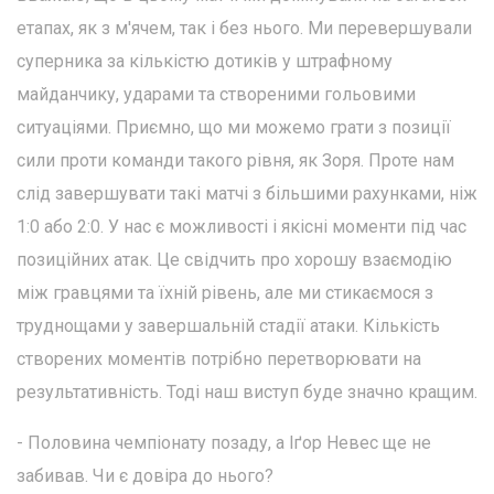
етапах, як з м'ячем, так і без нього. Ми перевершували
суперника за кількістю дотиків у штрафному
майданчику, ударами та створеними гольовими
ситуаціями. Приємно, що ми можемо грати з позиції
сили проти команди такого рівня, як Зоря. Проте нам
слід завершувати такі матчі з більшими рахунками, ніж
1:0 або 2:0. У нас є можливості і якісні моменти під час
позиційних атак. Це свідчить про хорошу взаємодію
між гравцями та їхній рівень, але ми стикаємося з
труднощами у завершальній стадії атаки. Кількість
створених моментів потрібно перетворювати на
результативність. Тоді наш виступ буде значно кращим.
- Половина чемпіонату позаду, а Іґор Невес ще не
забивав. Чи є довіра до нього?