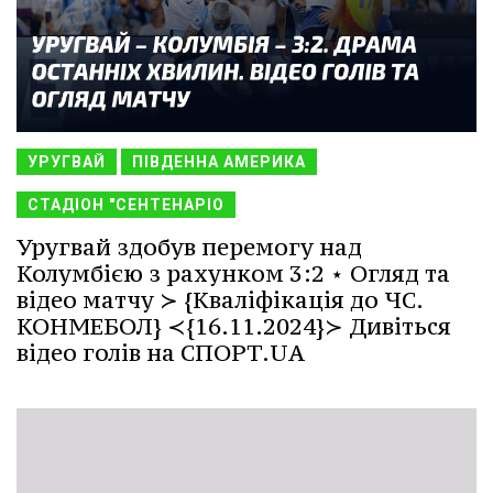
УРУГВАЙ
ПІВДЕННА АМЕРИКА
СТАДІОН "СЕНТЕНАРІО
Уругвай здобув перемогу над
Колумбією з рахунком 3:2 ⋆ Огляд та
відео матчу ≻ {Кваліфікація до ЧС.
КОНМЕБОЛ} ≺{16.11.2024}≻ Дивіться
відео голів на СПОРТ.UA