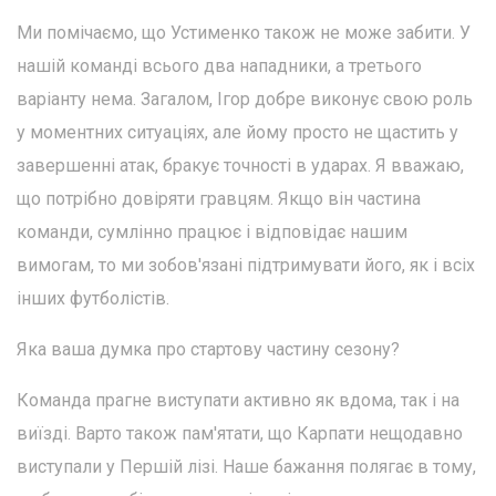
Ми помічаємо, що Устименко також не може забити. У
нашій команді всього два нападники, а третього
варіанту нема. Загалом, Ігор добре виконує свою роль
у моментних ситуаціях, але йому просто не щастить у
завершенні атак, бракує точності в ударах. Я вважаю,
що потрібно довіряти гравцям. Якщо він частина
команди, сумлінно працює і відповідає нашим
вимогам, то ми зобов'язані підтримувати його, як і всіх
інших футболістів.
Яка ваша думка про стартову частину сезону?
Команда прагне виступати активно як вдома, так і на
виїзді. Варто також пам'ятати, що Карпати нещодавно
виступали у Першій лізі. Наше бажання полягає в тому,