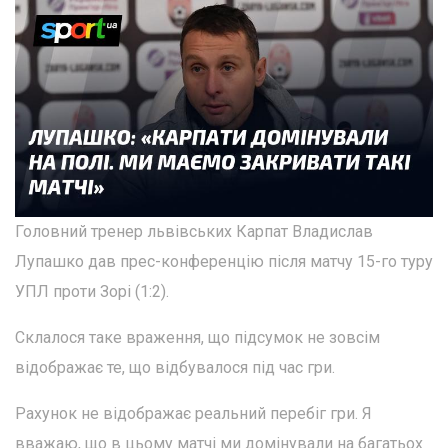
Головний тренер львівських Карпат Владислав
Лупашко дав прес-конференцію після матчу 15-го туру
УПЛ проти Зорі (1:2).
Склалося таке враження, що підсумок не зовсім
відображає те, що відбувалося під час гри.
Рахунок не відображає реальний перебіг гри. Я
вважаю, що в цьому матчі ми домінували на багатьох