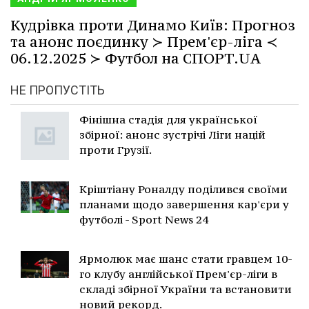
Кудрівка проти Динамо Київ: Прогноз
та анонс поєдинку ≻ Прем'єр-ліга ≺
06.12.2025 ≻ Футбол на СПОРТ.UA
НЕ ПРОПУСТІТЬ
Фінішна стадія для української
збірної: анонс зустрічі Ліги націй
проти Грузії.
Кріштіану Роналду поділився своїми
планами щодо завершення кар'єри у
футболі - Sport News 24
Ярмолюк має шанс стати гравцем 10-
го клубу англійської Прем'єр-ліги в
складі збірної України та встановити
новий рекорд.