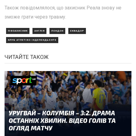
Також повідомлялося, що захисник Реала знову не
зможе грати через травму.
ПІВЗАХИСНИК
АНГЛІЯ
ЛОНДОН
ЕКВАДОР
КЛУБ АТЛЕТІКО ІНДЕПЕНДЬЄНТЕ
ЧИТАЙТЕ ТАКОЖ