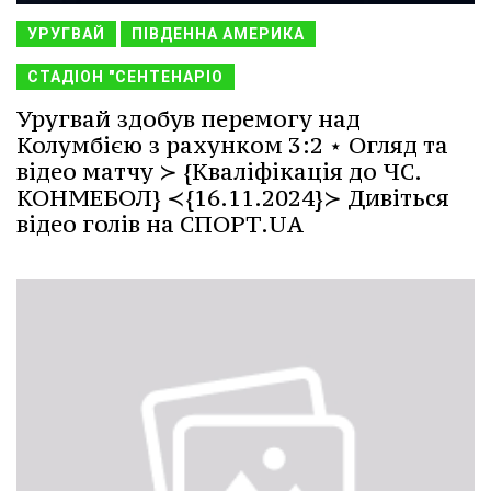
УРУГВАЙ
ПІВДЕННА АМЕРИКА
СТАДІОН "СЕНТЕНАРІО
Уругвай здобув перемогу над
Колумбією з рахунком 3:2 ⋆ Огляд та
відео матчу ≻ {Кваліфікація до ЧС.
КОНМЕБОЛ} ≺{16.11.2024}≻ Дивіться
відео голів на СПОРТ.UA