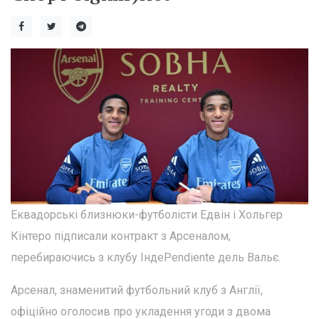
Еквадорські близнюки-футболісти Едвін і Хольгер
Кінтеро підписали контракт з Арсеналом,
перебираючись з клубу ІндеPendiente дель Вальє.
Арсенал, знаменитий футбольний клуб з Англії,
офіційно оголосив про укладення угоди з двома