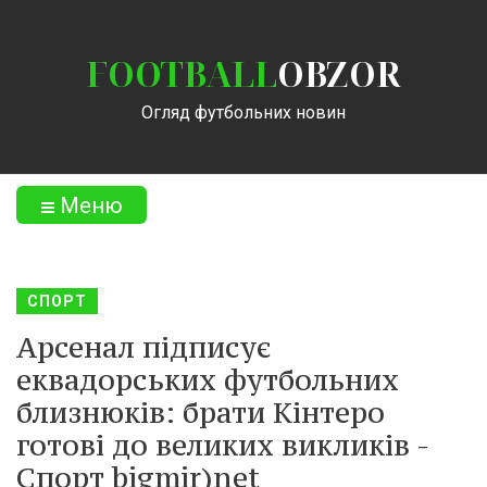
FOOTBALL
OBZOR
Огляд футбольних новин
Меню
СПОРТ
Арсенал підписує
еквадорських футбольних
близнюків: брати Кінтеро
готові до великих викликів -
Спорт bigmir)net