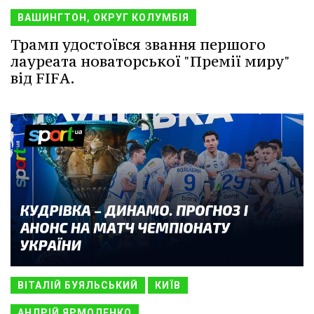
ВАШИНГТОН, ОКРУГ КОЛУМБІЯ
Трамп удостоївся звання першого
лауреата новаторської "Премії миру"
від FIFA.
ВІТАЛІЙ БУЯЛЬСЬКИЙ
КИЇВ
АНДРІЙ ЯРМОЛЕНКО