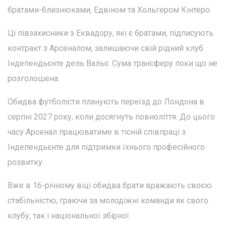
братами-близнюками, Едвіном та Хольгером Кінтеро.
Ці півзахисники з Еквадору, які є братами, підписують
контракт з Арсеналом, залишаючи свій рідний клуб
Індепендьєнте дель Вальє. Сума трансферу поки що не
розголошена.
Обидва футболісти планують переїзд до Лондона в
серпні 2027 року, коли досягнуть повноліття. До цього
часу Арсенал працюватиме в тісній співпраці з
Індепендьєнте для підтримки їхнього професійного
розвитку.
Вже в 16-річному віці обидва брати вражають своєю
стабільністю, граючи за молодіжні команди як свого
клубу, так і національної збірної.