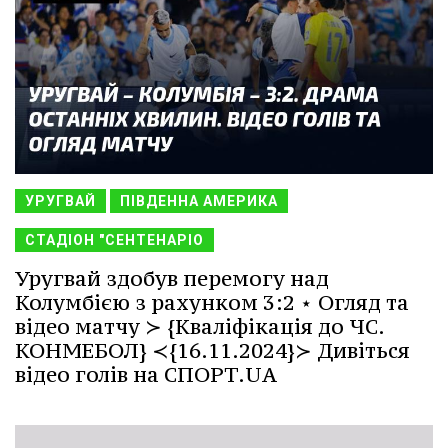
УРУГВАЙ
ПІВДЕННА АМЕРИКА
СТАДІОН "СЕНТЕНАРІО
Уругвай здобув перемогу над
Колумбією з рахунком 3:2 ⋆ Огляд та
відео матчу ≻ {Кваліфікація до ЧС.
КОНМЕБОЛ} ≺{16.11.2024}≻ Дивіться
відео голів на СПОРТ.UA