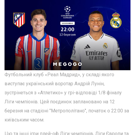
Футбольний клуб «Реал Мадрид», у складі якого
виступає український воротар Андрій Лунін,
зустрінеться з «Атлетико» у грі-відповіді 1/8 фіналу
Ліги чемпіонів. Цей поєдинок заплановано на 12
березня на стадіоні "Метрополітано", початок о 22:00 за
київським часом.
Цю та інші ігри плей-оф Ліги чемпіонів, Ліги Європи та