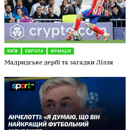
КИЇВ
ЄВРОПА
ФРАНЦІЯ
Мадридське дербі та загадки Лілля