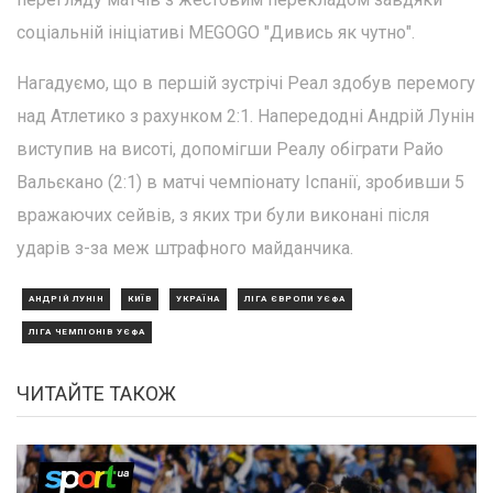
соціальній ініціативі MEGOGO "Дивись як чутно".
Нагадуємо, що в першій зустрічі Реал здобув перемогу
над Атлетико з рахунком 2:1. Напередодні Андрій Лунін
виступив на висоті, допомігши Реалу обіграти Райо
Вальєкано (2:1) в матчі чемпіонату Іспанії, зробивши 5
вражаючих сейвів, з яких три були виконані після
ударів з-за меж штрафного майданчика.
АНДРІЙ ЛУНІН
КИЇВ
УКРАЇНА
ЛІГА ЄВРОПИ УЄФА
ЛІГА ЧЕМПІОНІВ УЄФА
ЧИТАЙТЕ ТАКОЖ