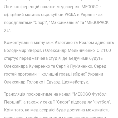
Ліги конференцій покаже медіасервіс MEGOGO -
офіційний мовник єврокубків УЄФА в Україні - за
передплатами "Спорт", "Максимальна" та "MEGOPACK
XL".
Коментування матчу між Атлетико та Реалом здійснять
Володимир Звєров і Олександр Мельниченко. О 21:00
стартує передматчева студія, де ведучими будуть
Олександра Кучеренко та Сергій Лук'яненко. Серед
гостей програми – колишні гравці збірної України
Олександр Головко і Едуард Цихмейструк.
Трансляція проходитиме на каналі "MEGOGO Футбол
Перший", а також у секції "Спорт" підрозділу "Футбол".
Крім того, на медіасервісі буде доступна можливість
перегляду матчів з жестовим перекладом завдяки