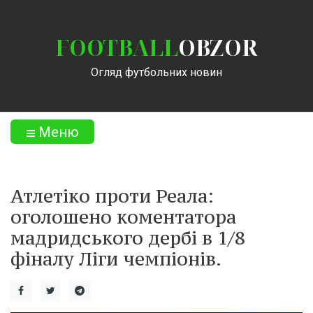
FOOTBALL
OBZOR
Огляд футбольних новин
Меню
Атлетіко проти Реала:
оголошено коментатора
мадридського дербі в 1/8
фіналу Ліги чемпіонів.