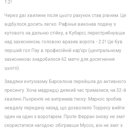
1:2!
Через дві хвилини після цього рахунок став рівним. Це
відбулося досить легко: Рафінья виконав подачу з
кутового на дальню стійку, а Кубарсі, перестрибнувши
над захисником, головою вразив ворота - 2:2! Це був
перший гол Пау в професійній кар'єрі (центральному
захисникові знадобилося 62 матчі для досягнення
цього).
Завдяки ентузіазму Барселона перейшла до активного
пресингу. Хоча мадридці деякий час трималися, на 32-й
хвилині Льоренте не витримав тиску. Маркос зробив
невдалу передачу назад, що дозволило Торресу вийти
один на один з воротарем. Проте Ферран знову не зміг
скористатися нагодою: обігравши Муссо, він не зміг з