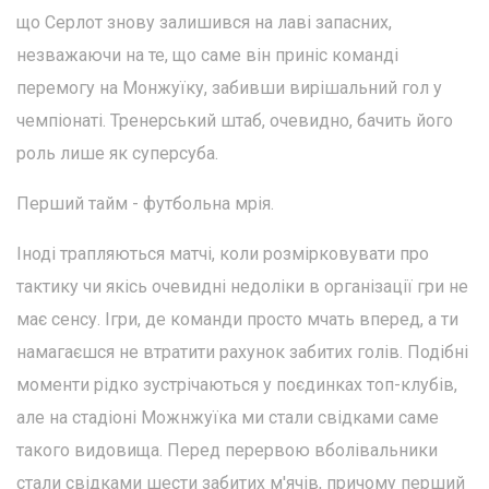
що Серлот знову залишився на лаві запасних,
незважаючи на те, що саме він приніс команді
перемогу на Монжуїку, забивши вирішальний гол у
чемпіонаті. Тренерський штаб, очевидно, бачить його
роль лише як суперсуба.
Перший тайм - футбольна мрія.
Іноді трапляються матчі, коли розмірковувати про
тактику чи якісь очевидні недоліки в організації гри не
має сенсу. Ігри, де команди просто мчать вперед, а ти
намагаєшся не втратити рахунок забитих голів. Подібні
моменти рідко зустрічаються у поєдинках топ-клубів,
але на стадіоні Можнжуїка ми стали свідками саме
такого видовища. Перед перервою вболівальники
стали свідками шести забитих м'ячів, причому перший