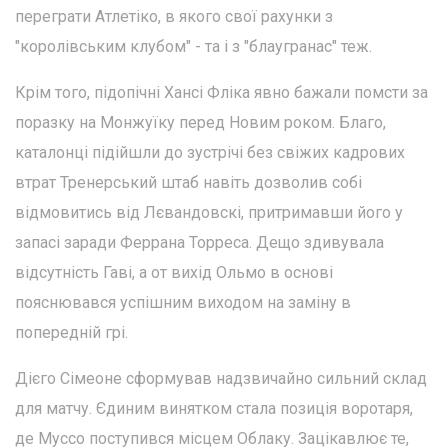
переграти Атлетіко, в якого свої рахунки з
"королівським клубом" - та і з "блаугранас" теж.
Крім того, підопічні Хансі Фліка явно бажали помсти за
поразку на Монжуїку перед Новим роком. Благо,
каталонці підійшли до зустрічі без свіжих кадрових
втрат Тренерський штаб навіть дозволив собі
відмовитись від Лєвандовскі, притримавши його у
запасі заради Феррана Торреса. Дещо здивувала
відсутність Гаві, а от вихід Ольмо в основі
пояснювався успішним виходом на заміну в
попередній грі.
Дієго Сімеоне сформував надзвичайно сильний склад
для матчу. Єдиним винятком стала позиція воротаря,
де Муссо поступився місцем Облаку. Зацікавлює те,