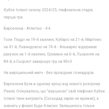
Кубок Іспанії сезону 2024/25, півфінальна стадія,
перша гра.
Барселона - Атлетіко - 4:4
Голи: Педрі на 19-й хвилині, Кубарсі на 21-й, Мартінес
на 41-й, Лєвандовскі на 74-й - Альварес відкриває
рахунок на 1-й хвилині, Грізманн на 6-й, Льоренте на
84-й, а Сьорлот завершує гру на 90+3.
На вирішальний матч - без провідних голеадорів.
Барселона була в одному кроці від нового розгрому
Реала. Очікувалось, що "вершкові" свій півфінал Кубка
Іспанії таки виграють (Сосьєдад зараз не вражає), а
значить у фіналі буде Класіко. Залишилось тільки