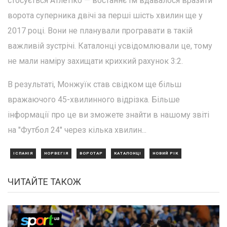
стосується Атлетіко — востаннє їм вдавалося вразити
ворота суперника двічі за перші шість хвилин ще у
2017 році. Вони не планували програвати в такій
важливій зустрічі. Каталонці усвідомлювали це, тому
не мали наміру захищати крихкий рахунок 3:2.
В результаті, Монжуїк став свідком ще більш
вражаючого 45-хвилинного відрізка. Більше
інформації про це ви зможете знайти в нашому звіті
на "Футбол 24" через кілька хвилин...
ІСПАНІЯ
НОРВЕГІЯ
ВОРОТАР
КАТАЛОНЦІ
НОВИЙ РІК
ЧИТАЙТЕ ТАКОЖ