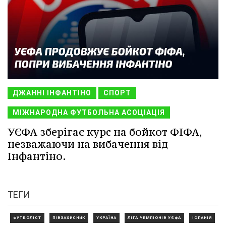
ДЖАННІ ІНФАНТІНО
СПОРТ
МІЖНАРОДНА ФУТБОЛЬНА АСОЦІАЦІЯ
УЄФА зберігає курс на бойкот ФІФА,
незважаючи на вибачення від
Інфантіно.
ТЕГИ
ФУТБОЛІСТ
ПІВЗАХИСНИК
УКРАЇНА
ЛІГА ЧЕМПІОНІВ УЄФА
ІСПАНІЯ