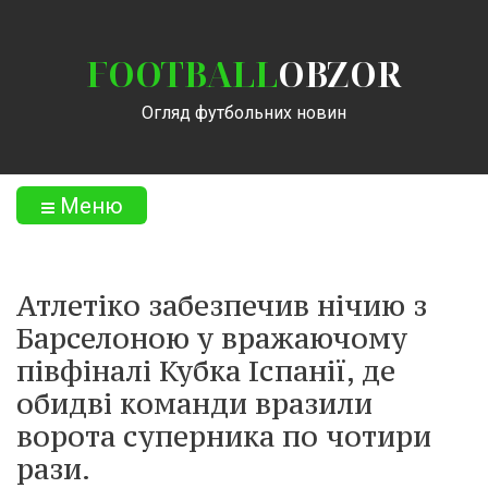
FOOTBALL
OBZOR
Огляд футбольних новин
Меню
Атлетіко забезпечив нічию з
Барселоною у вражаючому
півфіналі Кубка Іспанії, де
обидві команди вразили
ворота суперника по чотири
рази.