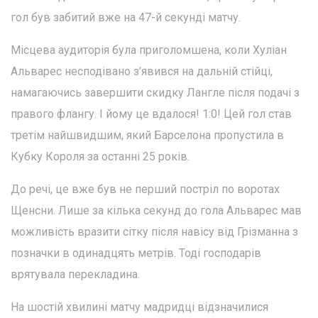
гол був забитий вже на 47-й секунді матчу.
Місцева аудиторія була приголомшена, коли Хуліан
Альварес несподівано з’явився на дальній стійці,
намагаючись завершити скидку Лангле після подачі з
правого флангу. І йому це вдалося! 1:0! Цей гол став
третім найшвидшим, який Барселона пропустила в
Кубку Короля за останні 25 років.
До речі, це вже був не перший постріл по воротах
Щенсни. Лише за кілька секунд до гола Альварес мав
можливість вразити сітку після навісу від Грізманна з
позначки в одинадцять метрів. Тоді господарів
врятувала перекладина.
На шостій хвилині матчу мадридці відзначилися