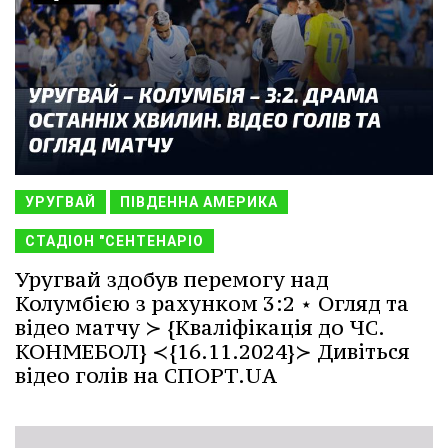
УРУГВАЙ
ПІВДЕННА АМЕРИКА
СТАДІОН "СЕНТЕНАРІО
Уругвай здобув перемогу над
Колумбією з рахунком 3:2 ⋆ Огляд та
відео матчу ≻ {Кваліфікація до ЧС.
КОНМЕБОЛ} ≺{16.11.2024}≻ Дивіться
відео голів на СПОРТ.UA