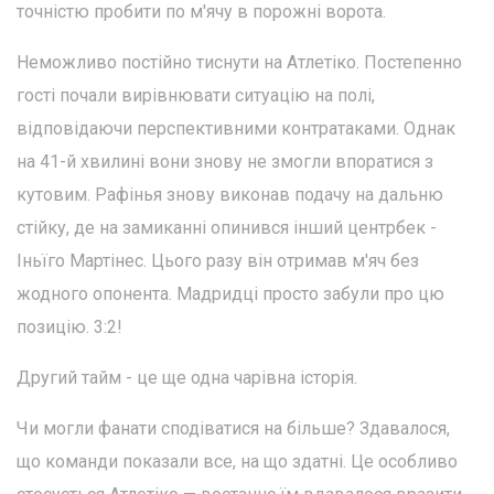
точністю пробити по м'ячу в порожні ворота.
Неможливо постійно тиснути на Атлетіко. Постепенно
гості почали вирівнювати ситуацію на полі,
відповідаючи перспективними контратаками. Однак
на 41-й хвилині вони знову не змогли впоратися з
кутовим. Рафінья знову виконав подачу на дальню
стійку, де на замиканні опинився інший центрбек -
Іньїго Мартінес. Цього разу він отримав м'яч без
жодного опонента. Мадридці просто забули про цю
позицію. 3:2!
Другий тайм - це ще одна чарівна історія.
Чи могли фанати сподіватися на більше? Здавалося,
що команди показали все, на що здатні. Це особливо