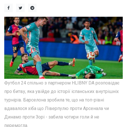
Футбол 24 спільно з партнером HLIBNY DA розповідає
про битву, яка увійде до історії іспанських внутрішніх
турнірів. Барселона зробила те, що на топ-рівні
вдавалося хіба що Ліверпулю проти Арсенала чи
Динамо проти Зорі - забила чотири голи й не
перемогла.