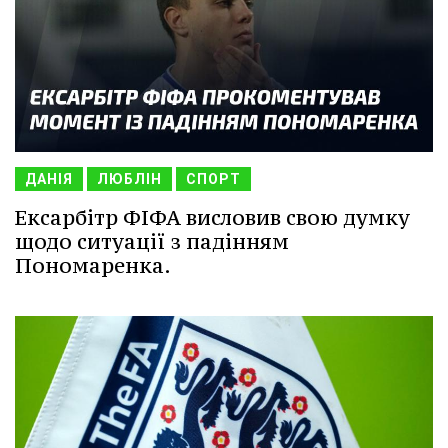
ДАНІЯ
ЛЮБЛІН
СПОРТ
Ексарбітр ФІФА висловив свою думку
щодо ситуації з падінням
Пономаренка.