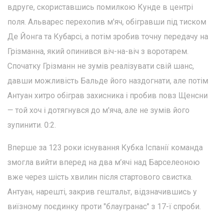
вдруге, скориставшись помилкою Кунде в центрі
поля. Альварес перехопив м'яч, обігравши під тиском
Де Йонга та Кубарсі, а потім зробив точну передачу на
Грізманна, який опинився віч-на-віч з воротарем.
Спочатку Грізманн не зумів реалізувати свій шанс,
давши можливість Бальде його наздогнати, але потім
Антуан хитро обіграв захисника і пробив повз Щенсни
— той хоч і дотягнувся до м'яча, але не зумів його
зупинити. 0:2.
Вперше за 123 роки існування Кубка Іспанії команда
змогла вийти вперед на два м’ячі над Барселеоною
вже через шість хвилин після стартового свистка.
Антуан, нарешті, закрив гештальт, відзначившись у
виїзному поєдинку проти "блаугранас" з 17-ї спроби.