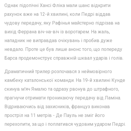
Однак підопічні Хансі Фліка мали шанс відкрити
рахунок вже на 12-й хвилині, коли Педрі віддав
чудову передачу, яку Рафінья майстерно підрізав на
вихід Феррана віч-на-віч із воротарем. На жаль,
нападник не виправдав очікувань і пробив дуже
невдало. Проте це був лише анонс того, що попереду
Барса продемонструє справжній шквал ударів і голів.
Драматичний трилер розпочався з неймовірного
камбеку каталонської команди. На 19-й хвилині Кунде
скинув м'яч Ямалю та одразу рвонув до штрафного,
прагнучи отримати проникаючу передачу від Ламіна.
Відриваючись від захисників, француз виконав
простріл на 11 метрів - Де Пауль не зміг його
перехопити, за що і поплатився чудовим ударом Педрі.