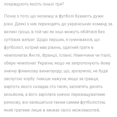
покращують якість їхньої гри?
Почну з того, що іноземці в футболі бувають дуже
різні. Деякі з них переходять до українських команд за
великі гроші, в той час як інші можуть обійтися без
суттєвих витрат. Щодо перших, я сумніваюся, що
футболіст, котрий має рівень, здатний грати в
чемпіонатах Англії, Франції, Іспанії, Німеччини чи Італії,
обере чемпіонат України, якщо не запропонують йому
значну фінансову винагороду, що, зрозуміло, не буде
заслугою клубу. Інакше кажучи, якщо за гравця,
вартість якого складає сто тисяч, заплатять десять
мільйонів, а його зарплата значно перевищуватиме
ринкову, він залишиться таким самим футболістом,
який гратиме лише в межах своїх можливостей,