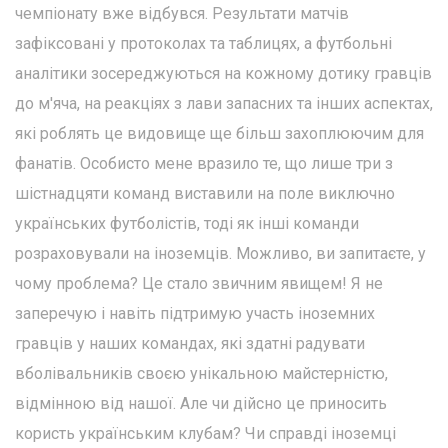
чемпіонату вже відбувся. Результати матчів
зафіксовані у протоколах та таблицях, а футбольні
аналітики зосереджуються на кожному дотику гравців
до м'яча, на реакціях з лави запасних та інших аспектах,
які роблять це видовище ще більш захоплюючим для
фанатів. Особисто мене вразило те, що лише три з
шістнадцяти команд виставили на поле виключно
українських футболістів, тоді як інші команди
розраховували на іноземців. Можливо, ви запитаєте, у
чому проблема? Це стало звичним явищем! Я не
заперечую і навіть підтримую участь іноземних
гравців у наших командах, які здатні радувати
вболівальників своєю унікальною майстерністю,
відмінною від нашої. Але чи дійсно це приносить
користь українським клубам? Чи справді іноземці