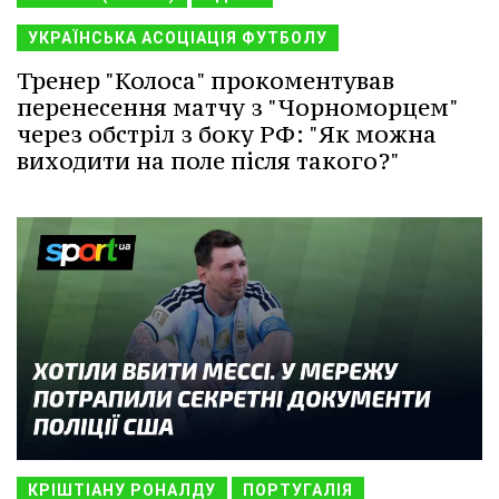
УКРАЇНСЬКА АСОЦІАЦІЯ ФУТБОЛУ
Тренер "Колоса" прокоментував
перенесення матчу з "Чорноморцем"
через обстріл з боку РФ: "Як можна
виходити на поле після такого?"
КРІШТІАНУ РОНАЛДУ
ПОРТУГАЛІЯ