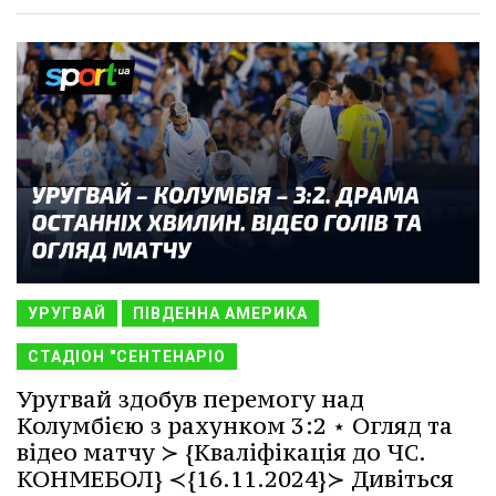
УРУГВАЙ
ПІВДЕННА АМЕРИКА
СТАДІОН "СЕНТЕНАРІО
Уругвай здобув перемогу над
Колумбією з рахунком 3:2 ⋆ Огляд та
відео матчу ≻ {Кваліфікація до ЧС.
КОНМЕБОЛ} ≺{16.11.2024}≻ Дивіться