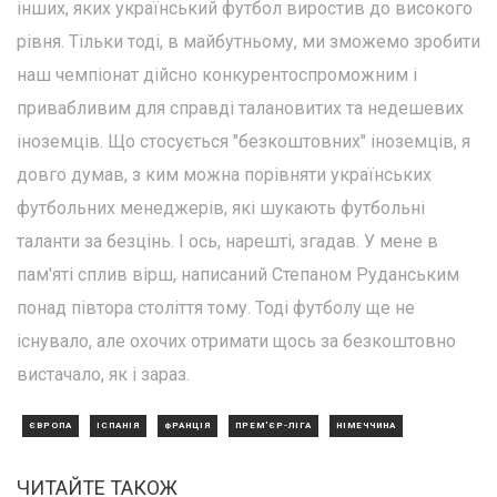
інших, яких український футбол виростив до високого
рівня. Тільки тоді, в майбутньому, ми зможемо зробити
наш чемпіонат дійсно конкурентоспроможним і
привабливим для справді талановитих та недешевих
іноземців. Що стосується "безкоштовних" іноземців, я
довго думав, з ким можна порівняти українських
футбольних менеджерів, які шукають футбольні
таланти за безцінь. І ось, нарешті, згадав. У мене в
пам'яті сплив вірш, написаний Степаном Руданським
понад півтора століття тому. Тоді футболу ще не
існувало, але охочих отримати щось за безкоштовно
вистачало, як і зараз.
ЄВРОПА
ІСПАНІЯ
ФРАНЦІЯ
ПРЕМ'ЄР-ЛІГА
НІМЕЧЧИНА
ЧИТАЙТЕ ТАКОЖ