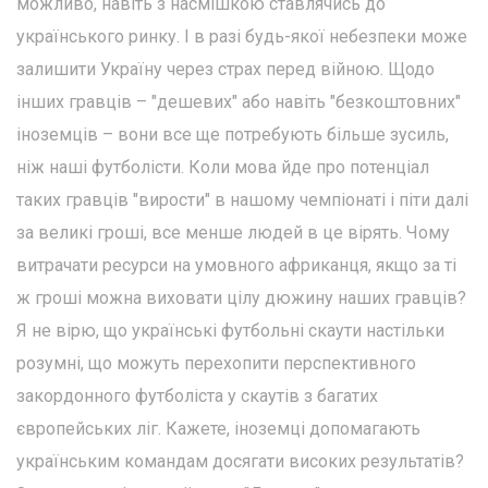
можливо, навіть з насмішкою ставлячись до
українського ринку. І в разі будь-якої небезпеки може
залишити Україну через страх перед війною. Щодо
інших гравців – "дешевих" або навіть "безкоштовних"
іноземців – вони все ще потребують більше зусиль,
ніж наші футболісти. Коли мова йде про потенціал
таких гравців "вирости" в нашому чемпіонаті і піти далі
за великі гроші, все менше людей в це вірять. Чому
витрачати ресурси на умовного африканця, якщо за ті
ж гроші можна виховати цілу дюжину наших гравців?
Я не вірю, що українські футбольні скаути настільки
розумні, що можуть перехопити перспективного
закордонного футболіста у скаутів з багатих
європейських ліг. Кажете, іноземці допомагають
українським командам досягати високих результатів?