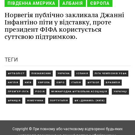
ПІВДЕННА АМЕРИКА
АЛБАНІЯ
ЄВРОПА
Норвегія публічно закликала Джанні
Інфантіно піти у відставку, проте
президент ФІФА користується
суттєвою підтримкою.
ТЕГИ
ФУТБОЛІСТ
ПІВЗАХИСНИК
УКРАЇНА
ІСПАНІЯ
ЛІГА ЧЕМПІОНІВ УЄФА
АНГЛІЯ
КИЇВ
ЄВРОПА
ЄВРО
ІТАЛІЯ
ФУТБОЛ
БРАЗИЛІЯ
ПРЕМ'ЄР-ЛІГА
РОСІЯ
МІЖНАРОДНА ФУТБОЛЬНА АСОЦІАЦІЯ
УКРАЇНЦІ
ФРАНЦІЯ
НІМЕЧЧИНА
ПОРТУГАЛІЯ
ФК «ДИНАМО» (КИЇВ)
Copyright © При повному або частковому відтворенні будь-яких