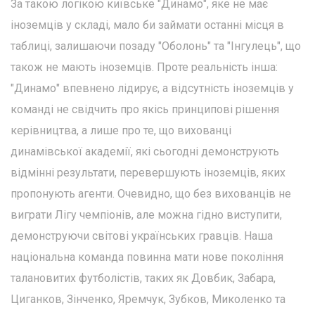
За такою логікою київське "Динамо", яке не має
іноземців у складі, мало би займати останні місця в
таблиці, залишаючи позаду "Оболонь" та "Інгулець", що
також не мають іноземців. Проте реальність інша:
"Динамо" впевнено лідирує, а відсутність іноземців у
команді не свідчить про якісь принципові рішення
керівництва, а лише про те, що вихованці
динамівської академії, які сьогодні демонструють
відмінні результати, перевершують іноземців, яких
пропонують агенти. Очевидно, що без вихованців не
виграти Лігу чемпіонів, але можна гідно виступити,
демонструючи світові українських гравців. Наша
національна команда повинна мати нове покоління
талановитих футболістів, таких як Довбик, Забара,
Циганков, Зінченко, Яремчук, Зубков, Миколенко та