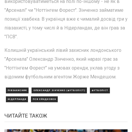
використовуватиметься на полі по-іншому - не як в
"Арсеналі" чи "Ноттінгем Форест". Зінченко займатиме
позиції хавбека. В українця вже є чималий досвід гри у
півзахисті, у тому числі й в Нідерландах, де він грав за
"ПСВ".
Колишній український лівий захисник лондонського
"Арсенала" Олександр Зінченко, який наразі грає за
"Ноттінгем Форест" на умовах оренди, уклав угоду з
відомим футбольним агентом Жорже Мендешом.
ПІВЗАХИСНИК
ОЛЕКСАНДР ЗІНЧЕНКО (ФУТБОЛІСТ)
ФУТБОЛІСТ
НІДЕРЛАНДИ
ПСВ ЕЙНДХОВЕН
ЧИТАЙТЕ ТАКОЖ