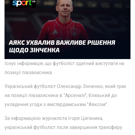
Існує інформація, що футболіст здатний виступати на
позиції півзахисника.
Український футболіст Олександр Зінченко, який грає
на позиції півзахисника в "Арсеналі", близький до
укладення угоди з амстердамським "Аяксом".
За інформацією журналіста Ігоря Циганика,
український футболіст після завершення трансферу