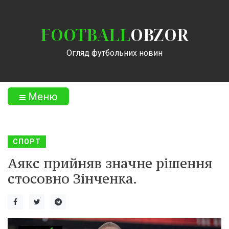
FOOTBALL
OBZOR
Огляд футбольних новин
Меню
СПОРТ
Аякс прийняв значне рішення
стосовно Зінченка.