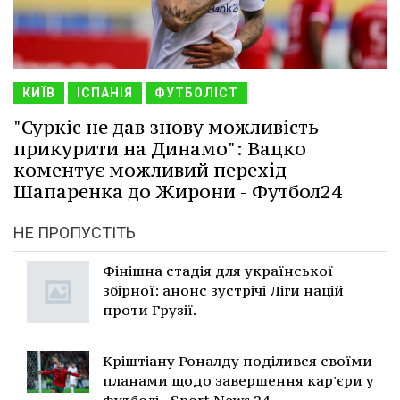
КИЇВ
ІСПАНІЯ
ФУТБОЛІСТ
"Суркіс не дав знову можливість
прикурити на Динамо": Вацко
коментує можливий перехід
Шапаренка до Жирони - Футбол24
НЕ ПРОПУСТІТЬ
Фінішна стадія для української
збірної: анонс зустрічі Ліги націй
проти Грузії.
Кріштіану Роналду поділився своїми
планами щодо завершення кар'єри у