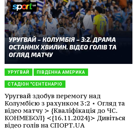
УРУГВАЙ
ПІВДЕННА АМЕРИКА
СТАДІОН "СЕНТЕНАРІО
Уругвай здобув перемогу над
Колумбією з рахунком 3:2 ⋆ Огляд та
відео матчу ≻ {Кваліфікація до ЧС.
КОНМЕБОЛ} ≺{16.11.2024}≻ Дивіться
відео голів на СПОРТ.UA