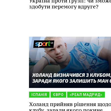
Україна проти Грузії: чи змож
здобути перемогу вдруге?
ІСПАНІЯ
ЄВРО
«РЕАЛ МАДРИД»
Холанд прийняв рішення щод
клубу, заради якого покине