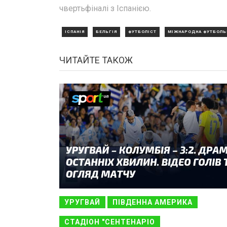
чвертьфіналі з Іспанією.
ІСПАНІЯ
БЕЛЬГІЯ
ФУТБОЛІСТ
МІЖНАРОДНА ФУТБОЛЬ
ЧИТАЙТЕ ТАКОЖ
УРУГВАЙ
ПІВДЕННА АМЕРИКА
СТАДІОН "СЕНТЕНАРІО