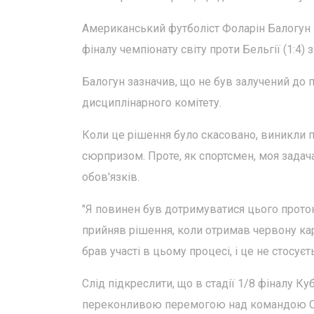
Американський футболіст Фоларін Балогун 
фіналу чемпіонату світу проти Бельгії (1:4)
Балогун зазначив, що не був залучений до 
дисциплінарного комітету.
Коли це рішення було скасовано, виникли 
сюрпризом. Проте, як спортсмен, моя задач
обов'язків.
"Я повинен був дотримуватися цього проток
прийняв рішення, коли отримав червону карт
брав участі в цьому процесі, і це не стосує
Слід підкреслити, що в стадії 1/8 фіналу Ку
переконливою перемогою над командою США 