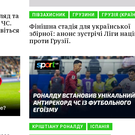
ляд та
ПІВЗАХИСНИК
ГРУЗИНИ
ГРУЗІЯ (КРАЇ
 ЧС.
Фінішна стадія для української
віться
збірної: анонс зустрічі Ліги наці
проти Грузії.
КРІШТІАНУ РОНАЛДУ
ІСПАНІЯ