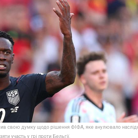
ив свою думку щодо рішення ФІФА, яке анулювало наслід
ти участь у грі проти Бельгії.