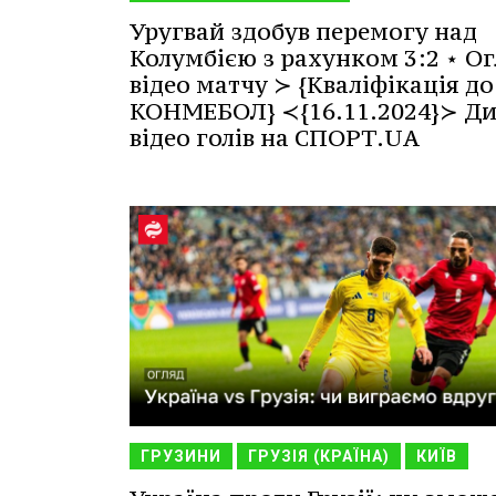
Уругвай здобув перемогу над
Колумбією з рахунком 3:2 ⋆ Ог
відео матчу ≻ {Кваліфікація до
КОНМЕБОЛ} ≺{16.11.2024}≻ Ди
відео голів на СПОРТ.UA
ГРУЗИНИ
ГРУЗІЯ (КРАЇНА)
КИЇВ