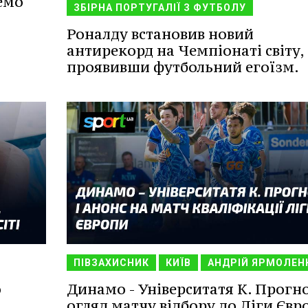
емо
ЗБІРНА ПОРТУГАЛІЇ З ФУТБОЛУ
Роналду встановив новий
антирекорд на Чемпіонаті світу,
проявивши футбольний егоїзм.
ПІВЗАХИСНИК
КИЇВ
АНДРІЙ ЯРМОЛЕН
о
Динамо - Університатя К. Прогно
огляд матчу відбору до Ліги Євр