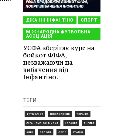
ДЖАННІ ІНФАНТІНО
СПОРТ
МІЖНАРОДНА ФУТБОЛЬНА
АСОЦІАЦІЯ
УЄФА зберігає курс на
бойкот ФІФА,
незважаючи на
вибачення від
Інфантіно.
ТЕГИ
ФУТБОЛІСТ
ПІВЗАХИСНИК
УКРАЇНА
ЛІГА ЧЕМПІОНІВ УЄФА
ІСПАНІЯ
АНГЛІЯ
КИЇВ
ЄВРОПА
ЄВРО
ІТАЛІЯ