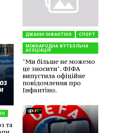
ДЖАННІ ІНФАНТІНО
СПОРТ
МІЖНАРОДНА ФУТБОЛЬНА
АСОЦІАЦІЯ
"Ми більше не можемо
це зносити". ФІФА
випустила офіційне
повідомлення про
Інфантіно.
КО
з та
опи.