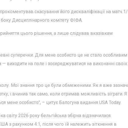
прокоментував скасування його дискваліфікації на матч 1/
 з боку Дисциплінарного комітету ФІФА.
прийняття цього рішення, а лише слідував вказівкам
певні суперечки. Для мене особисто це не стало особливим
а — виходити на поле і зосереджуватися на виконанні своїх
олу. Мої знання про це були обмеженими. Як я вже зазнача
ку, і вчинив так само, коли отримав можливість зіграти. Я
ться мене особисто", – цитує Балогуна видання USA Today.
бка світу 2026 року бельгійська збірна відзначилася
з рахунком 4:1, після чого їй належить зіткнення в