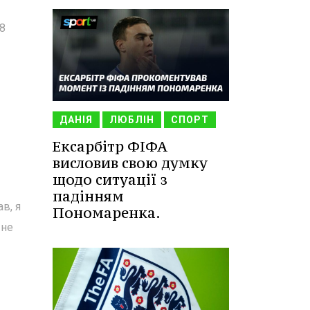
8
ДАНІЯ
ЛЮБЛІН
СПОРТ
Ексарбітр ФІФА
висловив свою думку
щодо ситуації з
падінням
в, я
Пономаренка.
 не