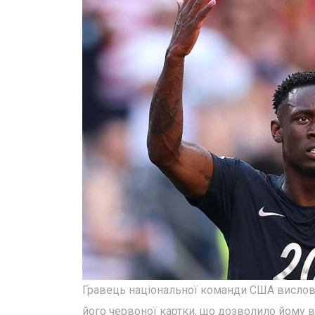
Гравець національної команди США вислов
його червоної картки, що дозволило йому взя