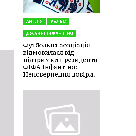
АНГЛІЯ
УЕЛЬС
ДЖАННІ ІНФАНТІНО
Футбольна асоціація
відмовилася від
підтримки президента
ФІФА Інфантіно:
Неповернення довіри.