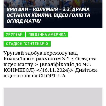
УРУГВАЙ
ПІВДЕННА АМЕРИКА
СТАДІОН "СЕНТЕНАРІО
Уругвай здобув перемогу над
Колумбією з рахунком 3:2 ⋆ Огляд та
відео матчу ≻ {Кваліфікація до ЧС.
КОНМЕБОЛ} ≺{16.11.2024}≻ Дивіться
відео голів на СПОРТ.UA