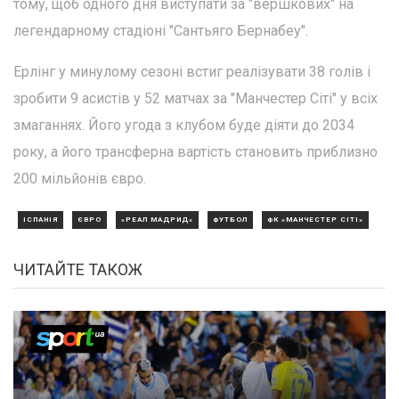
тому, щоб одного дня виступати за "вершкових" на
легендарному стадіоні "Сантьяго Бернабеу".
Ерлінг у минулому сезоні встиг реалізувати 38 голів і
зробити 9 асистів у 52 матчах за "Манчестер Сіті" у всіх
змаганнях. Його угода з клубом буде діяти до 2034
року, а його трансферна вартість становить приблизно
200 мільйонів євро.
ІСПАНІЯ
ЄВРО
«РЕАЛ МАДРИД»
ФУТБОЛ
ФК «МАНЧЕСТЕР СІТІ»
ЧИТАЙТЕ ТАКОЖ