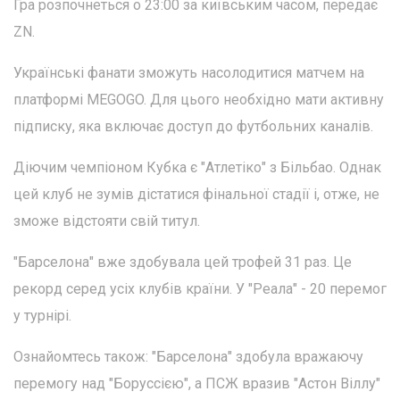
Гра розпочнеться о 23:00 за київським часом, передає
ZN.
Українські фанати зможуть насолодитися матчем на
платформі MEGOGO. Для цього необхідно мати активну
підписку, яка включає доступ до футбольних каналів.
Діючим чемпіоном Кубка є "Атлетіко" з Більбао. Однак
цей клуб не зумів дістатися фінальної стадії і, отже, не
зможе відстояти свій титул.
"Барселона" вже здобувала цей трофей 31 раз. Це
рекорд серед усіх клубів країни. У "Реала" - 20 перемог
у турнірі.
Ознайомтесь також: "Барселона" здобула вражаючу
перемогу над "Боруссією", а ПСЖ вразив "Астон Віллу"