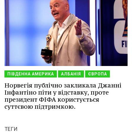
ПІВДЕННА АМЕРИКА
АЛБАНІЯ
ЄВРОПА
Норвегія публічно закликала Джанні
Інфантіно піти у відставку, проте
президент ФІФА користується
суттєвою підтримкою.
ТЕГИ