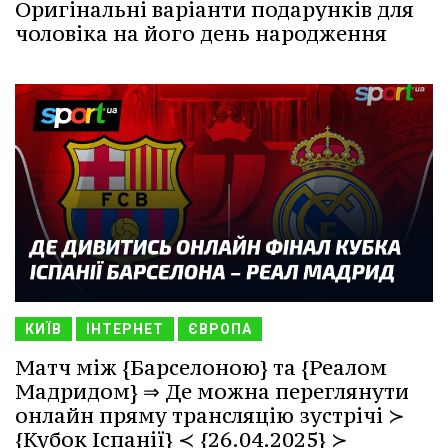
Оригінальні варіанти подарунків для
чоловіка на його день народження
КИЇВ
ІНТЕРНЕТ
ЄВРОПА
Матч між {Барселоною} та {Реалом
Мадридом} ⇒ Де можна переглянути
онлайн пряму трансляцію зустрічі ≻
{Кубок Іспанії} ≺ {26.04.2025} ≻