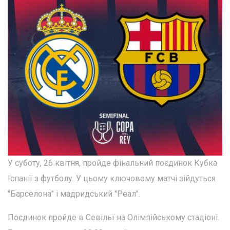
У суботу, 26 квітня, пройде фінальний поєдинок Кубка
Іспанії з футболу. У цьому ключовому матчі зійдуться
"Барселона" і мадридський "Реал".
Поєдинок пройде в Севільї на Олімпійському стадіоні.