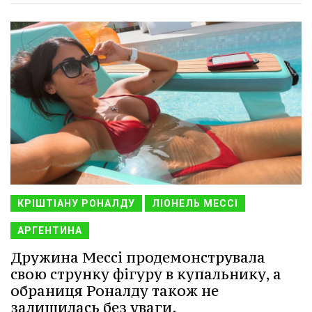
КРІШТІАНУ РОНАЛДУ
ЛІОНЕЛЬ МЕССІ
АРГЕНТИНА
Дружина Мессі продемонструвала
свою струнку фігуру в купальнику, а
обраниця Роналду також не
залишилась без уваги.