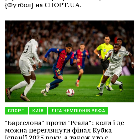
{Футбол} на СПОРТ.UA.
СПОРТ
КИЇВ
ЛІГА ЧЕМПІОНІВ УЄФА
"Барселона" проти "Реала": коли і де
можна переглянути фінал Кубка
Іспанії 2025 року, а також хто є