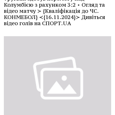
Колумбією з рахунком 3:2 ⋆ Огляд та
відео матчу ≻ {Кваліфікація до ЧС.
КОНМЕБОЛ} ≺{16.11.2024}≻ Дивіться
відео голів на СПОРТ.UA