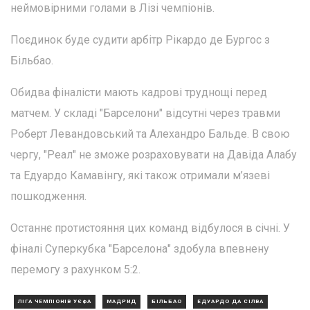
неймовірними голами в Лізі чемпіонів.
Поєдинок буде судити арбітр Рікардо де Бургос з
Більбао.
Обидва фіналісти мають кадрові труднощі перед
матчем. У складі "Барселони" відсутні через травми
Роберт Левандовський та Алехандро Бальде. В свою
чергу, "Реал" не зможе розраховувати на Давіда Алабу
та Едуардо Камавінгу, які також отримали м’язеві
пошкодження.
Останнє протистояння цих команд відбулося в січні. У
фіналі Суперкубка "Барселона" здобула впевнену
перемогу з рахунком 5:2.
ЛІГА ЧЕМПІОНІВ УЄФА
МАДРИД
БІЛЬБАО
ЕДУАРДО ДА СІЛВА