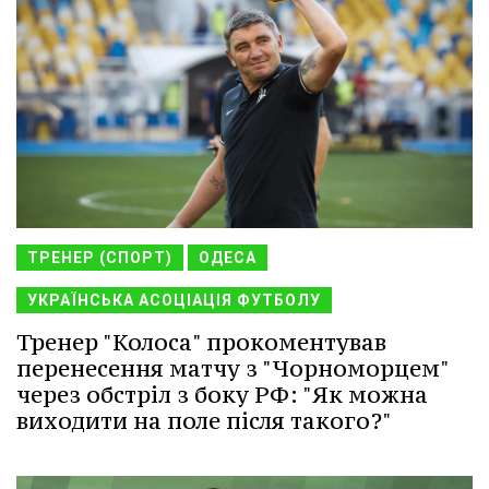
ТРЕНЕР (СПОРТ)
ОДЕСА
УКРАЇНСЬКА АСОЦІАЦІЯ ФУТБОЛУ
Тренер "Колоса" прокоментував
перенесення матчу з "Чорноморцем"
через обстріл з боку РФ: "Як можна
виходити на поле після такого?"