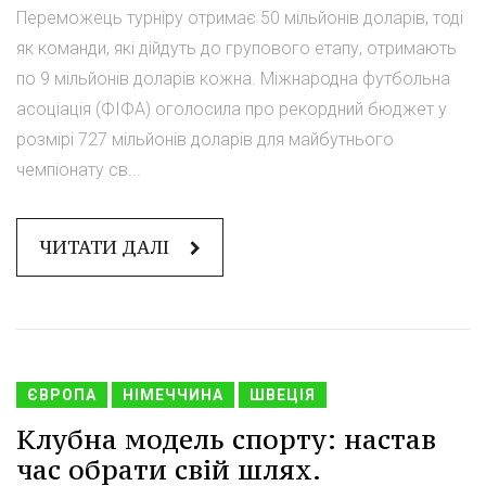
Переможець турніру отримає 50 мільйонів доларів, тоді
як команди, які дійдуть до групового етапу, отримають
по 9 мільйонів доларів кожна. Міжнародна футбольна
асоціація (ФІФА) оголосила про рекордний бюджет у
розмірі 727 мільйонів доларів для майбутнього
чемпіонату св...
ЧИТАТИ ДАЛІ
ЄВРОПА
НІМЕЧЧИНА
ШВЕЦІЯ
Клубна модель спорту: настав
час обрати свій шлях.