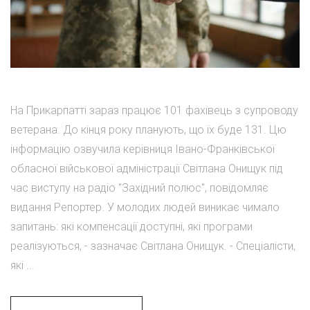
На Прикарпатті зараз працює 101 фахівець з супроводу
ветерана. До кінця року планують, що їх буде 131. Цю
інформацію озвучила керівниця Івано-Франківської
обласної військової адміністрації Світлана Онищук під
час виступу на радіо "Західний полюс", повідомляє
видання Репортер. У молодих людей виникає чимало
запитань: які компенсації доступні, які програми
реалізуються, - зазначає Світлана Онищук. - Спеціалісти,
які ...