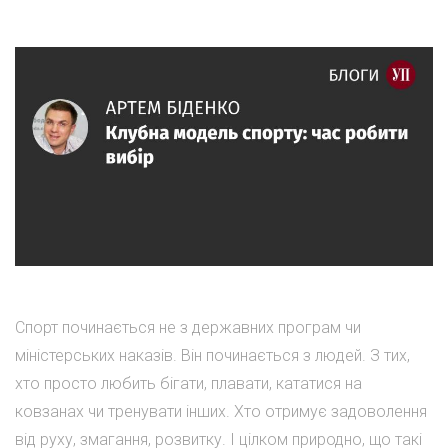
Спорт починається не з державних програм чи
міністерських наказів. Він починається з людей. З тих,
хто просто любить бігати, плавати, кататися на
ковзанах чи тренувати інших. Хто отримує задоволення
від руху, змагання, розвитку. І цілком природно, що такі