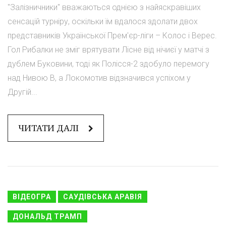
"Залізничники" вважаються однією з найяскравіших
сенсацій турніру, оскільки їм вдалося здолати двох
представників Української Прем'єр-ліги – Колос і Верес.
Гол Рибалки не зміг врятувати Лісне від нічиєї у матчі з
дублем Буковини, тоді як Полісся-2 здобуло перемогу
над Нивою В, а Локомотив відзначився успіхом у
Другій...
ЧИТАТИ ДАЛІ
ВІДЕОГРА
САУДІВСЬКА АРАВІЯ
ДОНАЛЬД ТРАМП