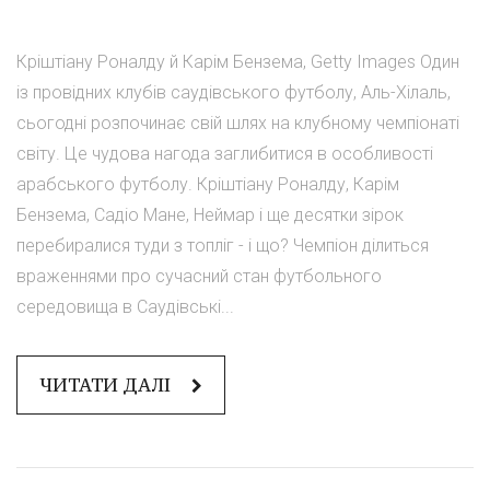
Кріштіану Роналду й Карім Бензема, Getty Images Один
із провідних клубів саудівського футболу, Аль-Хілаль,
сьогодні розпочинає свій шлях на клубному чемпіонаті
світу. Це чудова нагода заглибитися в особливості
арабського футболу. Кріштіану Роналду, Карім
Бензема, Садіо Мане, Неймар і ще десятки зірок
перебиралися туди з топліг - і що? Чемпіон ділиться
враженнями про сучасний стан футбольного
середовища в Саудівські...
ЧИТАТИ ДАЛІ