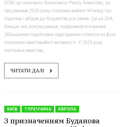
SCM, що належить бізнесмену Рінату Ахметову, за
підсумками 2025 року сплатила майже 94 млрд грн
податків і зборів до бюджетів усіх рівнів. Це на 26%
більше, ніж роком раніше, повідомили в компанії.
Збільшення податкових надходжень сталося на фоні
посиленої інвестиційної активності. У 2025 році
капітальні інвестиц...
ЧИТАТИ ДАЛІ
КИЇВ
ТУРЕЧЧИНА
ЄВРОПА
З призначенням Буданова