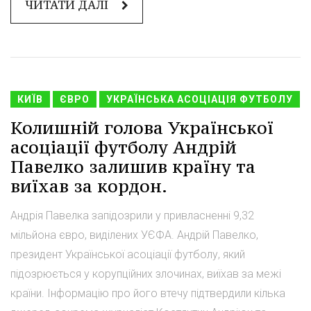
ЧИТАТИ ДАЛІ
КИЇВ
ЄВРО
УКРАЇНСЬКА АСОЦІАЦІЯ ФУТБОЛУ
Колишній голова Української
асоціації футболу Андрій
Павелко залишив країну та
виїхав за кордон.
Андрія Павелка запідозрили у привласненні 9,32
мільйона євро, виділених УЄФА. Андрій Павелко,
президент Української асоціації футболу, який
підозрюється у корупційних злочинах, виїхав за межі
країни. Інформацію про його втечу підтвердили кілька