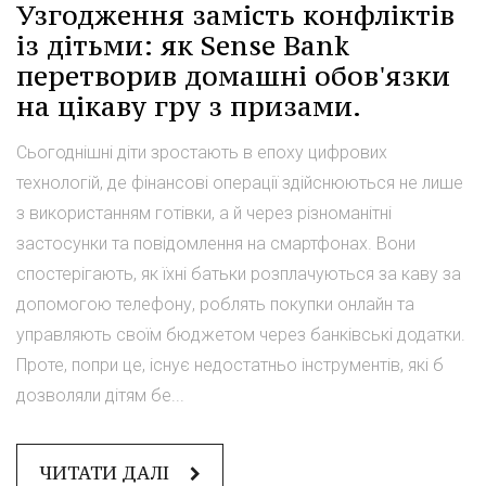
Узгодження замість конфліктів
із дітьми: як Sense Bank
перетворив домашні обов'язки
на цікаву гру з призами.
Сьогоднішні діти зростають в епоху цифрових
технологій, де фінансові операції здійснюються не лише
з використанням готівки, а й через різноманітні
застосунки та повідомлення на смартфонах. Вони
спостерігають, як їхні батьки розплачуються за каву за
допомогою телефону, роблять покупки онлайн та
управляють своїм бюджетом через банківські додатки.
Проте, попри це, існує недостатньо інструментів, які б
дозволяли дітям бе...
ЧИТАТИ ДАЛІ