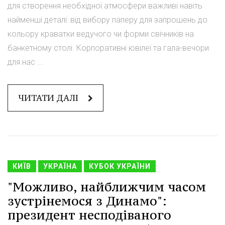
для створення необхідної атмосфери важливі навіть
найменші деталі: від вибору паперу для запрошень до
кольору краватки ведучого чи форми свічників на
банкетному столі. Корпоративні ювілеї та гала-вечори
для нас ...
ЧИТАТИ ДАЛІ
КИЇВ
УКРАЇНА
КУБОК УКРАЇНИ
"Можливо, найближчим часом
зустрінемося з Динамо":
президент несподіваного