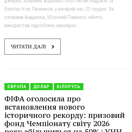
джерел, зокрема журналіст Костянтин Андріюк та
блогер Ігор Лаченков, у вечірній час 23 грудня. За
словами Андріюка, 50-річний Павелко, нібито,
використав підроблену інвалідніс...
ЧИТАТИ ДАЛІ
ЄВРОПА
ДОЛАР
БІЛОРУСЬ
ФІФА оголосила про
встановлення нового
історичного рекорду: призовий
фонд Чемпіонату світу 2026
року збільшиться на 50% | УНН