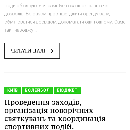
люди об'єднуються самі. Без вказівок, планів чи
дозволів. Бо разом простіше: ділити оренду залу,
обмінюватися досвідом, допомагати один одному. Саме
так і народжу...
ЧИТАТИ ДАЛІ
КИЇВ
ВОЛЕЙБОЛ
БЮДЖЕТ
Проведення заходів,
організація новорічних
святкувань та координація
спортивних подій.