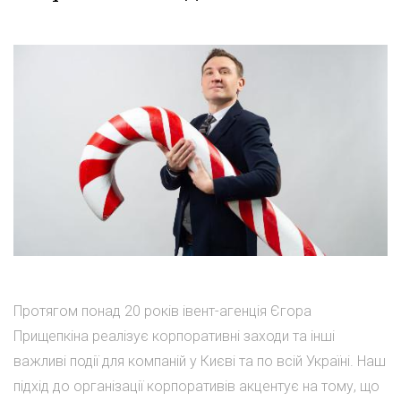
Протягом понад 20 років івент-агенція Єгора
Прищепкіна реалізує корпоративні заходи та інші
важливі події для компаній у Києві та по всій Україні. Наш
підхід до організації корпоративів акцентує на тому, що