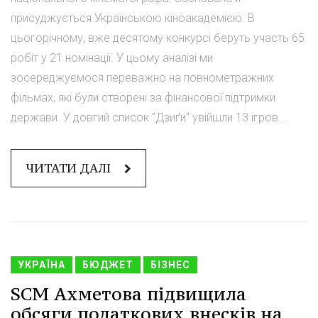
присуджується Українською кіноакадемією. В
цьогорічному, вже десятому конкурсі беруть участь 65
робіт у 21 номінації. У цьому аналізі ми
зосереджуємося переважно на повнометражних
фільмах, які були створені за фінансової підтримки
держави. У довгий список "Дзиґи" увійшли 13 ігров...
ЧИТАТИ ДАЛІ
УКРАЇНА
БЮДЖЕТ
БІЗНЕС
SCM Ахметова підвищила
обсяги податкових внесків на