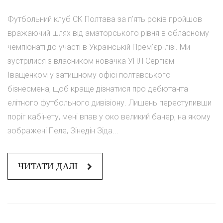
Футбольний клуб СК Полтава за п'ять років пройшов
вражаючий шлях від аматорського рівня в обласному
чемпіонаті до участі в Українській Прем'єр-лізі. Ми
зустрілися з власником новачка УПЛ Сергієм
Іващенком у затишному офісі полтавського
бізнесмена, щоб краще дізнатися про дебютанта
елітного футбольного дивізіону. Лишень переступивши
поріг кабінету, мені впав у око великий банер, на якому
зображені Пеле, Зінедін Зіда...
ЧИТАТИ ДАЛІ