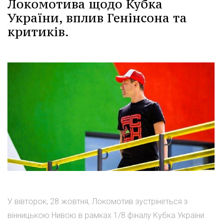
Локомотива щодо Кубка
України, вплив Генінсона та
критиків.
У вівторок, 28 жовтня, Локомотив зустрінеться з
вінницькою Нивою в рамках 1/8 фіналу Кубка України.