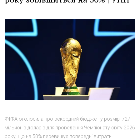
ФІФА оголосила про рекордний бюджет у розмірі 727
мільйонів доларів для проведення Чемпіонату світу 2026
року, що на 50% перевищує попередні витрати.