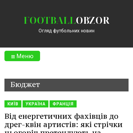
FOOTBALL
OBZOR
Огляд футбольних новин
Меню
Бюджет
КИЇВ
УКРАЇНА
ФРАНЦІЯ
Від енергетичних фахівців до
дрег-квін артистів: які стрічки
цьогоріч претендують на