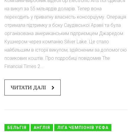
Компанія-виробник відеоігор Electronic Arts погодилася
на викуп за 55 мільярдів доларів. Тепер вона
переходить у приватну власність консорціуму. Операція
отримала підтримку з боку Саудівської Аравії та була
організована американським підприємцем Джаредом
Кушнером через компанію Silver Lake. Це стало
найбільшим в історії викупом, здійсненим за допомогою
позикових коштів. Про подробиці повідомив The
Financial Times 2...
ЧИТАТИ ДАЛІ
БЕЛЬГІЯ
АНГЛІЯ
ЛІГА ЧЕМПІОНІВ УЄФА