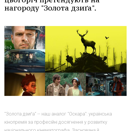
нагороду "Золота дзиґа".
"Золота дзиґа" -- наш аналог "Оскара": українська
кінопремія за професійні досягнення у розвитку
національного кінематографа. Заснована й