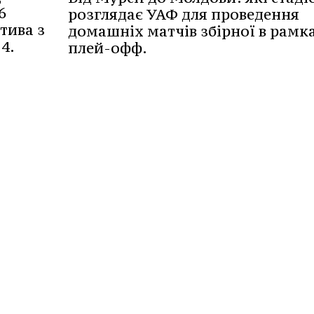
6
розглядає УАФ для проведення
тива з
домашніх матчів збірної в рамк
4.
плей-офф.