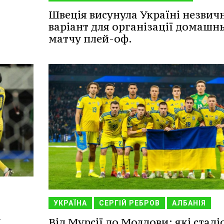
Швеція висунула Україні незвич
варіант для організації домашн
матчу плей-оф.
УКРАЇНА
СЕРГІЙ РЕБРОВ
АЛБАНІЯ
д
Від Мурсії до Молдови: які стаді