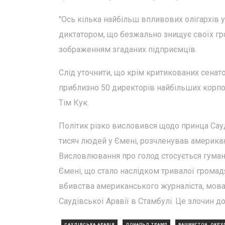
"Ось кілька найбільш впливових олігархів у
диктатором, що безжально знищує своїх гро
зображенням згаданих підприємців.
Слід уточнити, що крім критикованих сенато
приблизно 50 директорів найбільших корпора
Тім Кук.
Політик різко висловився щодо принца Сауд
тисяч людей у Ємені, розчленував американ
Висловлювання про голод стосується гумані
Ємені, що стало наслідком тривалої громадя
вбивства американського журналіста, мова
Саудівської Аравії в Стамбулі. Це злочин д
САУДІВСЬКА АРАВІЯ
ДОНАЛЬД ТРАМП
ВАШИНГТОН, ОКРУ