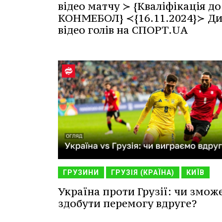
відео матчу ≻ {Кваліфікація до
КОНМЕБОЛ} ≺{16.11.2024}≻ Ди
відео голів на СПОРТ.UA
ГРУЗИНИ
ГРУЗІЯ (КРАЇНА)
КИЇВ
Україна проти Грузії: чи змож
здобути перемогу вдруге?