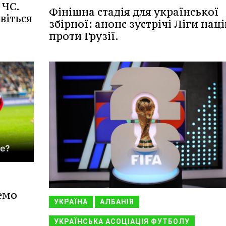
 ЧС.
Фінішна стадія для української
віться
збірної: анонс зустрічі Ліги наці
проти Грузії.
емо
УКРАЇНА
АЛБАНІЯ
УКРАЇНСЬКА АСОЦІАЦІЯ ФУТБОЛУ