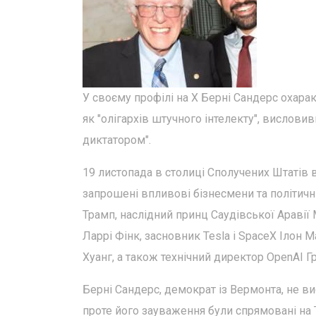
У своєму профілі на X Берні Сандерс охара
як "олігархів штучного інтелекту", висловив
диктатором".
19 листопада в столиці Сполучених Штатів 
запрошені впливові бізнесмени та політич
Трамп, наслідний принц Саудівської Аравії
Ларрі Фінк, засновник Tesla і SpaceX Ілон 
Хуанг, а також технічний директор OpenAI Г
Берні Сандерс, демократ із Вермонта, не в
проте його зауваження були спрямовані на Т