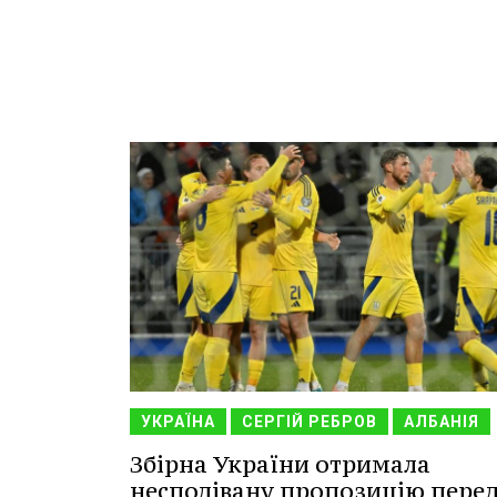
УКРАЇНА
СЕРГІЙ РЕБРОВ
АЛБАНІЯ
Збірна України отримала
несподівану пропозицію пере