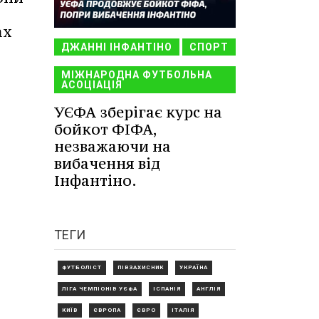
ах
ДЖАННІ ІНФАНТІНО
СПОРТ
МІЖНАРОДНА ФУТБОЛЬНА
АСОЦІАЦІЯ
УЄФА зберігає курс на
бойкот ФІФА,
незважаючи на
вибачення від
Інфантіно.
ТЕГИ
ФУТБОЛІСТ
ПІВЗАХИСНИК
УКРАЇНА
ЛІГА ЧЕМПІОНІВ УЄФА
ІСПАНІЯ
АНГЛІЯ
КИЇВ
ЄВРОПА
ЄВРО
ІТАЛІЯ