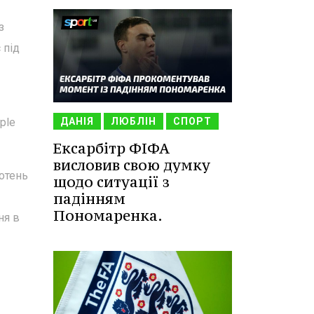
з
 під
ple
ДАНІЯ
ЛЮБЛІН
СПОРТ
Ексарбітр ФІФА
висловив свою думку
сотень
щодо ситуації з
падінням
Пономаренка.
ня в