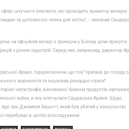
 сфері штучного інтелекту, які проводять приватну вечерю 
мадян за допомогою пилки для кісток", - зазначає Сандерс
ром, на офіційній вечері з принцом у Білому домі присутні
цій з різних індустрій. Серед них, наприклад, директор Ap
івської Аравії, підкреслюючи, що той "призвів до голоду 
ського журналіста та ініціював рекордні страти".
тарної катастрофи, викликаної браком продуктів харчуван
нської війни, в яку втягнулася Саудівська Аравія. Щодо
 йде про Джамаля Хашоггі, який був убитий у консульстві
осі перебуває в центрі розслідування.
Г КОЛУМБІЯ
ПІДПРИЄМНИЦТВО
ЖУРНАЛІСТ