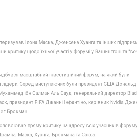
ктеризував Ілона Маска, Дженсена Хуанга та інших підприє
ши критику щодо їхньої участі у форумі у Вашингтоні та "веч
відбувся масштабний інвестиційний форум, на який були
ні лідери. Серед виступаючих були президент США Дональд
 Мухаммед ібн Салман Аль Сауд, генеральний директор Bla
Маск, президент FIFA Джанні Інфантіно, керівник Nvidia Дже
рег Брокман.
исловлював пряму критику на адресу всіх учасників форуму
рампа, Маска, Хуанга, Брокмана та Сакса.