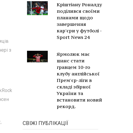
Кріштіану Роналду
поділився своїми
планами щодо
завершення
кар'єри у футболі -
Sport News 24
мців
ері з
Ярмолюк має
шанс стати
гравцем 10-го
клубу англійської
Прем'єр-ліги в
складі збірної
ckRock
України та
нсен
встановити новий
рекорд.
,
СВІЖІ ПУБЛІКАЦІЇ