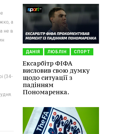
не
жко, а
а не в
ин
ДАНІЯ
ЛЮБЛІН
СПОРТ
Ексарбітр ФІФА
висловив свою думку
і (34-
щодо ситуації з
падінням
Пономаренка.
удня.