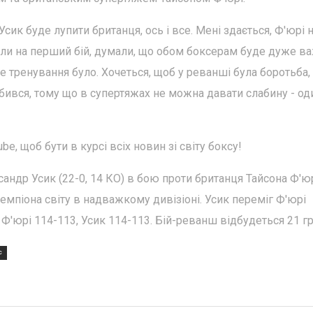
ик буде лупити британця, ось і все. Мені здається, Ф'юрі 
кали на перший бій, думали, що обом боксерам буде дуже ва
 тренування було. Хочеться, щоб у реванші була боротьба, 
абився, тому що в супертяжах не можна давати слабину - од
e, щоб бути в курсі всіх новин зі світу боксу!
сандр Усик (22-0, 14 КО) в бою проти британця Тайсона Ф'юр
емпіона світу в надважкому дивізіоні. Усик переміг Ф'юрі
Ф'юрі 114-113, Усик 114-113. Бій-реванш відбудеться 21 гр
С