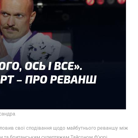
сандра.
словив свої сподівання щодо майбутнього реваншу між
 та британським супертяжем Тайсоном Ф'юрі.