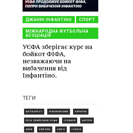
ДЖАННІ ІНФАНТІНО
СПОРТ
МІЖНАРОДНА ФУТБОЛЬНА
АСОЦІАЦІЯ
УЄФА зберігає курс на
бойкот ФІФА,
незважаючи на
вибачення від
Інфантіно.
ТЕГИ
ФУТБОЛІСТ
ПІВЗАХИСНИК
УКРАЇНА
ЛІГА ЧЕМПІОНІВ УЄФА
ІСПАНІЯ
АНГЛІЯ
КИЇВ
ЄВРОПА
ЄВРО
ІТАЛІЯ