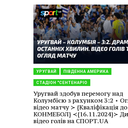
УРУГВАЙ
ПІВДЕННА АМЕРИКА
СТАДІОН "СЕНТЕНАРІО
Уругвай здобув перемогу над
Колумбією з рахунком 3:2 ⋆ Ог
відео матчу ≻ {Кваліфікація до
КОНМЕБОЛ} ≺{16.11.2024}≻ Ди
відео голів на СПОРТ.UA