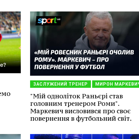
ЗАСЛУЖЕНИЙ ТРЕНЕР
МИРОН МАРКЕВИ
емо
"Мій одноліток Раньєрі став
головним тренером Роми".
Маркевич висловився про своє
повернення в футбольний світ.