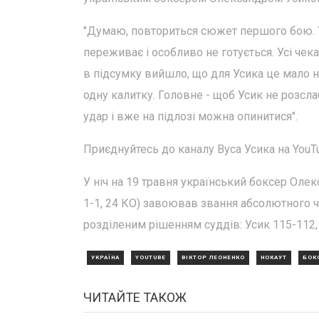
"Думаю, повториться сюжет першого бою. Ус
переживає і особливо не готується. Усі че
в підсумку вийшло, що для Усика це мало не
одну калитку. Головне - щоб Усик не розсл
удар і вже на підлозі можна опинитися".
Приєднуйтесь до каналу Вуса Усика на YouTub
У ніч на 19 травня український боксер Олек
1-1, 24 КО) завоював звання абсолютного ч
розділеним рішенням суддів: Усик 115-112, 
УКРАЇНА
YOUTUBE
ВІКТОР ЛЕОНЕНКО
НОКАУТ
БОК
ЧИТАЙТЕ ТАКОЖ