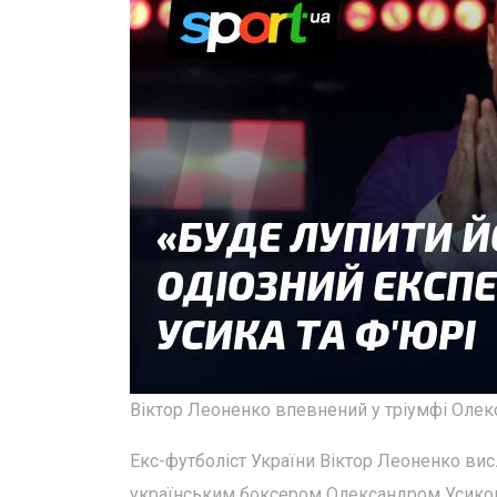
Віктор Леоненко впевнений у тріумфі Олек
Екс-футболіст України Віктор Леоненко ви
українським боксером Олександром Усиком