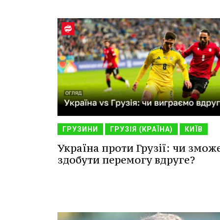
ГРУЗИНИ
ГРУЗІЯ (КРАЇНА)
КИЇВ
Україна проти Грузії: чи змож
здобути перемогу вдруге?