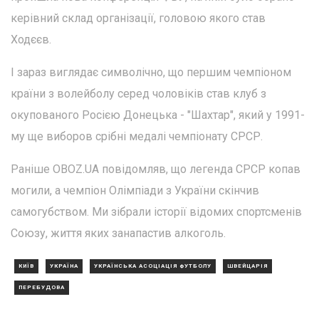
керівний склад організації, головою якого став
Ходєєв.
І зараз виглядає символічно, що першим чемпіоном
країни з волейболу серед чоловіків став клуб з
окупованого Росією Донецька - "Шахтар", який у 1991-
му ще виборов срібні медалі чемпіонату СРСР.
Раніше OBOZ.UA повідомляв, що легенда СРСР копав
могили, а чемпіон Олімпіади з України скінчив
самогубством. Ми зібрали історії відомих спортсменів
Союзу, життя яких занапастив алкоголь.
КИЇВ
УКРАЇНА
УКРАЇНСЬКА АСОЦІАЦІЯ ФУТБОЛУ
ШВЕЙЦАРІЯ
ПЕРЕБУДОВА