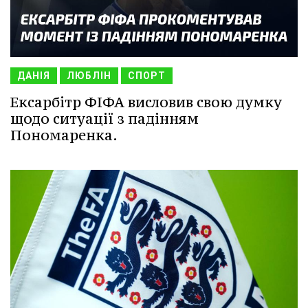
ДАНІЯ
ЛЮБЛІН
СПОРТ
Ексарбітр ФІФА висловив свою думку
щодо ситуації з падінням
Пономаренка.