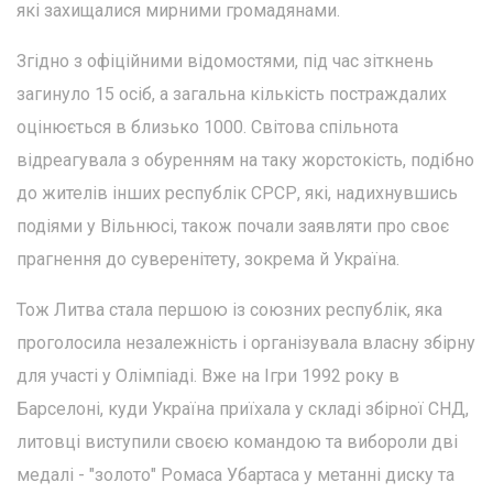
які захищалися мирними громадянами.
Згідно з офіційними відомостями, під час зіткнень
загинуло 15 осіб, а загальна кількість постраждалих
оцінюється в близько 1000. Світова спільнота
відреагувала з обуренням на таку жорстокість, подібно
до жителів інших республік СРСР, які, надихнувшись
подіями у Вільнюсі, також почали заявляти про своє
прагнення до суверенітету, зокрема й Україна.
Тож Литва стала першою із союзних республік, яка
проголосила незалежність і організувала власну збірну
для участі у Олімпіаді. Вже на Ігри 1992 року в
Барселоні, куди Україна приїхала у складі збірної СНД,
литовці виступили своєю командою та вибороли дві
медалі - "золото" Ромаса Убартаса у метанні диску та