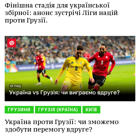
Фінішна стадія для української
збірної: анонс зустрічі Ліги націй
проти Грузії.
ГРУЗИНИ
ГРУЗІЯ (КРАЇНА)
КИЇВ
Україна проти Грузії: чи зможемо
здобути перемогу вдруге?