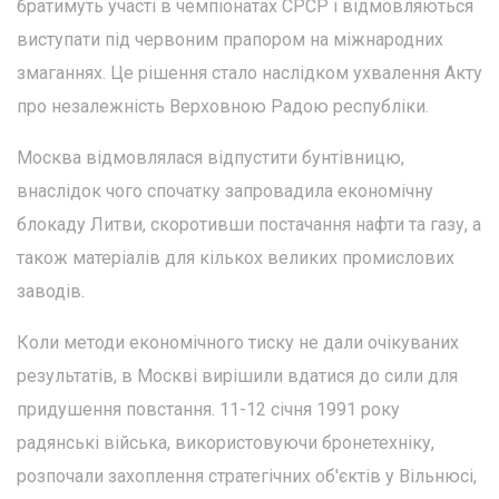
братимуть участі в чемпіонатах СРСР і відмовляються
виступати під червоним прапором на міжнародних
змаганнях. Це рішення стало наслідком ухвалення Акту
про незалежність Верховною Радою республіки.
Москва відмовлялася відпустити бунтівницю,
внаслідок чого спочатку запровадила економічну
блокаду Литви, скоротивши постачання нафти та газу, а
також матеріалів для кількох великих промислових
заводів.
Коли методи економічного тиску не дали очікуваних
результатів, в Москві вирішили вдатися до сили для
придушення повстання. 11-12 січня 1991 року
радянські війська, використовуючи бронетехніку,
розпочали захоплення стратегічних об'єктів у Вільнюсі,