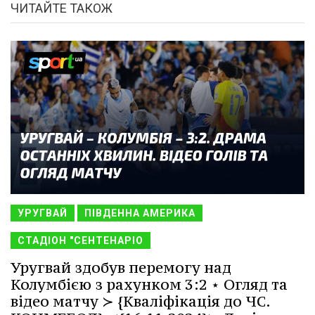
ЧИТАЙТЕ ТАКОЖ
УРУГВАЙ
ПІВДЕННА АМЕРИКА
СТАДІОН "СЕНТЕНАРІО
Уругвай здобув перемогу над
Колумбією з рахунком 3:2 ⋆ Огляд та
відео матчу ≻ {Кваліфікація до ЧС.