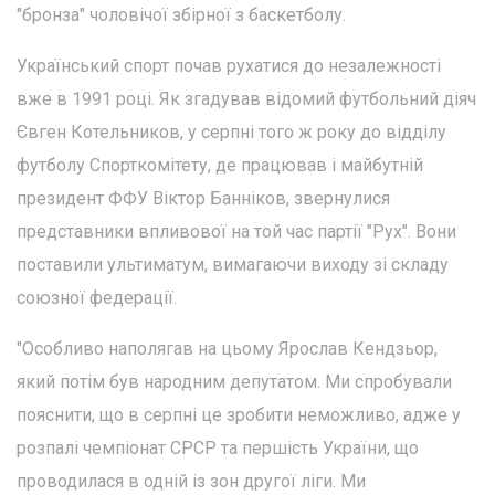
"бронза" чоловічої збірної з баскетболу.
Український спорт почав рухатися до незалежності
вже в 1991 році. Як згадував відомий футбольний діяч
Євген Котельников, у серпні того ж року до відділу
футболу Спорткомітету, де працював і майбутній
президент ФФУ Віктор Банніков, звернулися
представники впливової на той час партії "Рух". Вони
поставили ультиматум, вимагаючи виходу зі складу
союзної федерації.
"Особливо наполягав на цьому Ярослав Кендзьор,
який потім був народним депутатом. Ми спробували
пояснити, що в серпні це зробити неможливо, адже у
розпалі чемпіонат СРСР та першість України, що
проводилася в одній із зон другої ліги. Ми