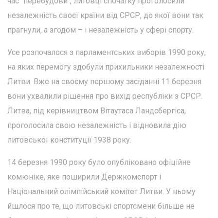
час "перебудови", литовці спочатку проголосили
незалежність своєї країни від СРСР, до якої вони так
прагнули, а згодом – і незалежність у сфері спорту.
Усе розпочалося з парламентських виборів 1990 року,
на яких перемогу здобули прихильники незалежності
Литви. Вже на своєму першому засіданні 11 березня
вони ухвалили рішення про вихід республіки з СРСР.
Литва, під керівництвом Вітаутаса Ландсбергіса,
проголосила свою незалежність і відновила дію
литовської конституції 1938 року.
14 березня 1990 року було опубліковано офіційне
комюніке, яке поширили Держкомспорт і
Національний олімпійський комітет Литви. У ньому
йшлося про те, що литовські спортсмени більше не