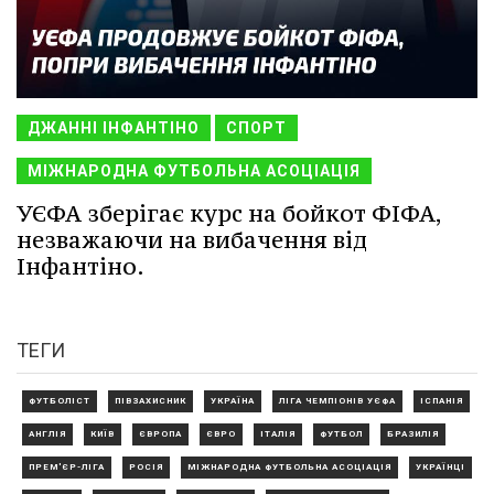
ДЖАННІ ІНФАНТІНО
СПОРТ
МІЖНАРОДНА ФУТБОЛЬНА АСОЦІАЦІЯ
УЄФА зберігає курс на бойкот ФІФА,
незважаючи на вибачення від
Інфантіно.
ТЕГИ
ФУТБОЛІСТ
ПІВЗАХИСНИК
УКРАЇНА
ЛІГА ЧЕМПІОНІВ УЄФА
ІСПАНІЯ
АНГЛІЯ
КИЇВ
ЄВРОПА
ЄВРО
ІТАЛІЯ
ФУТБОЛ
БРАЗИЛІЯ
ПРЕМ'ЄР-ЛІГА
РОСІЯ
МІЖНАРОДНА ФУТБОЛЬНА АСОЦІАЦІЯ
УКРАЇНЦІ