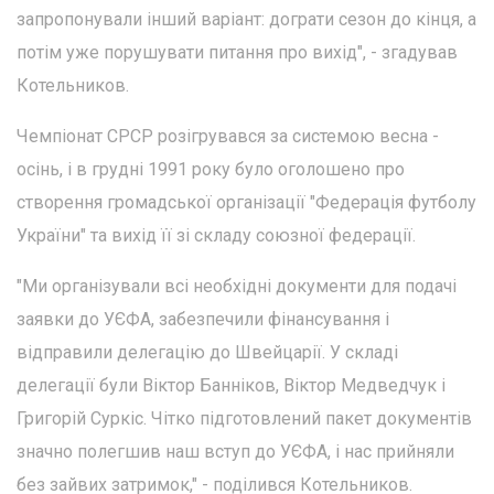
запропонували інший варіант: дограти сезон до кінця, а
потім уже порушувати питання про вихід", - згадував
Котельников.
Чемпіонат СРСР розігрувався за системою весна -
осінь, і в грудні 1991 року було оголошено про
створення громадської організації "Федерація футболу
України" та вихід її зі складу союзної федерації.
"Ми організували всі необхідні документи для подачі
заявки до УЄФА, забезпечили фінансування і
відправили делегацію до Швейцарії. У складі
делегації були Віктор Банніков, Віктор Медведчук і
Григорій Суркіс. Чітко підготовлений пакет документів
значно полегшив наш вступ до УЄФА, і нас прийняли
без зайвих затримок," - поділився Котельников.