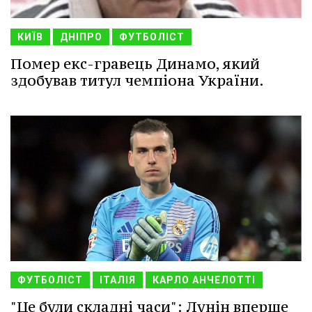
КИЇВ
ДНІПРО
ФУТБОЛІСТ
Помер екс-гравець Динамо, який
здобував титул чемпіона України.
ФУТБОЛІСТ
ІТАЛІЯ
КАРЛО АНЧЕЛОТТІ
"Це були складні часи": Лунін вперше