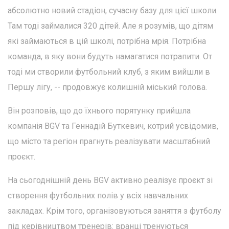
абсолютно новий стадіон, сучасну базу для цієї школи.
Там тоді займалися 320 дітей. Але я розумів, що дітям
які займаються в цій школі, потрібна мрія. Потрібна
команда, в яку вони будуть намагатися потрапити. От
тоді ми створили футбольний клуб, з яким вийшли в
Першу лігу, -- продовжує колишній міський голова.
Він розповів, що до їхнього порятунку прийшла
компанія BGV та Геннадій Буткевич, котрий усвідомив,
що місто та регіон прагнуть реалізувати масштабний
проєкт.
На сьогоднішній день BGV активно реалізує проєкт зі
створення футбольних полів у всіх навчальних
закладах. Крім того, організовуються заняття з футболу
під керівництвом тренерів: вранці тренуються