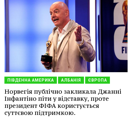
ПІВДЕННА АМЕРИКА
АЛБАНІЯ
ЄВРОПА
Норвегія публічно закликала Джанні
Інфантіно піти у відставку, проте
президент ФІФА користується
суттєвою підтримкою.