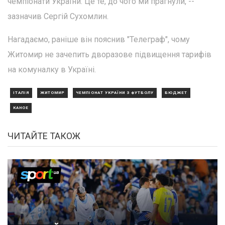
чемпіонати України. Це те, до чого ми прагнули, --
зазначив Сергій Сухомлин.
Нагадаємо, раніше він пояснив "Телеграф", чому
Житомир не зачепить дворазове підвищення тарифів
на комуналку в Україні.
ІТАЛІЯ
ЖИТОМИР
ЧЕМПІОНАТ УКРАЇНИ З ФУТБОЛУ
БЮДЖЕТ
КАНОЕ
ЧИТАЙТЕ ТАКОЖ