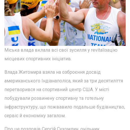
Міська влада вклала всі свої зусилля у revitalізацію
місцевих спортивних ініціатив.
Влада Житомира взяла на озброєння досвід
американського Індіанаполіса, який за три десятиліття
перетворився на спортивний центр США. У місті
побудували розвинену спортивну та готельну
інфраструктуру, що пожвавило подальше будівництво,
сервіс й економіку загалом.
Про це розповів Сергій Сухомлин, очільник