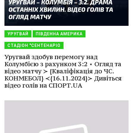
УРУГВАЙ
ПІВДЕННА АМЕРИКА
СТАДІОН "СЕНТЕНАРІО
Уругвай здобув перемогу над
Колумбією з рахунком 3:2 ⋆ Огляд та
відео матчу ≻ {Кваліфікація до ЧС.
КОНМЕБОЛ} ≺{16.11.2024}≻ Дивіться
відео голів на СПОРТ.UA