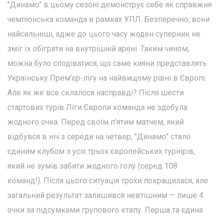
"Динамо" в цьому сезоні демонструє себе як справжня
чемпіонська команда в рамках УПЛ. Безперечно, вони
найсильніші, адже до цього часу жоден суперник не
зміг їх обіграти на внутрішній арені. Таким чином,
можна було сподіватися, що саме кияни представлять
Українську Прем'єр-лігу на найвищому рівні в Європі.
Але як же все склалося насправді? Після шести
стартових турів Ліги Європи команда не здобула
жодного очка. Перед своїм п'ятим матчем, який
відбувся в ніч з середи на четвер, "Динамо" стало
єдиним клубом з усіх трьох європейських турнірів,
який не зумів забити жодного голу (серед 108
команд!). Після цього ситуація трохи покращилася, але
загальний результат залишився невтішним — лише 4
очки за підсумками групового етапу. Перша та єдина