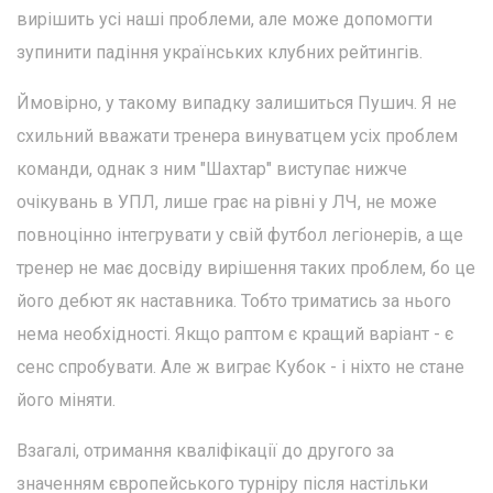
вирішить усі наші проблеми, але може допомогти
зупинити падіння українських клубних рейтингів.
Ймовірно, у такому випадку залишиться Пушич. Я не
схильний вважати тренера винуватцем усіх проблем
команди, однак з ним "Шахтар" виступає нижче
очікувань в УПЛ, лише грає на рівні у ЛЧ, не може
повноцінно інтегрувати у свій футбол легіонерів, а ще
тренер не має досвіду вирішення таких проблем, бо це
його дебют як наставника. Тобто триматись за нього
нема необхідності. Якщо раптом є кращий варіант - є
сенс спробувати. Але ж виграє Кубок - і ніхто не стане
його міняти.
Взагалі, отримання кваліфікації до другого за
значенням європейського турніру після настільки