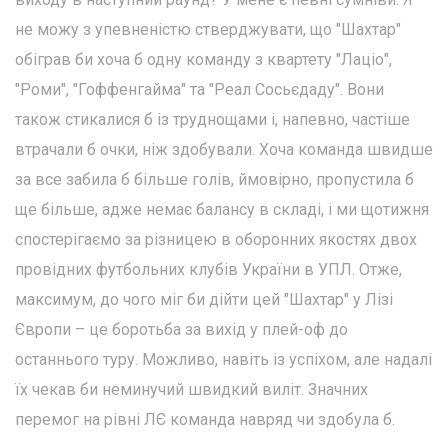
не можу з упевненістю стверджувати, що "Шахтар"
обіграв би хоча б одну команду з квартету "Лаціо",
"Роми", "Гоффенгайма" та "Реал Сосьєдаду". Вони
також стикалися б із труднощами і, напевно, частіше
втрачали б очки, ніж здобували. Хоча команда швидше
за все забила б більше голів, ймовірно, пропустила б
ще більше, адже немає балансу в складі, і ми щотижня
спостерігаємо за різницею в оборонних якостях двох
провідних футбольних клубів України в УПЛ. Отже,
максимум, до чого міг би дійти цей "Шахтар" у Лізі
Європи – це боротьба за вихід у плей-оф до
останнього туру. Можливо, навіть із успіхом, але надалі
їх чекав би неминучий швидкий виліт. Значних
перемог на рівні ЛЄ команда навряд чи здобула б.