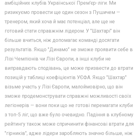
амбіційних клубів Української Прем'єр-ліги. Ми
ризикуємо провести ще один сезон з Пушичем —
тренером, який хоча й має потенціал, але ще не
готовий стати справжнім лідером. У "Шахтарі" він
більше вчиться, ніж допомагає команді досягати
результатів. Якщо "Динамо" не зможе проявити себе в
Лізі Чемпіонів чи Лізі Європи, а інші клуби не
виправдають сподівань, це може призвести до втрати
позицій у таблиці коефіцієнтів УЄФА. Якщо "Шахтар"
візьме участь у Лізі Європи, малоймовірно, що він
зможе продемонструвати справжні можливості своїх
легіонерів — вони поки що не готові перемагати клуби
з топ-5 ліг, що вже було очевидно. Падіння в клубному
рейтингу також може спричинити фінансові втрати для
"гірників", адже лідери заробляють значно більше, ніж