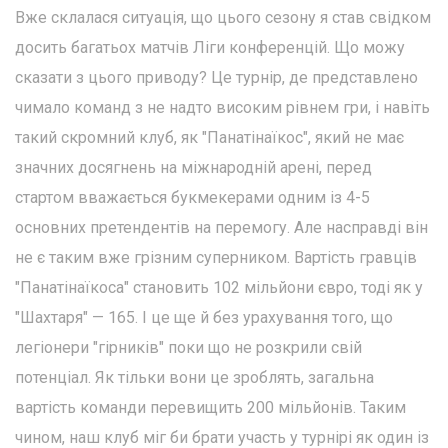
Вже склалася ситуація, що цього сезону я став свідком
досить багатьох матчів Ліги конференцій. Що можу
сказати з цього приводу? Це турнір, де представлено
чимало команд з не надто високим рівнем гри, і навіть
такий скромний клуб, як "Панатінаїкос", який не має
значних досягнень на міжнародній арені, перед
стартом вважається букмекерами одним із 4-5
основних претендентів на перемогу. Але насправді він
не є таким вже грізним суперником. Вартість гравців
"Панатінаїкоса" становить 102 мільйони євро, тоді як у
"Шахтаря" — 165. І це ще й без урахування того, що
легіонери "гірників" поки що не розкрили свій
потенціал. Як тільки вони це зроблять, загальна
вартість команди перевищить 200 мільйонів. Таким
чином, наш клуб міг би брати участь у турнірі як один із