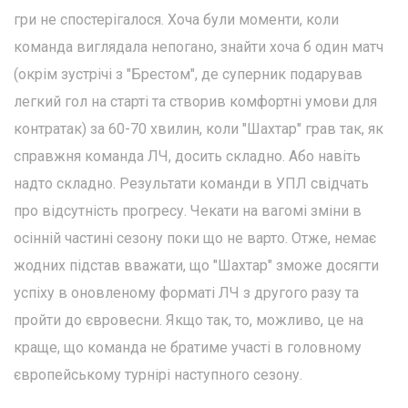
гри не спостерігалося. Хоча були моменти, коли
команда виглядала непогано, знайти хоча б один матч
(окрім зустрічі з "Брестом", де суперник подарував
легкий гол на старті та створив комфортні умови для
контратак) за 60-70 хвилин, коли "Шахтар" грав так, як
справжня команда ЛЧ, досить складно. Або навіть
надто складно. Результати команди в УПЛ свідчать
про відсутність прогресу. Чекати на вагомі зміни в
осінній частині сезону поки що не варто. Отже, немає
жодних підстав вважати, що "Шахтар" зможе досягти
успіху в оновленому форматі ЛЧ з другого разу та
пройти до євровесни. Якщо так, то, можливо, це на
краще, що команда не братиме участі в головному
європейському турнірі наступного сезону.