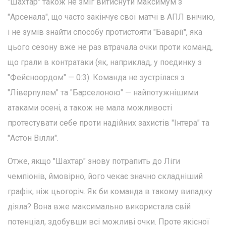
"Шахтар" також не зміг витиснути максимум з
"Арсенала", що часто закінчує свої матчі в АПЛ внічию,
і не зумів знайти способу протистояти "Баварії", яка
цього сезону вже не раз втрачала очки проти команд,
що грали в контратаки (як, наприклад, у поєдинку з
"Фейєноордом" — 0:3). Команда не зустрілася з
"Ліверпулем" та "Барселоною" — найпотужнішими
атаками осені, а також не мала можливості
протестувати себе проти надійних захистів "Інтера" та
"Астон Вілли".
Отже, якщо "Шахтар" знову потрапить до Ліги
чемпіонів, ймовірно, його чекає значно складніший
графік, ніж цьогоріч. Як би команда в такому випадку
діяла? Вона вже максимально використала свій
потенціал, здобувши всі можливі очки. Проте якісної