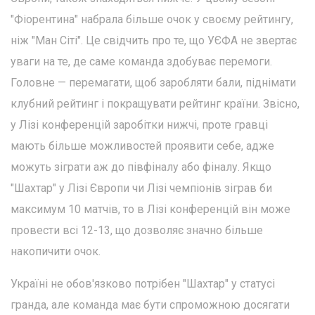
"Фіорентина" набрала більше очок у своєму рейтингу,
ніж "Ман Сіті". Це свідчить про те, що УЄФА не звертає
уваги на те, де саме команда здобуває перемоги.
Головне — перемагати, щоб заробляти бали, піднімати
клубний рейтинг і покращувати рейтинг країни. Звісно,
у Лізі конференцій заробітки нижчі, проте гравці
мають більше можливостей проявити себе, адже
можуть зіграти аж до півфіналу або фіналу. Якщо
"Шахтар" у Лізі Європи чи Лізі чемпіонів зіграв би
максимум 10 матчів, то в Лізі конференцій він може
провести всі 12-13, що дозволяє значно більше
накопичити очок.
Україні не обов'язково потрібен "Шахтар" у статусі
гранда, але команда має бути спроможною досягати