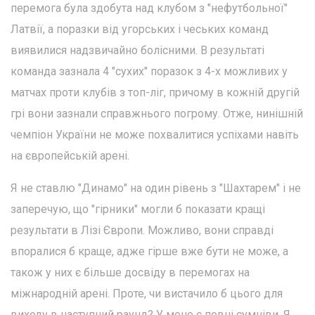
перемога була здобута над клубом з "нефутбольної"
Латвії, а поразки від угорських і чеських команд
виявилися надзвичайно болісними. В результаті
команда зазнала 4 "сухих" поразок з 4-х можливих у
матчах проти клубів з топ-ліг, причому в кожній другій
грі вони зазнали справжнього погрому. Отже, нинішній
чемпіон України не може похвалитися успіхами навіть
на європейській арені.
Я не ставлю "Динамо" на один рівень з "Шахтарем" і не
заперечую, що "гірники" могли б показати кращі
результати в Лізі Європи. Можливо, вони справді
впоралися б краще, адже гірше вже бути не може, а
також у них є більше досвіду в перемогах на
міжнародній арені. Проте, чи вистачило б цього для
виходу в наступний раунд? У мене є певні сумніви. Я