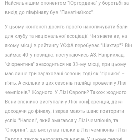
Найсильнішим опонентом "Юргордена" у боротьбі за
вихід до півфіналу був "Панатінаїкос".
У цьому контексті досить просто накопичувати бали
для клубу та національної асоціації. Чи знаєте ви, на
якому місці в рейтингу УЄФА перебуває "Шахтар"? Він
займає 40-у позицію, поступаючись АЗ. Наприклад,
"Фіорентина" знаходиться на 33-му місці, при цьому
має лише три зараховані сезони, тоді як "гірники" –
п'ять. А скільки з цих сезонів італійці провели у Лізі
чемпіонів? Жодного. У Лізі Європи? Також жодного.
Вони спокійно виступали у Лізі конференцій, двічі
доходячи до фіналу, і зараз мають шанс повторити
успіх. "Наполі", який змагався у Лізі чемпіонів, та
"Спортінг", що виступав тільки в Лізі чемпіонів і Лізі
Європи, також знаходяться нижче. У цьому сезоні