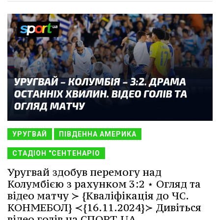
УРУГВАЙ
ПІВДЕННА АМЕРИКА
СТАДІОН "СЕНТЕНАРІО
Уругвай здобув перемогу над
Колумбією з рахунком 3:2 ⋆ Огляд та
відео матчу ≻ {Кваліфікація до ЧС.
КОНМЕБОЛ} ≺{16.11.2024}≻ Дивіться
відео голів на СПОРТ.UA