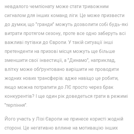
невдалого чемпіонату може стати тривожним
сигналом для інших команд ліги. Це може призвести
до думки, що "гранди" можуть дозволити собі будь-які
витрати протягом сезону, проте все одно заберуть всі
важливі путівки до Європи. У такій ситуації інші
претенденти на призові місця можуть ще більше
зменшити свої інвестиції, а "Динамо", наприклад,
влітку може обґрунтовано вирішити не проводити
жодних нових трансферів: адже навіщо це робити,
якщо можна потрапити до ЛЄ просто через брак
конкурентів? І ще один рік доведеться грати в режимі
"терпіння".
Його участь у Лізі Європи не принесе користі жодній
стороні. Це негативно вплине на мотивацію інших