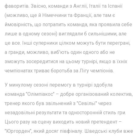
фаворитів. Звісно, команди з Англії, Італії та Іспанії
(можливо, ще й Німеччини та Франції, але там є
ймовірність, що потрапить команда, яка проявила себе
лише в одному сезоні) виглядали б сильнішими, але
це все. Інші суперники цілком можуть бути переграні,
а гранди, можливо, виб'ють один одного або не
зможуть зосередитися на цьому турнірі, якщо в їхніх
чемпіонатах триває боротьба за Лігу чемпіонів.
У минулому сезоні перемогу в турнірі здобула
команда "Олімпіакос" – добре організований колектив,
тренер якого був звільнений з "Севільї" через
незадовільні результати та односторонній стиль гри.
Цього разу на сцену виходить новий претендент –
"Юргорден", який досяг півфіналу. Шведські клуби вже