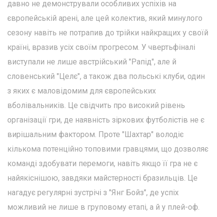
давно не демонстрували особливих успіхів на
європейській арені, але цей колектив, який минулого
сезону навіть не потрапив до трійки найкращих у своїй
країні, вразив усіх своїм прогресом. У чвертьфіналі
виступали не лише австрійський "Рапід", але й
словенський "Целє", а також два польські клуби, один
з яких є маловідомим для європейських
вболівальників. Це свідчить про високий рівень
організації гри, де наявність зіркових футболістів не є
вирішальним фактором. Проте "Шахтар" володіє
кількома потенційно топовими гравцями, що дозволяє
команді здобувати перемоги, навіть якщо її гра не є
найякіснішою, завдяки майстерності бразильців. Це
нагадує регулярні зустрічі з "Янг Бойз", де успіх
можливий не лише в груповому етапі, а й у плей-оф.