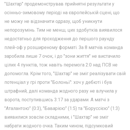
"Шахтар" продемонстрував прийнятні результати у
осінньо-зимовому періоді на європейській сцені, що
не можу не відзначити одразу, щоб уникнути
непорозумінь. Тим не менш, цих здобутків виявилося
недостатньо для проходження до першого раунду
плей-оф у розширеному форматі. За 8 матчів команда
заробила лише 7 очок, і до "зони життя" не вистачило
цілих 4 пунктів, тож навіть перемога 2:0 над ПСВ не
допомогла. Крім того, "Шахтар" не зміг реалізувати свій
потенціал у грі проти "Болоньї": хоч у дебюті і був
штрафний, далі команда жодного разу не влучила у
ворота, поступившись 3:17 за ударами. А матчі з
"Аталантою" (0:3), "Баварією" (1:5) та "Боруссією" (1:3)
виявилися зовсім складними, і "Шахтар" не зміг
набрати жодного очка. Таким чином, підсумковий