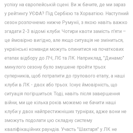
успіху на європейській сцені. Ви ж бачите, де ми зараз
у рейтингу УЄФА? Під Сербією та Хорватією. Наступний
сезон розпочнемо нижче Румунії, з якою навіть важко
згадати 2-3 відомі клуби. Чотири квоти замість п'яти –
це ймовірно вигідно, але якщо ситуація не зміниться,
українські команди можуть опинитися на початкових
етапах відбору до ЛЧ, ЛЄ та ЛК. Наприклад, "Динамо"
минулого сезону було змушене пройти трьох
суперників, щоб потрапити до групового етапу, а наші
клуби в ЛК - двох або трьох. Існує ймовірність, що
ситуація погіршиться. Тоді, навіть після завершення
війни, ми ще кілька років можемо не бачити наші
клуби у двох найпрестижніших турнірах, адже вони не
зможуть подолати цю складну систему
кваліфікаційних раундів. Участь "Шахтаря" у ЛК не