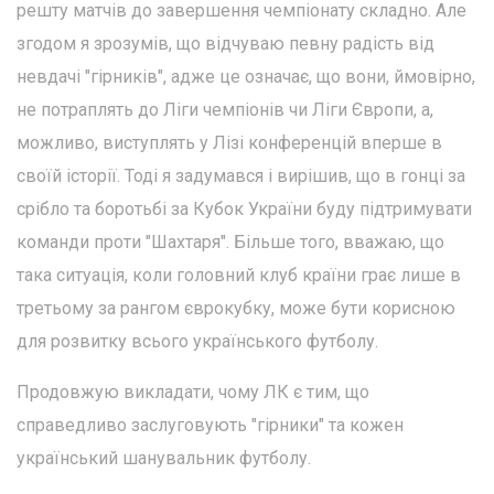
решту матчів до завершення чемпіонату складно. Але
згодом я зрозумів, що відчуваю певну радість від
невдачі "гірників", адже це означає, що вони, ймовірно,
не потраплять до Ліги чемпіонів чи Ліги Європи, а,
можливо, виступлять у Лізі конференцій вперше в
своїй історії. Тоді я задумався і вирішив, що в гонці за
срібло та боротьбі за Кубок України буду підтримувати
команди проти "Шахтаря". Більше того, вважаю, що
така ситуація, коли головний клуб країни грає лише в
третьому за рангом єврокубку, може бути корисною
для розвитку всього українського футболу.
Продовжую викладати, чому ЛК є тим, що
справедливо заслуговують "гірники" та кожен
український шанувальник футболу.