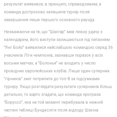
результат виявився, в принципі, справедливим, а
команда достроково залишила турнір після
завершення лише першого основного раунду.
Незважаючи на те, що "Шахтар" мав певну удачу з
календарем, його виступи залишаються під питанням.
"Янг Бойз" виявилися найслабшою командою серед 36
учасників Ліги чемпіонів, зазнавши поразок у всіх
восьми матчах, а "Болонья" не входить у число
провідних європейських клубів. Лише один суперник
"гірників" зміг потрапити до топ-8 за підсумками
турніру. Якщо розглядати результати суперників більш
детально, то варто згадати, що команда програла
"Боруссії", яка на той момент перебувала в нижній
частині таблиці Бундесліги після відходу Шахіна.