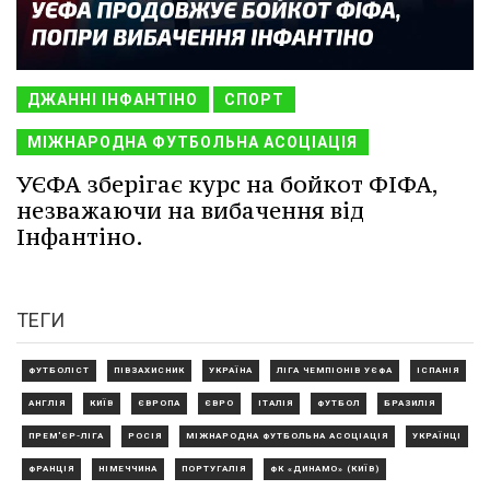
ДЖАННІ ІНФАНТІНО
СПОРТ
МІЖНАРОДНА ФУТБОЛЬНА АСОЦІАЦІЯ
УЄФА зберігає курс на бойкот ФІФА,
незважаючи на вибачення від
Інфантіно.
ТЕГИ
ФУТБОЛІСТ
ПІВЗАХИСНИК
УКРАЇНА
ЛІГА ЧЕМПІОНІВ УЄФА
ІСПАНІЯ
АНГЛІЯ
КИЇВ
ЄВРОПА
ЄВРО
ІТАЛІЯ
ФУТБОЛ
БРАЗИЛІЯ
ПРЕМ'ЄР-ЛІГА
РОСІЯ
МІЖНАРОДНА ФУТБОЛЬНА АСОЦІАЦІЯ
УКРАЇНЦІ
ФРАНЦІЯ
НІМЕЧЧИНА
ПОРТУГАЛІЯ
ФК «ДИНАМО» (КИЇВ)