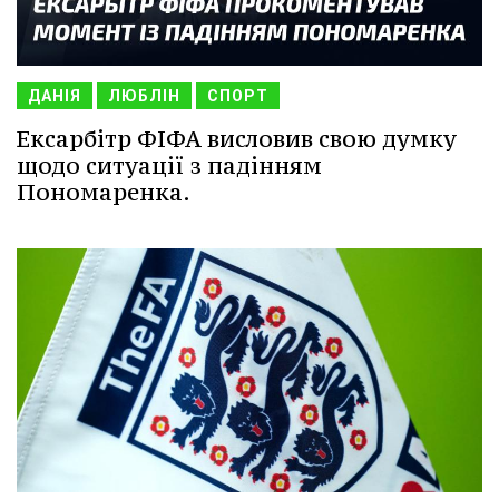
ДАНІЯ
ЛЮБЛІН
СПОРТ
Ексарбітр ФІФА висловив свою думку
щодо ситуації з падінням
Пономаренка.