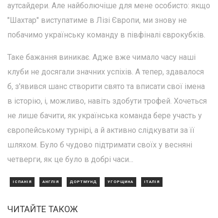
аутсайдери. Але найболючіше для мене особисто: якщо
"Шахтар" виступатиме в Лізі Європи, ми знову не
побачимо українську команду в півфіналі єврокубків.
Таке бажання виникає. Адже вже чимало часу наші
клуби не досягали значних успіхів. А тепер, здавалося
б, з'явився шанс створити свято та вписати свої імена
в історію, і, можливо, навіть здобути трофей. Хочеться
не лише бачити, як українська команда бере участь у
європейському турнірі, а й активно слідкувати за її
шляхом. Було б чудово підтримати своїх у весняні
четверги, як це було в добрі часи...
ІСПАНІЯ
АНГЛІЯ
ДОРТМУНД
УГОРЩИНА
ІТАЛІЯ
ЧИТАЙТЕ ТАКОЖ