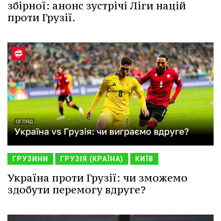
збірної: анонс зустрічі Ліги націй
проти Грузії.
ГРУЗИНИ
ГРУЗІЯ (КРАЇНА)
КИЇВ
Україна проти Грузії: чи зможемо
здобути перемогу вдруге?