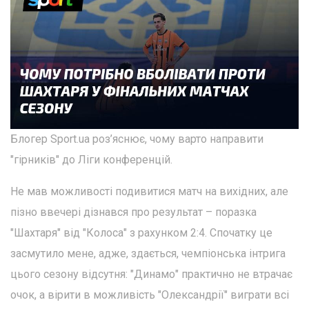
Блогер Sport.ua роз’яснює, чому варто направити
"гірників" до Ліги конференцій.
Не мав можливості подивитися матч на вихідних, але
пізно ввечері дізнався про результат – поразка
"Шахтаря" від "Колоса" з рахунком 2:4. Спочатку це
засмутило мене, адже, здається, чемпіонська інтрига
цього сезону відсутня: "Динамо" практично не втрачає
очок, а вірити в можливість "Олександрії" виграти всі