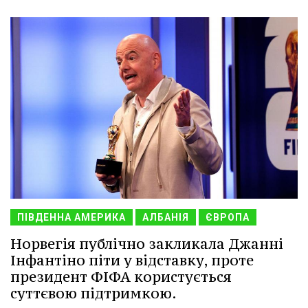
ПІВДЕННА АМЕРИКА
АЛБАНІЯ
ЄВРОПА
Норвегія публічно закликала Джанні
Інфантіно піти у відставку, проте
президент ФІФА користується
суттєвою підтримкою.