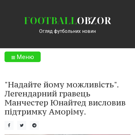
FOOTBALL
OBZOR
Огляд футбольних новин
Меню
"Надайте йому можливість".
Легендарний гравець
Манчестер Юнайтед висловив
підтримку Аморіму.