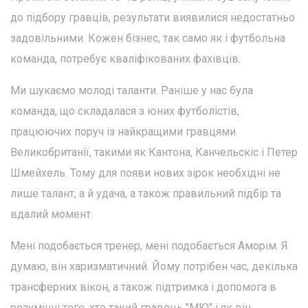
до підбору гравців, результати виявилися недостатньо
задовільними. Кожен бізнес, так само як і футбольна
команда, потребує кваліфікованих фахівців.
Ми шукаємо молоді таланти. Раніше у нас була
команда, що складалася з юних футболістів,
працюючих поруч із найкращими гравцями
Великобританії, такими як Кантона, Канчельскіс і Петер
Шмейхель. Тому для появи нових зірок необхідні не
лише талант, а й удача, а також правильний підбір та
вдалий момент.
Мені подобається тренер, мені подобається Аморім. Я
думаю, він харизматичний. Йому потрібен час, декілька
трансферних вікон, а також підтримка і допомога в
розумінні того, хто такий гравець "МЮ" і як він