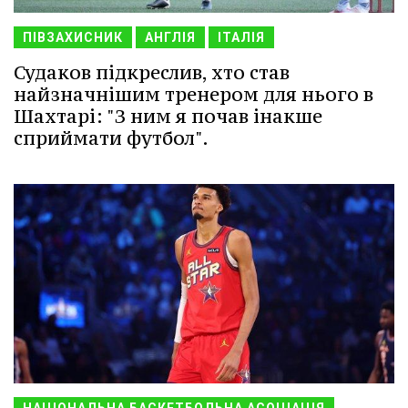
ПІВЗАХИСНИК
АНГЛІЯ
ІТАЛІЯ
Судаков підкреслив, хто став
найзначнішим тренером для нього в
Шахтарі: "З ним я почав інакше
сприймати футбол".