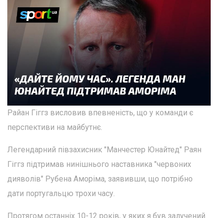
Райан Гіггз висловив впевненість, що у команди є
перспективи на майбутнє.
Легендарний півзахисник "Манчестер Юнайтед" Раян
Гіггз підтримав нинішнього наставника "червоних
дияволів" Рубена Аморіма, заявивши, що потрібно
дати португальцю трохи часу.
Протягом останніх 10-12 років, у яких я був залучений