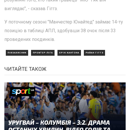
виглядає", - сказав Гіггз.
У поточному сезоні "Манчестер Юнайтед" займає 14-ту
позицію в таблиці АПЛ, здобувши 38 очок після 33
проведених поєдинків.
ПІВЗАХИСНИК
ПРЕМ'ЄР-ЛІГА
ЕРІК КАНТОНА
РАЙАН ГІГГЗ
ЧИТАЙТЕ ТАКОЖ