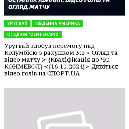
УРУГВАЙ
ПІВДЕННА АМЕРИКА
СТАДІОН "СЕНТЕНАРІО
Уругвай здобув перемогу над
Колумбією з рахунком 3:2 ⋆ Огляд та
відео матчу ≻ {Кваліфікація до ЧС.
КОНМЕБОЛ} ≺{16.11.2024}≻ Дивіться
відео голів на СПОРТ.UA