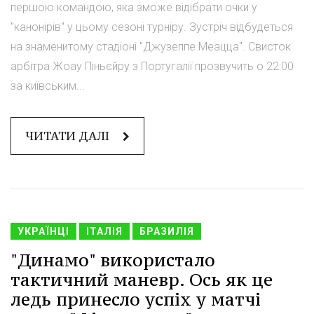
першою командою, яка зможе відібрати очки у
"канонірів" у цьому сезоні турніру. Зустріч відбудеться
на знаменитому стадіоні "Джузеппе Меацца". Свисток
арбітра Жоау Піньєйру з Португалії прозвучить о 22:00
за київським...
ЧИТАТИ ДАЛІ
УКРАЇНЦІ
ІТАЛІЯ
БРАЗИЛІЯ
"Динамо" використало
тактичний маневр. Ось як це
ледь принесло успіх у матчі