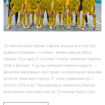
16 найсильніших збірних Європи, вперше в історії три
країни-господарки, і головне - великі надії на збірну
України. Сьогодні, 21-го січня, стартує чемпіонат Європи
2026 з футзалу. У цьому матеріалі Чемпіон надасть
вичерпну інформацію про турнір, охоплюючи всі важливі
аспекти. Змагання стартує 21 січня і триватиме до 7
лютого 2026 року. Перший раунд чемпіонату Європи
включатиме груповий етап, де 16 команд будуть роз...