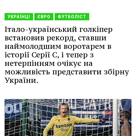
УКРАЇНЦІ
ЄВРО
ФУТБОЛІСТ
Італо-український голкіпер
встановив рекорд, ставши
наймолодшим воротарем в
історії Серії С, і тепер з
нетерпінням очікує на
можливість представити збірну
України.