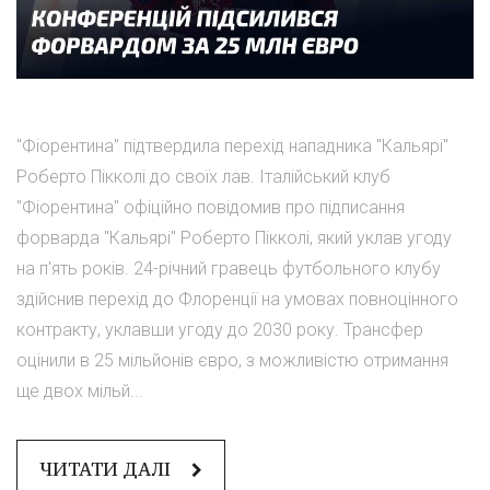
"Фіорентина" підтвердила перехід нападника "Кальярі"
Роберто Пікколі до своїх лав. Італійський клуб
"Фіорентина" офіційно повідомив про підписання
форварда "Кальярі" Роберто Пікколі, який уклав угоду
на п'ять років. 24-річний гравець футбольного клубу
здійснив перехід до Флоренції на умовах повноцінного
контракту, уклавши угоду до 2030 року. Трансфер
оцінили в 25 мільйонів євро, з можливістю отримання
ще двох мільй...
ЧИТАТИ ДАЛІ