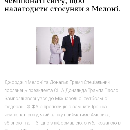
чемпіонаті світу, щоб
налагодити стосунки з Мелоні.
Джорджія Мелоні та Дональд Трамп Спеціальний
посланець президента США Дональда Трампа Паоло
Замполлі звернувся до Міжнародної футбольної
федерації ФІФА із пропозицією замінити Іран на
чемпіонаті світу, який влітку прийматиме Америка,
збірною Італії. Згідно з інформацією, опублікованою в