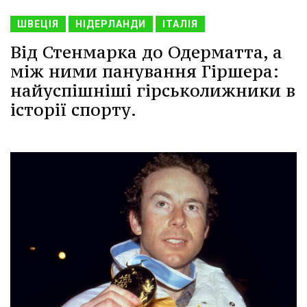
ШВЕЦІЯ
НІДЕРЛАНДИ
ІТАЛІЯ
Від Стенмарка до Одерматта, а
між ними панування Гіршера:
найуспішніші гірськолижники в
історії спорту.