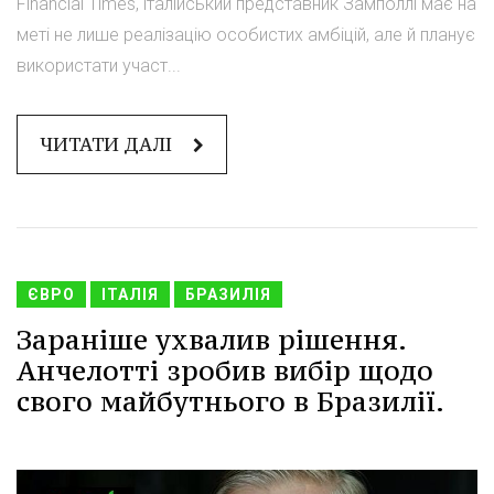
Financial Times, італійський представник Замполлі має на
меті не лише реалізацію особистих амбіцій, але й планує
використати участ...
ЧИТАТИ ДАЛІ
ЄВРО
ІТАЛІЯ
БРАЗИЛІЯ
Зараніше ухвалив рішення.
Анчелотті зробив вибір щодо
свого майбутнього в Бразилії.