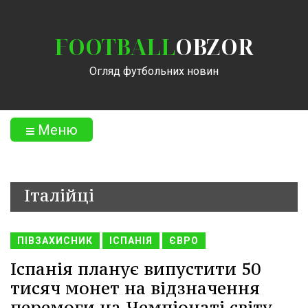
FOOTBALL
OBZOR
Огляд футбольних новин
Меню
Італійці
ПІВЗАХИСНИК
ІСПАНІЯ
ЄВРО
Іспанія планує випустити 50
тисяч монет на відзначення
перемоги на Чемпіонаті світу