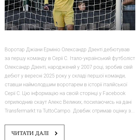
Воротар Джіани Ермініо Олександр Дзенті дебютував
за першу команду в Серії С. Італо-український футболіст
Олександр Дзенті, народжений у 2007 році, зробив свій
дебют у вересні 2025 року у складі першої команди,
ставши наймолодшим воротарем в історії італійської
Серії С. Цю інформацію на своїй сторінці у Facebook
оприлюднив скаут Алекс Великих, посилаючись на дані
Transfermarkt та TuttoCampo. Довбик отримав оцінку з...
ЧИТАТИ ДАЛІ