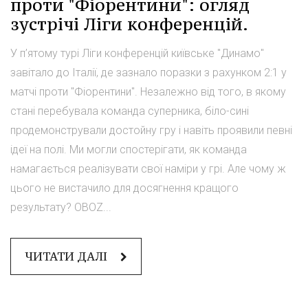
проти "Фіорентини": огляд
зустрічі Ліги конференцій.
У п’ятому турі Ліги конференцій київське "Динамо"
завітало до Італії, де зазнало поразки з рахунком 2:1 у
матчі проти "Фіорентини". Незалежно від того, в якому
стані перебувала команда суперника, біло-сині
продемонстрували достойну гру і навіть проявили певні
ідеї на полі. Ми могли спостерігати, як команда
намагається реалізувати свої наміри у грі. Але чому ж
цього не вистачило для досягнення кращого
результату? OBOZ...
ЧИТАТИ ДАЛІ