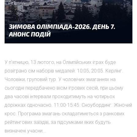
У п'ятницю, 13 лютого, на Олімпійських іграх буде
розіграно сім наборів медалей. 10:05, 20:05. Керлінг.
Чоловіки, груповий тур. У чоловічих змаганнях на
сьогодні передбачено вісім ігрових сесій, при цьому
два часові інтервали проходитимуть на чотирьох
доріжках одночасно. 11:00-15:45. Сноубординг. Жіночий
крос. Програма змагань складатиметься з ранкових
рейтингових заїздів, за підсумками яких будуть
визначені учасни...