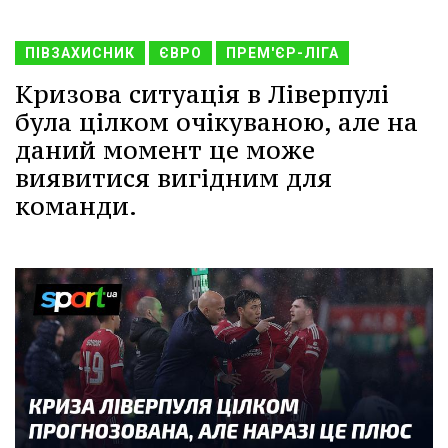
ПІВЗАХИСНИК
ЄВРО
ПРЕМ'ЄР-ЛІГА
Кризова ситуація в Ліверпулі
була цілком очікуваною, але на
даний момент це може
виявитися вигідним для
команди.