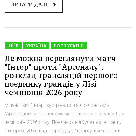
ЧИТАТИ ДАЛІ
КИЇВ
УКРАЇНА
ПОРТУГАЛІЯ
Де можна переглянути матч
"Інтер" проти "Арсеналу":
розклад трансляцій першого
поєдинку грандiв у Лізі
чемпіонів 2026 року
Міланський "Інтер" зустрінеться з лондонським
"Арсеналом" у ключовому матчі першого раунду Ліги
чемпіонів 2026 року. Поєдинок відбудеться в Італії у
вівторок, 20 січня, і "неррадзурі" прагнутимуть стати