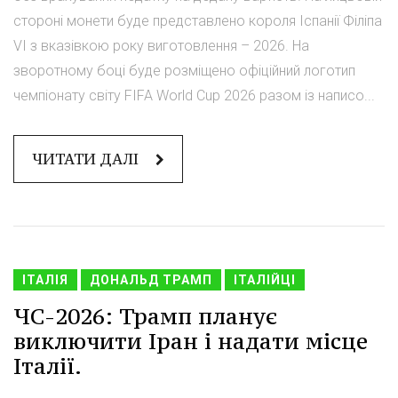
стороні монети буде представлено короля Іспанії Філіпа
VI з вказівкою року виготовлення – 2026. На
зворотному боці буде розміщено офіційний логотип
чемпіонату світу FIFA World Cup 2026 разом із написо...
ЧИТАТИ ДАЛІ
ІТАЛІЯ
ДОНАЛЬД ТРАМП
ІТАЛІЙЦІ
ЧС-2026: Трамп планує
виключити Іран і надати місце
Італії.