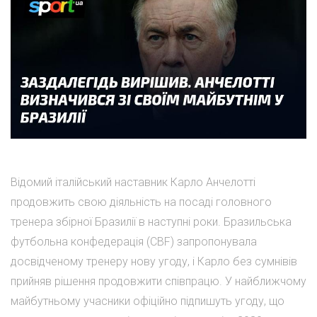
Відомий італійський наставник Карло Анчелотті
продовжить свою діяльність на посаді головного
тренера збірної Бразилії в наступні роки. Бразильська
футбольна конфедерація (CBF) запропонувала
досвідченому тренеру нову угоду, і Карло без сумнівів
прийняв рішення продовжити співпрацю. У найближчому
майбутньому учасники офіційно підпишуть угоду, що