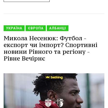
УКРАЇНА
ЄВРОПА
АЛБАНЦІ
Микола Несенюк: Футбол -
експорт чи імпорт? Спортивні
новини Рівного та регіону -
Рівне Вечірнє