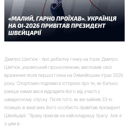
Дмитро Шеп'юк - про дебютну гонку на Іграх Дмитро
Шип'юк, український гірськолижник, висловив свої
враження після першої гонки на Олімпійських іграх 2026
року. Спортсмен поділився історією про те, як батько
раніше намагався відрадити його від участі у
швидкісному спуску. Після того, як він зайняв 33-ю
позицію в змаганні, його особисто привітав президент
Швейцарії. "Зразу приїхав на найскладнішу трасу. Але я
з цим в...