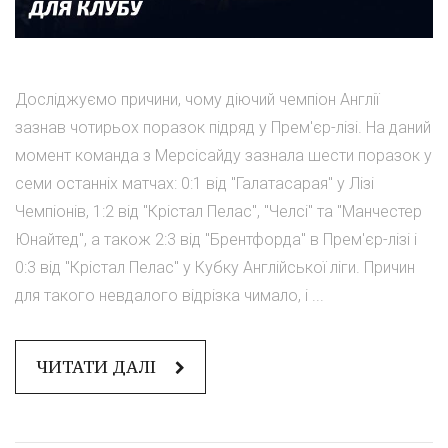
Досліджуємо причини, чому діючий чемпіон Англії
зазнав чотирьох поразок підряд у Прем'єр-лізі. На даний
момент команда з Мерсісайду зазнала шести поразок у
семи останніх матчах: 0:1 від "Галатасарая" у Лізі
Чемпіонів, 1:2 від "Крістал Пелас", "Челсі" та "Манчестер
Юнайтед", а також 2:3 від "Брентфорда" в Прем'єр-лізі і
0:3 від "Крістал Пелас" у Кубку Англійської ліги. Причин
для такого невдалого відрізка чимало, і ...
ЧИТАТИ ДАЛІ