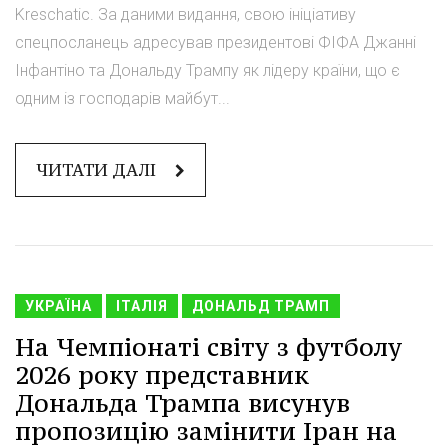
Kreschatic. За даними видання, свою ініціативу
спецпосланець адресував президентові ФІФА Джанні
Інфантіно та Дональду Трампу як лідеру країни, що є
одним із господарів майбут...
ЧИТАТИ ДАЛІ
УКРАЇНА
ІТАЛІЯ
ДОНАЛЬД ТРАМП
На Чемпіонаті світу з футболу
2026 року представник
Дональда Трампа висунув
пропозицію замінити Іран на