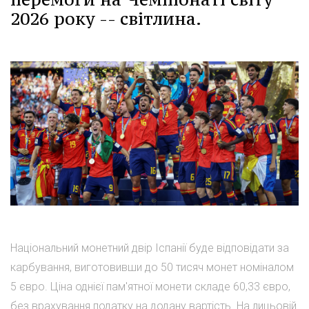
2026 року -- світлина.
Національний монетний двір Іспанії буде відповідати за
карбування, виготовивши до 50 тисяч монет номіналом
5 євро. Ціна однієї пам'ятної монети складе 60,33 євро,
без врахування податку на додану вартість. На лицьовій