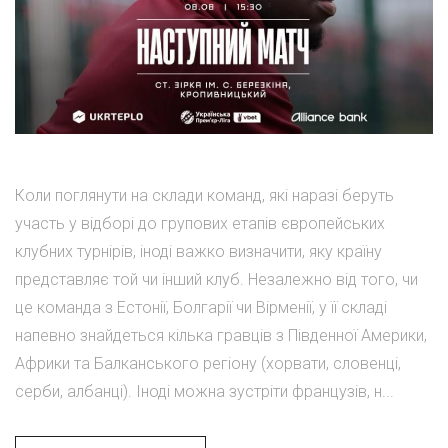
Коли поглянути на склади команд, які наразі беруть
участь у відборі до групових етапів європейських
клубних турнірів, іноді важко визначити, яку країну
представляє той чи інший клуб. Незалежно від того, чи
це команда з Естонії, Болгарії чи Вірменії, у її складі
напевно знайдеться кілька гравців з Південної Америки,
Африки та Балканського регіону (хорвати, словенці,
серби, албанці). Іноді можна зустріти французів, н...