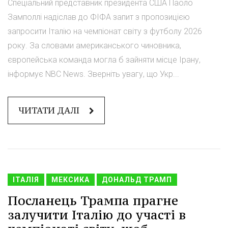
Спеціальний представник президента США Паоло
Замполлі надіслав до ФІФА запит з пропозицією
запросити Італію на чемпіонат світу з футболу 2026
року. За словами американського чиновника,
європейська команда могла б зайняти місце Ірану,
інформує NBC News. Зверніть увагу, що Укр...
ЧИТАТИ ДАЛІ
ІТАЛІЯ
МЕКСИКА
ДОНАЛЬД ТРАМП
Посланець Трампа прагне
залучити Італію до участі в