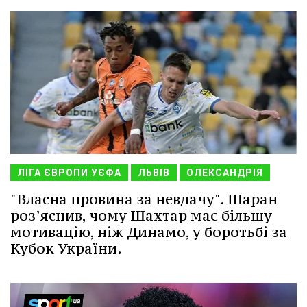
ЛІГА ЄВРОПИ УЄФА
ЛЬВІВ
ОЛЕКСАНДРІЯ
"Власна провина за невдачу". Шаран
роз’яснив, чому Шахтар має більшу
мотивацію, ніж Динамо, у боротьбі за
Кубок України.