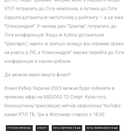
УПЛ потрапить до Ліги чемпіонів, а путівка до Ліги
Європи дістанеться наступному у рейтингу — а це вже
"Олександрія". У такому разі "Шахтар" потрапить до
Ліги конференцій. Якщо ж Кубок дістанеться
"Шахтарю", навіть із третьої позиції він отримає право
на участь у ЛЄ, а "Олександрія" зможе перейти до Ліги
конференцій зі своїм сріблом.
Де можна переглянути фінал?
Фінал Кубку України-2025 можна буде побачити в
прямому ефірі на MEGOGO Т2 Спорт. Крім того,
безкоштовну трансляцію матчів запропонує YouTube-
канал УПЛ ТБ. Гра в Житомирі стартує о 18:30.
ГРУЗІЯ (КРАЇНА)
СПОРТ
ЛІГА ЄВРОПИ УЄФА
ЛІГА ЧЕМПІОНІВ УЄФА