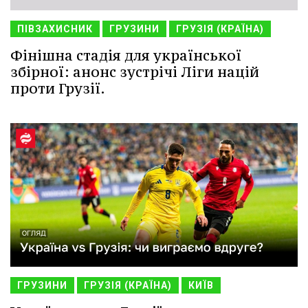
ПІВЗАХИСНИК
ГРУЗИНИ
ГРУЗІЯ (КРАЇНА)
Фінішна стадія для української
збірної: анонс зустрічі Ліги націй
проти Грузії.
ГРУЗИНИ
ГРУЗІЯ (КРАЇНА)
КИЇВ