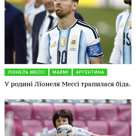
ЛІОНЕЛЬ МЕССІ
МАЯМІ
АРГЕНТИНА
У родині Ліонеля Мессі трапилася біда.