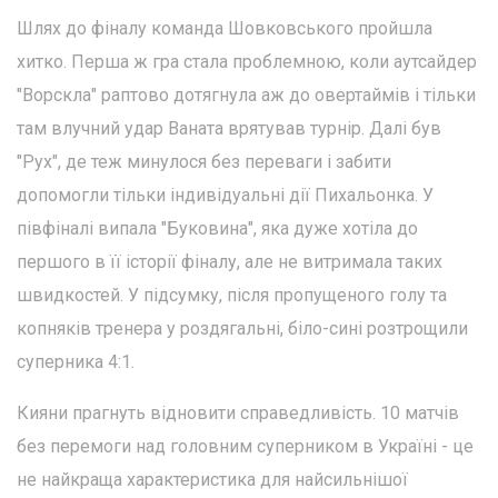
Шлях до фіналу команда Шовковського пройшла
хитко. Перша ж гра стала проблемною, коли аутсайдер
"Ворскла" раптово дотягнула аж до овертаймів і тільки
там влучний удар Ваната врятував турнір. Далі був
"Рух", де теж минулося без переваги і забити
допомогли тільки індивідуальні дії Пихальонка. У
півфіналі випала "Буковина", яка дуже хотіла до
першого в її історії фіналу, але не витримала таких
швидкостей. У підсумку, після пропущеного голу та
копняків тренера у роздягальні, біло-сині розтрощили
суперника 4:1.
Кияни прагнуть відновити справедливість. 10 матчів
без перемоги над головним суперником в Україні - це
не найкраща характеристика для найсильнішої