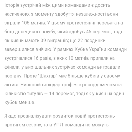
Історія зустрічей між цими командами є досить
насиченою: з моменту здобуття незалежності вони
зіграли 106 матчів. У цьому протистоянні перевага на
боці донецького клубу, який здобув 45 перемог, тоді
як кияни мають 39 виграшів; ще 22 поєдинки
завершилися внічию. У рамках Кубка України команди
зустрічалися 16 разів, з яких 10 матчів припали на
фінали; у вирішальних зустрічах команди вигравали
порівну. Проте "Шахтар" має більше кубків у своєму
активі. Нинішній володар трофея є рекордсменом за
кількістю титулів — 14 перемог, тоді як у киян на один
кубок менше.
Якщо проаналізувати розвиток подій протистоянь
протягом сезону, то в УПЛ команди не можуть