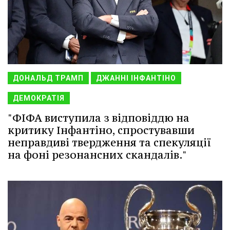
ДОНАЛЬД ТРАМП
ДЖАННІ ІНФАНТІНО
ДЕМОКРАТІЯ
"ФІФА виступила з відповіддю на
критику Інфантіно, спростувавши
неправдиві твердження та спекуляції
на фоні резонансних скандалів."