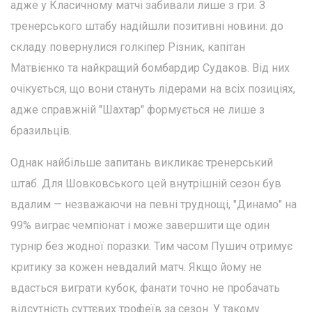
адже у Класичному матчі забивали лише з гри. З
тренерського штабу надійшли позитивні новини: до
складу повернулися голкіпер Різник, капітан
Матвієнко та найкращий бомбардир Судаков. Від них
очікується, що вони стануть лідерами на всіх позиціях,
адже справжній "Шахтар" формується не лише з
бразильців.
Однак найбільше запитань викликає тренерський
штаб. Для Шовковського цей внутрішній сезон був
вдалим — незважаючи на певні труднощі, "Динамо" на
99% виграє чемпіонат і може завершити ще один
турнір без жодної поразки. Тим часом Пушич отримує
критику за кожен невдалий матч. Якщо йому не
вдасться виграти кубок, фанати точно не пробачать
відсутність суттєвих трофеїв за сезон. У такому