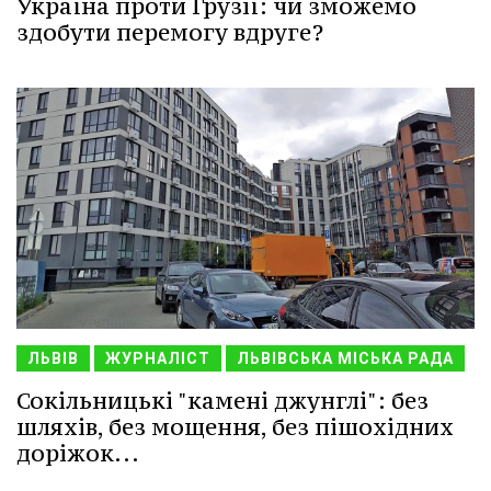
Україна проти Грузії: чи зможемо
здобути перемогу вдруге?
ЛЬВІВ
ЖУРНАЛІСТ
ЛЬВІВСЬКА МІСЬКА РАДА
Сокільницькі "камені джунглі": без
шляхів, без мощення, без пішохідних
доріжок...