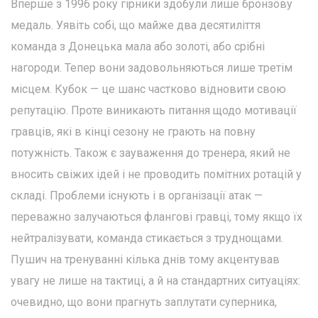
Вперше з 1996 року гірники здобули лише бронзову
медаль. Уявіть собі, що майже два десятиліття
команда з Донецька мала або золоті, або срібні
нагороди. Тепер вони задовольняються лише третім
місцем. Кубок — це шанс частково відновити свою
репутацію. Проте виникають питання щодо мотивації
гравців, які в кінці сезону не грають на повну
потужність. Також є зауваження до тренера, який не
вносить свіжих ідей і не проводить помітних ротацій у
складі. Проблеми існують і в організації атак —
переважно залучаються флангові гравці, тому якщо їх
нейтралізувати, команда стикається з труднощами.
Пушич на тренуванні кілька днів тому акцентував
увагу не лише на тактиці, а й на стандартних ситуаціях:
очевидно, що вони прагнуть заплутати суперника,