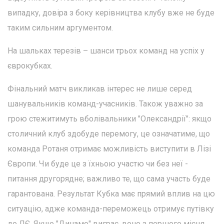
випадку, довіра з боку керівництва клубу вже не буде
таким сильним аргументом.
На шальках терезів – шанси трьох команд на успіх у
єврокубках.
Фінальний матч викликав інтерес не лише серед
шанувальників команд-учасників. Також уважно за
грою стежитимуть вболівальники "Олександрії": якщо
столичний клуб здобуде перемогу, це означатиме, що
команда Ротаня отримає можливість виступити в Лізі
Європи. Чи буде це з їхньою участю чи без неї -
питання другорядне; важливо те, що сама участь буде
гарантована. Результат Кубка має прямий вплив на цю
ситуацію, адже команда-переможець отримує путівку
до ЛЄ. Якщо "Динамо" виграє, воно з першого місця