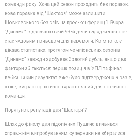
команди року. Хоча цей сезон проходить без поразок,
нова поразка від "Шахтаря" може залишити
Шовковського без слів на прес-конференції. Вчора
"Динамо" відзначило свій 98-й день народження, і це
стає чудовим приводом для перемоги. Крім того, є
цікава статистика: протягом чемпіонських сезонів
"Динамо" завжди здобуває Золотий дубль, якщо два
фактори збігаються: перша позиція в УПЛ та фінал
Кубка. Такий результат вже було підтверджено 9 разів,
отже, виграш практично гарантований для столичної
команди.
Порятунок репутації для "Шахтаря"?
Шлях до фіналу для підопічних Пушича виявився
справжнім випробуванням: суперники не збиралися