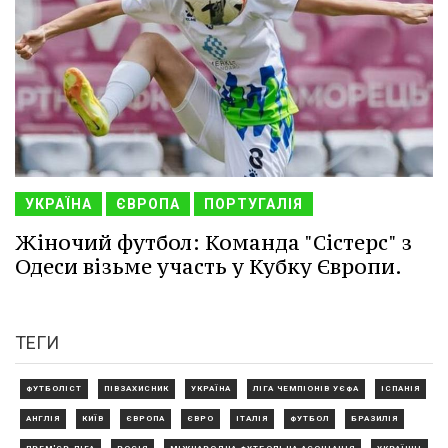
УКРАЇНА
ЄВРОПА
ПОРТУГАЛІЯ
Жіночий футбол: Команда "Сістерс" з
Одеси візьме участь у Кубку Європи.
ТЕГИ
ФУТБОЛІСТ
ПІВЗАХИСНИК
УКРАЇНА
ЛІГА ЧЕМПІОНІВ УЄФА
ІСПАНІЯ
АНГЛІЯ
КИЇВ
ЄВРОПА
ЄВРО
ІТАЛІЯ
ФУТБОЛ
БРАЗИЛІЯ