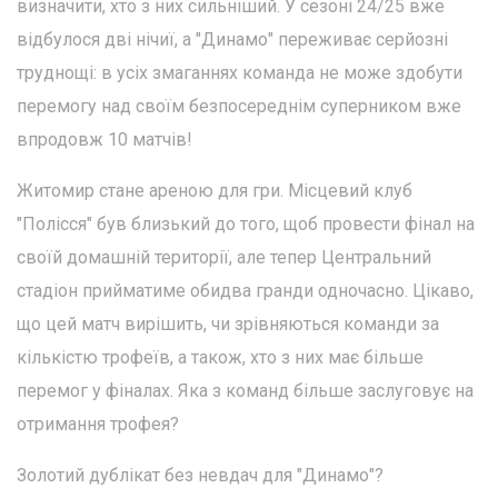
визначити, хто з них сильніший. У сезоні 24/25 вже
відбулося дві нічиї, а "Динамо" переживає серйозні
труднощі: в усіх змаганнях команда не може здобути
перемогу над своїм безпосереднім суперником вже
впродовж 10 матчів!
Житомир стане ареною для гри. Місцевий клуб
"Полісся" був близький до того, щоб провести фінал на
своїй домашній території, але тепер Центральний
стадіон прийматиме обидва гранди одночасно. Цікаво,
що цей матч вирішить, чи зрівняються команди за
кількістю трофеїв, а також, хто з них має більше
перемог у фіналах. Яка з команд більше заслуговує на
отримання трофея?
Золотий дублікат без невдач для "Динамо"?