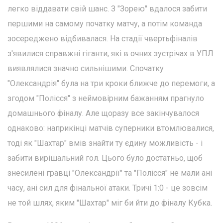
легко віддавати свій шанс. З "Зорею" вдалося забити
першими на самому початку матчу, а потім команда
зосереджено відбивалася. На стадії чвертьфіналів
з'явилися справжні гіганти, які в очних зустрічах в УПЛ
виявлялися значно сильнішими. Спочатку
"Олександрія" була на три кроки ближче до перемоги, а
згодом "Полісся" з неймовірним бажанням прагнуло
домашнього фіналу. Але щоразу все закінчувалося
однаково: наприкінці матчів суперники втомлювалися,
тоді як "Шахтар" вмів знайти ту єдину можливість - і
забити вирішальний гол. Цього було достатньо, щоб
знесилені гравці "Олександрії" та "Полісся" не мали ані
часу, ані сил для фінальної атаки. Тричі 1:0 - це зовсім
не той шлях, яким "Шахтар" міг би йти до фіналу Кубка.