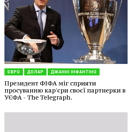
ЄВРО
ДОЛАР
ДЖАННІ ІНФАНТІНО
Президент ФІФА міг сприяти
просуванню кар'єри своєї партнерки в
УЄФА - The Telegraph.