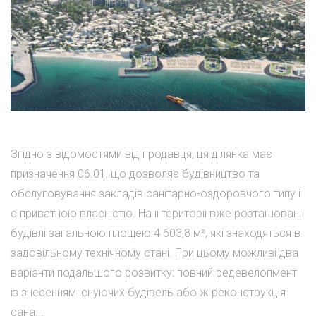
Згідно з відомостями від продавця, ця ділянка має
призначення 06.01, що дозволяє будівництво та
обслуговування закладів санітарно-оздоровчого типу і
є приватною власністю. На її території вже розташовані
будівлі загальною площею 4 603,8 м², які знаходяться в
задовільному технічному стані. При цьому можливі два
варіанти подальшого розвитку: повний редевелопмент
із знесенням існуючих будівель або ж реконструкція
сана...