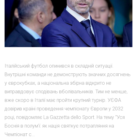
Італійський футбол опинився в складній ситуації.
Внутрішні команди не демонструють значних досягнень
у єврокубках, а національна збірна відкрито не
виправдовує сподівань вболівальників. Тим не менше,
вже скоро в Італії має пройти крупний турнір. УЄФА
довірив країні проведення чемпіонату Європи у 2032
році, повідомляє La Gazzetta dello Sport. На тему "Уся
Боснія в полум'ї: як нація святкує потрапляння на
Чемпіонат с...