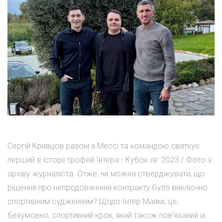
Сергій Кривцов разом з Мессі та командою святкує
перший в історії трофей Інтера - Кубок ліг 2023 / Фото з
архіву журналіста. Отже, чи можна стверджувати, що
рішення про непродовження контракту було виключно
спортивним судженням? Щодо Інтер Маямі, це,
безумовно, спортивний крок, який також пов'язаний із