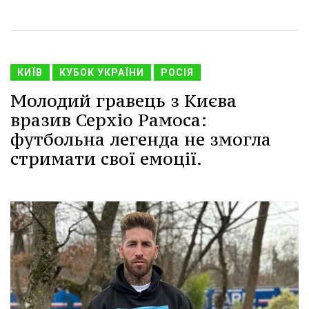
КИЇВ
КУБОК УКРАЇНИ
РОСІЯ
Молодий гравець з Києва
вразив Серхіо Рамоса:
футбольна легенда не змогла
стримати свої емоції.