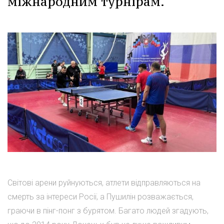
міжнародним турнірам.
Світові арени руйнуються, атлети відправляються на
смерть за інтереси Росії, а Пушилін розважається,
граючи в пінг-понг з бурятом. Багато людей згадують,