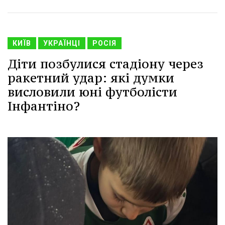
КИЇВ
УКРАЇНЦІ
РОСІЯ
Діти позбулися стадіону через
ракетний удар: які думки
висловили юні футболісти
Інфантіно?