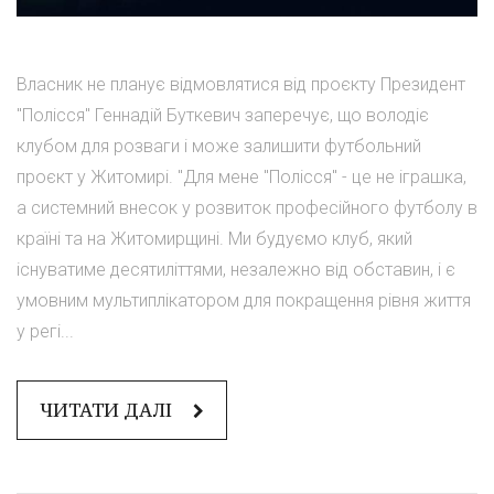
Власник не планує відмовлятися від проєкту Президент
"Полісся" Геннадій Буткевич заперечує, що володіє
клубом для розваги і може залишити футбольний
проєкт у Житомирі. "Для мене "Полісся" - це не іграшка,
а системний внесок у розвиток професійного футболу в
країні та на Житомирщині. Ми будуємо клуб, який
існуватиме десятиліттями, незалежно від обставин, і є
умовним мультиплікатором для покращення рівня життя
у регі...
ЧИТАТИ ДАЛІ