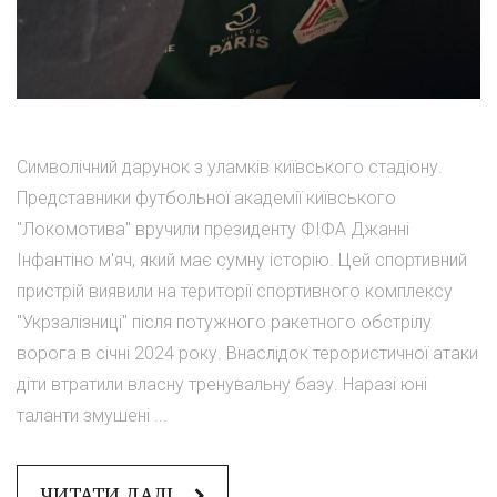
Символічний дарунок з уламків київського стадіону.
Представники футбольної академії київського
"Локомотива" вручили президенту ФІФА Джанні
Інфантіно м'яч, який має сумну історію. Цей спортивний
пристрій виявили на території спортивного комплексу
"Укрзалізниці" після потужного ракетного обстрілу
ворога в січні 2024 року. Внаслідок терористичної атаки
діти втратили власну тренувальну базу. Наразі юні
таланти змушені ...
ЧИТАТИ ДАЛІ