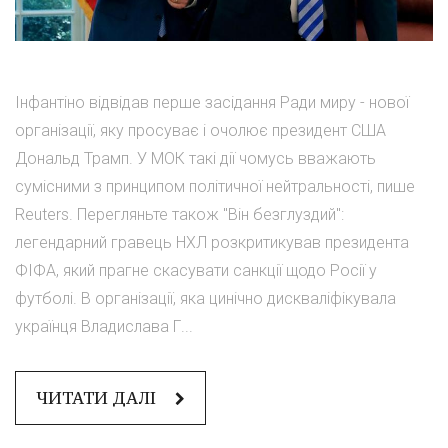
Інфантіно відвідав перше засідання Ради миру - нової
організації, яку просуває і очолює президент США
Дональд Трамп. У МОК такі дії чомусь вважають
сумісними з принципом політичної нейтральності, пише
Reuters. Перегляньте також "Він безглуздий":
легендарний гравець НХЛ розкритикував президента
ФІФА, який прагне скасувати санкції щодо Росії у
футболі. В організації, яка цинічно дискваліфікувала
українця Владислава Г...
ЧИТАТИ ДАЛІ