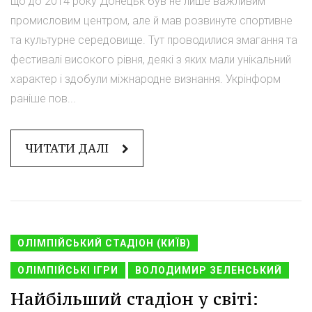
що до 2014 року Донецьк був не лише важливим
промисловим центром, але й мав розвинуте спортивне
та культурне середовище. Тут проводилися змагання та
фестивалі високого рівня, деякі з яких мали унікальний
характер і здобули міжнародне визнання. Укрінформ
раніше пов...
ЧИТАТИ ДАЛІ
ОЛІМПІЙСЬКИЙ СТАДІОН (КИЇВ)
ОЛІМПІЙСЬКІ ІГРИ
ВОЛОДИМИР ЗЕЛЕНСЬКИЙ
Найбільший стадіон у світі: