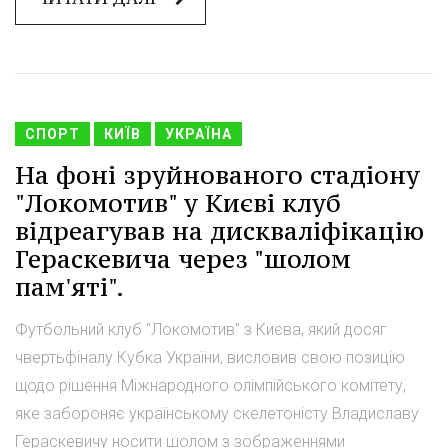
СПОРТ
КИЇВ
УКРАЇНА
На фоні зруйнованого стадіону
"Локомотив" у Києві клуб
відреагував на дискваліфікацію
Гераскевича через "шолом
пам'яті".
Футбольний клуб "Локомотив" з Києва, який досяг
чвертьфіналу Кубка України, висловив свою позицію
щодо рішення Міжнародного олімпійського комітету,
яке забороняє українському скелетоністу Владиславу
Гераскевичу носити шолом з зображеннями