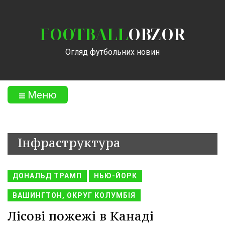
FOOTBALL
OBZOR
Огляд футбольних новин
Меню
Інфраструктура
ДОНАЛЬД ТРАМП
НЬЮ-ЙОРК
ВАШИНГТОН, ОКРУГ КОЛУМБІЯ
Лісові пожежі в Канаді