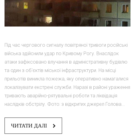
Під час чергового сигналу повітряної тривоги російські
війська здійснили удар по Кривому Рогу. Внаслідок
атаки зафіксовано влучання в адміністративну будівлю
та один з об'єктів міської інфраструктури. На місці
прильотів виникла пожежа, яку оперативно намагалися
локалізувати екстрені служби. Наразі в районі ураження
тривають аварійно-рятувальні роботи та ліквідація
наслідків обстрілу. Фото: з відкритих джерел Голова...
ЧИТАТИ ДАЛІ