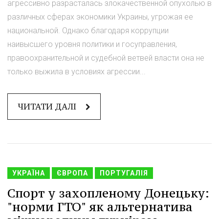
агрессивно разрасталась злокачественной опухолью в
различных сферах экономики Украины, угрожая ее
национальной. Однако благодаря коррупции
наивысшего уровня политики и госуправления,
правоохранительной и судебной ветвей власти она не
только выжила в условиях агрессии...
ЧИТАТИ ДАЛІ
УКРАЇНА
ЄВРОПА
ПОРТУГАЛІЯ
Спорт у захопленому Донецьку:
"норми ГТО" як альтернатива