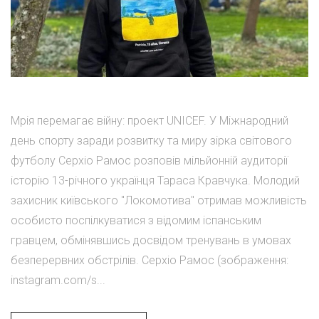
Мрія перемагає війну: проект UNICEF. У Міжнародний
день спорту заради розвитку та миру зірка світового
футболу Серхіо Рамос розповів мільйонній аудиторії
історію 13-річного українця Тараса Кравчука. Молодий
захисник київського "Локомотива" отримав можливість
особисто поспілкуватися з відомим іспанським
гравцем, обмінявшись досвідом тренувань в умовах
безперервних обстрілів. Серхіо Рамос (зображення:
instagram.com/s...