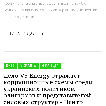
новим напрямком у трансферній політиці клубу.
Водночас, у випадках з іншими варіантами, на перший
план виходили жи...
ЧИТАТИ ДАЛІ
КИЇВ
УКРАЇНА
ФРАНЦІЯ
Дело VS Energy отражает
коррупционные схемы среди
украинских политиков,
олигархов и представителей
силовых структур - Центр