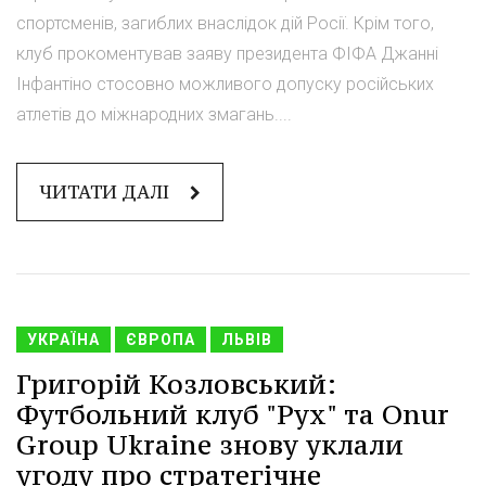
спортсменів, загиблих внаслідок дій Росії. Крім того,
клуб прокоментував заяву президента ФІФА Джанні
Інфантіно стосовно можливого допуску російських
атлетів до міжнародних змагань....
ЧИТАТИ ДАЛІ
УКРАЇНА
ЄВРОПА
ЛЬВІВ
Григорій Козловський:
Футбольний клуб "Рух" та Onur
Group Ukraine знову уклали
угоду про стратегічне