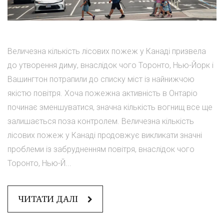
Величезна кількість лісових пожеж у Канаді призвела
до утворення диму, внаслідок чого Торонто, Нью-Йорк і
Вашингтон потрапили до списку міст із найнижчою
якістю повітря. Хоча пожежна активність в Онтаріо
починає зменшуватися, значна кількість вогнищ все ще
залишається поза контролем. Величезна кількість
лісових пожеж у Канаді продовжує викликати значні
проблеми із забрудненням повітря, внаслідок чого
Торонто, Нью-Й...
ЧИТАТИ ДАЛІ