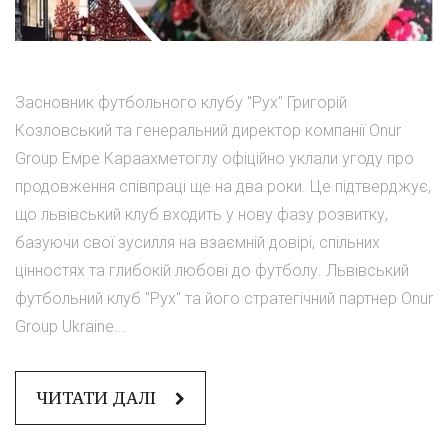
Засновник футбольного клубу "Рух" Григорій
Козловський та генеральний директор компанії Onur
Group Емре Караахметоглу офіційно уклали угоду про
продовження співпраці ще на два роки. Це підтверджує,
що львівський клуб входить у нову фазу розвитку,
базуючи свої зусилля на взаємній довірі, спільних
цінностях та глибокій любові до футболу. Львівський
футбольний клуб "Рух" та його стратегічний партнер Onur
Group Ukraine...
ЧИТАТИ ДАЛІ